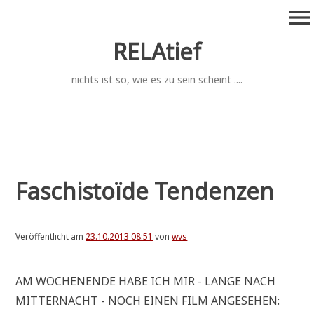
Zum
menu
Inhalt
springen
RELAtief
nichts ist so, wie es zu sein scheint ....
Faschistoïde Tendenzen
Veröffentlicht am
23.10.2013 08:51
von
wvs
AM WOCHEN­EN­DE HABE ICH MIR - LAN­GE NACH
MIT­TER­NACHT - NOCH EINEN FILM ANGE­SE­HEN: