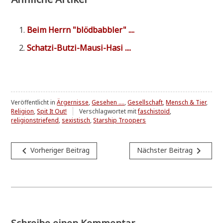
Beim Herrn "blöd­bab­b­ler" ....
Schat­zi-But­zi-Mau­si-Hasi ....
Veröffentlicht in
Ärgernisse
,
Gesehen ....
,
Gesellschaft
,
Mensch & Tier
,
Religion
,
Spit It Out!
Verschlagwortet mit
faschistoïd
,
religionstriefend
,
sexistisch
,
Starship Troopers
Beitragsnavigation
navigate_before
navigate_next
Vorheriger Beitrag
Nächster Beitrag
Schreibe einen Kommentar