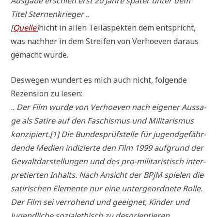
Aus­ga­be erschien erst 20 Jah­re spä­ter unter dem
Titel Sternenkrieger ..
[
Quel­le
]
nicht in allen Teil­aspek­ten dem ent­spricht,
was nach­her in dem Strei­fen von Ver­hoe­ven dar­aus
gemacht wurde.
Des­we­gen wun­dert es mich auch nicht, fol­gen­de
Rezen­si­on zu lesen:
.. Der Film wur­de von Ver­hoe­ven nach eige­ner Aus­sa­
ge als Sati­re auf den Faschis­mus und Mili­ta­ris­mus
konzipiert.[1] Die Bun­des­prüf­stel­le für jugend­ge­fähr­
den­de Medi­en indi­zier­te den Film 1999 auf­grund der
Gewalt­dar­stel­lun­gen und des pro-mili­ta­ri­stisch inter­
pre­tier­ten Inhalts. Nach Ansicht der BPjM spie­len die
sati­ri­schen Ele­men­te nur eine unter­ge­ord­ne­te Rol­le.
Der Film sei ver­ro­hend und geeig­net, Kin­der und
Jugend­li­che sozi­al­ethisch zu desorientieren ..