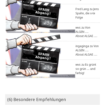
Fred Lang
zu
Jens
Spahn, die x-te
Folge
wvs
zu
Von
ALGEN .....
About ALGAE .....
ingaginga
zu
Von
ALGEN .....
About ALGAE .....
wvs
zu
Es grünt
so grün .... und
farbig!
(6) Besondere Empfehlungen