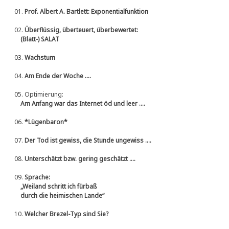
01.
Prof. Albert A. Bartlett: Exponentialfunktion
02.
Überflüssig, überteuert, überbewertet:
(Blatt-) SALAT
03.
Wachstum
04.
Am Ende der Woche ....
05.
Optimierung:
Am Anfang war das Internet öd und leer ....
06.
*Lügenbaron*
07.
Der Tod ist gewiss, die Stunde ungewiss ....
08.
Unterschätzt bzw. gering geschätzt ....
09.
Sprache:
„Weiland schritt ich fürbaß
durch die heimischen Lande“
10.
Welcher Brezel-Typ sind Sie?