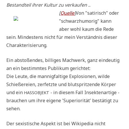
Bestand­teil ihrer Kul­tur zu verkaufen ..
[
Quel­le
]
Von "sati­risch" oder
"schwarz­hu­mo­rig" kann
aber wohl kaum die Rede
sein. Min­de­stens nicht für mein Ver­ständ­nis die­ser
Charakterisierung.
Ein absto­ßen­des, bil­li­ges Mach­werk, ganz ein­deu­tig
an ein bestimm­tes Publi­kum gerichtet:
Die Leu­te, die man­nig­fal­ti­ge Explo­sio­nen, wil­de
Schie­ße­rei­en, zer­fetz­te und blut­sprit­zen­de Kör­per
und ein
- in die­sem Fall Insek­ten­ar­ti­ge -
HASSOBJEKT
brau­chen um ihre eige­ne 'Supe­rio­ri­tät' bestä­tigt zu
sehen.
Der sexi­sti­sche Aspekt ist bei Wiki­pe­dia nicht