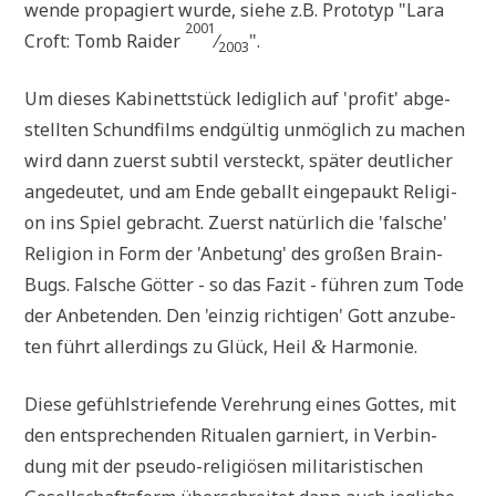
wen­de pro­pa­giert wur­de, sie­he z.B. Pro­to­typ "Lara
2001
Croft: Tomb Rai­der
⁄
".
2003
Um die­ses Kabi­nett­stück ledig­lich auf 'pro­fit' abge­
stell­ten Schund­films end­gül­tig unmög­lich zu machen
wird dann zuerst sub­til ver­steckt, spä­ter deut­li­cher
ange­deu­tet, und am Ende geballt ein­ge­paukt Reli­gi­
on ins Spiel gebracht. Zuerst natür­lich die 'fal­sche'
Reli­gi­on in Form der 'Anbe­tung' des gro­ßen Brain-
Bugs. Fal­sche Göt­ter - so das Fazit - füh­ren zum Tode
der Anbe­ten­den. Den 'ein­zig rich­ti­gen' Gott anzu­be­
ten führt aller­dings zu Glück, Heil
Harmonie.
&
Die­se gefühlstrie­fen­de Ver­eh­rung eines Got­tes, mit
den ent­spre­chen­den Ritua­len gar­niert, in Ver­bin­
dung mit der pseu­do-reli­giö­sen mili­ta­ri­sti­schen