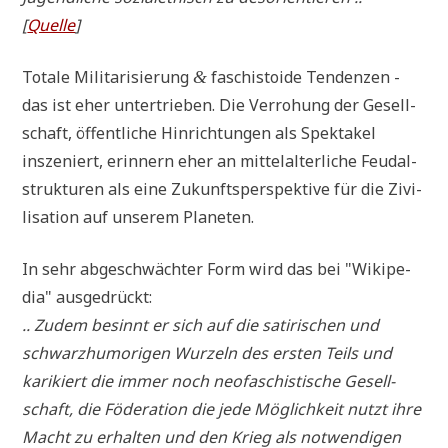
[
Quel­le
]
Tota­le Mili­ta­ri­sie­rung
faschi­sto­ide Ten­den­zen -
&
das ist eher unter­trie­ben. Die Ver­ro­hung der Gesell­
schaft, öffent­li­che Hin­rich­tun­gen als Spek­ta­kel
insze­niert, erin­nern eher an mit­tel­al­ter­li­che Feu­dal­
struk­tu­ren als eine Zukunfts­per­spek­ti­ve für die Zivi­
li­sa­ti­on auf unse­rem Planeten.
In sehr abge­schwäch­ter Form wird das bei "Wiki­pe­
dia" ausgedrückt:
.. Zudem besinnt er sich auf die sati­ri­schen und
schwarz­hu­mo­ri­gen Wur­zeln des ersten Teils und
kari­kiert die immer noch neo­fa­schi­sti­sche Gesell­
schaft, die Föde­ra­ti­on die jede Mög­lich­keit nutzt ihre
Macht zu erhal­ten und den Krieg als not­wen­di­gen