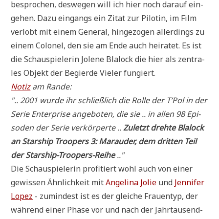
bespro­chen, des­we­gen will ich hier noch dar­auf ein­
ge­hen. Dazu ein­gangs ein Zitat zur Pilo­tin, im Film
ver­lobt mit einem Gene­ral, hin­ge­zo­gen aller­dings zu
einem Colo­nel, den sie am Ende auch hei­ra­tet. Es ist
die Schau­spie­le­rin Jolene Bla­lock die hier als zen­tra­
les Objekt der Begier­de Vie­ler fungiert.
Notiz
am Rande:
".. 2001 wur­de ihr schließ­lich die Rol­le der T’Pol in der
Serie Enter­pri­se ange­bo­ten, die sie .. in allen 98 Epi­
so­den der Serie ver­kör­per­te ..
Zuletzt dreh­te Bla­lock
an Star­ship Tro­o­pers 3: Mar­au­der, dem drit­ten Teil
der Star­ship-Tro­o­pers-Rei­he
.."
Die Schau­spie­le­rin pro­fi­tiert wohl auch von einer
gewis­sen Ähn­lich­keit mit
Ange­li­na Jolie
und
Jen­ni­fer
Lopez
- zumin­dest ist es der glei­che Frau­en­typ, der
wäh­rend einer Pha­se vor und nach der Jahr­tau­send­