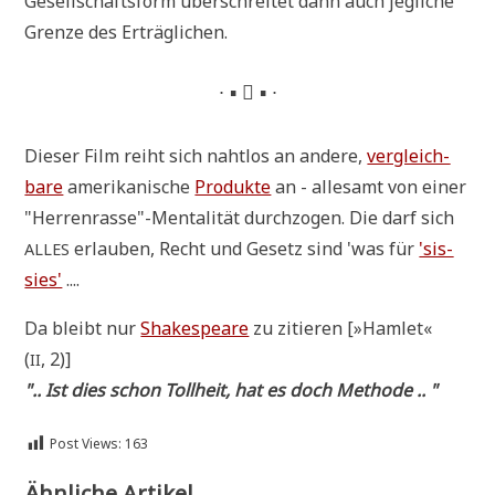
Gesell­schafts­form über­schrei­tet dann auch jeg­li­che
Gren­ze des Erträglichen.
∙ ▪  ▪ ∙
Die­ser Film reiht sich naht­los an ande­re,
ver­gleich­
ba­re
ame­ri­ka­ni­sche
Pro­duk­te
an - alle­samt von einer
"Herrenrasse"-Mentalität durch­zo­gen. Die darf sich
erlau­ben, Recht und Gesetz sind 'was für
'sis­
ALLES
sies'
....
Da bleibt nur
Shake­speare
zu zitie­ren [»Ham­let«
(
, 2)]
II
".. Ist dies schon Toll­heit, hat es doch Methode .. "
Post Views:
163
Ähnliche Artikel