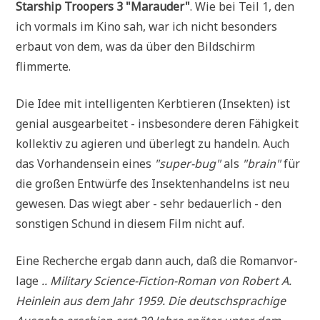
Star­ship Tro­o­pers 3 "Mar­au­der"
. Wie bei Teil 1, den
ich vor­mals im Kino sah, war ich nicht beson­ders
erbaut von dem, was da über den Bild­schirm
flimmerte.
Die Idee mit intel­li­gen­ten Kerb­tie­ren (Insek­ten) ist
geni­al aus­ge­ar­bei­tet - ins­be­son­de­re deren Fähig­keit
kol­lek­tiv zu agie­ren und über­legt zu han­deln. Auch
das Vor­han­den­sein eines
"super-bug"
als
"brain"
für
die gro­ßen Ent­wür­fe des Insek­ten­han­delns ist neu
gewe­sen. Das wiegt aber - sehr bedau­er­lich - den
son­sti­gen Schund in die­sem Film nicht auf.
Eine Recher­che ergab dann auch, daß die Roman­vor­
la­ge
.. Mili­ta­ry Sci­ence-Fic­tion-Roman von Robert A.
Hein­lein aus dem Jahr 1959. Die deutsch­spra­chi­ge