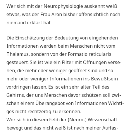
Wer sich mit der Neu­ro­phy­sio­lo­gie aus­kennt weiß
etwas, was der Frau Aron bis­her offen­sicht­lich noch
nie­mand erklärt hat:
Die Ein­schät­zung der Bedeu­tung von ein­ge­hen­den
Infor­ma­tio­nen wer­den beim Men­schen nicht vom
Tha­la­mus, son­dern von der For­ma­tio reti­cu­la­ris
gesteu­ert. Sie ist wie ein Fil­ter mit Öff­nun­gen ver­se­
hen, die mehr oder weni­ger geöff­net sind und so
mehr oder weni­ger Infor­ma­tio­nen ins Bewußt­sein
vor­drin­gen las­sen. Es ist ein sehr alter Teil des
Gehirns, der uns Men­schen davor schüt­zen soll zwi­
schen einem Über­an­ge­bot von Infor­ma­tio­nen Wich­ti­
ges nicht recht­zei­tig zu erkennen.
Wer sich in die­sem Feld der (Neu­ro-) Wis­sen­schaft
bewegt und das nicht weiß ist nach mei­ner Auf­fas­