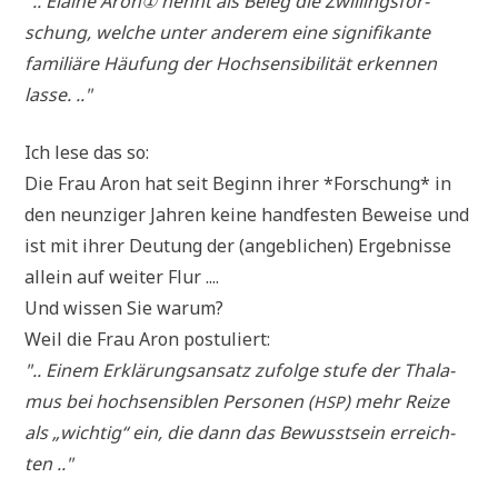
".. Elai­ne Aron① nennt als Beleg die Zwil­lings­for­
schung, wel­che unter ande­rem eine signi­fi­kan­te
fami­liä­re Häu­fung der Hoch­sen­si­bi­li­tät erken­nen
lasse. .."
Ich lese das so:
Die Frau Aron hat seit Beginn ihrer *For­schung* in
den neun­zi­ger Jah­ren kei­ne hand­fe­sten Bewei­se und
ist mit ihrer Deu­tung der (angeb­li­chen) Ergeb­nis­se
allein auf wei­ter Flur ....
Und wis­sen Sie warum?
Weil die Frau Aron postuliert:
".. Einem Erklä­rungs­an­satz zufol­ge stu­fe der Tha­la­
mus bei hoch­sen­si­blen Per­so­nen (
) mehr Rei­ze
HSP
als „wich­tig“ ein, die dann das Bewusst­sein erreich­
ten .."