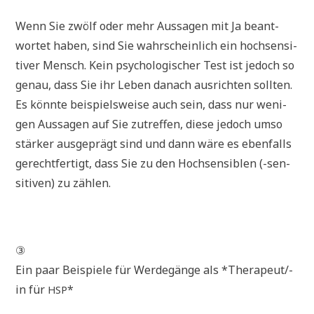
Wenn Sie zwölf oder mehr Aus­sa­gen mit Ja beant­
wor­tet haben, sind Sie wahr­schein­lich ein hoch­sen­si­
ti­ver Mensch. Kein psy­cho­lo­gi­scher Test ist jedoch so
genau, dass Sie ihr Leben danach aus­rich­ten soll­ten.
Es könn­te bei­spiels­wei­se auch sein, dass nur weni­
gen Aus­sa­gen auf Sie zutref­fen, die­se jedoch umso
stär­ker aus­ge­prägt sind und dann wäre es eben­falls
gerecht­fer­tigt, dass Sie zu den Hoch­sen­si­blen (-sen­
si­ti­ven) zu zählen.
③
Ein paar Bei­spie­le für Wer­de­gän­ge als *The­ra­peut/-
in für
*
HSP