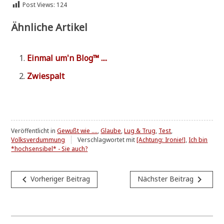
Post Views:
124
Ähnliche Artikel
Ein­mal um'n Blog™ ....
Zwie­spalt
Veröffentlicht in
Gewußt wie ....
,
Glaube
,
Lug & Trug
,
Test
,
Volksverdummung
Verschlagwortet mit
[Achtung: Ironie!]
,
Ich bin
*hochsensibel* - Sie auch?
Beitragsnavigation
navigate_before
navigate_next
Vorheriger Beitrag
Nächster Beitrag