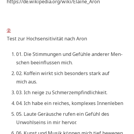
https://de.wikipedia.org/wiki/Elaine_Aron
②
Test zur Hoch­sen­si­ti­vi­tät nach Aron
01. Die Stim­mun­gen und Gefüh­le ande­rer Men­
schen beein­flus­sen mich.
02. Kof­fe­in wirkt sich beson­ders stark auf
mich aus.
03. Ich nei­ge zu Schmerzempfindlichkeit.
04. Ich habe ein rei­ches, kom­ple­xes Innenleben
05. Lau­te Geräu­sche rufen ein Gefühl des
Unwohl­seins in mir hervor.
06. Kunst und Musik kön­nen mich tief bewegen.