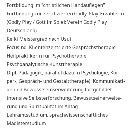
Fort­bil­dung im "christ­li­chen Handauflegen"
Fort­bil­dung zur zer­ti­fi­zier­ten God­ly-Play-Erzäh­le­rin
(God­ly Play / Gott im Spiel; Ver­ein God­ly Play
Deutschland)
Rei­ki Mei­ster­grad nach Usui
Focu­sing, Kli­en­ten­zen­trier­te Gesprächstherapie
Heil­prak­ti­ke­rin für Psychotherapie
Psy­cho­ana­ly­ti­sche Kunsttherapie
Dipl. Päd­ago­gik, par­al­lel dazu in Psy­cho­lo­gie, Kör­
per-, Gespräch- und Gestalt­the­ra­pie), Kom­mu­ni­ka­ti­
on und Bewusst­seins­er­wei­te­rung fortgebildet.
inten­si­ve Selbst­er­for­schung, Bewussts­ei­ner­wei­te­
rung und Spi­ri­tua­li­tät im Alltag
Lehr­amts­stu­di­um, sprach­wis­sen­schaft­li­ches
Magisterstudium