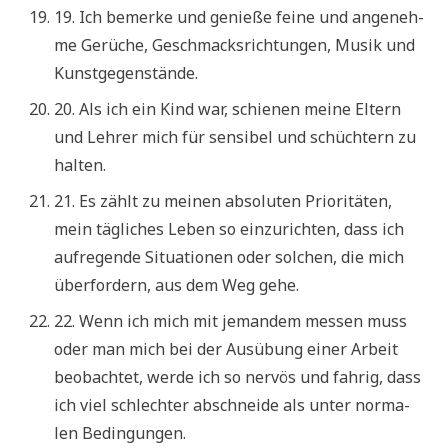
19. Ich bemer­ke und genie­ße fei­ne und ange­neh­
me Gerü­che, Geschmacks­rich­tun­gen, Musik und
Kunstgegenstände.
20. Als ich ein Kind war, schie­nen mei­ne Eltern
und Leh­rer mich für sen­si­bel und schüch­tern zu
halten.
21. Es zählt zu mei­nen abso­lu­ten Prio­ri­tä­ten,
mein täg­li­ches Leben so ein­zu­rich­ten, dass ich
auf­re­gen­de Situa­tio­nen oder sol­chen, die mich
über­for­dern, aus dem Weg gehe.
22. Wenn ich mich mit jeman­dem mes­sen muss
oder man mich bei der Aus­übung einer Arbeit
beob­ach­tet, wer­de ich so ner­vös und fah­rig, dass
ich viel schlech­ter abschnei­de als unter nor­ma­
len Bedingungen.