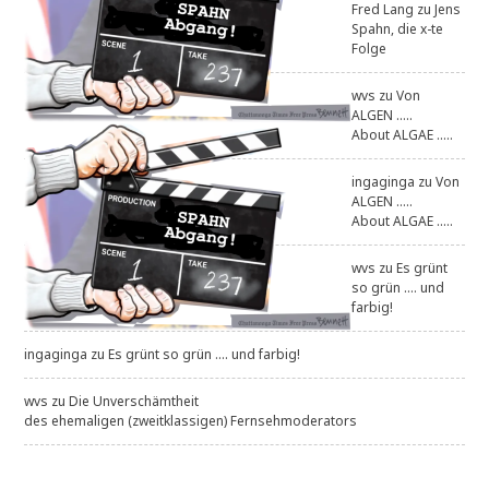
Fred Lang
zu
Jens
Spahn, die x-te
Folge
wvs
zu
Von
ALGEN .....
About ALGAE .....
ingaginga
zu
Von
ALGEN .....
About ALGAE .....
wvs
zu
Es grünt
so grün .... und
farbig!
ingaginga
zu
Es grünt so grün .... und farbig!
wvs
zu
Die Unverschämtheit
des ehemaligen (zweitklassigen) Fernsehmoderators