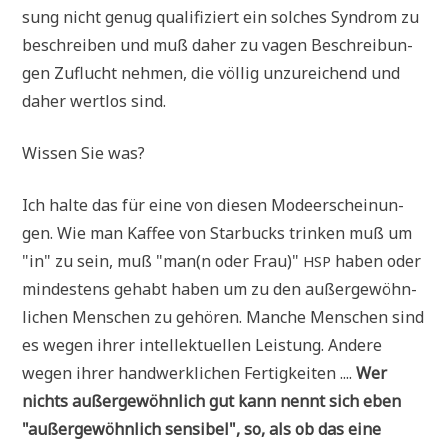
sung nicht genug qua­li­fi­ziert ein sol­ches Syn­drom zu
beschrei­ben und muß daher zu vagen Beschrei­bun­
gen Zuflucht neh­men, die völ­lig unzu­rei­chend und
daher wert­los sind.
Wis­sen Sie was?
Ich hal­te das für eine von die­sen Mode­er­schei­nun­
gen. Wie man Kaf­fee von Star­bucks trin­ken muß um
"in" zu sein, muß "man(n oder Frau)"
haben oder
HSP
min­de­stens gehabt haben um zu den außer­ge­wöhn­
li­chen Men­schen zu gehö­ren. Man­che Men­schen sind
es wegen ihrer intel­lek­tu­el­len Lei­stung. Ande­re
wegen ihrer hand­werk­li­chen Fer­tig­kei­ten ....
Wer
nichts außer­ge­wöhn­lich gut kann nennt sich eben
"außer­ge­wöhn­lich sen­si­bel", so, als ob das eine