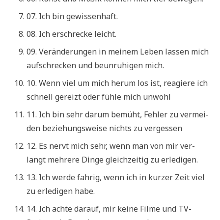
07. Ich bin gewissenhaft.
08. Ich erschrecke leicht.
09. Ver­än­de­run­gen in mei­nem Leben las­sen mich
auf­schrecken und beun­ru­hi­gen mich.
10. Wenn viel um mich her­um los ist, reagie­re ich
schnell gereizt oder füh­le mich unwohl
11. Ich bin sehr dar­um bemüht, Feh­ler zu ver­mei­
den bezie­hungs­wei­se nichts zu vergessen
12. Es nervt mich sehr, wenn man von mir ver­
langt meh­re­re Din­ge gleich­zei­tig zu erledigen.
13. Ich wer­de fah­rig, wenn ich in kur­zer Zeit viel
zu erle­di­gen habe.
14. Ich ach­te dar­auf, mir kei­ne Fil­me und TV-