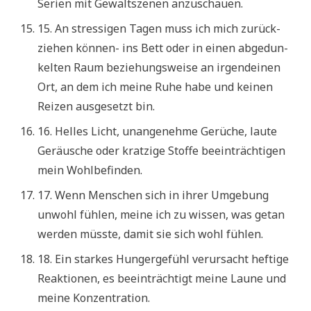
Seri­en mit Gewalt­sze­nen anzuschauen.
15. An stres­si­gen Tagen muss ich mich zurück­
zie­hen kön­nen- ins Bett oder in einen abge­dun­
kel­ten Raum bezie­hungs­wei­se an irgend­ei­nen
Ort, an dem ich mei­ne Ruhe habe und kei­nen
Rei­zen aus­ge­setzt bin.
16. Hel­les Licht, unan­ge­neh­me Gerü­che, lau­te
Geräu­sche oder krat­zi­ge Stof­fe beein­träch­ti­gen
mein Wohlbefinden.
17. Wenn Men­schen sich in ihrer Umge­bung
unwohl füh­len, mei­ne ich zu wis­sen, was getan
wer­den müss­te, damit sie sich wohl fühlen.
18. Ein star­kes Hun­ger­ge­fühl ver­ur­sacht hef­ti­ge
Reak­tio­nen, es beein­träch­tigt mei­ne Lau­ne und
mei­ne Konzentration.