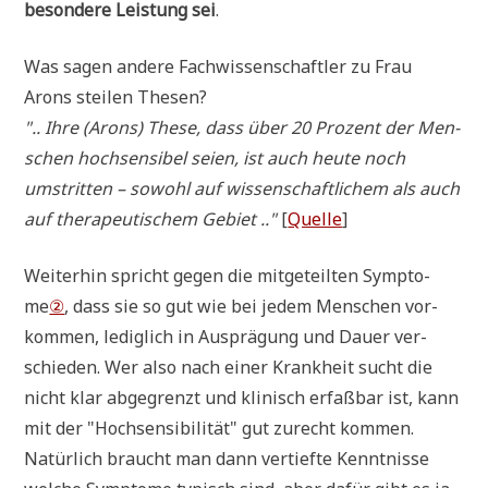
beson­de­re Lei­stung sei
.
Was sagen ande­re Fach­wis­sen­schaft­ler zu Frau
Arons stei­len Thesen?
".. Ihre (Arons) The­se, dass über 20 Pro­zent der Men­
schen hoch­sen­si­bel sei­en, ist auch heu­te noch
umstrit­ten – sowohl auf wis­sen­schaft­li­chem als auch
auf the­ra­peu­ti­schem Gebiet .."
[
Quel­le
]
Wei­ter­hin spricht gegen die mit­ge­teil­ten Sym­pto­
me
②
, dass sie so gut wie bei jedem Men­schen vor­
kom­men, ledig­lich in Aus­prä­gung und Dau­er ver­
schie­den. Wer also nach einer Krank­heit sucht die
nicht klar abge­grenzt und kli­nisch erfaß­bar ist, kann
mit der "Hoch­sen­si­bi­li­tät" gut zurecht kom­men.
Natür­lich braucht man dann ver­tief­te Kennt­nis­se