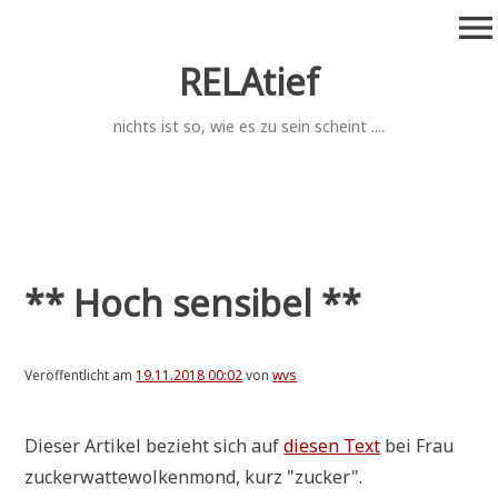
Zum
menu
Inhalt
springen
RELAtief
nichts ist so, wie es zu sein scheint ....
** Hoch sensibel **
Veröffentlicht am
19.11.2018 00:02
von
wvs
Die­ser Arti­kel bezieht sich auf
die­sen Text
bei Frau
zucker­wat­te­wol­ken­mond, kurz "zucker".