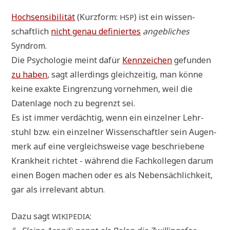
Hoch­sen­si­bi­li­tät
(Kurz­form:
) ist ein wis­sen­
HSP
schaft­lich
nicht genau defi­nier­tes
angeb­li­ches
Syndrom.
Die Psy­cho­lo­gie meint dafür
Kenn­zei­chen
gefun­den
zu haben
, sagt aller­dings gleich­zei­tig, man kön­ne
kei­ne exak­te Ein­gren­zung vor­neh­men, weil die
Daten­la­ge noch zu begrenzt sei.
Es ist immer ver­däch­tig, wenn ein ein­zel­ner Lehr­
stuhl bzw. ein ein­zel­ner Wis­sen­schaft­ler sein Augen­
merk auf eine ver­gleichs­wei­se vage beschrie­be­ne
Krank­heit rich­tet - wäh­rend die Fach­kol­le­gen dar­um
einen Bogen machen oder es als Neben­säch­lich­keit,
gar als irrele­vant abtun.
Dazu sagt
:
WIKIPEDIA