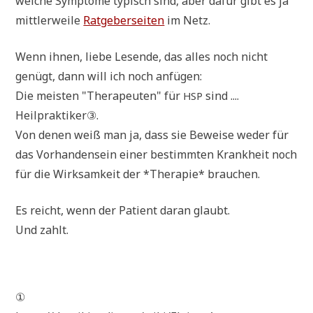
wel­che Sym­pto­me typisch sind, aber dafür gibt es ja
mitt­ler­wei­le
Rat­ge­ber­sei­ten
im Netz.
Wenn ihnen, lie­be Lesen­de, das alles noch nicht
genügt, dann will ich noch anfügen:
Die mei­sten "The­ra­peu­ten" für
sind ....
HSP
Heilpraktiker③.
Von denen weiß man ja, dass sie Bewei­se weder für
das Vor­han­den­sein einer bestimm­ten Krank­heit noch
für die Wirk­sam­keit der *The­ra­pie* brauchen.
Es reicht, wenn der Pati­ent dar­an glaubt.
Und zahlt.
①