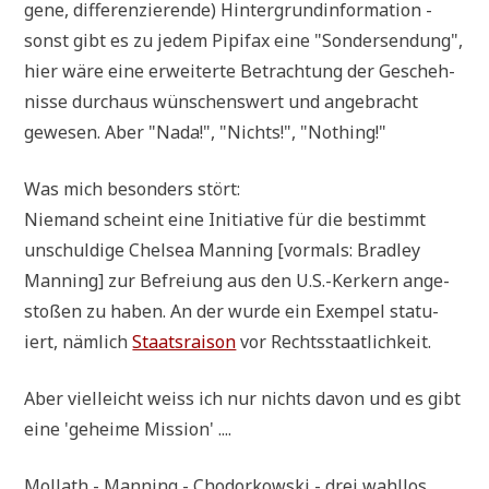
ge­ne, dif­fe­ren­zie­ren­de) Hin­ter­grund­in­for­ma­ti­on -
sonst gibt es zu jedem Pipi­fax eine "Son­der­sen­dung",
hier wäre eine erwei­ter­te Betrach­tung der Gescheh­
nis­se durch­aus wün­schens­wert und ange­bracht
gewe­sen. Aber "Nada!", "Nichts!", "Not­hing!"
Was mich beson­ders stört:
Nie­mand scheint eine Initia­ti­ve für die bestimmt
unschul­di­ge Chel­sea Man­ning [vor­mals: Brad­ley
Man­ning] zur Befrei­ung aus den U.S.-Kerkern ange­
sto­ßen zu haben. An der wur­de ein Exem­pel sta­tu­
iert, näm­lich
Staats­rai­son
vor Rechtsstaatlichkeit.
Aber viel­leicht weiss ich nur nichts davon und es gibt
eine 'gehei­me Mission' ....
Mollath - Man­ning - Cho­dor­kow­ski - drei wahl­los