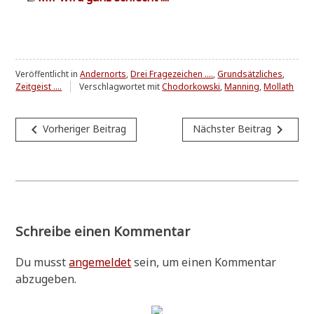
Veröffentlicht in
Andernorts
,
Drei Fragezeichen ....
,
Grundsätzliches
,
Zeitgeist ....
Verschlagwortet mit
Chodorkowski
,
Manning
,
Mollath
Beitragsnavigation
navigate_before
navigate_next
Vorheriger Beitrag
Nächster Beitrag
Schreibe einen Kommentar
Du musst
angemeldet
sein, um einen Kommentar
abzugeben.