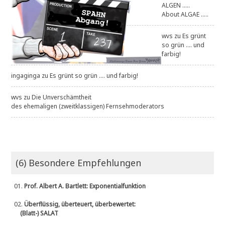
ALGEN .....
About ALGAE .....
wvs
zu
Es grünt
so grün .... und
farbig!
ingaginga
zu
Es grünt so grün .... und farbig!
wvs
zu
Die Unverschämtheit
des ehemaligen (zweitklassigen) Fernsehmoderators
(6) Besondere Empfehlungen
01.
Prof. Albert A. Bartlett: Exponentialfunktion
02.
Überflüssig, überteuert, überbewertet:
(Blatt-) SALAT