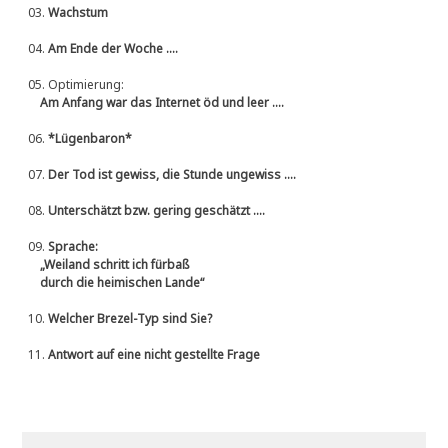
03.
Wachstum
04.
Am Ende der Woche ....
05.
Optimierung:
Am Anfang war das Internet öd und leer ....
06.
*Lügenbaron*
07.
Der Tod ist gewiss, die Stunde ungewiss ....
08.
Unterschätzt bzw. gering geschätzt ....
09.
Sprache:
„Weiland schritt ich fürbaß
durch die heimischen Lande“
10.
Welcher Brezel-Typ sind Sie?
11.
Antwort auf eine nicht gestellte Frage