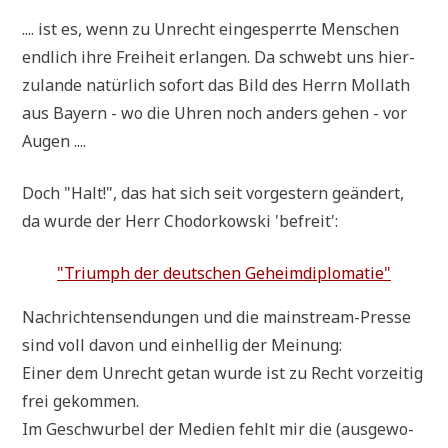
.
.... ist es, wenn zu Unrecht ein­ge­sperr­te Men­schen
end­lich ihre Frei­heit erlan­gen. Da schwebt uns hier­
zu­lan­de natür­lich sofort das Bild des Herrn Mollath
aus Bay­ern - wo die Uhren noch anders gehen - vor
Augen ....
Doch "Halt!", das hat sich seit vor­ge­stern geän­dert,
da wur­de der Herr Cho­dor­kow­ski 'befreit':
"Tri­umph der deut­schen Geheimdiplomatie"
Nach­rich­ten­sen­dun­gen und die main­stream-Pres­se
sind voll davon und ein­hel­lig der Meinung:
Einer dem Unrecht getan wur­de ist zu Recht vor­zei­tig
frei gekommen.
Im Geschwur­bel der Medi­en fehlt mir die (aus­ge­wo­