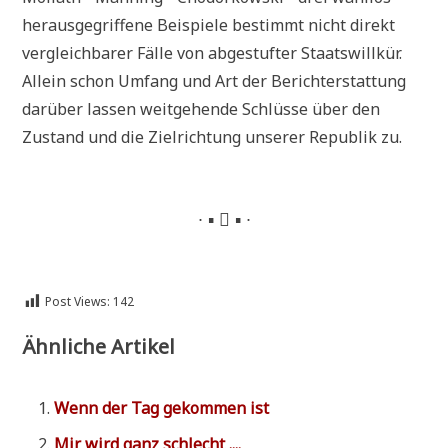
her­aus­ge­grif­fe­ne Bei­spie­le bestimmt nicht direkt
ver­gleich­ba­rer Fäl­le von abge­stuf­ter Staats­will­kür.
Allein schon Umfang und Art der Bericht­erstat­tung
dar­über las­sen weit­ge­hen­de Schlüs­se über den
Zustand und die Ziel­rich­tung unse­rer Repu­blik zu.
∙ ▪  ▪ ∙
Post Views:
142
Ähnliche Artikel
Wenn der Tag gekom­men ist
Mir wird ganz schlecht ....