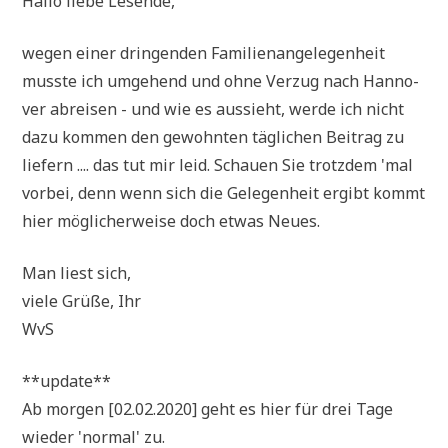
Hal­lo lie­be Lesende,
wegen einer drin­gen­den Fami­li­en­an­ge­le­gen­heit
muss­te ich umge­hend und ohne Ver­zug nach Han­no­
ver abrei­sen - und wie es aus­sieht, wer­de ich nicht
dazu kom­men den gewohn­ten täg­li­chen Bei­trag zu
lie­fern .... das tut mir leid. Schau­en Sie trotz­dem 'mal
vor­bei, denn wenn sich die Gele­gen­heit ergibt kommt
hier mög­li­cher­wei­se doch etwas Neues.
Man liest sich,
vie­le Grü­ße, Ihr
WvS
**update**
Ab mor­gen [02.02.2020] geht es hier für drei Tage
wie­der 'nor­mal' zu.