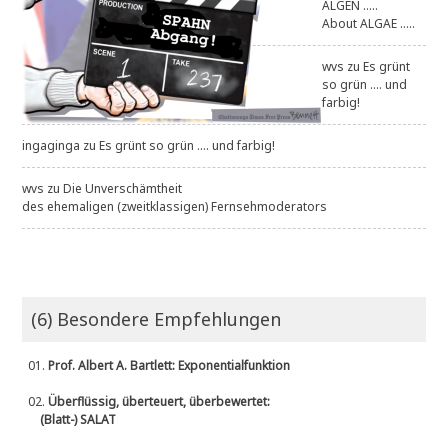
ALGEN .....
About ALGAE .....
wvs
zu
Es grünt
so grün .... und
farbig!
ingaginga
zu
Es grünt so grün .... und farbig!
wvs
zu
Die Unverschämtheit
des ehemaligen (zweitklassigen) Fernsehmoderators
(6) Besondere Empfehlungen
01.
Prof. Albert A. Bartlett: Exponentialfunktion
02.
Überflüssig, überteuert, überbewertet:
(Blatt-) SALAT