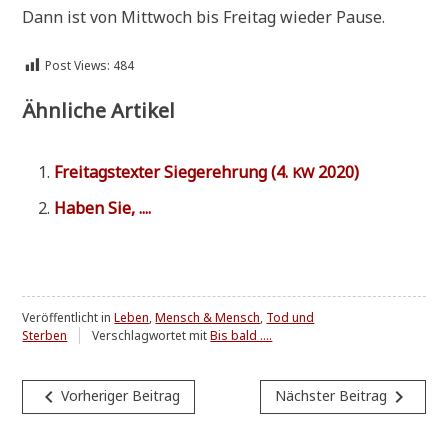
Dann ist von Mitt­woch bis Frei­tag wie­der Pause.
Post Views:
484
Ähnliche Artikel
Frei­tags­tex­ter Sie­ger­eh­rung (4.
2020)
KW
Haben Sie, ....
Veröffentlicht in
Leben
,
Mensch & Mensch
,
Tod und
Sterben
Verschlagwortet mit
Bis bald ....
Beitragsnavigation
navigate_before
navigate_next
Vorheriger Beitrag
Nächster Beitrag