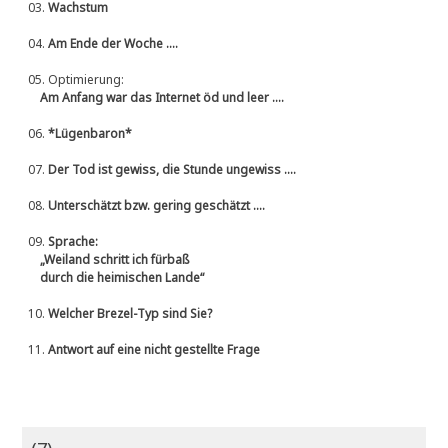
03.
Wachstum
04.
Am Ende der Woche ....
05.
Optimierung:
Am Anfang war das Internet öd und leer ....
06.
*Lügenbaron*
07.
Der Tod ist gewiss, die Stunde ungewiss ....
08.
Unterschätzt bzw. gering geschätzt ....
09.
Sprache:
„Weiland schritt ich fürbaß
durch die heimischen Lande“
10.
Welcher Brezel-Typ sind Sie?
11.
Antwort auf eine nicht gestellte Frage