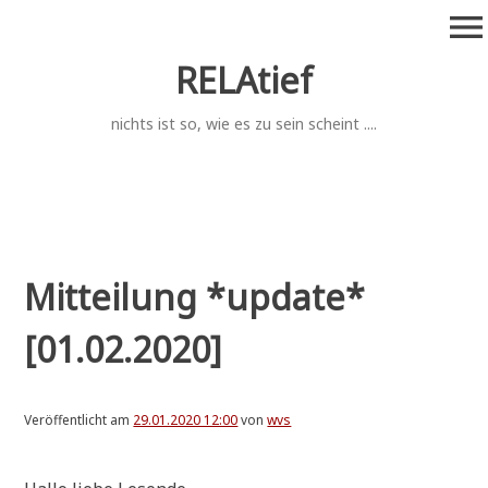
Zum
menu
Inhalt
springen
RELAtief
nichts ist so, wie es zu sein scheint ....
Mitteilung *update*
[01.02.2020]
Veröffentlicht am
29.01.2020 12:00
von
wvs