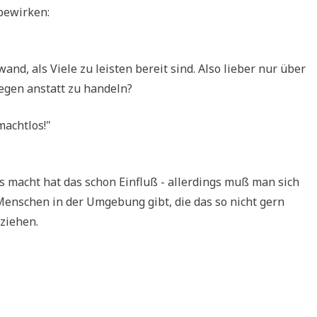
6
 bewirken:
)
nd, als Vie­le zu lei­sten bereit sind. Also lie­ber nur über
­re­gen anstatt zu handeln?
machtlos!"
 macht hat das schon Ein­fluß - aller­dings muß man sich
Men­schen in der Umge­bung gibt, die das so nicht gern
eziehen.