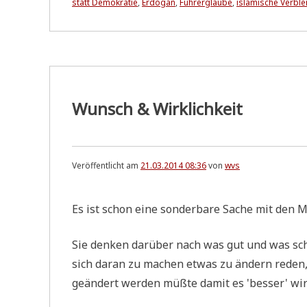
statt Demokratie
,
Erdogan
,
Führerglaube
,
islamische Verbl
Wunsch & Wirklichkeit
Veröffentlicht am
21.03.2014 08:36
von
wvs
Es ist schon eine son­der­ba­re Sache mit den 
Sie den­ken dar­über nach was gut und was sch
sich dar­an zu machen etwas zu ändern reden,
geän­dert wer­den müß­te damit es 'bes­ser' wir