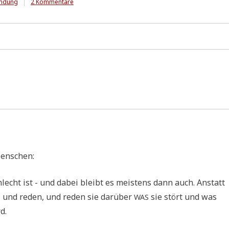
zu
endung
2 Kommentare
Erdogans
Helferlein
....
*
u
p
d
a
t
e
*
(
1
Menschen:
6
-
0
lecht ist - und dabei bleibt es mei­stens dann auch. Anstatt
8
 und reden, und reden sie dar­über
sie stört und was
WAS
-
2
d.
0
1