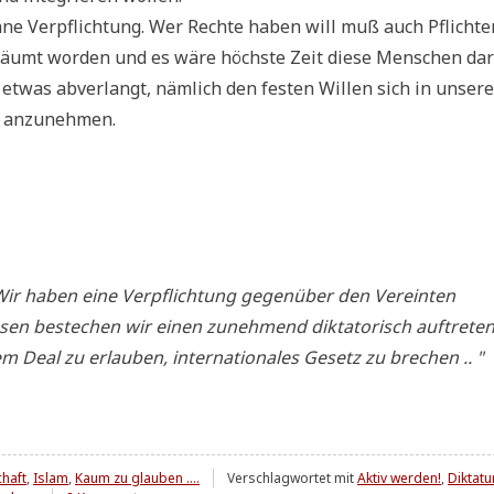
 ohne Ver­pflich­tung. Wer Rech­te haben will muß auch Pflich­te
er­säumt wor­den und es wäre höch­ste Zeit die­se Men­schen dar
etwas abver­langt, näm­lich den festen Wil­len sich in unse­re
­te anzunehmen.
. Wir haben eine Ver­pflich­tung gegen­über den Ver­ein­ten
s­sen bestechen wir einen zuneh­mend dik­ta­to­risch auf­tre­ten
m Deal zu erlau­ben, inter­na­tio­na­les Gesetz zu brechen .. "
chaft
,
Islam
,
Kaum zu glauben ....
Verschlagwortet mit
Aktiv werden!
,
Diktatu