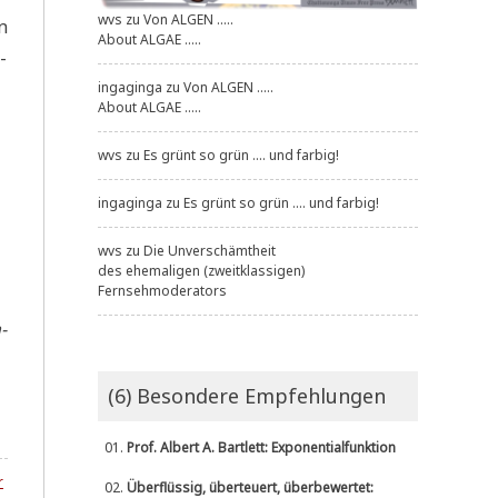
wvs
zu
Von ALGEN .....
n
About ALGAE .....
­
ingaginga
zu
Von ALGEN .....
About ALGAE .....
wvs
zu
Es grünt so grün .... und farbig!
ingaginga
zu
Es grünt so grün .... und farbig!
wvs
zu
Die Unverschämtheit
des ehemaligen (zweitklassigen)
Fernsehmoderators
­
(6) Besondere Empfehlungen
01.
Prof. Albert A. Bartlett: Exponentialfunktion
r
02.
Überflüssig, überteuert, überbewertet: