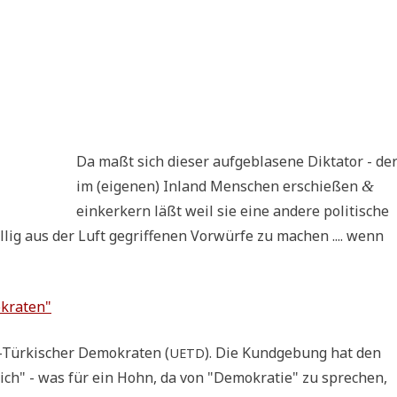
Da maßt sich die­ser auf­ge­bla­se­ne Dik­ta­tor - de
im (eige­nen) Inland Men­schen erschie­ßen
&
ein­ker­kern läßt weil sie eine ande­re poli­ti­sche
lig aus der Luft gegrif­fe­nen Vor­wür­fe zu machen .... wenn
­kra­ten"
h-Tür­ki­scher Demo­kra­ten (
). Die Kund­ge­bung hat den
UETD
ich" - was für ein Hohn, da von "Demo­kra­tie" zu spre­chen,