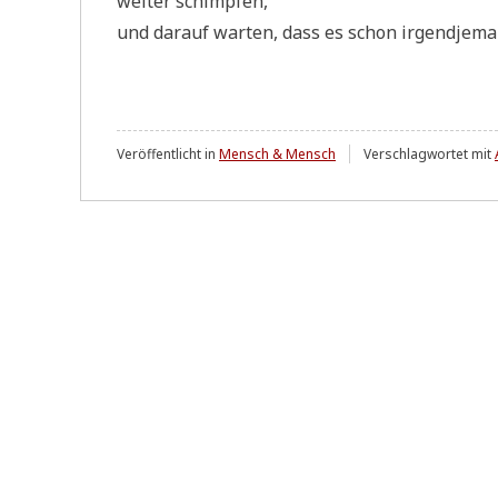
wei­ter schimpfen,
und dar­auf war­ten, dass es schon irgend­je­m
Veröffentlicht in
Mensch & Mensch
Verschlagwortet mit