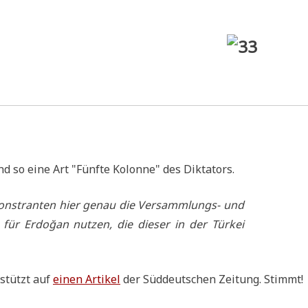
sind so eine Art "Fünf­te Kolon­ne" des Diktators.
emon­stran­ten hier genau die Ver­samm­lungs- und
 für Erdoğan nut­zen, die die­ser in der Tür­kei
estützt auf
einen Arti­kel
der Süd­deut­schen Zei­tung. Stimmt!