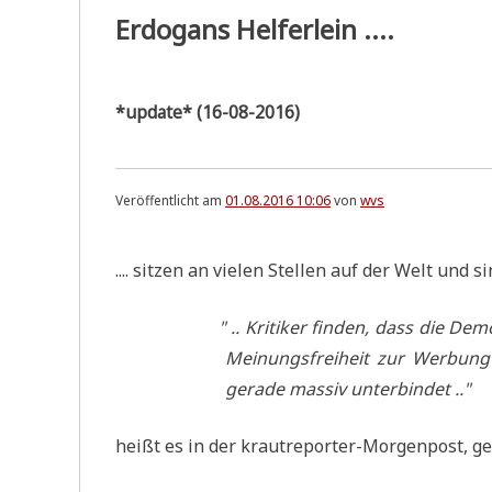
Erdogans Helferlein ....
*update* (16-08-2016)
Veröffentlicht am
01.08.2016 10:06
von
wvs
.... sit­zen an vie­len Stel­len auf der Welt und 
"
.. Kri­ti­ker fin­den, dass die D
Mei­nungs­frei­heit zur Wer­bung
gera­de mas­siv unterbindet .."
heißt es in der kraut­re­por­ter-Mor­gen­post, g