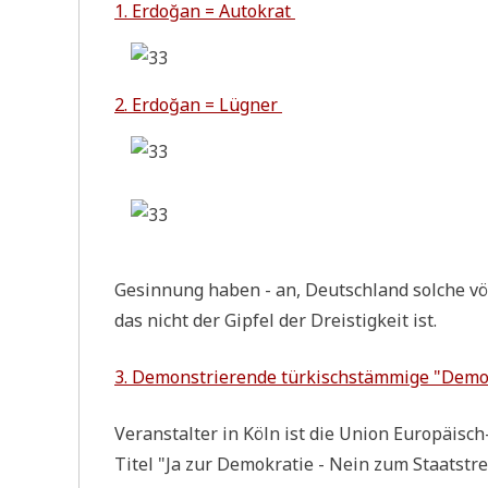
1. Erdoğan = Autokrat
2. Erdoğan = Lügner
Gesin­nung haben - an, Deutsch­land sol­che völ­
das nicht der Gip­fel der Drei­stig­keit ist.
3. Demon­strie­ren­de tür­kisch­stäm­mi­ge "Demo
Ver­an­stal­ter in Köln ist die Uni­on Euro­pä­isc
Titel "Ja zur Demo­kra­tie - Nein zum Staatstre