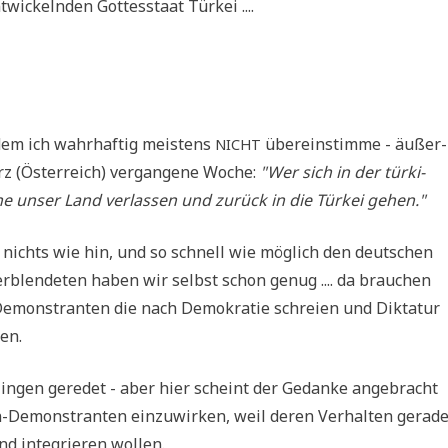
­wickeln­den Got­tes­staat Türkei ....
 dem ich wahr­haf­tig mei­stens
über­ein­stim­me - äußer­
NICHT
rz (Öster­reich) ver­gan­ge­ne Woche:
"Wer sich in der tür­ki­
r­ne unser Land ver­las­sen und zurück in die Tür­kei gehen."
, nichts wie hin, und so schnell wie mög­lich den deut­schen
r­blen­de­ten haben wir selbst schon genug .... da brau­chen
 Demon­stran­ten die nach Demo­kra­tie schrei­en und Dik­ta­tur
nen.
­lin­gen gere­det - aber hier scheint der Gedan­ke ange­bracht
-Demon­stran­ten ein­zu­wir­ken, weil deren Ver­hal­ten gera­d
nd inte­grie­ren wollen.