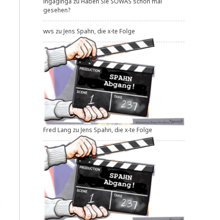
ingaginga
zu
Haben Sie SOWAS schon mal
gesehen?
wvs
zu
Jens Spahn, die x-te Folge
Fred Lang
zu
Jens Spahn, die x-te Folge
e