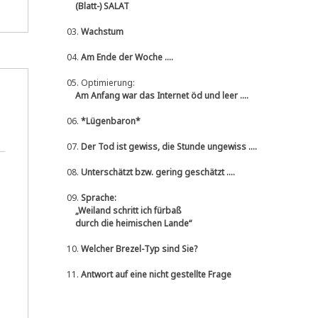
(Blatt-) SALAT
03.
Wachstum
04.
Am Ende der Woche ....
05.
Optimierung:
Am Anfang war das Internet öd und leer ....
06.
*Lügenbaron*
07.
Der Tod ist gewiss, die Stunde ungewiss ....
08.
Unterschätzt bzw. gering geschätzt ....
09.
Sprache:
„Weiland schritt ich fürbaß
durch die heimischen Lande“
10.
Welcher Brezel-Typ sind Sie?
11.
Antwort auf eine nicht gestellte Frage