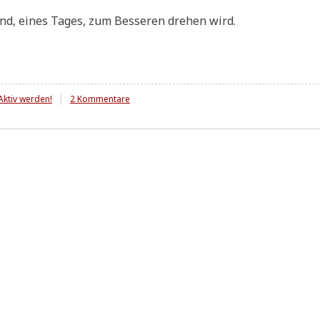
and, eines Tages, zum Bes­se­ren dre­hen wird.
zu
Aktiv werden!
2 Kommentare
Wunsch
&
Wirklichkeit