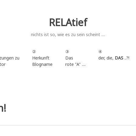
RELAtief
nichts ist so, wie es zu sein scheint ....
②
③
④
zungen zu
Herkunft
Das
der, die,
DAS
..?!
tor
Blogname
rote "A" ....
.
n!