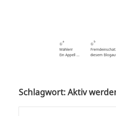
Zum
Inhalt
springen
a
b
①
①
Wählen!
Fremdeinschät
Ein Appell ....
diesem Blogau
Schlagwort:
Aktiv werde