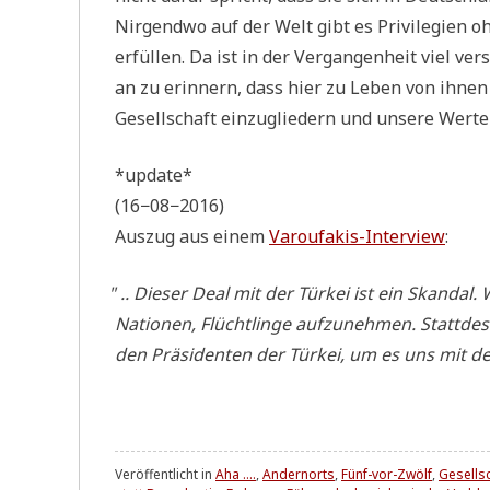
Nir­gend­wo auf der Welt gibt es Pri­vi­le­gi­en
erfül­len. Da ist in der Ver­gan­gen­heit viel v
an zu erin­nern, dass hier zu Leben von ihnen 
Gesell­schaft ein­zu­glie­dern und unse­re Wer
*update*
(16−08−2016)
Aus­zug aus einem
Varou­fa­kis-Inter­view
:
"
.. Die­ser Deal mit der Tür­kei ist ein Skan­dal
Natio­nen, Flücht­lin­ge auf­zu­neh­men. Statt­de
den Prä­si­den­ten der Tür­kei, um es uns mit de
Veröffentlicht in
Aha ....
,
Andernorts
,
Fünf-vor-Zwölf
,
Gesells