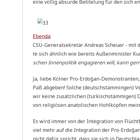
eine völ­lig absur­de Beti­telung für den sich ent
Eben­da
:
CSU-Gene­ral­se­kre­tär Andre­as Scheu­er - mit
te sich ähn­lich wie bereits Außen­mi­ni­ster Ku
schen Innen­po­li­tik enga­gie­ren will, kann ge
Ja, lie­be Köl­ner Pro-Erdoğan-Demon­stran­ten
Paß abge­ben! Sol­che (deutsch­stäm­min­gen) Ve
wir kei­ne zusätz­li­chen (tür­kisch­stäm­mi­gen)
von reli­giö­sen ana­to­li­schen Hohl­köp­fen mei
Es wird immer von der Inte­gra­ti­on von Flücht
viel mehr auf die Inte­gra­ti­on der Pro-Erdoğan
nicht dafür spricht, dass sie sich in Deutsch­la