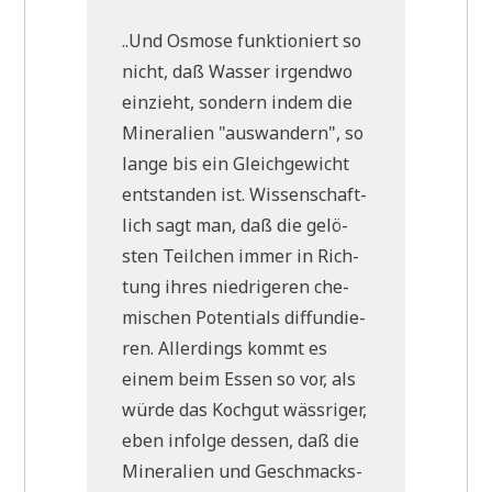
..Und Osmo­se funk­tio­niert so
nicht, daß Was­ser irgend­wo
ein­zieht, son­dern indem die
Mine­ra­li­en "aus­wan­dern", so
lan­ge bis ein Gleich­ge­wicht
ent­stan­den ist. Wis­sen­schaft­
lich sagt man, daß die gelö­
sten Teil­chen immer in Rich­
tung ihres nied­ri­ge­ren che­
mi­schen Poten­ti­als dif­fun­die­
ren. Aller­dings kommt es
einem beim Essen so vor, als
wür­de das Koch­gut wäss­ri­ger,
eben infol­ge des­sen, daß die
Mine­ra­li­en und Geschmacks­