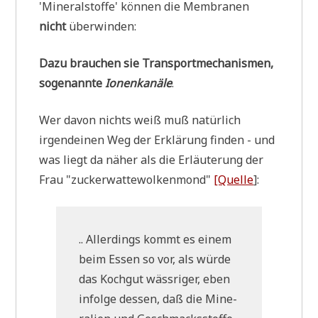
'Mine­ral­stof­fe' kön­nen die Mem­bra­nen
nicht
überwinden:
Dazu brau­chen sie Trans­port­me­cha­nis­men,
soge­nann­te
Ionen­ka­nä­le
.
Wer davon nichts weiß muß natür­lich
irgend­ei­nen Weg der Erklä­rung fin­den - und
was liegt da näher als die Erläu­te­rung der
Frau "zucker­wat­te­wol­ken­mond"
[Quel­le
]:
.. Aller­dings kommt es einem
beim Essen so vor, als wür­de
das Koch­gut wäss­ri­ger, eben
infol­ge des­sen, daß die Mine­