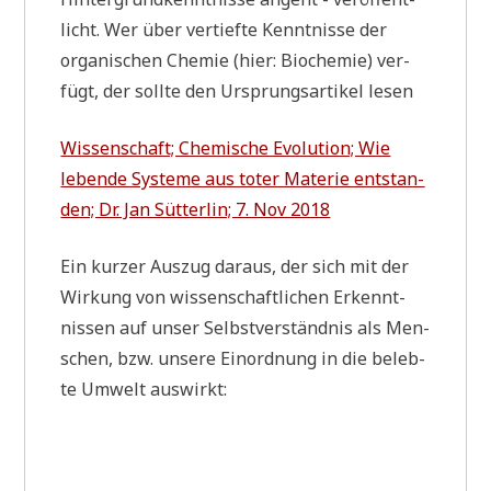
licht. Wer über ver­tief­te Kennt­nis­se der
orga­ni­schen Che­mie (hier: Bio­che­mie) ver­
fügt, der soll­te den Ursprungs­ar­ti­kel lesen
Wis­sen­schaft; Che­mi­sche Evo­lu­ti­on; Wie
leben­de Syste­me aus toter Mate­rie ent­stan­
den; Dr. Jan Süt­ter­lin; 7. Nov 2018
Ein kur­zer Aus­zug dar­aus, der sich mit der
Wir­kung von wis­sen­schaft­li­chen Erkennt­
nis­sen auf unser Selbst­ver­ständ­nis als Men­
schen, bzw. unse­re Ein­ord­nung in die beleb­
te Umwelt auswirkt: