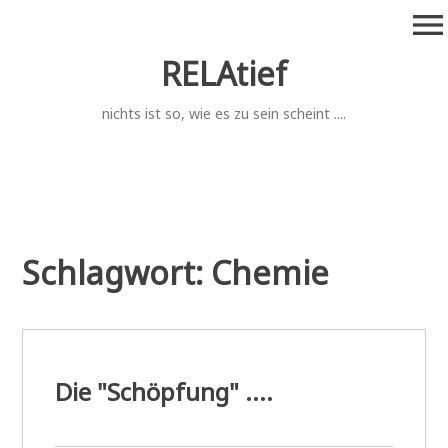
Zum
menu
Inhalt
springen
RELAtief
nichts ist so, wie es zu sein scheint ....
Schlagwort:
Chemie
Die "Schöpfung" ....