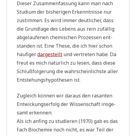
Die­ser Zusam­men­fas­sung kann man nach
Stu­di­um der bis­he­ri­gen Erkennt­nis­se nur
zustim­men. Es wird immer deut­li­cher, dass
die Grund­la­ge des Lebens aus rein zufäl­lig
abge­lau­fe­nen che­mi­schen Pro­zes­sen ent­
stan­den ist. Eine The­se, die ich hier schon
häu­fi­ger
dar­ge­stellt
und ver­tre­ten habe. Da
freut es mich natür­lich zu lesen, dass die­se
Schluß­fol­ge­rung die wahr­schein­lich­ste aller
Ent­ste­hungs­hy­po­the­sen ist.
Zugleich kön­nen wir dar­aus den rasan­ten
Ent­wickungs­er­folg der Wis­sen­schaft ins­ge­
samt erkennen:
Als ich anfing zu stu­die­ren (1970) gab es das
Fach Bio­che­mie noch nicht, es war Teil der