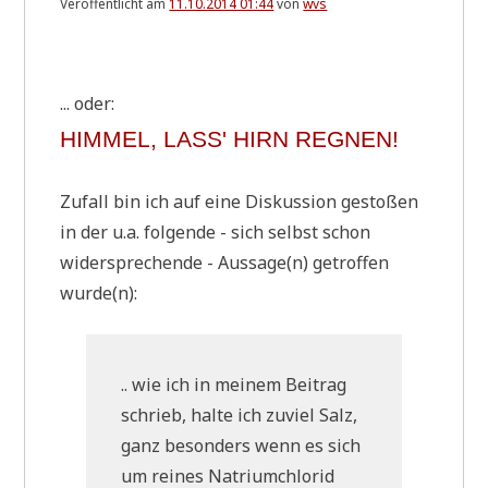
Veröffentlicht am
11.10.2014 01:44
von
wvs
.
... oder:
HIM­MEL, LASS' HIRN REGNEN!
Zufall bin ich auf eine Dis­kus­si­on gesto­ßen
in der u.a. fol­gen­de - sich selbst schon
wider­spre­chen­de - Aussage(n) getrof­fen
wurde(n):
.. wie ich in mei­nem Bei­trag
schrieb, hal­te ich zuviel Salz,
ganz beson­ders wenn es sich
um rei­nes Natri­um­chlo­rid