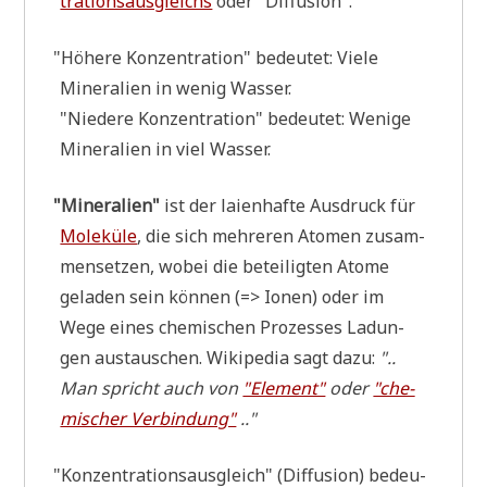
tra­ti­ons­aus­gleichs
oder "Dif­fu­si­on".
"
Höhe­re Kon­zen­tra­ti­on" bedeu­tet: Vie­le
Mine­ra­li­en in wenig Wasser.
"Nie­de­re Kon­zen­tra­ti­on" bedeu­tet: Weni­ge
Mine­ra­li­en in viel Wasser.
"
Mine­ra­li­en"
ist der lai­en­haf­te Aus­druck für
Mole­kü­le
, die sich meh­re­ren Ato­men zusam­
men­set­zen, wobei die betei­lig­ten Ato­me
gela­den sein kön­nen (=> Ionen) oder im
Wege eines che­mi­schen Pro­zes­ses Ladun­
gen aus­tau­schen. Wiki­pe­dia sagt dazu:
"..
Man spricht auch von
"Ele­ment"
oder
"che­
mi­scher Ver­bin­dung"
.."
"
Kon­zen­tra­ti­ons­aus­gleich" (Dif­fu­si­on) bedeu­