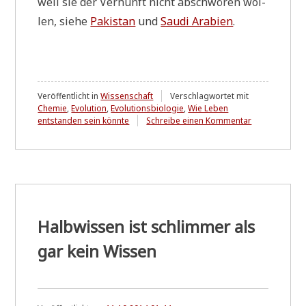
weil sie der Ver­nunft nicht abschwö­ren wol­
len, sie­he
Paki­stan
und
Sau­di Ara­bi­en
.
Veröffentlicht in
Wissenschaft
Verschlagwortet mit
Chemie
,
Evolution
,
Evolutionsbiologie
,
Wie Leben
zu
entstanden sein könnte
Schreibe einen Kommentar
Die
"Schöpfung"
....
Halbwissen ist schlimmer als
gar kein Wissen