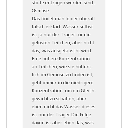
stof­fe ent­zo­gen wor­den sind ..
Osmose:
Das fin­det man lei­der über­all
falsch erklärt. Was­ser selbst
ist ja nur der Trä­ger für die
gelö­sten Teil­chen, aber nicht
das, was aus­ge­tauscht wird.
Eine höhe­re Kon­zen­tra­ti­on
an Teil­chen, wie sie hof­fent­
lich im Gemü­se zu fin­den ist,
geht immer in die nied­ri­ge­re
Kon­zen­tra­ti­on, um ein Gleich­
ge­wicht zu schaf­fen, aber
eben nicht das Was­ser, die­ses
ist nur der Trä­ger. Die Fol­ge
davon ist aber eben das, was