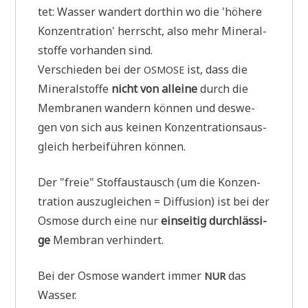
tet: Was­ser wan­dert dort­hin wo die 'höhe­re
Kon­zen­tra­ti­on' herrscht, also mehr Mine­ral­
stof­fe vor­han­den sind.
Ver­schie­den bei der
ist, dass die
OSMOSE
Mine­ral­stof­fe
nicht von allei­ne
durch die
Mem­bra­nen wan­dern kön­nen und des­we­
gen von sich aus kei­nen Kon­zen­tra­ti­ons­aus­
gleich her­bei­füh­ren können.
Der "freie" Stoff­aus­tausch (um die Kon­zen­
tra­ti­on aus­zu­glei­chen = Dif­fu­si­on) ist bei der
Osmo­se durch eine nur
ein­sei­tig durch­läs­si­
ge
Mem­bran verhindert.
Bei der Osmo­se wan­dert immer
das
NUR
Wasser.