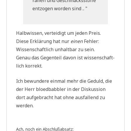
ra­li­en und Geschmacks­stof­fe
ent­zo­gen wor­den sind .. "
Halb­wis­sen, ver­tei­digt um jeden Preis.
Die­se Erklä­rung hat nur
einen
Fehler:
Wis­sen­schaft­lich unhalt­bar zu sein.
Genau das Gegen­teil davon ist wis­sen­schaft­
lich korrekt.
Ich bewun­de­re ein­mal mehr die Geduld, die
der Herr bloed­bab­b­ler in der Dis­kus­si­on
dort auf­ge­bracht hat ohne aus­fal­lend zu
werden.
Ach, noch ein Abschlußabsatz: