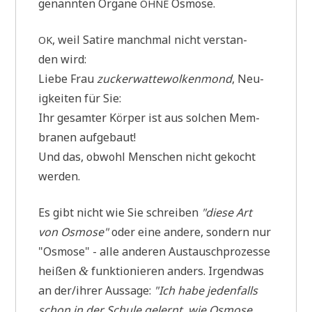
genann­ten Orga­ne
Osmose.
OHNE
, weil Sati­re manch­mal nicht ver­stan­
OK
den wird:
Lie­be Frau
zucker­wat­te­wol­ken­mond
, Neu­
ig­kei­ten für Sie:
Ihr gesam­ter Kör­per ist aus sol­chen Mem­
bra­nen aufgebaut!
Und das, obwohl Men­schen nicht gekocht
werden.
Es gibt nicht wie Sie schrei­ben
"die­se Art
von Osmo­se"
oder eine ande­re, son­dern nur
"Osmo­se" - alle ande­ren Aus­tausch­pro­zes­se
hei­ßen
funk­tio­nie­ren anders. Irgend­was
&
an der/ihrer Aus­sa­ge:
"Ich habe jeden­falls
schon in der Schu­le gelernt, wie Osmo­se