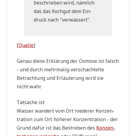
beschrie­ben wird, näm­lich
das das Koch­gut dem Ein­
druck nach "ver­wäs­sert".
[Quel­le
]
Genau die­se Erklä­rung der Osmo­se ist falsch
- und durch mehr­ma­lig-ver­schach­tel­te
Betrach­tung und Erläu­te­rung wird sie
nicht wahr.
Tat­sa­che ist:
Was­ser wan­dert vom Ort nie­de­rer Kon­zen­
tra­ti­on zum Ort höhe­rer Kon­zen­tra­ti­on - der
Grund dafür ist das Bestre­ben des
Kon­zen­