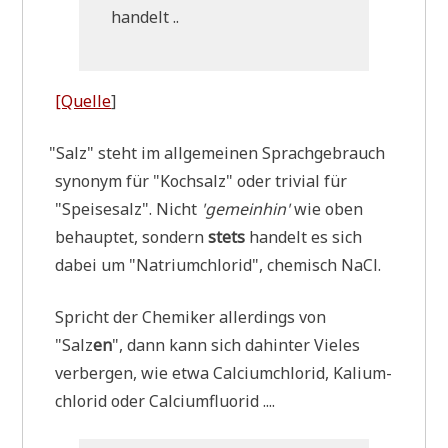
handelt ..
[Quel­le
]
"
Salz" steht im all­ge­mei­nen Sprach­ge­brauch
syn­onym für "Koch­salz" oder tri­vi­al für
"Spei­se­salz". Nicht
'gemein­hin'
wie oben
behaup­tet, son­dern
stets
han­delt es sich
dabei um "Natri­um­chlo­rid", che­misch NaCl.
Spricht der Che­mi­ker aller­dings von
"Salz
en
", dann kann sich dahin­ter Vie­les
ver­ber­gen, wie etwa Cal­ci­um­chlo­rid, Kali­um­
chlo­rid oder Calciumfluorid ....