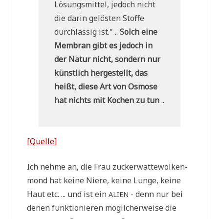
Lösungs­mit­tel, jedoch nicht
die dar­in gelö­sten Stof­fe
durch­läs­sig ist." ..
Solch eine
Mem­bran gibt es jedoch in
der Natur nicht, son­dern nur
künst­lich her­ge­stellt, das
heißt, die­se Art von Osmo­se
hat nichts mit Kochen zu tun
..
[Quel­le]
Ich neh­me an, die Frau zucker­wat­te­wol­ken­
mond hat kei­ne Nie­re, kei­ne Lun­ge, kei­ne
Haut etc. ... und ist ein
- denn nur bei
ALIEN
denen funk­tio­nie­ren mög­li­cher­wei­se die