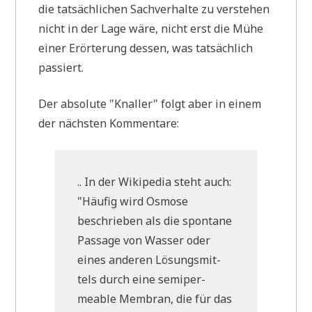
die tat­säch­li­chen Sach­ver­hal­te zu ver­ste­hen
nicht in der Lage wäre, nicht erst die Mühe
einer Erör­te­rung des­sen, was tat­säch­lich
passiert.
Der abso­lu­te "Knal­ler" folgt aber in einem
der näch­sten Kommentare:
.. In der Wiki­pe­dia steht auch:
"Häu­fig wird Osmo­se
beschrie­ben als die spon­ta­ne
Pas­sa­ge von Was­ser oder
eines ande­ren Lösungs­mit­
tels durch eine semi­per­
meable Mem­bran, die für das