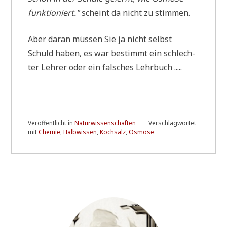
funk­tio­niert."
scheint da nicht zu stimmen.
Aber dar­an müs­sen Sie ja nicht selbst
Schuld haben, es war bestimmt ein schlech­
ter Leh­rer oder ein fal­sches Lehrbuch .....
Veröffentlicht in
Naturwissenschaften
Verschlagwortet
mit
Chemie
,
Halbwissen
,
Kochsalz
,
Osmose