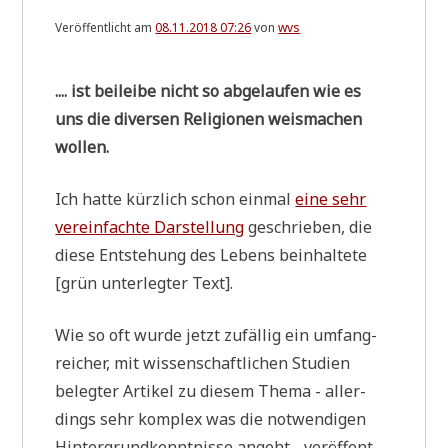
Veröffentlicht am
08.11.2018 07:26
von
wvs
.... ist bei­lei­be nicht so abge­lau­fen wie es
uns die diver­sen Reli­gio­nen weis­ma­chen
wollen.
Ich hat­te kürz­lich schon ein­mal
eine sehr
ver­ein­fach­te Dar­stel­lung
geschrie­ben, die
die­se Ent­ste­hung des Lebens beinhal­te­te
[grün unter­leg­ter Text].
Wie so oft wur­de jetzt zufäl­lig ein umfang­
rei­cher, mit wis­sen­schaft­li­chen Stu­di­en
beleg­ter Arti­kel zu die­sem The­ma - aller­
dings sehr kom­plex was die not­wen­di­gen
Hin­ter­grund­kennt­nis­se angeht - ver­öf­fent­