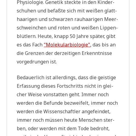
Phy­sio­lo­gie. Gene­tik steck­te in den Kin­der­
schu­hen und befaß­te sich mit wei­ßen glatt­
haa­ri­gen und schwar­zen rau­haa­ri­gen Meer­
schwein­chen und roten und wei­ßen Lip­pen­
blüt­lern. Heu­te, knapp 50 Jah­re spä­ter, gibt
es das Fach
"Mole­ku­lar­bio­lo­gie"
, das bis an
die Gren­zen der der­zei­ti­gen Erkennt­nis­se
vor­ge­drun­gen ist.
Bedau­er­lich ist aller­dings, dass die gei­sti­ge
Erfas­sung die­ses Fort­schritts nicht in glei­
cher Wei­se von­stat­ten geht. Immer noch
wer­den die Befun­de bezwei­felt, immer noch
wer­den die Wis­sen­schaft­ler ange­fein­det,
immer noch müs­sen heu­te Men­schen ster­
ben, oder wer­den mit dem Tode bedroht,