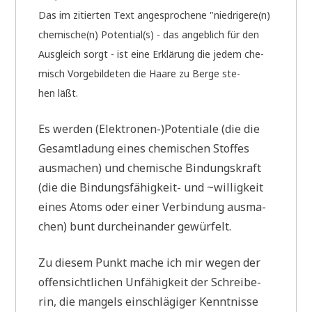
Das im zitier­ten Text ange­spro­che­ne "niedrigere(n)
chemische(n) Potential(s) - das angeb­lich für den
Aus­gleich sorgt - ist eine Erklä­rung die jedem che­
misch Vor­ge­bil­de­ten die Haa­re zu Ber­ge ste­
hen läßt.
Es wer­den (Elektronen-)Potentiale (die die
Gesamt­la­dung eines che­mi­schen Stof­fes
aus­ma­chen) und che­mi­sche Bin­dungs­kraft
(die die Bin­dungs­fä­hig­keit- und ~wil­lig­keit
eines Atoms oder einer Ver­bin­dung aus­ma­
chen) bunt durch­ein­an­der gewürfelt.
Zu die­sem Punkt mache ich mir wegen der
offen­sicht­li­chen Unfä­hig­keit der Schrei­be­
rin, die man­gels ein­schlä­gi­ger Kennt­nis­se