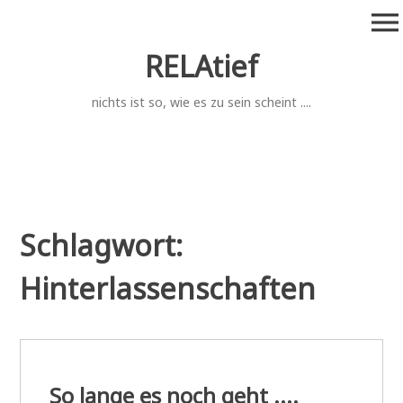
Zum
menu
Inhalt
springen
RELAtief
nichts ist so, wie es zu sein scheint ....
Schlagwort:
Hinterlassenschaften
So lange es noch geht ....