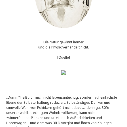
[
2
7
.
0
6
.
2
Die Natur gewinnt immer
0
und die Physik verhandelt nicht.
1
8
[Quelle]
]
„Dumm“ heißt für mich nicht lebensuntüchtig, sondern auf einfachste
Ebene der Selbsterhaltung reduziert. Selbständiges Denken und
sinnvolle Wahl von Politikern gehört nicht dazu …. denn gut 30%
unserer wahlberechtigten Wohnbevölkerung kann nicht
*sinnerfassend* lesen und urteilt nach Äußerlichkeiten und
Hörensagen – und dem was BILD vorgibt und ihnen von Kollegen