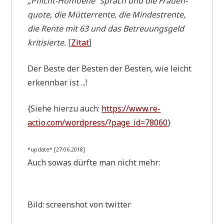
„Pflicht-Homo­ehe“ sprach und die Frau­en­
quo­te, die Müt­ter­ren­te, die Min­dest­ren­te,
die Ren­te mit 63 und das Betreu­ungs­geld
kri­ti­sier­te.
[
Zitat
]
Der Beste der Besten der Besten, wie leicht
erkenn­bar ist ...!
{Sie­he hier­zu auch:
https://www.re-
actio.com/wordpress/?page_id=78060
}
*update* [27.06.2018]
Auch sowas dürf­te man nicht mehr:
Bild: screen­shot von twitter