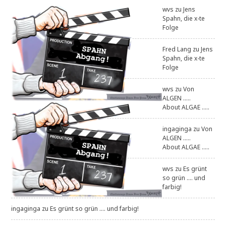
wvs
zu
Jens
Spahn, die x-te
Folge
Fred Lang
zu
Jens
Spahn, die x-te
Folge
wvs
zu
Von
ALGEN .....
About ALGAE .....
ingaginga
zu
Von
ALGEN .....
About ALGAE .....
wvs
zu
Es grünt
so grün .... und
farbig!
ingaginga
zu
Es grünt so grün .... und farbig!