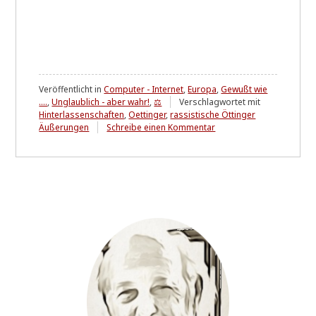
Veröffentlicht in
Computer - Internet
,
Europa
,
Gewußt wie
....
,
Unglaublich - aber wahr!
,
⚖
Verschlagwortet mit
Hinterlassenschaften
,
Oettinger
,
rassistische Öttinger
zu
Äußerungen
Schreibe einen Kommentar
So
lange
es
noch
geht
....
*
u
p
d
a
t
e
*