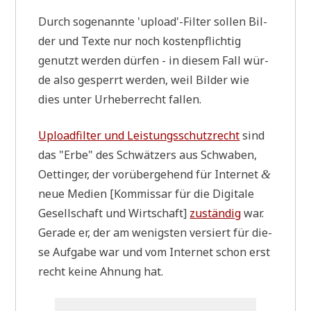
Durch soge­nann­te 'upload'-Filter sol­len Bil­
der und Tex­te nur noch kosten­pflich­tig
genutzt wer­den dür­fen - in die­sem Fall wür­
de also gesperrt wer­den, weil Bil­der wie
dies unter Urhe­ber­recht fallen.
Upload­fil­ter und Lei­stungs­schutz­recht
sind
das "Erbe" des Schwät­zers aus Schwa­ben,
Oet­tin­ger, der vor­über­ge­hend für Inter­net
&
neue Medi­en [Kom­mis­sar für die Digi­ta­le
Gesell­schaft und Wirt­schaft]
zustän­dig
war.
Gera­de er, der am wenig­sten ver­siert für die­
se Auf­ga­be war und vom Inter­net schon erst
recht kei­ne Ahnung hat.