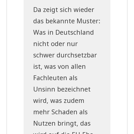
Da zeigt sich wie­der
das bekann­te Muster:
Was in Deutsch­land
nicht oder nur
schwer durch­setz­bar
ist, was von allen
Fach­leu­ten als
Unsinn bezeich­net
wird, was zudem
mehr Scha­den als
Nut­zen bringt, das