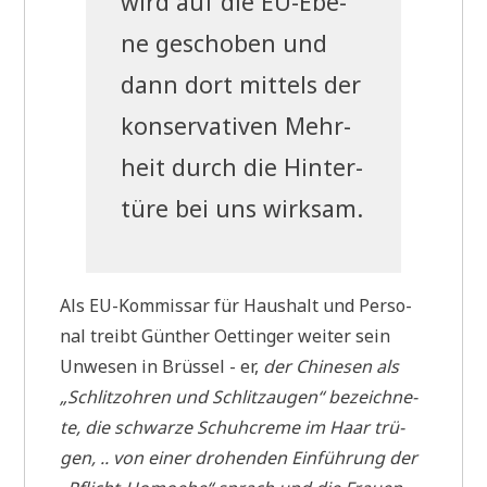
wird auf die EU-Ebe­
ne gescho­ben und
dann dort mit­tels der
kon­ser­va­ti­ven Mehr­
heit durch die Hin­ter­
tü­re bei uns wirksam.
Als EU-Kom­mis­sar für Haus­halt und Per­so­
nal treibt Gün­ther Oet­tin­ger wei­ter sein
Unwe­sen in Brüs­sel - er,
der Chi­ne­sen als
„Schlitz­oh­ren und Schlitz­au­gen“ bezeich­ne­
te, die schwar­ze Schuh­creme im Haar trü­
gen, .. von einer dro­hen­den Ein­füh­rung der