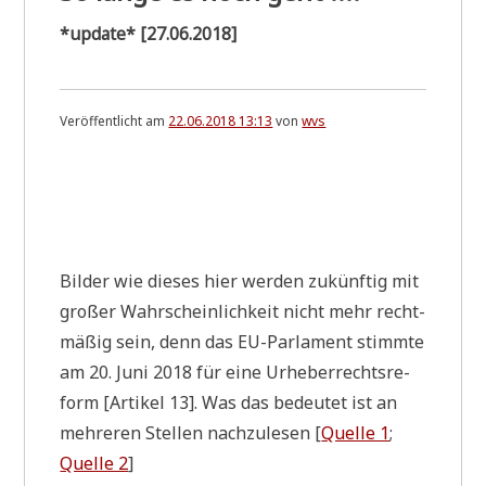
*update* [27.06.2018]
Veröffentlicht am
22.06.2018 13:13
von
wvs
Bil­der wie die­ses hier wer­den zukünf­tig mit
gro­ßer Wahr­schein­lich­keit nicht mehr recht­
mä­ßig sein, denn das EU-Par­la­ment stimm­te
am 20. Juni 2018 für eine Urhe­ber­rechts­re­
form [Arti­kel 13]. Was das bedeu­tet ist an
meh­re­ren Stel­len nach­zu­le­sen [
Quel­le 1
;
Quel­le 2
]