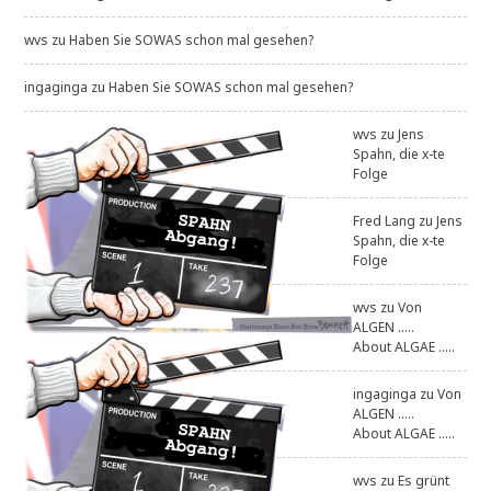
wvs
zu
Haben Sie SOWAS schon mal gesehen?
ingaginga
zu
Haben Sie SOWAS schon mal gesehen?
wvs
zu
Jens
Spahn, die x-te
Folge
Fred Lang
zu
Jens
Spahn, die x-te
Folge
wvs
zu
Von
ALGEN .....
About ALGAE .....
ingaginga
zu
Von
ALGEN .....
About ALGAE .....
wvs
zu
Es grünt