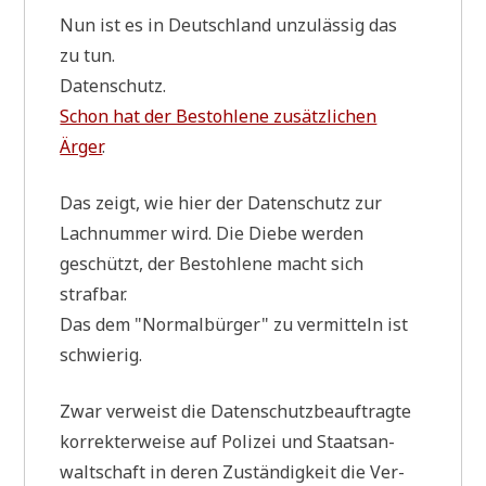
Nun ist es in Deutsch­land unzu­läs­sig das
zu tun.
Datenschutz.
Schon hat der Bestoh­le­ne zusätz­li­chen
Ärger
.
Das zeigt, wie hier der Daten­schutz zur
Lach­num­mer wird. Die Die­be wer­den
geschützt, der Bestoh­le­ne macht sich
strafbar.
Das dem "Nor­mal­bür­ger" zu ver­mit­teln ist
schwierig.
Zwar ver­weist die Daten­schutz­be­auf­trag­te
kor­rek­ter­wei­se auf Poli­zei und Staats­an­
walt­schaft in deren Zustän­dig­keit die Ver­