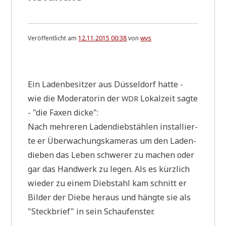
Veröffentlicht am
12.11.2015 00:38
von
wvs
.
Ein Laden­be­sit­zer aus Düs­sel­dorf hat­te -
wie die Mode­ra­to­rin der
Lokal­zeit sag­te
WDR
- "die Faxen dicke":
Nach meh­re­ren Laden­dieb­stäh­len instal­lier­
te er Über­wa­chungs­ka­me­ras um den Laden­
die­ben das Leben schwe­rer zu machen oder
gar das Hand­werk zu legen. Als es kürz­lich
wie­der zu einem Dieb­stahl kam schnitt er
Bil­der der Die­be her­aus und häng­te sie als
"Steck­brief" in sein Schaufenster.