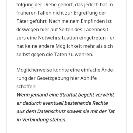
fol­gung der Die­be gehört, das jedoch hat in
frü­he­ren Fäl­len nicht zur Ergrei­fung der
Täter geführt. Nach mei­nem Emp­fin­den ist
des­we­gen hier auf Sei­ten des Laden­be­sit­
zers eine Not­wehr­si­tua­ti­on ein­ge­tre­ten - er
hat kei­ne ande­re Mög­lich­keit mehr als sich
selbst gegen die Taten zu wehren.
Mög­li­cher­wei­se könn­te eine ein­fa­che Ände­
rung der Gesetz­ge­bung hier Abhil­fe
schaffen:
Wenn jemand eine Straf­tat begeht ver­wirkt
er dadurch even­tu­ell bestehen­de Rech­te
aus dem Daten­schutz soweit sie mit der Tat
in Ver­bin­dung stehen.