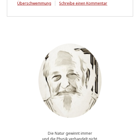
zu
Überschwemmung
Schreibe einen Kommentar
Kinder
'ziehen'
immer
....
Die Natur gewinnt immer
und die Physik verhandelt nicht.