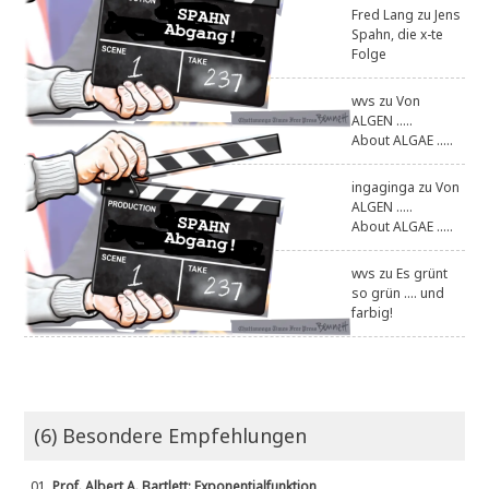
Fred Lang
zu
Jens
Spahn, die x-te
Folge
wvs
zu
Von
ALGEN .....
About ALGAE .....
ingaginga
zu
Von
ALGEN .....
About ALGAE .....
wvs
zu
Es grünt
so grün .... und
farbig!
(6) Besondere Empfehlungen
01.
Prof. Albert A. Bartlett: Exponentialfunktion