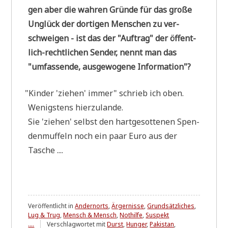
gen aber die wah­ren Grün­de für das gro­ße
Unglück der dor­ti­gen Men­schen zu ver­
schwei­gen - ist das der "Auf­trag" der öffent­
lich-recht­li­chen Sen­der, nennt man das
"umfas­sen­de, aus­ge­wo­ge­ne Information"?
"
Kin­der 'zie­hen' immer" schrieb ich oben.
Wenig­stens hierzulande.
Sie 'zie­hen' selbst den hart­ge­sot­te­nen Spen­
den­muf­feln noch ein paar Euro aus der
Tasche ....
Veröffentlicht in
Andernorts
,
Ärgernisse
,
Grundsätzliches
,
Lug & Trug
,
Mensch & Mensch
,
Nothilfe
,
Suspekt
....
Verschlagwortet mit
Durst
,
Hunger
,
Pakistan
,