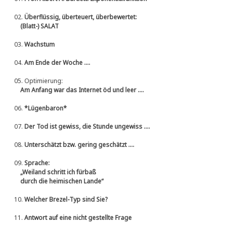
02.
Überflüssig, überteuert, überbewertet:
(Blatt-) SALAT
03.
Wachstum
04.
Am Ende der Woche ....
05.
Optimierung:
Am Anfang war das Internet öd und leer ....
06.
*Lügenbaron*
07.
Der Tod ist gewiss, die Stunde ungewiss ....
08.
Unterschätzt bzw. gering geschätzt ....
09.
Sprache:
„Weiland schritt ich fürbaß
durch die heimischen Lande“
10.
Welcher Brezel-Typ sind Sie?
11.
Antwort auf eine nicht gestellte Frage