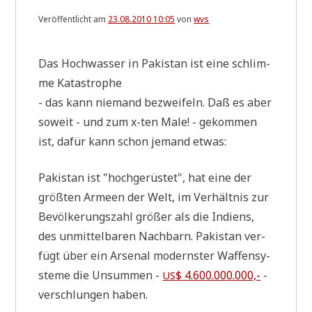
Veröffentlicht am
23.08.2010 10:05
von
wvs
Das Hoch­was­ser in Paki­stan ist eine schlim­
me Katastrophe
- das kann nie­mand bezwei­feln. Daß es aber
soweit - und zum x-ten Male! - gekom­men
ist, dafür kann schon jemand etwas:
Paki­stan ist "hoch­ge­rü­stet", hat eine der
größ­ten Armeen der Welt, im Ver­hält­nis zur
Bevöl­ke­rungs­zahl grö­ßer als die Indi­ens,
des unmit­tel­ba­ren Nach­barn. Paki­stan ver­
fügt über ein Arse­nal modern­ster Waf­fen­sy­
ste­me die Unsum­men -
$ 4.600.000.000,-
-
US
ver­schlun­gen haben.