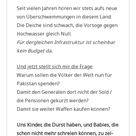
Seit vie­len Jah­ren hören wir stets aufs neue
von Über­schwem­mun­gen in die­sem Land.
Die Dei­che sind schwach, die Vor­so­ge gegen
Hoch­was­ser gleich Null.
Für der­glei­chen Infra­struk­tur ist schein­bar
kein Bud­get da.
Und jetzt stellt sich mir die Fra­ge
:
War­um sol­len die Völ­ker der Welt nun für
Paki­stan spenden?
Damit den Gene­rä­len dort nicht der Sold /
die Pen­sio­nen gekürzt werden?
Damit sie wei­ter Waf­fen kau­fen können?
Uns Kin­der, die Durst haben, und Babies, die
schon nicht mehr schrei­en kön­nen, zu zei­