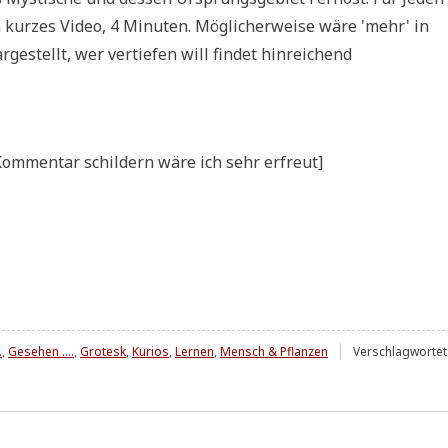
kur­zes Video, 4 Minu­ten. Mög­li­cher­wei­se wäre 'mehr' in
­ge­stellt, wer ver­tie­fen will fin­det hin­rei­chend
om­men­tar schil­dern wäre ich sehr erfreut]
.
,
Gesehen ....
,
Grotesk
,
Kurios
,
Lernen
,
Mensch & Pflanzen
Verschlagwortet