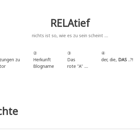
RELAtief
nichts ist so, wie es zu sein scheint ....
②
③
④
zungen zu
Herkunft
Das
der, die,
DAS
..?!
tor
Blogname
rote "A" ....
.
chte