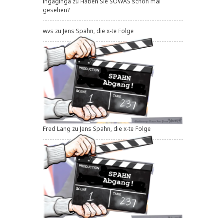
ingaginga
zu
Haben Sie SOWAS schon mal
gesehen?
wvs
zu
Jens Spahn, die x-te Folge
Fred Lang
zu
Jens Spahn, die x-te Folge