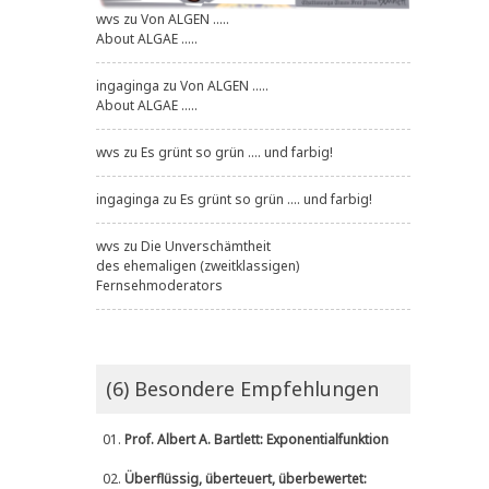
wvs
zu
Von ALGEN .....
About ALGAE .....
ingaginga
zu
Von ALGEN .....
About ALGAE .....
wvs
zu
Es grünt so grün .... und farbig!
ingaginga
zu
Es grünt so grün .... und farbig!
wvs
zu
Die Unverschämtheit
des ehemaligen (zweitklassigen)
Fernsehmoderators
(6) Besondere Empfehlungen
01.
Prof. Albert A. Bartlett: Exponentialfunktion
02.
Überflüssig, überteuert, überbewertet: