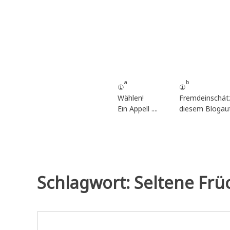
Zum
Inhalt
springen
a
b
①
①
Wählen!
Fremdeinschät
Ein Appell ....
diesem Blogau
Schlagwort:
Seltene Frü