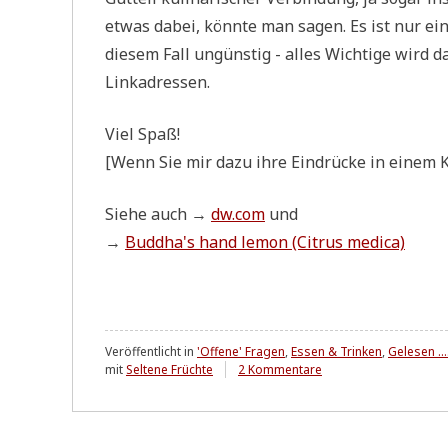
etwas dabei, könn­te man sagen. Es ist nur ein 
die­sem Fall ungün­stig - alles Wich­ti­ge wird dar
Linkadressen.
Viel Spaß!
[Wenn Sie mir dazu ihre Ein­drücke in einem K
Sie­he auch →
dw.com
und
→
Buddha's hand lemon (Citrus medi­ca)
Veröffentlicht in
'Offene' Fragen
,
Essen & Trinken
,
Gelesen ...
zu
mit
Seltene Früchte
2 Kommentare
Ganz
schön
sauer
....