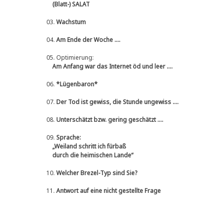
(Blatt-) SALAT
03.
Wachstum
04.
Am Ende der Woche ....
05.
Optimierung:
Am Anfang war das Internet öd und leer ....
06.
*Lügenbaron*
07.
Der Tod ist gewiss, die Stunde ungewiss ....
08.
Unterschätzt bzw. gering geschätzt ....
09.
Sprache:
„Weiland schritt ich fürbaß
durch die heimischen Lande“
10.
Welcher Brezel-Typ sind Sie?
11.
Antwort auf eine nicht gestellte Frage