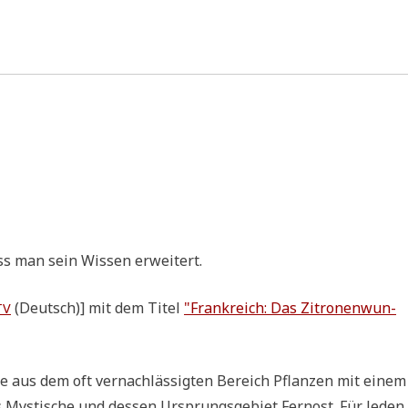
ass man sein Wis­sen erweitert.
(Deutsch)] mit dem Titel
"Frank­reich: Das Zitro­nen­wun­
TV
te aus dem oft ver­nach­läs­sig­ten Bereich Pflan­zen mit einem
ins Mysti­sche und des­sen Ursprungs­ge­biet Fern­ost. Für Jeden