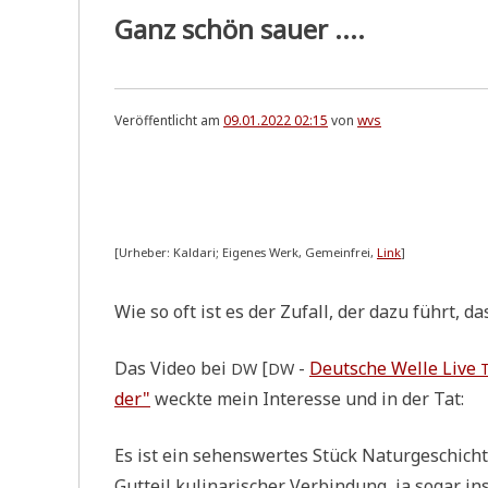
Ganz schön sauer ....
Veröffentlicht am
09.01.2022 02:15
von
wvs
[Urhe­ber: Kal­da­ri; Eige­nes Werk, Gemein­frei,
Link
]
Wie so oft ist es der Zufall, der dazu führt, d
Das Video bei
[
-
Deut­sche Wel­le Live
DW
DW
der"
weck­te mein Inter­es­se und in der Tat:
Es ist ein sehens­wer­tes Stück Natur­ge­schich­
Gut­teil kuli­na­ri­scher Ver­bin­dung, ja sogar 