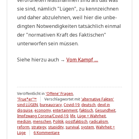
sie sind, näm­lich "Lügen", zu kenn­zeich­nen
und daher abzu­leh­nen, weil hier die unbe­
ding­ten Not­wen­dig­kei­ten tat­säch­lich ein­mal
der "nor­ma­ti­ven Kraft des Fak­ti­schen"
unter­wor­fen sein müssen.
Sie­he hier­zu auch →
Vom Kampf ....
Veröffentlicht in
'Offene' Fragen
,
"Frue*er"™
Verschlagwortet mit
'alternative Fakten'
sind LÜGEN
,
bureaucracy
,
Covid-19
,
deutsch
,
devil in
disguise
,
economy
,
entertainment
,
faktisch
,
Gesundheit
,
Impfzwang Corona/Covid-19
,
life
,
Lüge = Wahrheit
,
medizin
,
menschen
,
Politik
,
postfaktisch
,
radicalism
,
reform
,
strategy
,
stupidity
,
survival
,
system
,
Wahrheit =
zu
Lüge
6 Kommentare
Gegen