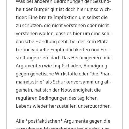
Was bei ande­ren Bedro­hun­gen der Gesund­
heit der Bür­ger gilt ist doch hier umso wich­
ti­ger: Eine brei­te Impf­ak­ti­on um selbst die
zu schüt­zen, die nicht ver­ste­hen oder nicht
ver­ste­hen wol­len, dass es hier um eine soli­
da­ri­sche Hand­lung geht, bei der kein Platz
für indi­vi­du­el­le Emp­find­lich­kei­ten und Ein­
stel­lun­gen sein darf. Das Her­um­ge­eie­re mit
Argu­men­ten wie Impf­schä­den, Abnei­gung
gegen gene­ti­sche Wirk­stof­fe oder "die Phar­
ma­in­du­strie" als Schur­ken­ver­samm­lung all­
ge­mein, hat sich der Not­wen­dig­keit die
regu­lä­ren Bedin­gun­gen des täg­li­chen
Lebens wie­der her­zu­stel­len unterzuordnen.
Alle *post­fak­ti­schen* Argu­men­te gegen die
ver­ord­ne­ten Mass­nah­men sind als das was