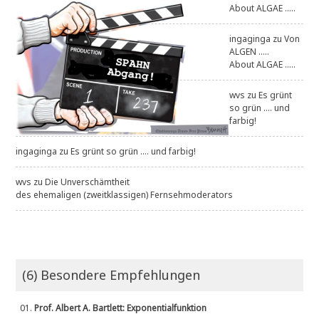
About ALGAE .....
ingaginga
zu
Von
ALGEN .....
About ALGAE .....
wvs
zu
Es grünt
so grün .... und
farbig!
ingaginga
zu
Es grünt so grün .... und farbig!
wvs
zu
Die Unverschämtheit
des ehemaligen (zweitklassigen) Fernsehmoderators
(6) Besondere Empfehlungen
01.
Prof. Albert A. Bartlett: Exponentialfunktion