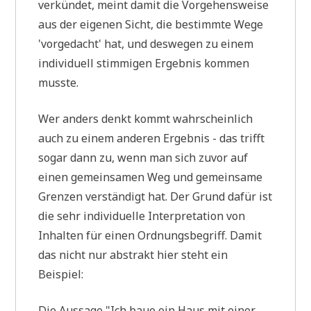
ver­kün­det, meint damit die Vor­ge­hens­wei­se
aus der eige­nen Sicht, die bestimm­te Wege
'vor­ge­dacht' hat, und des­we­gen zu einem
indi­vi­du­ell stim­mi­gen Ergeb­nis kom­men
musste.
Wer anders denkt kommt wahr­schein­lich
auch zu einem ande­ren Ergeb­nis - das trifft
sogar dann zu, wenn man sich zuvor auf
einen gemein­sa­men Weg und gemein­sa­me
Gren­zen ver­stän­digt hat. Der Grund dafür ist
die sehr indi­vi­du­el­le Inter­pre­ta­ti­on von
Inhal­ten für einen Ord­nungs­be­griff. Damit
das nicht nur abstrakt hier steht ein
Beispiel:
Die Aus­sa­ge "Ich baue ein Haus mit einer