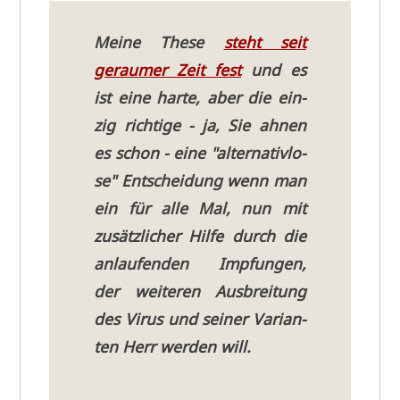
Mei­ne The­se
steht seit
gerau­mer Zeit fest
und es
ist eine har­te, aber die ein­
zig rich­ti­ge - ja, Sie ahnen
es schon - eine "alter­na­tiv­lo­
se" Ent­schei­dung wenn man
ein für alle Mal, nun mit
zusätz­li­cher Hil­fe durch die
anlau­fen­den Imp­fun­gen,
der wei­te­ren Aus­brei­tung
des Virus und sei­ner Vari­an­
ten Herr wer­den will.