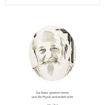
die
normative
Kraft
des
*Postfaktischen*
Die Natur gewinnt immer
und die Physik verhandelt nicht.