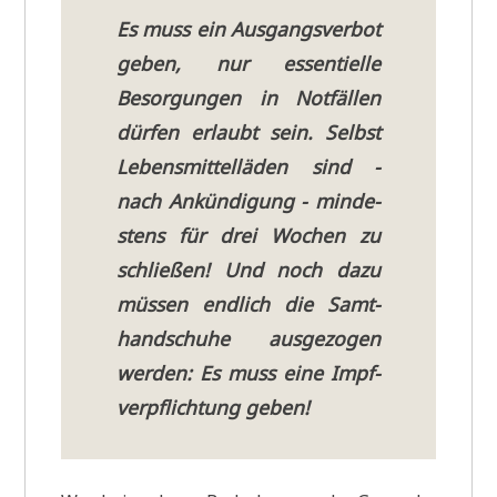
Es muss ein Aus­gangs­ver­bot
geben, nur essen­ti­el­le
Besor­gun­gen in Not­fäl­len
dür­fen erlaubt sein. Selbst
Lebens­mit­tel­lä­den sind -
nach Ankün­di­gung - min­de­
stens für drei Wochen zu
schlie­ßen! Und noch dazu
müs­sen end­lich die Samt­
hand­schu­he aus­ge­zo­gen
wer­den: Es muss eine Impf­
ver­pflich­tung geben!