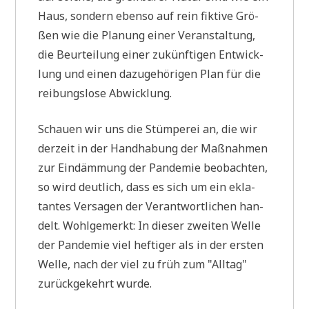
Haus, son­dern eben­so auf rein fik­ti­ve Grö­
ßen wie die Pla­nung einer Ver­an­stal­tung,
die Beur­tei­lung einer zukünf­ti­gen Ent­wick­
lung und einen dazu­ge­hö­ri­gen Plan für die
rei­bungs­lo­se Abwicklung.
Schau­en wir uns die Stüm­pe­rei an, die wir
der­zeit in der Hand­ha­bung der Maß­nah­men
zur Ein­däm­mung der Pan­de­mie beob­ach­ten,
so wird deut­lich, dass es sich um ein ekla­
tan­tes Ver­sa­gen der Ver­ant­wort­li­chen han­
delt. Wohl­ge­merkt: In die­ser zwei­ten Wel­le
der Pan­de­mie viel hef­ti­ger als in der ersten
Wel­le, nach der viel zu früh zum "All­tag"
zurück­ge­kehrt wurde.