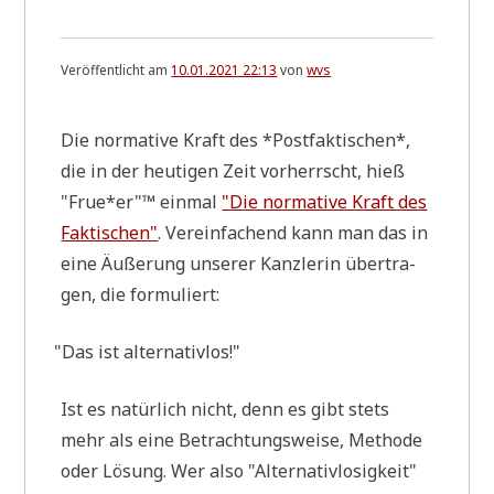
Veröffentlicht am
10.01.2021 22:13
von
wvs
Die nor­ma­ti­ve Kraft des *Post­fak­ti­schen*,
die in der heu­ti­gen Zeit vor­herrscht, hieß
"Frue*er"™ ein­mal
"Die nor­ma­ti­ve Kraft des
Fak­ti­schen"
. Ver­ein­fa­chend kann man das in
eine Äuße­rung unse­rer Kanz­le­rin über­tra­
gen, die formuliert:
"
Das ist alternativlos!"
Ist es natür­lich nicht, denn es gibt stets
mehr als eine Betrach­tungs­wei­se, Metho­de
oder Lösung. Wer also "Alter­na­tiv­lo­sig­keit"