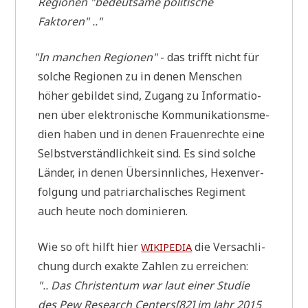
Regio­nen "bedeut­sa­me poli­ti­sche
Faktoren" .."
"
In man­chen Regio­nen"
- das trifft nicht für
sol­che Regio­nen zu in denen Men­schen
höher gebil­det sind, Zugang zu Infor­ma­tio­
nen über elek­tro­ni­sche Kom­mu­ni­ka­ti­ons­me­
di­en haben und in denen Frau­en­rech­te eine
Selbst­ver­ständ­lich­keit sind. Es sind sol­che
Län­der, in denen Über­sinn­li­ches, Hexen­ver­
fol­gung und patri­ar­cha­li­sches Regi­ment
auch heu­te noch dominieren.
Wie so oft hilft hier
die Ver­sach­li­
WIKIPEDIA
chung durch exak­te Zah­len zu erreichen:
".. Das Chri­sten­tum war laut einer Stu­die
des Pew Rese­arch Centers[82] im Jahr 2015