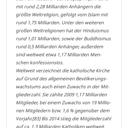
mit rund 2,28 Mil­li­ar­den Anhän­gern die
größ­te Welt­re­li­gi­on, gefolgt vom Islam mit
rund 1,75 Mil­li­ar­den. Unter den wei­te­ren
gro­ßen Welt­re­li­gio­nen hat der Hin­du­is­mus
rund 1,01 Mil­li­ar­den, sowie der Bud­dhis­mus
rund 0,5 Mil­li­ar­den Anhän­ger, außer­dem
sind welt­weit etwa 1,17 Mil­li­ar­den Men­
schen konfessionslos.
Welt­weit ver­zeich­net die katho­li­sche Kir­che
auf Grund des all­ge­mei­nen Bevöl­ke­rungs­
wachs­tums auch einen Zuwachs in der Mit­
glie­der­zahl. Sie zähl­te 2009 1,17 Mil­li­ar­den
Mit­glie­der, bei einem Zuwachs von 19 Mil­lio­
nen Mit­glie­dern bzw. 1,6 % gegen­über dem
Vorjahr.[83] Bis 2014 stieg die Mit­glie­der­zahl
auf ca. 1,3 Mil­li­ar­den Katho­li­ken weltweit.