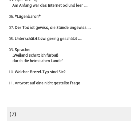
Am Anfang war das Internet öd und leer ....
06.
*Lügenbaron*
07.
Der Tod ist gewiss, die Stunde ungewiss ....
08.
Unterschätzt bzw. gering geschätzt ....
09.
Sprache:
„Weiland schritt ich fürbaß
durch die heimischen Lande“
10.
Welcher Brezel-Typ sind Sie?
11.
Antwort auf eine nicht gestellte Frage
(7)