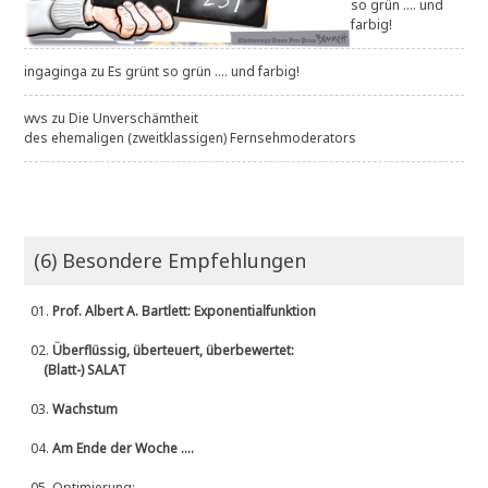
so grün .... und
farbig!
ingaginga
zu
Es grünt so grün .... und farbig!
wvs
zu
Die Unverschämtheit
des ehemaligen (zweitklassigen) Fernsehmoderators
(6) Besondere Empfehlungen
01.
Prof. Albert A. Bartlett: Exponentialfunktion
02.
Überflüssig, überteuert, überbewertet:
(Blatt-) SALAT
03.
Wachstum
04.
Am Ende der Woche ....
05.
Optimierung: