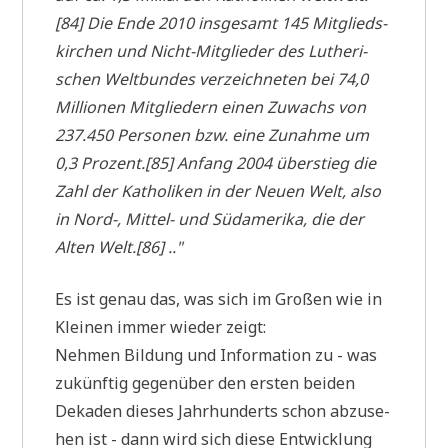
[84] Die Ende 2010 ins­ge­samt 145 Mit­glieds­
kir­chen und Nicht-Mit­glie­der des Luthe­ri­
schen Welt­bun­des ver­zeich­ne­ten bei 74,0
Mil­lio­nen Mit­glie­dern einen Zuwachs von
237.450 Per­so­nen bzw. eine Zunah­me um
0,3 Prozent.[85] Anfang 2004 über­stieg die
Zahl der Katho­li­ken in der Neu­en Welt, also
in Nord-, Mit­tel- und Süd­ame­ri­ka, die der
Alten Welt.[86] .."
Es ist genau das, was sich im Gro­ßen wie in
Klei­nen immer wie­der zeigt:
Neh­men Bil­dung und Infor­ma­ti­on zu - was
zukünf­tig gegen­über den ersten bei­den
Deka­den die­ses Jahr­hun­derts schon abzu­se­
hen ist - dann wird sich die­se Ent­wick­lung