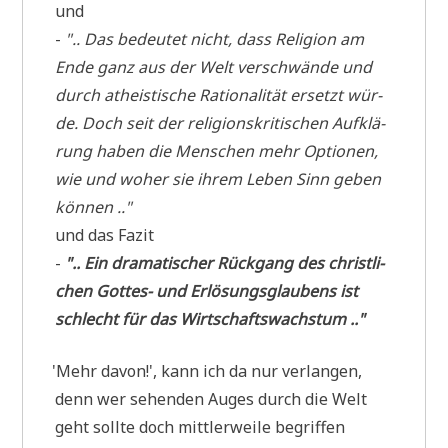
und
-
".. Das bedeu­tet nicht, dass Reli­gi­on am
Ende ganz aus der Welt ver­schwän­de und
durch athe­isti­sche Ratio­na­li­tät ersetzt wür­
de. Doch seit der reli­gi­ons­kri­ti­schen Auf­klä­
rung haben die Men­schen mehr Optio­nen,
wie und woher sie ihrem Leben Sinn geben
können .."
und das Fazit
-
".. Ein dra­ma­ti­scher Rück­gang des christ­li­
chen Got­tes- und Erlö­sungs­glau­bens ist
schlecht für das Wirtschaftswachstum .."
'
Mehr davon!', kann ich da nur ver­lan­gen,
denn wer sehen­den Auges durch die Welt
geht soll­te doch mitt­ler­wei­le begrif­fen