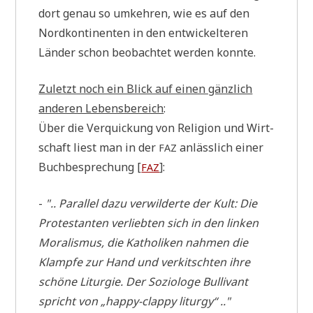
dort genau so umkeh­ren, wie es auf den
Nord­kon­ti­nen­ten in den ent­wickel­te­ren
Län­der schon beob­ach­tet wer­den konnte.
Zuletzt noch ein Blick auf einen gänz­lich
ande­ren Lebens­be­reich
:
Über die Ver­quickung von Reli­gi­on und Wirt­
schaft liest man in der
anläss­lich einer
FAZ
Buch­be­spre­chung [
]:
FAZ
-
".. Par­al­lel dazu ver­wil­der­te der Kult: Die
Pro­te­stan­ten ver­lieb­ten sich in den lin­ken
Mora­lis­mus, die Katho­li­ken nah­men die
Klamp­fe zur Hand und ver­kitsch­ten ihre
schö­ne Lit­ur­gie. Der Sozio­lo­ge Bul­li­vant
spricht von „hap­py-clap­py liturgy“ .."