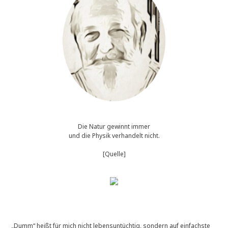
e
t
w
a
s
a
n
d
e
r
e
“
W
o
Die Natur gewinnt immer
r
und die Physik verhandelt nicht.
t
z
[Quelle]
u
m
S
o
n
n
t
„Dumm“ heißt für mich nicht lebensuntüchtig, sondern auf einfachste
a