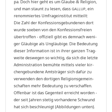
pa. Doch hier geht es um Glau­be
Reli­gi­on,
&
und man staunt zu lesen, dass
, ein
GALLUP
renom­mier­tes Umfra­ge­insti­tut mitteilt:
Die Zahl der Kon­fes­si­ons­ge­bun­de­nen dort
wur­de soeben von den Kon­fes­si­ons­frei­en
über­trof­fen - offi­zi­ell gibt es dem­nach weni­
ger Gläu­bi­ge als Ungläu­bi­ge. Die Bedeu­tung
die­ser Infor­ma­ti­on ist in ihrer gan­zen Trag­
wei­te des­we­gen so wich­tig, da sich die letz­te
Admi­ni­stra­ti­on bemüh­te mit­tels vie­ler kir­
chen­ge­bun­de­ne Amts­trä­ger sich dafür zu
ver­wen­den den dor­ti­gen Reli­gi­ons­ge­mein­
schaf­ten mehr Bedeu­tung zu ver­schaf­fen.
Offen­bar ist das Gegen­teil erreicht wor­den -
der seit Jah­ren ste­tig vor­han­de­ne Schwund
hat sich beschleu­nigt (Abbil­dun­gen unten).