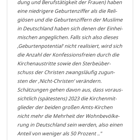
dung und Berufs­tä­tig­keit der Frau­en) haben
eine nied­ri­ge­re Gebur­ten­zif­fer als die Reli­
giö­sen und die Gebur­ten­zif­fern der Mus­li­me
in Deutsch­land haben sich denen der Ein­hei­
mi­schen ange­gli­chen. Falls sich also die­ses
‚Gebur­ten­po­ten­ti­al‘ nicht rea­li­siert, wird sich
die Anzahl der Kon­fes­si­ons­frei­en durch die
Kir­chen­aus­trit­te sowie den Ster­be­über­
schuss der Chri­sten zwangs­läu­fig zugun­
sten der ‚Nicht-Chri­sten‘ verändern.
Schät­zun­gen gehen davon aus, dass vor­aus­
sicht­lich (spä­te­stens) 2023 die Kir­chen­mit­
glie­der der bei­den gro­ßen Amts-Kir­chen
nicht mehr die Mehr­heit der Wohn­be­völ­ke­
rung in Deutsch­land sein wer­den, also einen
Anteil von weni­ger als 50 Prozent .."