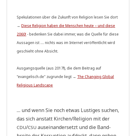
Spe­ku­la­tio­nen über die Zukunft von Reli­gi­on lesen Sie dort
→
Die­se Reli­gi­on haben die Men­schen heu­te – und die­se
2060!
- beden­ken Sie dabei immer, was die Quel­le für die­se
Aus­sa­gen ist .... nichts was im Inter­net ver­öf­fent­licht wird
geschieht ohne Absicht.
Aus­gangs­quel­le (aus 2017
!
), die dem Bei­trag auf
"evangelisch.de" zugrun­de liegt →
The Chan­ging Glo­bal
Reli­gious Landscape
.... und wenn Sie noch etwas Lusti­ges suchen,
das sich anstatt Kirchen/Religion mit der
/
aus­ein­an­der­setzt und die Band­
CDU
CSU
brei­te der Kor­rup­ti­on auf­deckt, dann gehen