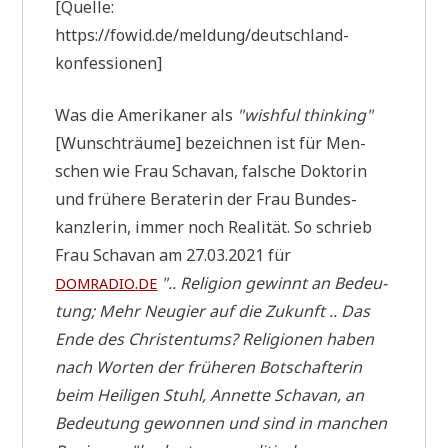
[Quel­le:
https://fowid.de/meldung/deutschland-
konfessionen]
Was die Ame­ri­ka­ner als
"wishful thin­king"
[Wunsch­träu­me] bezeich­nen ist für Men­
schen wie Frau Scha­van, fal­sche Dok­to­rin
und frü­he­re Bera­te­rin der Frau Bun­des­
kanz­le­rin, immer noch Rea­li­tät. So schrieb
Frau Scha­van am 27.03.2021 für
.
".. Reli­gi­on gewinnt an Bedeu­
DOMRADIO
DE
tung; Mehr Neu­gier auf die Zukunft .. Das
Ende des Chri­sten­tums? Reli­gio­nen haben
nach Wor­ten der frü­he­ren Bot­schaf­te­rin
beim Hei­li­gen Stuhl, Annet­te Scha­van, an
Bedeu­tung gewon­nen und sind in man­chen