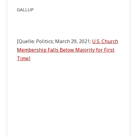
GALLUP
[Quel­le: Poli­tics; March 29, 2021;
U.S. Church
Mem­ber­ship Falls Below Majo­ri­ty for First
Time
]