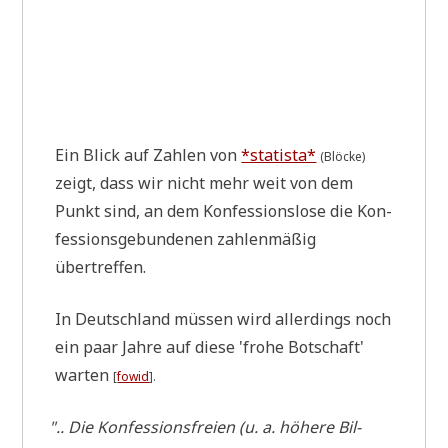
Ein Blick auf Zah­len von
*sta­ti­sta*
(Blöcke)
zeigt, dass wir nicht mehr weit von dem
Punkt sind, an dem Kon­fes­si­ons­lo­se die Kon­
fes­si­ons­ge­bun­de­nen zah­len­mä­ßig
übertreffen.
In Deutsch­land müs­sen wird aller­dings noch
ein paar Jah­re auf die­se 'fro­he Bot­schaft'
war­ten
[
fowid
].
"
.. Die Kon­fes­si­ons­frei­en (u. a. höhe­re Bil­