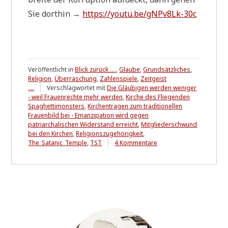
Sie dort­hin →
https://youtu.be/gNPv8Lk-30c
Veröffentlicht in
Blick zurück ....
,
Glaube
,
Grundsätzliches
,
Religion
,
Überraschung
,
Zahlenspiele
,
Zeitgeist
....
Verschlagwortet mit
Die Gläubigen werden weniger
- weil Frauenrechte mehr werden
,
Kirche des Fliegenden
Spaghettimonsters
,
Kirchentragen zum traditionellen
Frauenbild bei - Emanzipation wird gegen
patriarchalischen Widerstand erreicht
,
Mitgliederschwund
bei den Kirchen
,
Religionszugehörigkeit
,
zu
The_Satanic_Temple
,
TST
4 Kommentare
Haben
Sie
schon
den
Osterhasen
gesehen?
D
a
s