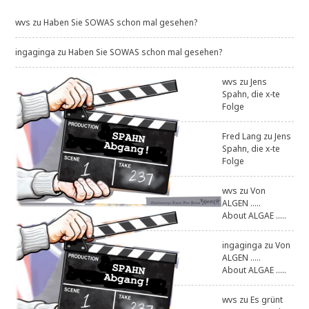
wvs
zu
Haben Sie SOWAS schon mal gesehen?
ingaginga
zu
Haben Sie SOWAS schon mal gesehen?
wvs
zu
Jens
Spahn, die x-te
Folge
Fred Lang
zu
Jens
Spahn, die x-te
Folge
wvs
zu
Von
ALGEN .....
About ALGAE .....
ingaginga
zu
Von
ALGEN .....
About ALGAE .....
wvs
zu
Es grünt