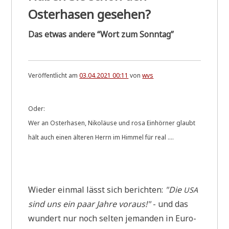
Osterhasen gesehen?
Das etwas andere “Wort zum Sonntag”
Veröffentlicht am
03.04.2021 00:11
von
wvs
Oder:
Wer an Oster­ha­sen, Niko­läu­se und rosa Ein­hör­ner glaubt
hält auch einen älte­ren Herrn im Him­mel für real ....
Wie­der ein­mal lässt sich berich­ten:
"Die
USA
sind uns ein paar Jah­re vor­aus!"
- und das
wun­dert nur noch sel­ten jeman­den in Euro­