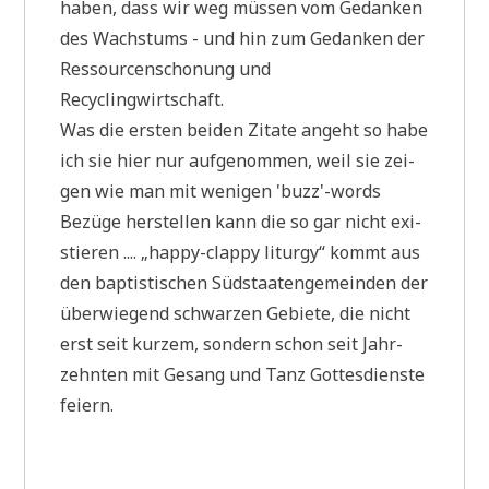
haben, dass wir weg müs­sen vom Gedan­ken
des Wachs­tums - und hin zum Gedan­ken der
Res­sour­cen­scho­nung und
Recyclingwirtschaft.
Was die ersten bei­den Zita­te angeht so habe
ich sie hier nur auf­ge­nom­men, weil sie zei­
gen wie man mit weni­gen 'buzz'-words
Bezü­ge her­stel­len kann die so gar nicht exi­
stie­ren .... „hap­py-clap­py lit­ur­gy“ kommt aus
den bap­ti­sti­schen Süd­staa­ten­ge­mein­den der
über­wie­gend schwar­zen Gebie­te, die nicht
erst seit kur­zem, son­dern schon seit Jahr­
zehn­ten mit Gesang und Tanz Got­tes­dien­ste
feiern.