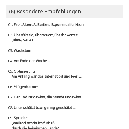
(6) Besondere Empfehlungen
01.
Prof. Albert A. Bartlett: Exponentialfunktion
02.
Überflüssig, überteuert, überbewertet:
(Blatt-) SALAT
03.
Wachstum
04.
Am Ende der Woche ....
05.
Optimierung:
Am Anfang war das Internet öd und leer ....
06.
*Lügenbaron*
07.
Der Tod ist gewiss, die Stunde ungewiss ....
08.
Unterschätzt bzw. gering geschätzt ....
09.
Sprache:
„Weiland schritt ich fürbaß
durch die heimischen Lande“