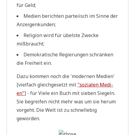
für Geld;
Medi­en berich­ten par­tei­isch im Sin­ne der
Anzeigenkunden;
Reli­gi­on wird für übel­ste Zwecke
mißbraucht;
Demo­kra­ti­sche Regie­run­gen schrän­ken
die Frei­heit ein.
Dazu kom­men noch die 'moder­nen Medi­en'
[viel­fach gleich­ge­setzt mit
"sozia­len Medi­
en"
] - für Vie­le ein Buch mit sie­ben Sie­geln.
Sie begrei­fen nicht mehr was um sie her­um
vor­geht. Die Welt ist zu schnellebig
geworden.