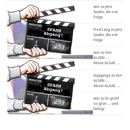
wvs
zu
Jens
Spahn, die x-te
Folge
Fred Lang
zu
Jens
Spahn, die x-te
Folge
wvs
zu
Von
ALGEN .....
About ALGAE .....
ingaginga
zu
Von
ALGEN .....
About ALGAE .....
wvs
zu
Es grünt
so grün .... und
farbig!