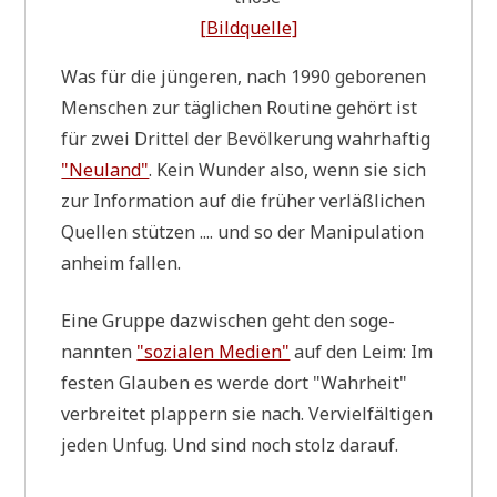
[Bild­quel­le]
Was für die jün­ge­ren, nach 1990 gebo­re­nen
Men­schen zur täg­li­chen Rou­ti­ne gehört ist
für zwei Drit­tel der Bevöl­ke­rung wahr­haf­tig
"Neu­land"
. Kein Wun­der also, wenn sie sich
zur Infor­ma­ti­on auf die frü­her ver­läß­li­chen
Quel­len stüt­zen .... und so der Mani­pu­la­ti­on
anheim fallen.
Eine Grup­pe dazwi­schen geht den soge­
nann­ten
"sozia­len Medi­en"
auf den Leim: Im
festen Glau­ben es wer­de dort "Wahr­heit"
ver­brei­tet plap­pern sie nach. Ver­viel­fäl­ti­gen
jeden Unfug. Und sind noch stolz darauf.