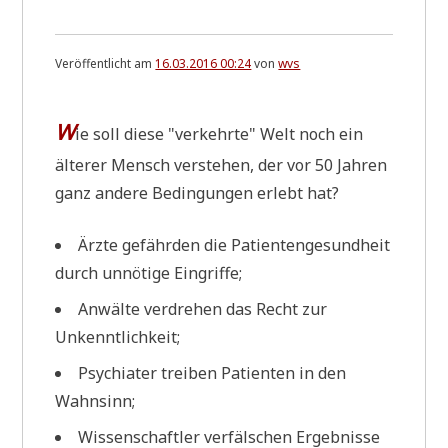
Veröffentlicht am
16.03.2016 00:24
von
wvs
W
ie soll die­se "ver­kehr­te" Welt noch ein
älte­rer Mensch ver­ste­hen, der vor 50 Jah­ren
ganz ande­re Bedin­gun­gen erlebt hat?
Ärz­te gefähr­den die Pati­en­ten­ge­sund­heit
durch unnö­ti­ge Eingriffe;
Anwäl­te ver­dre­hen das Recht zur
Unkenntlichkeit;
Psych­ia­ter trei­ben Pati­en­ten in den
Wahnsinn;
Wis­sen­schaft­ler ver­fäl­schen Ergeb­nis­se