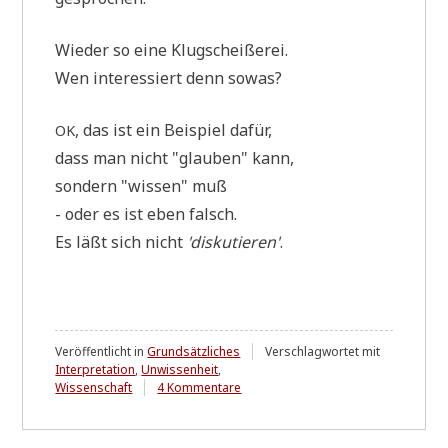
Wie­der so eine Klugscheißerei.
Wen inter­es­siert denn sowas?
, das ist ein Bei­spiel dafür,
OK
dass man nicht "glau­ben" kann,
son­dern "wis­sen" muß
- oder es ist eben falsch.
Es läßt sich nicht
'dis­ku­tie­ren'
.
Veröffentlicht in
Grundsätzliches
Verschlagwortet mit
Interpretation
,
Unwissenheit
,
zu
Wissenschaft
4 Kommentare
Fakten
vs.
Meinung