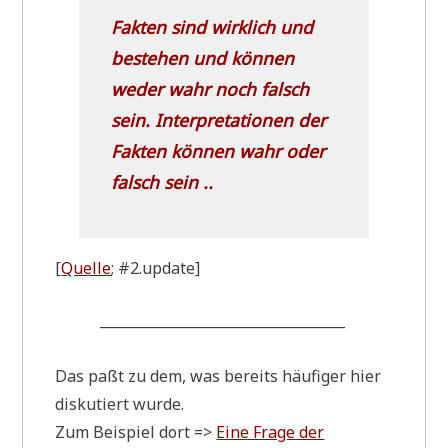
Fak­ten sind wirk­lich und
bestehen und kön­nen
weder wahr noch falsch
sein.
Inter­pre­ta­tio­nen
der
Fak­ten kön­nen wahr oder
falsch sein ..
[
Quel­le
; #2.update]
___________________________________
Das paßt zu dem, was bereits häu­fi­ger hier
dis­ku­tiert wurde.
Zum Bei­spiel dort =>
Eine Fra­ge der