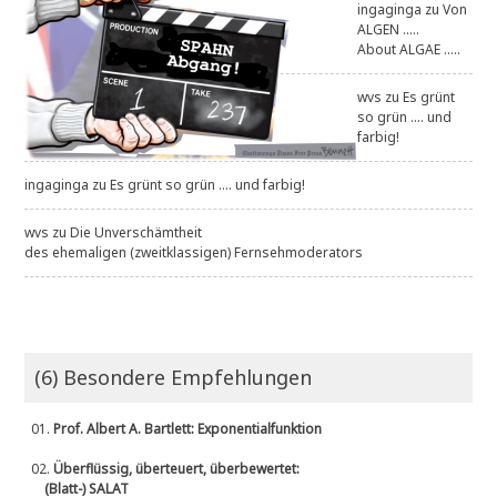
ingaginga
zu
Von
ALGEN .....
About ALGAE .....
wvs
zu
Es grünt
so grün .... und
farbig!
ingaginga
zu
Es grünt so grün .... und farbig!
wvs
zu
Die Unverschämtheit
des ehemaligen (zweitklassigen) Fernsehmoderators
(6) Besondere Empfehlungen
01.
Prof. Albert A. Bartlett: Exponentialfunktion
02.
Überflüssig, überteuert, überbewertet:
(Blatt-) SALAT