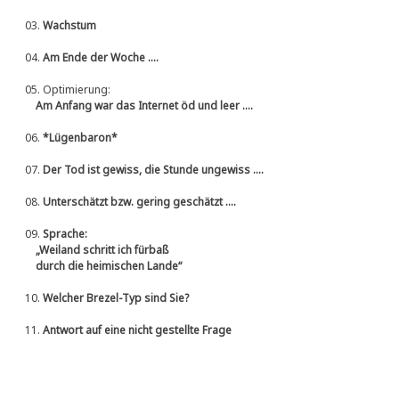
03.
Wachstum
04.
Am Ende der Woche ....
05.
Optimierung:
Am Anfang war das Internet öd und leer ....
06.
*Lügenbaron*
07.
Der Tod ist gewiss, die Stunde ungewiss ....
08.
Unterschätzt bzw. gering geschätzt ....
09.
Sprache:
„Weiland schritt ich fürbaß
durch die heimischen Lande“
10.
Welcher Brezel-Typ sind Sie?
11.
Antwort auf eine nicht gestellte Frage