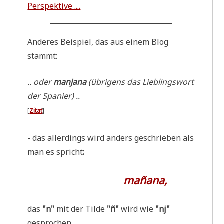
Perspektive ....
___________________________________
Ande­res Bei­spiel, das aus einem Blog
stammt:
.. oder
man­ja­na
(übri­gens das Lieb­lings­wort
der Spanier) ..
[
Zitat
]
- das aller­dings wird anders geschrie­ben als
man es spricht
:
ma
ñ
ana,
das
"n"
mit der Til­de
"ñ"
wird wie
"nj"
gesprochen.