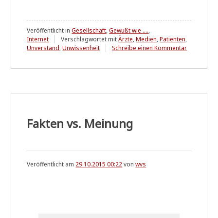
Veröffentlicht in
Gesellschaft
,
Gewußt wie ....
,
Internet
Verschlagwortet mit
Ärzte
,
Medien
,
Patienten
,
zu
Unverstand
,
Unwissenheit
Schreibe einen Kommentar
Abgehängt
Generation
&
verkehrte
Welt
....
Fakten vs. Meinung
Veröffentlicht am
29.10.2015 00:22
von
wvs
.