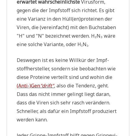
erwar­tet wahr­schein­lich­ste
Virus­form,
gegen die der Impf­stoff sich rich­tet. Es gibt
eine Vari­anz in den Hüll(en)proteinen der
Viren, die (ver­ein­facht) mit den Buch­sta­ben
"H" und "N" bezeich­net wer­den. H₂N₃ wäre
eine sol­che Vari­an­te, oder H₁N₁.
Des­we­gen ist es kei­ne Will­kür der Impf­
stoff­her­stel­ler, son­dern sie beob­ach­ten wie
die­se Pro­te­ine ver­teilt sind und wohin die
(Anti-)Gen
"drift"
, also die Ten­denz, geht.
Dass das nicht immer gelingt liegt dar­an,
dass die Viren sich sehr rasch ver­än­dern.
Schnel­ler, als dafür ein Impf­stoff pro­du­ziert
wer­den kann.
Jeder Grip­pe-Impf­stoff hilft gegen Grip­pe­vi­