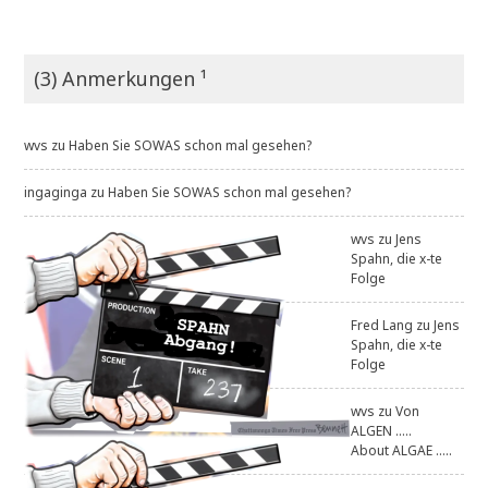
(3) Anmerkungen ¹
wvs
zu
Haben Sie SOWAS schon mal gesehen?
ingaginga
zu
Haben Sie SOWAS schon mal gesehen?
wvs
zu
Jens
Spahn, die x-te
Folge
Fred Lang
zu
Jens
Spahn, die x-te
Folge
wvs
zu
Von
ALGEN .....
About ALGAE .....