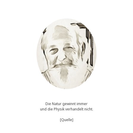
Neues
von
der
"Simpeldenkfront"
Die Natur gewinnt immer
und die Physik verhandelt nicht.
[Quelle]