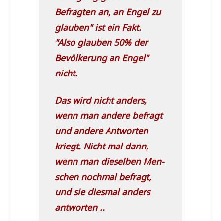
Befrag­ten an, an Engel zu
glau­ben"
ist ein Fakt.
"Also glau­ben 50% der
Bevöl­ke­rung an Engel"
nicht.
Das wird nicht anders,
wenn man ande­re befragt
und ande­re Ant­wor­ten
kriegt. Nicht mal dann,
wenn man die­sel­ben Men­
schen noch­mal befragt,
und sie dies­mal anders
antworten ..