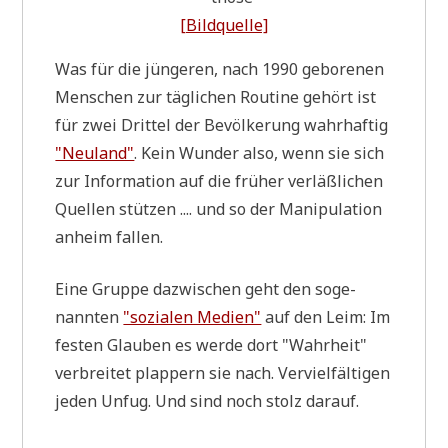
[Bild­quel­le]
Was für die jün­ge­ren, nach 1990 gebo­re­nen
Men­schen zur täg­li­chen Rou­ti­ne gehört ist
für zwei Drit­tel der Bevöl­ke­rung wahr­haf­tig
"Neu­land"
. Kein Wun­der also, wenn sie sich
zur Infor­ma­ti­on auf die frü­her ver­läß­li­chen
Quel­len stüt­zen .... und so der Mani­pu­la­ti­on
anheim fallen.
Eine Grup­pe dazwi­schen geht den soge­
nann­ten
"sozia­len Medi­en"
auf den Leim: Im
festen Glau­ben es wer­de dort "Wahr­heit"
ver­brei­tet plap­pern sie nach. Ver­viel­fäl­ti­gen
jeden Unfug. Und sind noch stolz darauf.