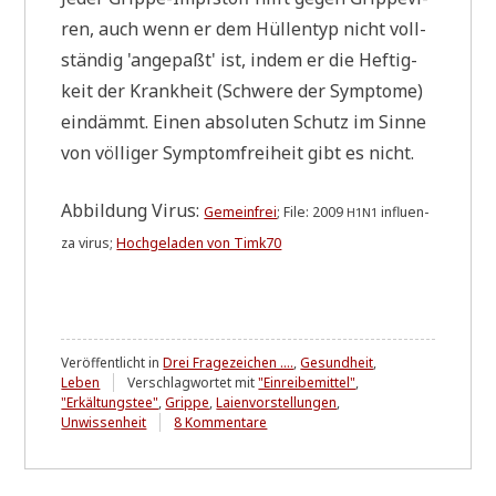
ren, auch wenn er dem Hüllen­typ nicht voll­
stän­dig 'ange­paßt' ist, indem er die Hef­tig­
keit der Krank­heit (Schwe­re der Sym­pto­me)
ein­dämmt. Einen abso­lu­ten Schutz im Sin­ne
von völ­li­ger Sym­ptom­frei­heit gibt es nicht.
Abbil­dung Virus:
Gemein­frei
;
File:
2009
influ­en­
H1N1
za virus
;
Hoch­ge­la­den von Timk70
Veröffentlicht in
Drei Fragezeichen ....
,
Gesundheit
,
Leben
Verschlagwortet mit
"Einreibemittel"
,
"Erkältungstee"
,
Grippe
,
Laienvorstellungen
,
zu
Unwissenheit
8 Kommentare
"Ordentliche
Medis"
-