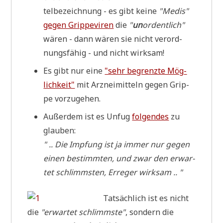
tel­be­zeich­nung - es gibt kei­ne
"Medis"
gegen Grip­pe­vi­ren
die
"
un
ordent­lich"
wären - dann wären sie nicht ver­ord­
nungs­fä­hig - und nicht wirksam!
Es gibt nur eine
"sehr begrenz­te Mög­
lich­keit"
mit Arz­nei­mit­teln gegen Grip­
pe vorzugehen.
Außer­dem ist es Unfug
fol­gen­des
zu
glauben:
" .. Die Imp­fung ist ja immer nur gegen
einen bestimm­ten, und zwar den erwar­
tet schlimm­sten, Erre­ger wirksam .. "
Tat­säch­lich ist es nicht
die
"erwar­tet schlimm­ste"
, son­dern die