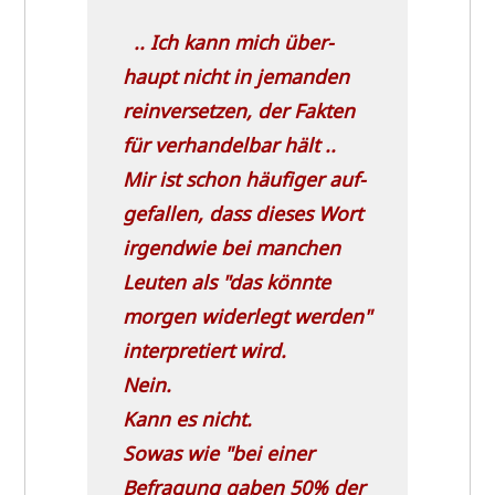
.. Ich kann mich über­
haupt nicht in jeman­den
rein­ver­set­zen, der Fak­ten
für ver­han­del­bar hält ..
Mir ist schon häu­fi­ger auf­
ge­fal­len, dass die­ses Wort
irgend­wie bei man­chen
Leu­ten als
"das könn­te
mor­gen wider­legt wer­den"
inter­pre­tiert wird.
Nein.
Kann es nicht.
Sowas wie
"bei einer
Befra­gung gaben 50% der