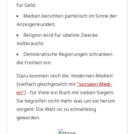
für Geld;
Medi­en berich­ten par­tei­isch im Sin­ne der
Anzeigenkunden;
Reli­gi­on wird für übel­ste Zwecke
mißbraucht;
Demo­kra­ti­sche Regie­run­gen schrän­ken
die Frei­heit ein.
Dazu kom­men noch die 'moder­nen Medi­en'
[viel­fach gleich­ge­setzt mit
"sozia­len Medi­
en"
] - für Vie­le ein Buch mit sie­ben Sie­geln.
Sie begrei­fen nicht mehr was um sie her­um
vor­geht. Die Welt ist zu schnellebig
geworden.