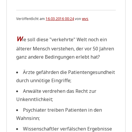
Veröffentlicht am
16.03.2016 00:24
von
wvs
W
ie soll die­se "ver­kehr­te" Welt noch ein
älte­rer Mensch ver­ste­hen, der vor 50 Jah­ren
ganz ande­re Bedin­gun­gen erlebt hat?
Ärz­te gefähr­den die Pati­en­ten­ge­sund­heit
durch unnö­ti­ge Eingriffe;
Anwäl­te ver­dre­hen das Recht zur
Unkenntlichkeit;
Psych­ia­ter trei­ben Pati­en­ten in den
Wahnsinn;
Wis­sen­schaft­ler ver­fäl­schen Ergeb­nis­se