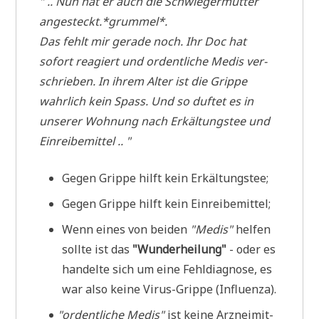
" .. Nun hat er auch die Schwie­ger­mut­ter
angesteckt.*grummel*.
Das fehlt mir gera­de noch. Ihr Doc hat
sofort reagiert und ordent­li­che Medis ver­
schrie­ben. In ihrem Alter ist die Grip­pe
wahr­lich kein Spass. Und so duf­tet es in
unse­rer Woh­nung nach Erkäl­tungs­tee und
Einreibemittel .. "
Gegen Grip­pe hilft kein Erkältungstee;
Gegen Grip­pe hilft kein Einreibemittel;
Wenn eines von bei­den
"Medis"
hel­fen
soll­te ist das
"Wun­der­hei­lung"
- oder es
han­del­te sich um eine Fehl­dia­gno­se, es
war also kei­ne Virus-Grip­pe (Influ­en­za).
"
ordent­li­che Medis"
ist kei­ne Arz­nei­mit­