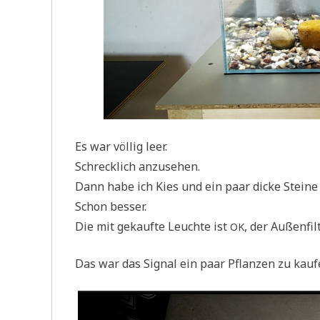
Es war völ­lig leer.
Schreck­lich anzusehen.
Dann habe ich Kies und ein paar dicke Stei­ne 
Schon bes­ser.
Die mit gekauf­te Leuch­te ist
, der Außen­fil
OK
Das war das Signal ein paar Pflan­zen zu kau­fen