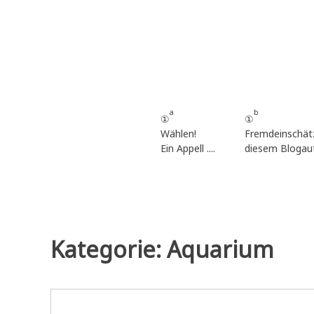
Zum
Inhalt
springen
a
b
①
①
Wählen!
Fremdeinschät
Ein Appell ....
diesem Blogau
Kategorie:
Aquarium