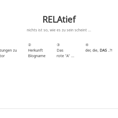
RELAtief
nichts ist so, wie es zu sein scheint ....
②
③
④
zungen zu
Herkunft
Das
der, die,
DAS
..?!
tor
Blogname
rote "A" ....
.