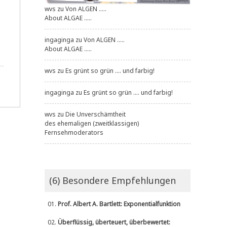
wvs
zu
Von ALGEN .....
About ALGAE .....
ingaginga
zu
Von ALGEN .....
About ALGAE .....
wvs
zu
Es grünt so grün .... und farbig!
ingaginga
zu
Es grünt so grün .... und farbig!
wvs
zu
Die Unverschämtheit
des ehemaligen (zweitklassigen)
Fernsehmoderators
(6) Besondere Empfehlungen
01.
Prof. Albert A. Bartlett: Exponentialfunktion
02.
Überflüssig, überteuert, überbewertet: