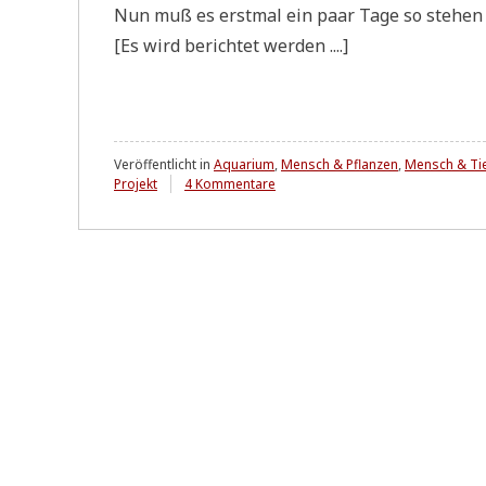
Nun muß es erst­mal ein paar Tage so ste­hen be
[Es wird berich­tet werden ....]
Veröffentlicht in
Aquarium
,
Mensch & Pflanzen
,
Mensch & Tie
zu
Projekt
4 Kommentare
Neuerwerb