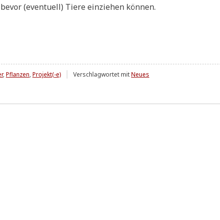
vor (even­tu­ell) Tie­re ein­zie­hen können.
r
,
Pflanzen
,
Projekt(-e)
Verschlagwortet mit
Neues