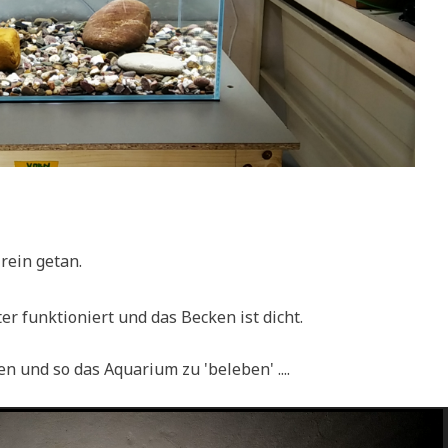
rein getan.
­ter funk­tio­niert und das Becken ist dicht.
 und so das Aqua­ri­um zu 'bele­ben' ....