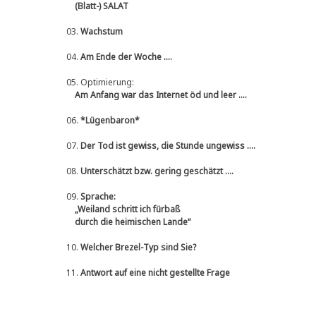
(Blatt-) SALAT
03.
Wachstum
04.
Am Ende der Woche ....
05.
Optimierung:
Am Anfang war das Internet öd und leer ....
06.
*Lügenbaron*
07.
Der Tod ist gewiss, die Stunde ungewiss ....
08.
Unterschätzt bzw. gering geschätzt ....
09.
Sprache:
„Weiland schritt ich fürbaß
durch die heimischen Lande“
10.
Welcher Brezel-Typ sind Sie?
11.
Antwort auf eine nicht gestellte Frage