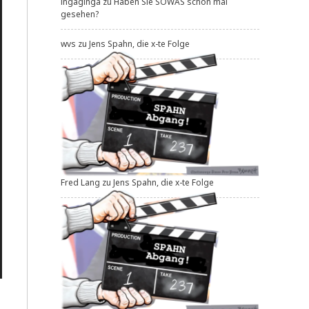
ingaginga
zu
Haben Sie SOWAS schon mal
gesehen?
wvs
zu
Jens Spahn, die x-te Folge
Fred Lang
zu
Jens Spahn, die x-te Folge