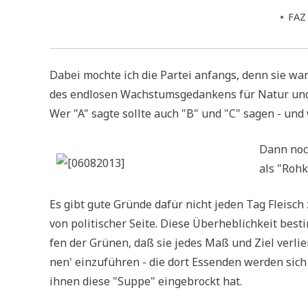
⋆
FAZ
Dabei moch­te ich die Par­tei anfangs, denn sie ware
des end­lo­sen Wachs­tums­ge­dan­kens für Natur un
Wer "A" sag­te soll­te auch "B" und "C" sagen - und w
Dann noch
als "Roh­k
Es gibt gute Grün­de dafür nicht jeden Tag Fleisch
von poli­ti­scher Sei­te. Die­se Über­heb­lich­keit be
fen der Grü­nen, daß sie jedes Maß und Ziel ver­lie­r
nen' ein­zu­füh­ren - die dort Essen­den wer­den sic
ihnen die­se "Sup­pe" ein­ge­brockt hat.