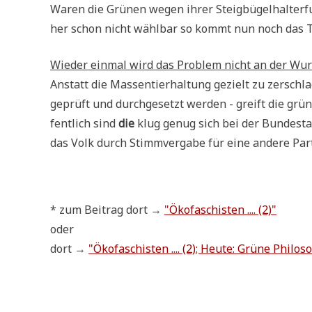
Waren die Grü­nen wegen ihrer Steig­bü­gel­hal­ter­f
her schon nicht wähl­bar so kommt nun noch das Tüp
Wie­der ein­mal wird das Pro­blem nicht an der Wur
Anstatt die Mas­sen­tier­hal­tung gezielt zu zer­schla­
geprüft und durch­ge­setzt wer­den - greift die grü­n
fent­lich sind
die
klug genug sich bei der Bun­des­tag
das Volk durch Stimm­ver­ga­be für eine ande­re Par
* zum Bei­trag dort →
"Öko­fa­schi­sten .... (2)"
oder
dort →
"Öko­fa­schi­sten .... (2); Heu­te: Grü­ne Phi­