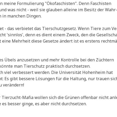
 mei­ne For­mu­lie­rung "Öko­fa­schi­sten". Denn Faschi­sten
und was nicht - weil sie glau­ben allei­ne im Besitz der Wahr
en in man­chen Dingen.
­tet - das ver­bie­tet das Tier­schutz­ge­setz. Wenn Tie­re zum Ve
cht 'sinn­los', denn es dient einem Zweck, den die Gesell­scha
t eine Mehr­heit die­se Geset­ze ändert ist es erstens recht­mä
Übels anzu­set­zen und mehr Kon­trol­le bei den Züch­tern
 könn­te man Tier­schutz prak­tisch durchsetzen.
 viel ver­bes­sert wer­den. Die Uni­ver­si­tät Hohen­heim hat
ht: Es gibt bes­se­re Lösun­gen für die Hal­tung, nur trau­en sic
zu verändern!
 Tier­zucht-Mafia wol­len sich die Grü­nen offen­bar nicht anl
e es bes­ser gin­ge, es aber nicht durchsetzen.