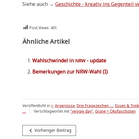
Sie­he auch →
Geschich­te - krea­tiv ins Gegen­teil 
Post Views:
401
Ähnliche Artikel
Wahl­schwin­del in
- update
NRW
Bemer­kun­gen zur NRW-Wahl (I)
Veröffentlicht in
>
,
Ärgernisse
,
Drei Fragezeichen ....
,
Essen & Trin
....
Verschlagwortet mit
"veggie day"
,
Grüne = Ökofaschisten
Beitragsnavigation
navigate_before
Vorheriger Beitrag