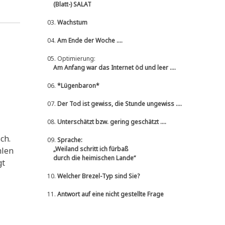
(Blatt-) SALAT
03.
Wachstum
04.
Am Ende der Woche ....
05.
Optimierung:
Am Anfang war das Internet öd und leer ....
06.
*Lügenbaron*
07.
Der Tod ist gewiss, die Stunde ungewiss ....
08.
Unterschätzt bzw. gering geschätzt ....
ch.
09.
Sprache:
„Weiland schritt ich fürbaß
­len
durch die heimischen Lande“
gt
10.
Welcher Brezel-Typ sind Sie?
11.
Antwort auf eine nicht gestellte Frage