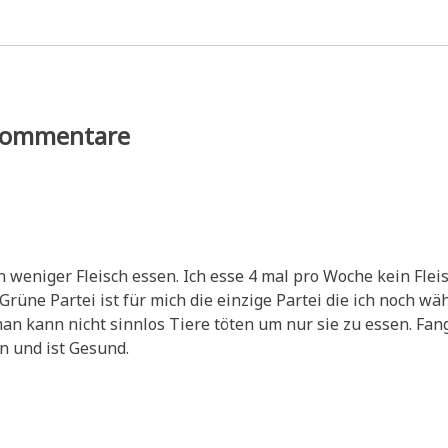
ommentare
n weni­ger Fleisch essen. Ich esse 4 mal pro Woche kein Fleis
­ne Par­tei ist für mich die ein­zi­ge Par­tei die ich noch wäh
an kann nicht sinn­los Tie­re töten um nur sie zu essen. Fan
en und ist Gesund.