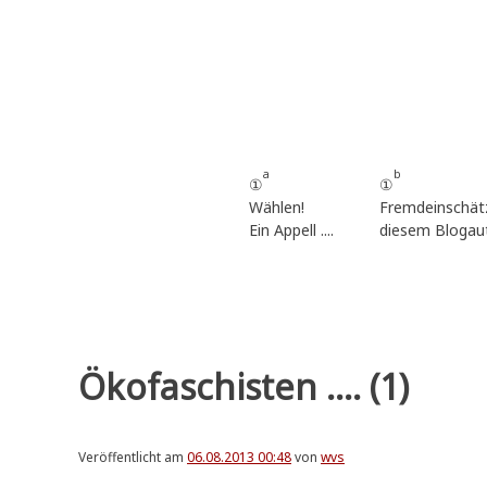
Zum
Inhalt
springen
a
b
①
①
Wählen!
Fremdeinschät
Ein Appell ....
diesem Blogau
Ökofaschisten .... (1)
Veröffentlicht am
06.08.2013 00:48
von
wvs