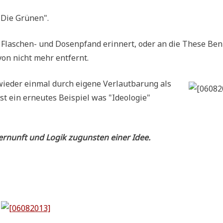
i "Die Grünen".
 Fla­schen- und Dosen­pfand erin­nert, oder an die The­se Ben
von nicht mehr entfernt.
ie­der ein­mal durch eige­ne Ver­laut­ba­rung als
ist ein erneu­tes Bei­spiel was "Ideo­lo­gie"
 Ver­nunft und Logik zugun­sten einer Idee.