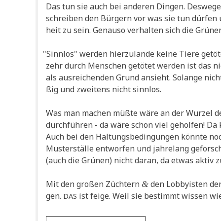
Das tun sie auch bei ande­ren Din­gen. Des­we­gen
schrei­ben den Bür­gern vor was sie tun dür­fen 
heit zu sein. Genau­so ver­hal­ten sich die Grü­n
"
Sinn­los" wer­den hier­zu­lan­de kei­ne Tie­re getö
zehr durch Men­schen getö­tet wer­den ist das ni
als aus­rei­chen­den Grund ansieht. Solan­ge nich
ßig und zwei­tens nicht sinnlos.
Was man machen müß­te wäre an der Wur­zel des 
durch­füh­ren - da wäre schon viel gehol­fen! Da
Auch bei den Hal­tungs­be­din­gun­gen könn­te noch
Muster­stäl­le ent­wor­fen und jah­re­lang geforsc
(auch die Grü­nen) nicht dar­an, da etwas aktiv 
Mit den gro­ßen Züch­tern
den Lob­by­isten der
&
gen.
ist fei­ge. Weil sie bestimmt wis­sen wi
DAS