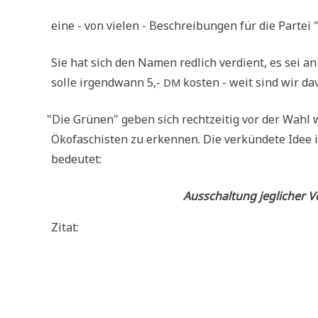
eine - von vie­len - Beschrei­bun­gen für die Par­te
Sie hat sich den Namen red­lich ver­dient, es sei an
sol­le irgend­wann 5,-
kosten - weit sind wir da
DM
"
Die Grü­nen" geben sich recht­zei­tig vor der Wahl w
Öko­fa­schi­sten zu erken­nen. Die ver­kün­de­te Idee 
bedeutet:
Aus­schal­tung jeg­li­cher
Zitat: