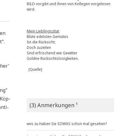
BILD vorgibt und ihnen von Kollegen vorgelesen
wird.
Mein Lieblingszitat
ren
Blüte edelsten Gemütes
t".
Ist die Rücksicht;
Doch zuzeiten
Sind erfrischend wie Gewitter
Goldne Rücksichtslosigkeiten.
cher'
[Quelle]
ung"
 Köp­
(3) Anmerkungen ¹
n­ti­
wvs
zu
Haben Sie SOWAS schon mal gesehen?