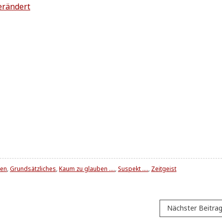
verändert
ken
,
Grundsätzliches
,
Kaum zu glauben ....
,
Suspekt ....
,
Zeitgeist
Nächster Beitra