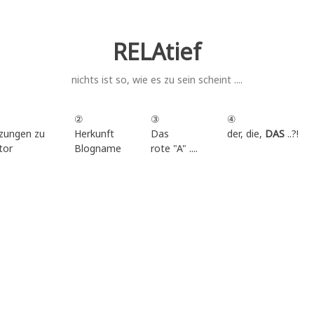
RELAtief
nichts ist so, wie es zu sein scheint ....
②
③
④
zungen zu
Herkunft
Das
der, die,
DAS
..?!
tor
Blogname
rote "A" ....
.