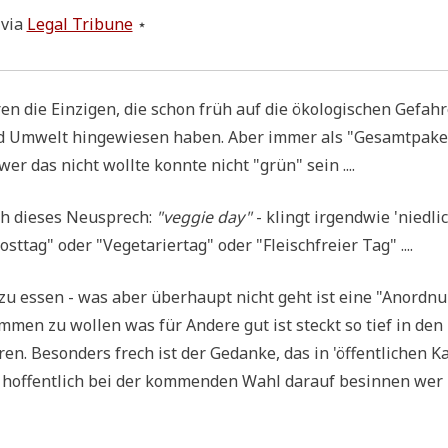
via
Legal Tri­bu­ne
⋆
n die Ein­zi­gen, die schon früh auf die öko­lo­gi­schen Gefah­
d Umwelt hin­ge­wie­sen haben. Aber immer als "Gesamt­pa­ke
er das nicht woll­te konn­te nicht "grün" sein ....
 die­ses Neu­sprech:
"veggie day"
- klingt irgend­wie 'nied­li­
ost­tag" oder "Vege­ta­rier­tag" oder "Fleisch­frei­er Tag" ....
 zu essen - was aber über­haupt nicht geht ist eine "Anord­n
stim­men zu wol­len was für Ande­re gut ist steckt so tief in den
en. Beson­ders frech ist der Gedan­ke, das in 'öffent­li­chen Ka
h hof­fent­lich bei der kom­men­den Wahl dar­auf besin­nen wer