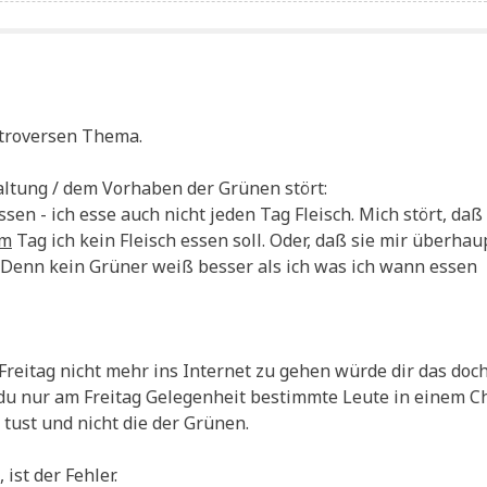
­tro­ver­sen Thema.
­tung / dem Vor­ha­ben der Grü­nen stört:
essen - ich esse auch nicht jeden Tag Fleisch. Mich stört, daß
em
Tag ich kein Fleisch essen soll. Oder, daß sie mir über­hau
t. Denn kein Grü­ner weiß bes­ser als ich was ich wann essen
rei­tag nicht mehr ins Inter­net zu gehen wür­de dir das doc
 du nur am Frei­tag Gele­gen­heit bestimm­te Leu­te in einem C
tust und nicht die der Grünen.
ist der Fehler.