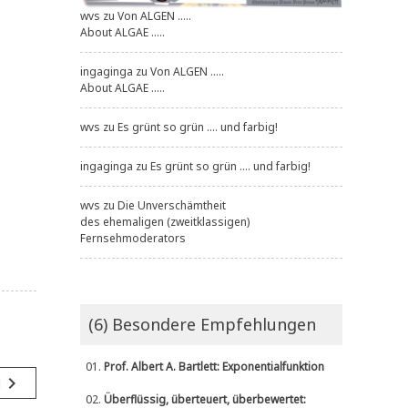
wvs
zu
Von ALGEN .....
About ALGAE .....
ingaginga
zu
Von ALGEN .....
About ALGAE .....
wvs
zu
Es grünt so grün .... und farbig!
ingaginga
zu
Es grünt so grün .... und farbig!
wvs
zu
Die Unverschämtheit
des ehemaligen (zweitklassigen)
Fernsehmoderators
(6) Besondere Empfehlungen
01.
Prof. Albert A. Bartlett: Exponentialfunktion
navigate_next
g
02.
Überflüssig, überteuert, überbewertet: