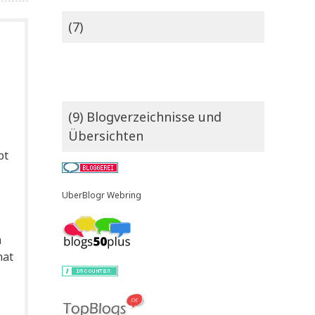
(7)
(9) Blogverzeichnisse und
Übersichten
pt
UberBlogr Webring
h
hat