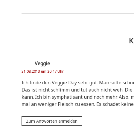
K
Veggie
31.08.2013 um 20:47 Uhr
Ich fin­de den Veggie Day sehr gut. Man sol­te scho
Das ist nicht schlimm und tut auch nicht weh. Die Grü
kann. Ich bin sympha­tisant und noch mehr. Also, m
mal an weni­ger Fleisch zu essen. Es scha­det kei­n
Zum Antworten anmelden