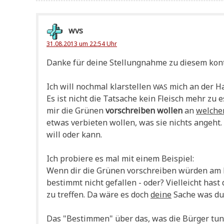
wvs
31.08.2013 um 22:54 Uhr
Dan­ke für dei­ne Stel­lung­nah­me zu die­sem kon
Ich will noch­mal klar­stel­len
mich an der Hal
WAS
Es ist nicht die Tat­sa­che kein Fleisch mehr zu 
mir die Grü­nen
vor­schrei­ben wol­len
an
wel­ch
etwas ver­bie­ten wol­len, was sie nichts angeh
will oder kann.
Ich pro­bie­re es mal mit einem Beispiel:
Wenn dir die Grü­nen vor­schrei­ben wür­den am F
bestimmt nicht gefal­len - oder? Viel­leicht hast
zu tref­fen. Da wäre es doch
dei­ne
Sache was du 
Das "Bestim­men" über das, was die Bür­ger tun, 