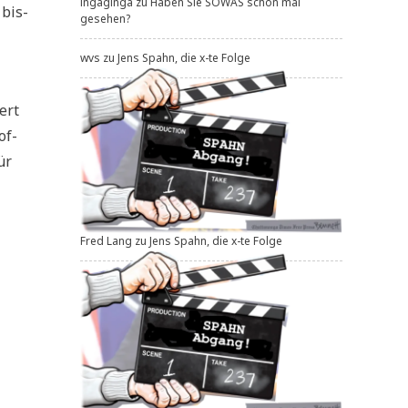
ingaginga
zu
Haben Sie SOWAS schon mal
 bis­
gesehen?
wvs
zu
Jens Spahn, die x-te Folge
iert
of­
ür
Fred Lang
zu
Jens Spahn, die x-te Folge