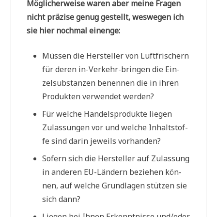
Mög­li­cher­wei­se waren aber mei­ne Fra­gen
nicht prä­zi­se genug gestellt, wes­we­gen ich
sie hier noch­mal einenge:
Müs­sen die Her­stel­ler von Luft­fri­schern
für deren in-Ver­kehr-brin­gen die Ein­
zel­sub­stan­zen benen­nen die in ihren
Pro­duk­ten ver­wen­det werden?
Für wel­che Han­dels­pro­duk­te lie­gen
Zulas­sun­gen vor und wel­che Inhalt­stof­
fe sind dar­in jeweils vorhanden?
Sofern sich die Her­stel­ler auf Zulas­sung
in ande­ren EU-Län­dern bezie­hen kön­
nen, auf wel­che Grund­la­gen stüt­zen sie
sich dann?
Lie­gen bei Ihnen Erkennt­nis­se und/oder