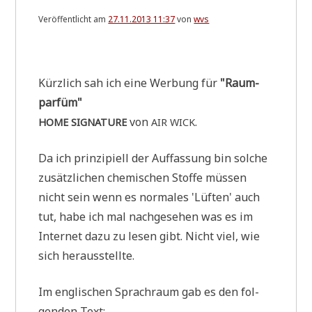
Veröffentlicht am
27.11.2013 11:37
von
wvs
.
Kürz­lich sah ich eine Wer­bung für
"Raum­
par­füm"
von
.
HOME
SIGNATURE
AIR
WICK
Da ich prin­zi­pi­ell der Auf­fas­sung bin sol­che
zusätz­li­chen che­mi­schen Stof­fe müs­sen
nicht sein wenn es nor­ma­les 'Lüf­ten' auch
tut, habe ich mal nach­ge­se­hen was es im
Inter­net dazu zu lesen gibt. Nicht viel, wie
sich herausstellte.
Im eng­li­schen Sprach­raum gab es den fol­
gen­den Text: