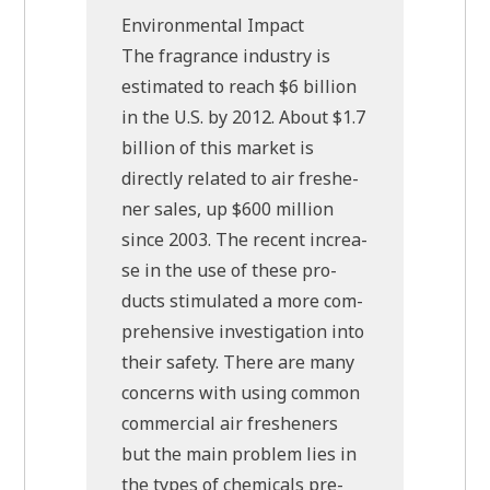
Envi­ron­men­tal Impact
The fra­grance indu­stry is
esti­ma­ted to reach $6 bil­li­on
in the U.S. by 2012. About $1.7
bil­li­on of this mar­ket is
direct­ly rela­ted to air fres­he­
ner sales, up $600 mil­li­on
sin­ce 2003. The recent increa­
se in the use of the­se pro­
ducts sti­mu­la­ted a more com­
pre­hen­si­ve inve­sti­ga­ti­on into
their safe­ty. The­re are many
con­cerns with using com­mon
com­mer­cial air fres­he­ners
but the main pro­blem lies in
the types of che­micals pre­