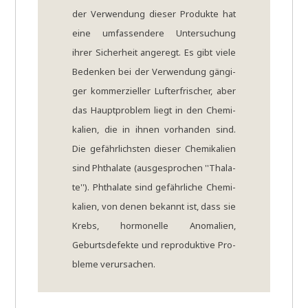
der Ver­wen­dung die­ser Pro­duk­te hat
eine umfas­sen­de­re Unter­su­chung
ihrer Sicher­heit ange­regt. Es gibt vie­le
Beden­ken bei der Ver­wen­dung gän­gi­
ger kom­mer­zi­el­ler Luft­er­fri­scher, aber
das Haupt­pro­blem liegt in den Che­mi­
ka­li­en, die in ihnen vor­han­den sind.
Die gefähr­lich­sten die­ser Che­mi­ka­li­en
sind Phtha­la­te (aus­ge­spro­chen ''Tha­la­
te''). Phtha­la­te sind gefähr­li­che Che­mi­
ka­li­en, von denen bekannt ist, dass sie
Krebs, hor­mo­nel­le Anoma­lien,
Geburts­de­fek­te und repro­duk­ti­ve Pro­
ble­me ver­ur­sa­chen.