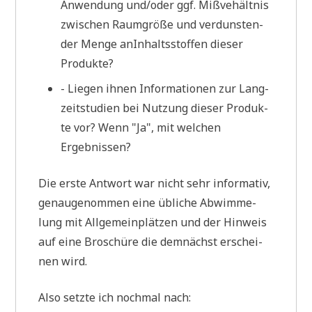
Anwen­dung und/oder ggf. Miß­ve­hält­nis
zwi­schen Raum­grö­ße und ver­dun­sten­
der Men­ge anIn­halts­stof­fen die­ser
Produkte?
- Lie­gen ihnen Infor­ma­tio­nen zur Lang­
zeit­stu­di­en bei Nut­zung die­ser Pro­duk­
te vor? Wenn "Ja", mit wel­chen
Ergebnissen?
Die erste Ant­wort war nicht sehr infor­ma­tiv,
genau­ge­nom­men eine übli­che Abwim­me­
lung mit All­ge­mein­plät­zen und der Hin­weis
auf eine Bro­schü­re die dem­nächst erschei­
nen wird.
Also setz­te ich noch­mal nach: