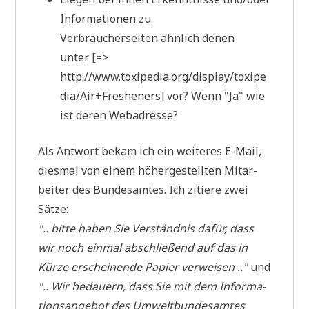
Infor­ma­tio­nen zu
Ver­brau­cher­sei­ten ähn­lich denen
unter [=>
http://www.toxipedia.org/display/toxipe
dia/Air+Fresheners] vor? Wenn "Ja" wie
ist deren Webadresse?
Als Ant­wort bekam ich ein wei­te­res E-Mail,
dies­mal von einem höher­ge­stell­ten Mit­ar­
bei­ter des Bun­des­am­tes. Ich zitie­re zwei
Sätze:
".. bit­te haben Sie Ver­ständ­nis dafür, dass
wir noch ein­mal abschlie­ßend auf das in
Kür­ze erschei­nen­de Papier ver­wei­sen .."
und
".. Wir bedau­ern, dass Sie mit dem Infor­ma­
ti­ons­an­ge­bot des Umwelt­bun­des­am­tes