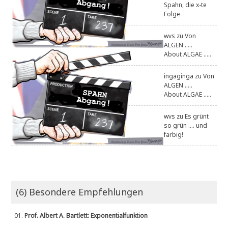
Spahn, die x-te
Folge
wvs
zu
Von
ALGEN .....
About ALGAE .....
ingaginga
zu
Von
ALGEN .....
About ALGAE .....
wvs
zu
Es grünt
so grün .... und
farbig!
(6) Besondere Empfehlungen
01.
Prof. Albert A. Bartlett: Exponentialfunktion