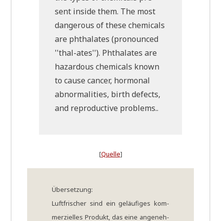
sent insi­de them. The most
dan­ge­rous of the­se che­micals
are phtha­la­tes (pro­no­un­ced
''thal-ates''). Phtha­la­tes are
hazar­dous che­micals known
to cau­se can­cer, hor­mo­n­al
abnor­ma­li­ties, birth defects,
and repro­duc­ti­ve problems..
[
Quel­le
]
Über­set­zung:
Luft­fri­scher sind ein geläu­fi­ges kom­
mer­zi­el­les Pro­dukt, das eine ange­neh­