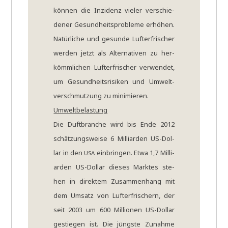
kön­nen die Inzi­denz vie­ler ver­schie­
de­ner Gesund­heits­pro­ble­me erhö­hen.
Natür­li­che und gesun­de Luft­er­fri­scher
wer­den jetzt als Alter­na­ti­ven zu her­
kömm­li­chen Luft­er­fri­scher ver­wen­det,
um Gesund­heits­ri­si­ken und Umwelt­
ver­schmut­zung zu minimieren.
Umwelt­be­la­stung
Die Duft­bran­che wird bis Ende 2012
schät­zungs­wei­se 6 Mil­li­ar­den US-Dol­
lar in den
ein­brin­gen. Etwa 1,7 Mil­li­
USA
ar­den US-Dol­lar die­ses Mark­tes ste­
hen in direk­tem Zusam­men­hang mit
dem Umsatz von Luft­er­fri­schern, der
seit 2003 um 600 Mil­lio­nen US-Dol­lar
gestie­gen ist. Die jüng­ste Zunah­me