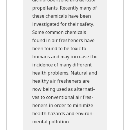
pro­pel­lants. Recent­ly many of
the­se che­micals have been
inve­sti­ga­ted for their safe­ty.
Some com­mon che­micals
found in air fres­he­ners have
been found to be toxic to
humans and may increa­se the
inci­dence of many dif­fe­rent
health pro­blems. Natu­ral and
healt­hy air fres­he­ners are
now being used as alter­na­ti­
ves to con­ven­tio­nal air fres­
he­ners in order to mini­mi­ze
health hazards and envi­ron­
men­tal pollution.