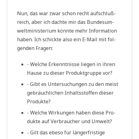
Nun, das war zwar schon recht auf­schluß­
reich, aber ich dach­te mir das Bun­des­um­
welt­mi­ni­ste­ri­um könn­te mehr Infor­ma­ti­on
haben. Ich schick­te also ein E-Mail mit fol­
gen­den Fragen:
- Wel­che Erkennt­nis­se lie­gen in ihren
Hau­se zu die­ser Pro­dukt­grup­pe vor?
- Gibt es Unter­su­chun­gen zu den meist
gebräuch­li­chen Inhalts­stof­fen die­ser
Produkte?
- Wel­che Wir­kun­gen haben die­se Pro­
duk­te auf Ver­brau­cher und Umwelt?
- Gilt das ebe­so für län­ger­fri­sti­ge