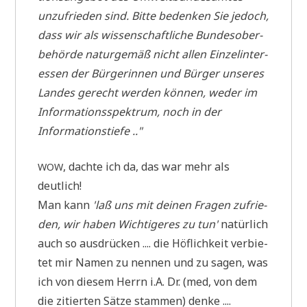
unzu­frie­den sind. Bit­te beden­ken Sie jedoch,
dass wir als wis­sen­schaft­li­che Bun­des­ober­
be­hör­de natur­ge­mäß nicht allen Ein­zel­in­ter­
es­sen der Bür­ge­rin­nen und Bür­ger unse­res
Lan­des gerecht wer­den kön­nen, weder im
Infor­ma­ti­ons­spek­trum, noch in der
Informationstiefe .."
, dach­te ich da, das war mehr als
WOW
deutlich!
Man kann
'laß uns mit dei­nen Fra­gen zufrie­
den, wir haben Wich­ti­ge­res zu tun'
natür­lich
auch so aus­drücken .... die Höf­lich­keit ver­bie­
tet mir Namen zu nen­nen und zu sagen, was
ich von die­sem Herrn i.A. Dr. (med, von dem
die zitier­ten Sät­ze stam­men) denke ....