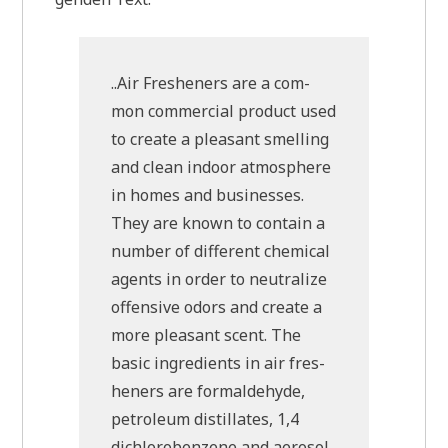
..Air Fres­he­ners are a com­
mon com­mer­cial pro­duct used
to crea­te a plea­sant smel­ling
and clean indoor atmo­sphe­re
in homes and busi­nesses.
They are known to con­tain a
num­ber of dif­fe­rent che­mical
agents in order to neu­tra­li­ze
offen­si­ve odors and crea­te a
more plea­sant scent. The
basic ingre­di­ents in air fres­
he­ners are form­alde­hyde,
petro­le­um distil­la­tes, 1,4
dichlo­r­oben­zene and aero­sol