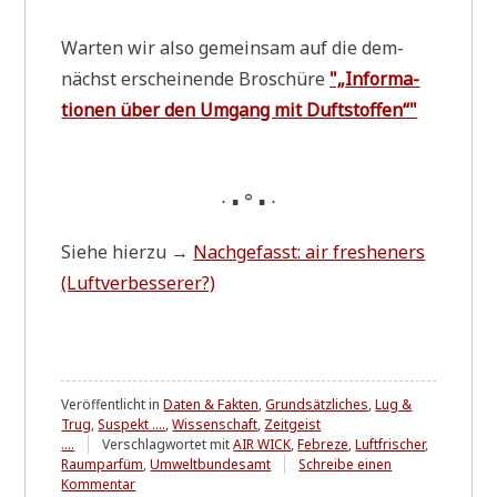
War­ten wir also gemein­sam auf die dem­
nächst erschei­nen­de Bro­schü­re
"„Infor­ma­
tio­nen über den Umgang mit Duftstoffen“"
∙ ▪ ° ▪ ∙
Sie­he hier­zu →
Nach­ge­fasst: air fres­he­ners
(Luft­ver­bes­se­rer?)
Veröffentlicht in
Daten & Fakten
,
Grundsätzliches
,
Lug &
Trug
,
Suspekt ....
,
Wissenschaft
,
Zeitgeist
....
Verschlagwortet mit
AIR WICK
,
Febreze
,
Luftfrischer
,
Raumparfüm
,
Umweltbundesamt
Schreibe einen
zu
Kommentar