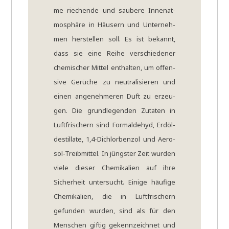
me rie­chen­de und sau­be­re Innen­at­
mo­sphä­re in Häu­sern und Unter­neh­
men her­stel­len soll. Es ist bekannt,
dass sie eine Rei­he ver­schie­de­ner
che­mi­scher Mit­tel ent­hal­ten, um offen­
si­ve Gerü­che zu neu­tra­li­sie­ren und
einen ange­neh­me­ren Duft zu erzeu­
gen. Die grund­le­gen­den Zuta­ten in
Luft­fri­schern sind Form­alde­hyd, Erd­öl­
de­stil­la­te, 1,4-Dichlorbenzol und Aero­
sol-Treib­mit­tel. In jüng­ster Zeit wur­den
vie­le die­ser Che­mi­ka­li­en auf ihre
Sicher­heit unter­sucht. Eini­ge häu­fi­ge
Che­mi­ka­li­en, die in Luft­fri­schern
gefun­den wur­den, sind als für den
Men­schen gif­tig gekenn­zeich­net und