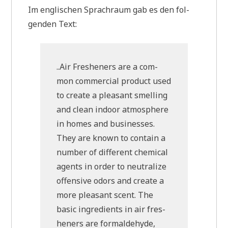
Im eng­li­schen Sprach­raum gab es den fol­
gen­den Text:
..Air Fres­he­ners are a com­
mon com­mer­cial pro­duct used
to crea­te a plea­sant smel­ling
and clean indoor atmo­sphe­re
in homes and busi­nesses.
They are known to con­tain a
num­ber of dif­fe­rent che­mical
agents in order to neu­tra­li­ze
offen­si­ve odors and crea­te a
more plea­sant scent. The
basic ingre­di­ents in air fres­
he­ners are form­alde­hyde,