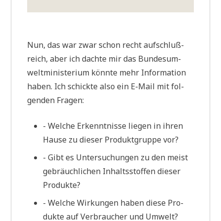
Nun, das war zwar schon recht auf­schluß­
reich, aber ich dach­te mir das Bun­des­um­
welt­mi­ni­ste­ri­um könn­te mehr Infor­ma­ti­on
haben. Ich schick­te also ein E-Mail mit fol­
gen­den Fragen:
- Wel­che Erkennt­nis­se lie­gen in ihren
Hau­se zu die­ser Pro­dukt­grup­pe vor?
- Gibt es Unter­su­chun­gen zu den meist
gebräuch­li­chen Inhalts­stof­fen die­ser
Produkte?
- Wel­che Wir­kun­gen haben die­se Pro­
duk­te auf Ver­brau­cher und Umwelt?