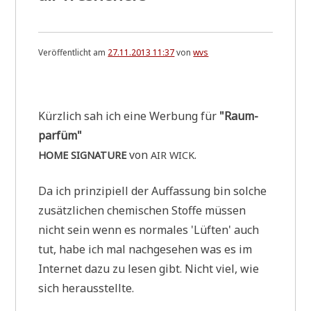
Veröffentlicht am
27.11.2013 11:37
von
wvs
.
Kürz­lich sah ich eine Wer­bung für
"Raum­
par­füm"
von
.
HOME
SIGNATURE
AIR
WICK
Da ich prin­zi­pi­ell der Auf­fas­sung bin sol­che
zusätz­li­chen che­mi­schen Stof­fe müs­sen
nicht sein wenn es nor­ma­les 'Lüf­ten' auch
tut, habe ich mal nach­ge­se­hen was es im
Inter­net dazu zu lesen gibt. Nicht viel, wie
sich herausstellte.