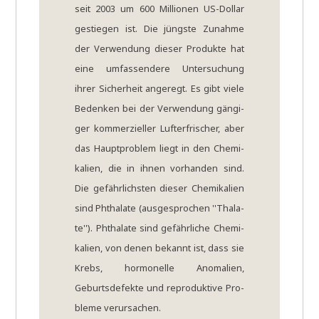
seit 2003 um 600 Mil­lio­nen US-Dol­lar
gestie­gen ist. Die jüng­ste Zunah­me
der Ver­wen­dung die­ser Pro­duk­te hat
eine umfas­sen­de­re Unter­su­chung
ihrer Sicher­heit ange­regt. Es gibt vie­le
Beden­ken bei der Ver­wen­dung gän­gi­
ger kom­mer­zi­el­ler Luft­er­fri­scher, aber
das Haupt­pro­blem liegt in den Che­mi­
ka­li­en, die in ihnen vor­han­den sind.
Die gefähr­lich­sten die­ser Che­mi­ka­li­en
sind Phtha­la­te (aus­ge­spro­chen ''Tha­la­
te''). Phtha­la­te sind gefähr­li­che Che­mi­
ka­li­en, von denen bekannt ist, dass sie
Krebs, hor­mo­nel­le Anoma­lien,
Geburts­de­fek­te und repro­duk­ti­ve Pro­
ble­me ver­ur­sa­chen.