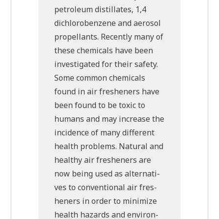
petro­le­um distil­la­tes, 1,4
dichlo­r­oben­zene and aero­sol
pro­pel­lants. Recent­ly many of
the­se che­micals have been
inve­sti­ga­ted for their safe­ty.
Some com­mon che­micals
found in air fres­he­ners have
been found to be toxic to
humans and may increa­se the
inci­dence of many dif­fe­rent
health pro­blems. Natu­ral and
healt­hy air fres­he­ners are
now being used as alter­na­ti­
ves to con­ven­tio­nal air fres­
he­ners in order to mini­mi­ze
health hazards and envi­ron­