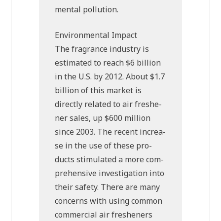
men­tal pollution.
Envi­ron­men­tal Impact
The fra­grance indu­stry is
esti­ma­ted to reach $6 bil­li­on
in the U.S. by 2012. About $1.7
bil­li­on of this mar­ket is
direct­ly rela­ted to air fres­he­
ner sales, up $600 mil­li­on
sin­ce 2003. The recent increa­
se in the use of the­se pro­
ducts sti­mu­la­ted a more com­
pre­hen­si­ve inve­sti­ga­ti­on into
their safe­ty. The­re are many
con­cerns with using com­mon
com­mer­cial air fres­he­ners