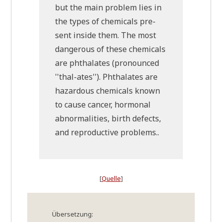
but the main pro­blem lies in
the types of che­micals pre­
sent insi­de them. The most
dan­ge­rous of the­se che­micals
are phtha­la­tes (pro­no­un­ced
''thal-ates''). Phtha­la­tes are
hazar­dous che­micals known
to cau­se can­cer, hor­mo­n­al
abnor­ma­li­ties, birth defects,
and repro­duc­ti­ve problems..
[
Quel­le
]
Über­set­zung: