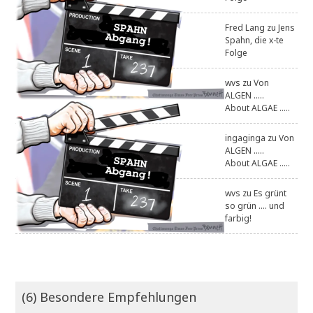
Fred Lang
zu
Jens
Spahn, die x-te
Folge
wvs
zu
Von
ALGEN .....
About ALGAE .....
ingaginga
zu
Von
ALGEN .....
About ALGAE .....
wvs
zu
Es grünt
so grün .... und
farbig!
(6) Besondere Empfehlungen