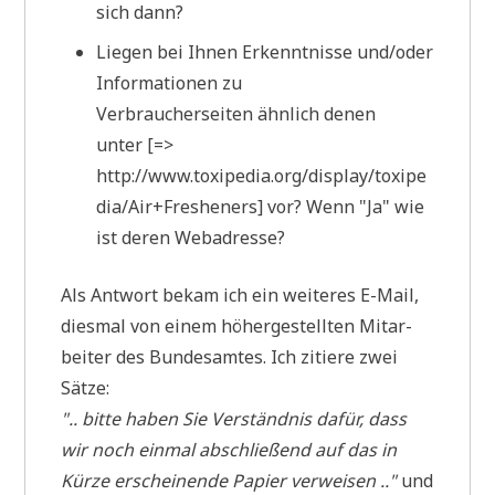
sich dann?
Lie­gen bei Ihnen Erkennt­nis­se und/oder
Infor­ma­tio­nen zu
Ver­brau­cher­sei­ten ähn­lich denen
unter [=>
http://www.toxipedia.org/display/toxipe
dia/Air+Fresheners] vor? Wenn "Ja" wie
ist deren Webadresse?
Als Ant­wort bekam ich ein wei­te­res E-Mail,
dies­mal von einem höher­ge­stell­ten Mit­ar­
bei­ter des Bun­des­am­tes. Ich zitie­re zwei
Sätze:
".. bit­te haben Sie Ver­ständ­nis dafür, dass
wir noch ein­mal abschlie­ßend auf das in
Kür­ze erschei­nen­de Papier ver­wei­sen .."
und