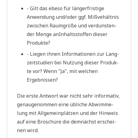
- Gilt das ebe­so für län­ger­fri­sti­ge
Anwen­dung und/oder ggf. Miß­ve­hält­nis
zwi­schen Raum­grö­ße und ver­dun­sten­
der Men­ge anIn­halts­stof­fen die­ser
Produkte?
- Lie­gen ihnen Infor­ma­tio­nen zur Lang­
zeit­stu­di­en bei Nut­zung die­ser Pro­duk­
te vor? Wenn "Ja", mit wel­chen
Ergebnissen?
Die erste Ant­wort war nicht sehr infor­ma­tiv,
genau­ge­nom­men eine übli­che Abwim­me­
lung mit All­ge­mein­plät­zen und der Hin­weis
auf eine Bro­schü­re die dem­nächst erschei­
nen wird.