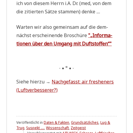
ich von die­sem Herrn i.A. Dr. (med, von dem
die zitier­ten Sät­ze stam­men) denke ....
War­ten wir also gemein­sam auf die dem­
nächst erschei­nen­de Bro­schü­re
"„Infor­ma­
tio­nen über den Umgang mit Duftstoffen“"
∙ ▪ ° ▪ ∙
Sie­he hier­zu →
Nach­ge­fasst: air fres­he­ners
(Luft­ver­bes­se­rer?)
Veröffentlicht in
Daten & Fakten
,
Grundsätzliches
,
Lug &
Trug
,
Suspekt ....
,
Wissenschaft
,
Zeitgeist