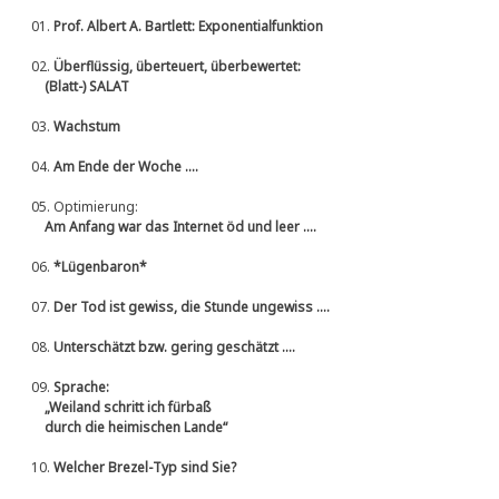
01.
Prof. Albert A. Bartlett: Exponentialfunktion
02.
Überflüssig, überteuert, überbewertet:
(Blatt-) SALAT
03.
Wachstum
04.
Am Ende der Woche ....
05.
Optimierung:
Am Anfang war das Internet öd und leer ....
06.
*Lügenbaron*
07.
Der Tod ist gewiss, die Stunde ungewiss ....
08.
Unterschätzt bzw. gering geschätzt ....
09.
Sprache:
„Weiland schritt ich fürbaß
durch die heimischen Lande“
10.
Welcher Brezel-Typ sind Sie?