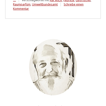
....
Verschlagwortet mit
AIR WICK
,
Febreze
,
Luftfrischer
,
Raumparfüm
,
Umweltbundesamt
Schreibe einen
zu
Kommentar
air
fresheners