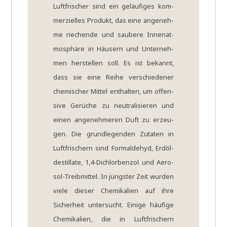
Luft­fri­scher sind ein geläu­fi­ges kom­
mer­zi­el­les Pro­dukt, das eine ange­neh­
me rie­chen­de und sau­be­re Innen­at­
mo­sphä­re in Häu­sern und Unter­neh­
men her­stel­len soll. Es ist bekannt,
dass sie eine Rei­he ver­schie­de­ner
che­mi­scher Mit­tel ent­hal­ten, um offen­
si­ve Gerü­che zu neu­tra­li­sie­ren und
einen ange­neh­me­ren Duft zu erzeu­
gen. Die grund­le­gen­den Zuta­ten in
Luft­fri­schern sind Form­alde­hyd, Erd­öl­
de­stil­la­te, 1,4-Dichlorbenzol und Aero­
sol-Treib­mit­tel. In jüng­ster Zeit wur­den
vie­le die­ser Che­mi­ka­li­en auf ihre
Sicher­heit unter­sucht. Eini­ge häu­fi­ge
Che­mi­ka­li­en, die in Luft­fri­schern