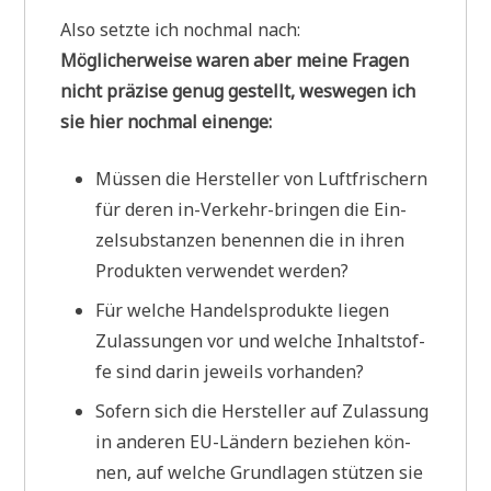
Also setz­te ich noch­mal nach:
Mög­li­cher­wei­se waren aber mei­ne Fra­gen
nicht prä­zi­se genug gestellt, wes­we­gen ich
sie hier noch­mal einenge:
Müs­sen die Her­stel­ler von Luft­fri­schern
für deren in-Ver­kehr-brin­gen die Ein­
zel­sub­stan­zen benen­nen die in ihren
Pro­duk­ten ver­wen­det werden?
Für wel­che Han­dels­pro­duk­te lie­gen
Zulas­sun­gen vor und wel­che Inhalt­stof­
fe sind dar­in jeweils vorhanden?
Sofern sich die Her­stel­ler auf Zulas­sung
in ande­ren EU-Län­dern bezie­hen kön­
nen, auf wel­che Grund­la­gen stüt­zen sie