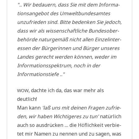
".. Wir bedau­ern, dass Sie mit dem Infor­ma­
ti­ons­an­ge­bot des Umwelt­bun­des­am­tes
unzu­frie­den sind. Bit­te beden­ken Sie jedoch,
dass wir als wis­sen­schaft­li­che Bun­des­ober­
be­hör­de natur­ge­mäß nicht allen Ein­zel­in­ter­
es­sen der Bür­ge­rin­nen und Bür­ger unse­res
Lan­des gerecht wer­den kön­nen, weder im
Infor­ma­ti­ons­spek­trum, noch in der
Informationstiefe .."
, dach­te ich da, das war mehr als
WOW
deutlich!
Man kann
'laß uns mit dei­nen Fra­gen zufrie­
den, wir haben Wich­ti­ge­res zu tun'
natür­lich
auch so aus­drücken .... die Höf­lich­keit ver­bie­
tet mir Namen zu nen­nen und zu sagen, was