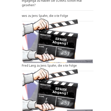
ingaginga
zu
Haben Sie SOWAS schon mal
gesehen?
wvs
zu
Jens Spahn, die x-te Folge
Fred Lang
zu
Jens Spahn, die x-te Folge