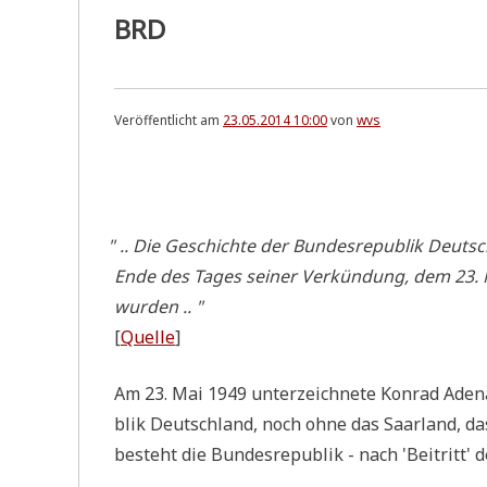
BRD
Veröffentlicht am
23.05.2014 10:00
von
wvs
.
"
.. Die Geschich­te der Bun­des­re­pu­blik Deuts
Ende des Tages sei­ner Ver­kün­dung, dem 23. M
wurden .. "
[
Quel­le
]
Am 23. Mai 1949 unter­zeich­ne­te Kon­rad Ade­nau
blik Deutsch­land, noch ohne das Saar­land, das
besteht die Bun­des­re­pu­blik - nach 'Bei­tritt' 