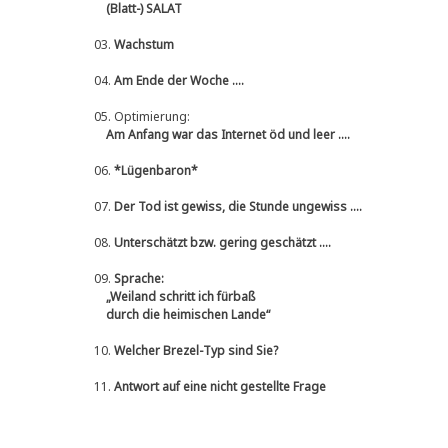
(Blatt-) SALAT
03.
Wachstum
04.
Am Ende der Woche ....
05.
Optimierung:
Am Anfang war das Internet öd und leer ....
06.
*Lügenbaron*
07.
Der Tod ist gewiss, die Stunde ungewiss ....
08.
Unterschätzt bzw. gering geschätzt ....
09.
Sprache:
„Weiland schritt ich fürbaß
durch die heimischen Lande“
10.
Welcher Brezel-Typ sind Sie?
11.
Antwort auf eine nicht gestellte Frage