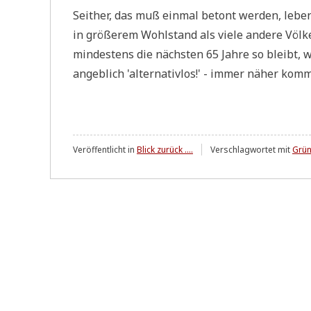
Seit­her, das muß ein­mal betont wer­den, lebe
in grö­ße­rem Wohl­stand als vie­le ande­re Völ­
min­de­stens die näch­sten 65 Jah­re so bleibt, 
angeb­lich 'alter­na­tiv­los!' - immer näher kom
Veröffentlicht in
Blick zurück ....
Verschlagwortet mit
Grün