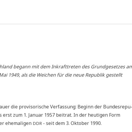
ch­land begann mit dem Inkraft­tre­ten des Grund­ge­set­zes a
ai 1949, als die Wei­chen für die neue Repu­blik gestellt
­er die pro­vi­so­ri­sche Ver­fas­sung: Beginn der Bun­des­re­pu
 erst zum 1. Janu­ar 1957 bei­trat. In der heu­ti­gen Form
der ehe­ma­li­gen
- seit dem 3. Okto­ber 1990.
DDR