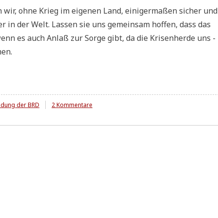
n wir, ohne Krieg im eige­nen Land, eini­ger­ma­ßen sicher und
ker in der Welt. Las­sen sie uns gemein­sam hof­fen, dass das
wenn es auch Anlaß zur Sor­ge gibt, da die Kri­sen­her­de uns -
men.
zu
dung der BRD
2 Kommentare
BRD