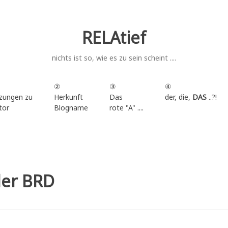
RELAtief
nichts ist so, wie es zu sein scheint ....
②
③
④
zungen zu
Herkunft
Das
der, die,
DAS
..?!
tor
Blogname
rote "A" ....
.
er BRD