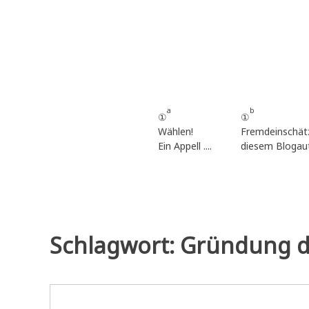
Zum
Inhalt
springen
a
b
①
①
Wählen!
Fremdeinschät
Ein Appell ....
diesem Blogau
Schlagwort:
Gründung d