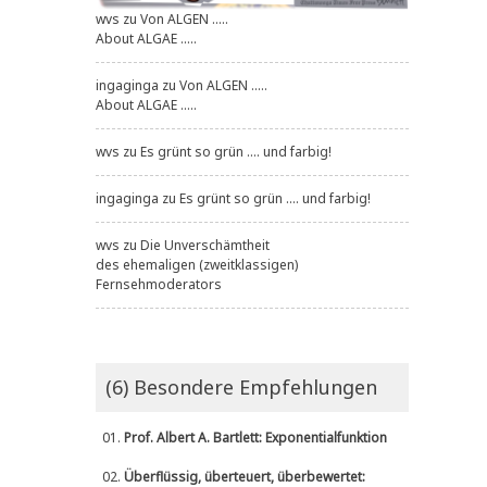
wvs
zu
Von ALGEN .....
About ALGAE .....
ingaginga
zu
Von ALGEN .....
About ALGAE .....
wvs
zu
Es grünt so grün .... und farbig!
ingaginga
zu
Es grünt so grün .... und farbig!
wvs
zu
Die Unverschämtheit
des ehemaligen (zweitklassigen)
Fernsehmoderators
(6) Besondere Empfehlungen
01.
Prof. Albert A. Bartlett: Exponentialfunktion
02.
Überflüssig, überteuert, überbewertet: