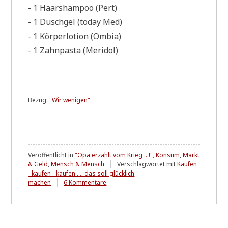
- 1 Haar­sham­poo (Pert)
- 1 Dusch­gel (today Med)
- 1 Kör­per­lo­tion (Ombia)
- 1 Zahn­pa­sta (Mer­idol)
Bezug:
"Wir weni­gen"
Veröffentlicht in
"Opa erzählt vom Krieg ...!"
,
Konsum
,
Markt
& Geld
,
Mensch & Mensch
Verschlagwortet mit
Kaufen
- kaufen - kaufen .... das soll glücklich
zu
machen
6 Kommentare
Vom
Überfluss
....
u
n