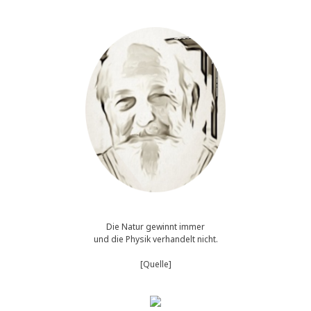
d
s
e
i
n
e
n
F
o
l
g
e
n
Die Natur gewinnt immer
und die Physik verhandelt nicht.
[Quelle]