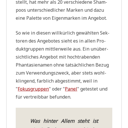
stellt, hat mehr als 20 ver­schie­de­ne Sham­
poos unter­schied­li­cher Mar­ken und dazu
eine Palet­te von Eigen­mar­ken im Angebot.
So wie in die­sen will­kür­lich gewähl­ten Sek­
to­ren des Ange­bo­tes sieht es in allen Pro­
dukt­grup­pen mitt­ler­wei­le aus. Ein unüber­
sicht­li­ches Ange­bot mit hoch­tra­ben­den
Phan­ta­sie­na­men ohne tat­säch­li­chen Bezug
zum Ver­wen­dungs­zweck, aber stets wohl­
klin­gend, farb­lich abge­stimmt, weil in
"
Fokus­grup­pen
" oder "
Panel
" gete­stet und
für ver­treib­bar befunden.
Was hin­ter Allem steht ist