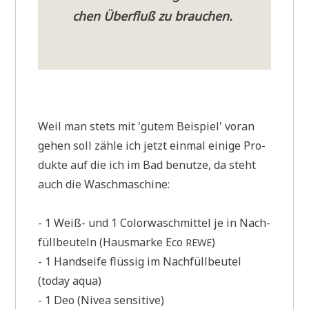
chen Über­fluß zu brauchen.
Weil man stets mit 'gutem Bei­spiel' vor­an
gehen soll zäh­le ich jetzt ein­mal eini­ge Pro­
duk­te auf die ich im Bad benut­ze, da steht
auch die Wasch­ma­schi­ne:
- 1 Weiß- und 1 Color­wasch­mit­tel je in Nach­
füll­beu­teln (Haus­mar­ke Eco
)
REWE
- 1 Hand­sei­fe flüs­sig im Nach­füll­beu­tel
(today aqua)
- 1 Deo (Nivea sensitive)