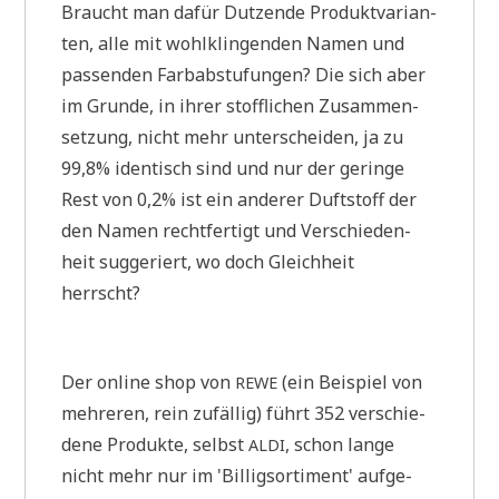
Braucht man dafür Dut­zen­de Pro­dukt­va­ri­an­
ten, alle mit wohl­klin­gen­den Namen und
pas­sen­den Farb­ab­stu­fun­gen? Die sich aber
im Grun­de, in ihrer stoff­li­chen Zusam­men­
set­zung, nicht mehr unter­schei­den, ja zu
99,8% iden­tisch sind und nur der gerin­ge
Rest von 0,2% ist ein ande­rer Duft­stoff der
den Namen recht­fer­tigt und Ver­schie­den­
heit sug­ge­riert, wo doch Gleich­heit
herrscht?
Der online shop von
(ein Bei­spiel von
REWE
meh­re­ren, rein zufäl­lig) führt 352 ver­schie­
de­ne Pro­duk­te, selbst
, schon lan­ge
ALDI
nicht mehr nur im 'Bil­lig­sor­ti­ment' auf­ge­