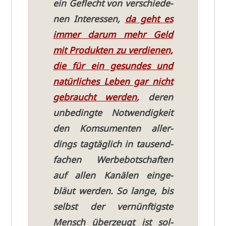
ein Geflecht von ver­schie­de­
nen Inter­es­sen,
da geht es
immer dar­um mehr Geld
mit Pro­duk­ten zu ver­die­nen,
die für ein gesun­des und
natür­li­ches Leben gar nicht
gebraucht wer­den
, deren
unbe­ding­te Not­wen­dig­keit
den Kom­su­men­ten aller­
dings tag­täg­lich in tau­send­
fa­chen Wer­be­bot­schaf­ten
auf allen Kanä­len ein­ge­
bläut wer­den. So lan­ge, bis
selbst der ver­nünf­tig­ste
Mensch über­zeugt ist sol­