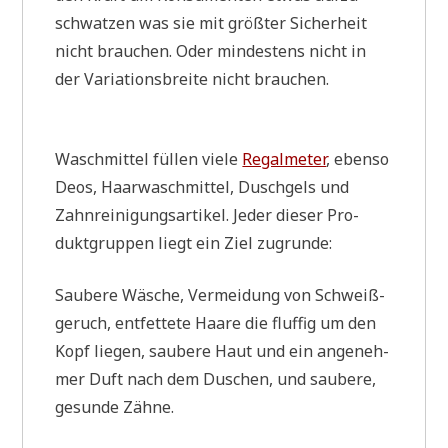
schwat­zen was sie mit größ­ter Sicher­heit
nicht brau­chen. Oder min­de­stens nicht in
der Varia­ti­ons­brei­te nicht brauchen.
Wasch­mit­tel fül­len vie­le
Regal­me­ter
, eben­so
Deos, Haar­wasch­mit­tel, Dusch­gels und
Zahn­rei­ni­gungs­ar­ti­kel. Jeder die­ser Pro­
dukt­grup­pen liegt ein Ziel zugrunde:
Sau­be­re Wäsche, Ver­mei­dung von Schweiß­
ge­ruch, ent­fet­te­te Haa­re die fluf­fig um den
Kopf lie­gen, sau­be­re Haut und ein ange­neh­
mer Duft nach dem Duschen, und sau­be­re,
gesun­de Zähne.