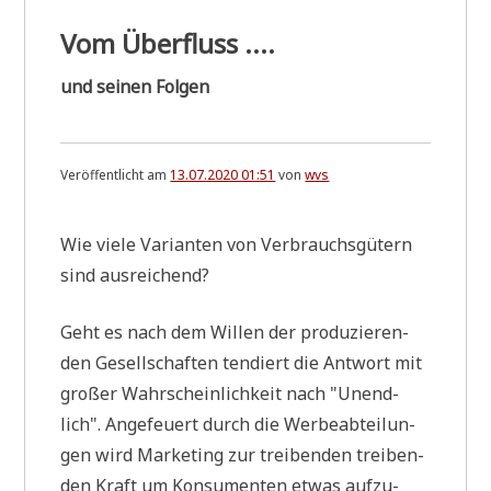
Vom Überfluss ....
und seinen Folgen
Veröffentlicht am
13.07.2020 01:51
von
wvs
Wie vie­le Vari­an­ten von Ver­brauchs­gü­tern
sind ausreichend?
Geht es nach dem Wil­len der pro­du­zie­ren­
den Gesell­schaf­ten ten­diert die Ant­wort mit
gro­ßer Wahr­schein­lich­keit nach "Unend­
lich". Ange­feu­ert durch die Wer­be­ab­tei­lun­
gen wird Mar­ke­ting zur trei­ben­den trei­ben­
den Kraft um Kon­su­men­ten etwas auf­zu­