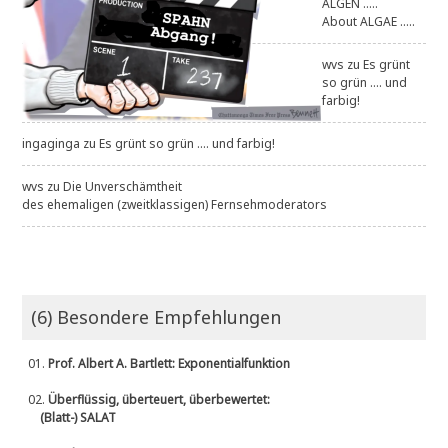
ALGEN .....
About ALGAE .....
wvs
zu
Es grünt
so grün .... und
farbig!
ingaginga
zu
Es grünt so grün .... und farbig!
wvs
zu
Die Unverschämtheit
des ehemaligen (zweitklassigen) Fernsehmoderators
(6) Besondere Empfehlungen
01.
Prof. Albert A. Bartlett: Exponentialfunktion
02.
Überflüssig, überteuert, überbewertet:
(Blatt-) SALAT