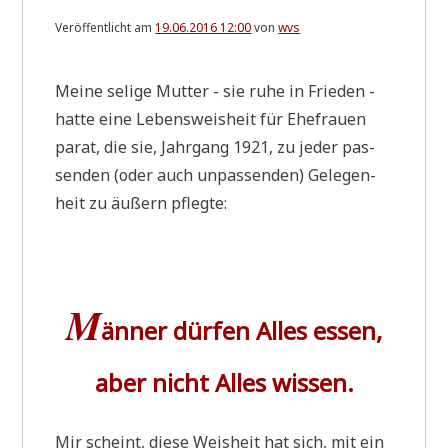
Veröffentlicht am
19.06.2016 12:00
von
wvs
Mei­ne seli­ge Mut­ter - sie ruhe in Frie­den -
hat­te eine Lebens­weis­heit für Ehe­frau­en
parat, die sie, Jahr­gang 1921, zu jeder pas­
sen­den (oder auch unpas­sen­den) Gele­gen­
heit zu äußern pflegte:
M
änner dürfen Alles essen,
aber nicht Alles wissen.
Mir scheint, die­se Weis­heit hat sich, mit ein