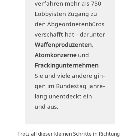
ver­fah­ren mehr als 750
Lob­by­isten Zugang zu
den Abge­ord­ne­ten­bü­ros
ver­schafft hat - dar­un­ter
Waf­fen­pro­du­zen­ten
,
Atom­kon­zer­ne
und
Frack­ing­un­ter­neh­men
.
Sie und vie­le ande­re gin­
gen im Bun­des­tag jah­re­
lang unent­deckt ein
und aus.
Trotz all die­ser klei­nen Schrit­te in Rich­tung