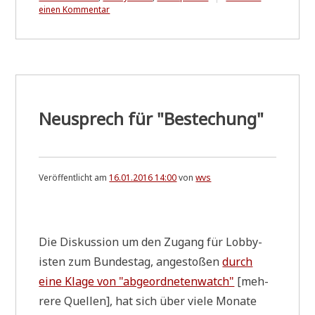
zu
einen Kommentar
Vom
"Alles
wissen
wollen"
Neusprech für "Bestechung"
Veröffentlicht am
16.01.2016 14:00
von
wvs
.
Die Dis­kus­si­on um den Zugang für Lob­by­
isten zum Bun­des­tag, ange­sto­ßen
durch
eine Kla­ge von "abge­ord­ne­ten­watch"
[meh­
re­re Quel­len], hat sich über vie­le Mona­te