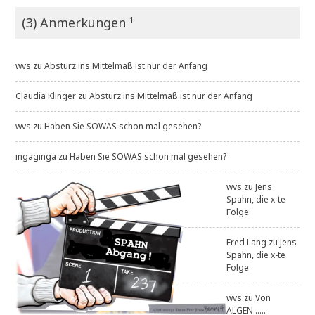
(3) Anmerkungen ¹
wvs
zu
Absturz ins Mittelmaß ist nur der Anfang
Claudia Klinger
zu
Absturz ins Mittelmaß ist nur der Anfang
wvs
zu
Haben Sie SOWAS schon mal gesehen?
ingaginga
zu
Haben Sie SOWAS schon mal gesehen?
wvs
zu
Jens
Spahn, die x-te
Folge
Fred Lang
zu
Jens
Spahn, die x-te
Folge
wvs
zu
Von
ALGEN .....