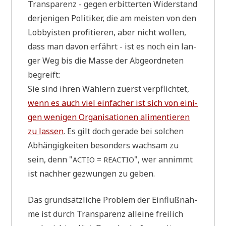
Trans­pa­renz - gegen erbit­ter­ten Wider­stand
der­je­ni­gen Poli­ti­ker, die am mei­sten von den
Lob­by­isten pro­fi­tie­ren, aber nicht wol­len,
dass man davon erfährt - ist es noch ein lan­
ger Weg bis die Mas­se der Abge­ord­ne­ten
begreift:
Sie sind ihren Wäh­lern zuerst ver­pflich­tet,
wenn es auch viel ein­fa­cher ist sich von eini­
gen weni­gen Orga­ni­sa­tio­nen ali­men­tie­ren
zu las­sen
. Es gilt doch gera­de bei sol­chen
Abhän­gig­kei­ten beson­ders wach­sam zu
sein, denn "
=
", wer annimmt
ACTIO
REACTIO
ist nach­her gezwun­gen zu geben.
Das grund­sätz­li­che Pro­blem der Ein­fluß­nah­
me ist durch Trans­pa­renz allei­ne frei­lich