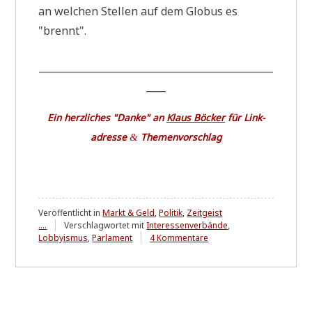
an wel­chen Stel­len auf dem Glo­bus es
"brennt".
________________________________________________
____
Ein herz­li­ches "Dan­ke" an
Klaus Böcker
für Lin­k­
adres­se
Themenvorschlag
&
Veröffentlicht in
Markt & Geld
,
Politik
,
Zeitgeist
....
Verschlagwortet mit
Interessenverbände
,
zu
Lobbyismus
,
Parlament
4 Kommentare
Neusprech
für
"Bestechung"