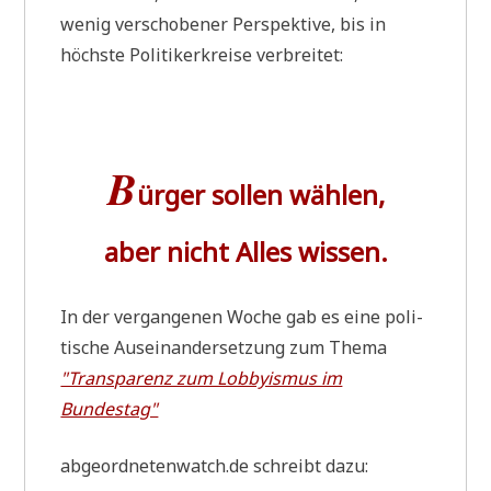
wenig ver­scho­be­ner Per­spek­ti­ve, bis in
höch­ste Poli­ti­ker­krei­se verbreitet:
B
ürger sollen wählen,
aber nicht Alles wissen.
In der ver­gan­ge­nen Woche gab es eine poli­
ti­sche Aus­ein­an­der­set­zung zum The­ma
"Trans­pa­renz zum Lob­by­is­mus im
Bundestag"
abgeordnetenwatch.de schreibt dazu: