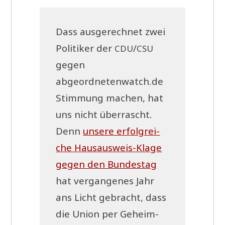
Dass aus­ge­rech­net zwei
Poli­ti­ker der
/
CDU
CSU
gegen
abgeordnetenwatch.de
Stim­mung machen, hat
uns nicht über­rascht.
Denn
unse­re erfolg­rei­
che Haus­aus­weis-Kla­ge
gegen den Bun­des­tag
hat ver­gan­ge­nes Jahr
ans Licht gebracht, dass
die Uni­on per Geheim­