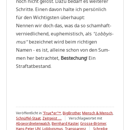
noch nicht gelöst. Dazu bedarf es wei­te­rer
Schrit­te. Einen davon hal­te ich per­sön­lich
für den Wich­tig­sten überhaupt:
Nen­nen wir doch das, was da so scham­haft-
ver­nied­li­chend, euphe­mi­stisch, als
"Lob­by­is­
mus"
bezeich­net wird beim rich­ti­gen
Namen - es ist, allei­ne schon von den Sum­
men her betrach­tet,
Bestechung
! Ein
Straftatbestand.
Veröffentlicht in
"Frue*er"™
,
BigBrother
,
Mensch & Mensch
,
Schnüffel-Staat
,
Zeitgeist ....
Verschlagwortet mit
Abgeordnetenwatch
,
Bernhard Kaster
,
Grosse-Brömer
,
Hans-Peter Uhl
,
Lobbyismus
,
Transparenz
Schreibe