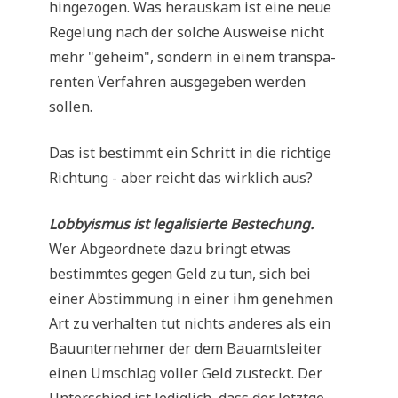
hin­ge­zo­gen. Was her­aus­kam ist eine neue
Rege­lung nach der sol­che Aus­wei­se nicht
mehr "geheim", son­dern in einem trans­pa­
ren­ten Ver­fah­ren aus­ge­ge­ben wer­den
sollen.
Das ist bestimmt ein Schritt in die rich­ti­ge
Rich­tung - aber reicht das wirk­lich aus?
Lob­by­is­mus ist lega­li­sier­te Bestechung.
Wer Abge­ord­ne­te dazu bringt etwas
bestimm­tes gegen Geld zu tun, sich bei
einer Abstim­mung in einer ihm geneh­men
Art zu ver­hal­ten tut nichts ande­res als ein
Bau­un­ter­neh­mer der dem Bau­amts­lei­ter
einen Umschlag vol­ler Geld zusteckt. Der
Unter­schied ist ledig­lich, dass der letzt­ge­