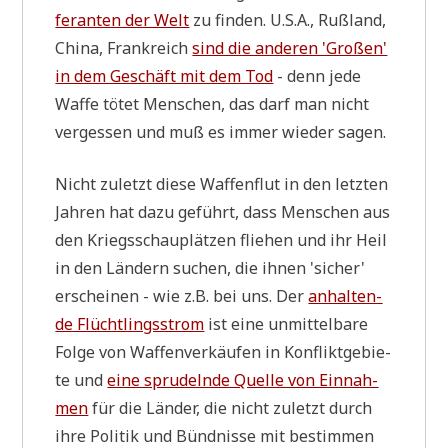
fe­ran­ten der Welt
zu fin­den. U.S.A., Ruß­land,
Chi­na, Frank­reich
sind die ande­ren 'Gro­ßen'
in dem Geschäft mit dem Tod
- denn jede
Waf­fe tötet Men­schen, das darf man nicht
ver­ges­sen und muß es immer wie­der sagen.
Nicht zuletzt die­se Waf­fen­flut in den letz­ten
Jah­ren hat dazu geführt, dass Men­schen aus
den Kriegs­schau­plät­zen flie­hen und ihr Heil
in den Län­dern suchen, die ihnen 'sicher'
erschei­nen - wie z.B. bei uns. Der
anhal­ten­
de Flücht­lings­strom
ist eine unmit­tel­ba­re
Fol­ge von Waf­fen­ver­käu­fen in Kon­flikt­ge­bie­
te und
eine spru­deln­de Quel­le von Ein­nah­
men
für die Län­der, die nicht zuletzt durch
ihre Poli­tik und Bünd­nis­se mit bestim­men