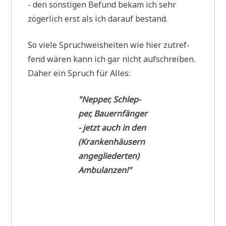
- den son­sti­gen Befund bekam ich sehr
zöger­lich erst als ich dar­auf bestand.
So vie­le Spruch­weis­hei­ten wie hier zutref­
fend wären kann ich gar nicht auf­schrei­ben.
Daher ein Spruch für Alles:
"Nep­per, Schlep­
per, Bauernfänger
- jetzt auch in den
(Kran­ken­häu­sern
ange­glie­der­ten)
Ambulanzen!"