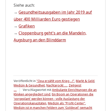
Sie­he auch:
→
Gesund­heits­aus­ga­ben im Jahr 2019 auf
über 400 Mil­li­ar­den Euro gestiegen
→
Gra­fi­ken
→
Clop­pen­burg geht's an die Man­deln,
Augs­burg an den Blinddarm
Veröffentlicht in
"Opa erzählt vom Krieg ...!"
,
Markt & Geld
,
Medizin & Gesundheit
,
Nachtarockt ....
,
Zeitgeist
....
Verschlagwortet mit
Ambulante Einrichtungen die an
Kliniken angegliedert sind
,
Ein Boom an Operationen die
'vorgeplant' werden können - volle Auslastung der
Operationskapazitäten
,
Medizin als "Profit-Center"
,
Medizin ist in manchen Feldern zum 'Goldesel' gemacht