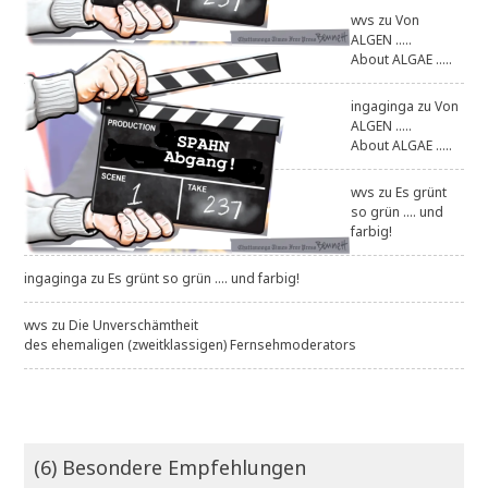
wvs
zu
Von
ALGEN .....
About ALGAE .....
ingaginga
zu
Von
ALGEN .....
About ALGAE .....
wvs
zu
Es grünt
so grün .... und
farbig!
ingaginga
zu
Es grünt so grün .... und farbig!
wvs
zu
Die Unverschämtheit
des ehemaligen (zweitklassigen) Fernsehmoderators
(6) Besondere Empfehlungen