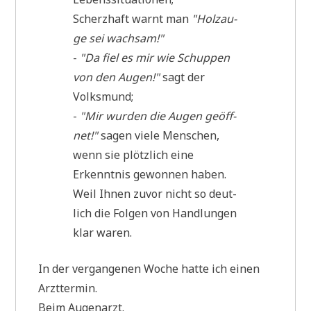
Scherz­haft warnt man
"Holz­au­
ge sei wachsam!"
-
"Da fiel es mir wie Schup­pen
von den Augen!"
sagt der
Volksmund;
-
"Mir wur­den die Augen geöff­
net!"
sagen vie­le Men­schen,
wenn sie plötz­lich eine
Erkennt­nis gewon­nen haben.
Weil Ihnen zuvor nicht so deut­
lich die Fol­gen von Hand­lun­gen
klar waren.
In der ver­gan­ge­nen Woche hat­te ich einen
Arzttermin.
Beim Augenarzt.