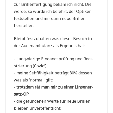
zur Bril­len­fer­ti­gung bekam ich nicht. Die
wer­de, so wur­de ich belehrt, der Opti­ker
fest­stel­len und mir dann neue Bril­len
herstellen.
Bleibt fest­zu­hal­ten was die­ser Besuch in
der Augen­am­bu­lanz als Ergeb­nis hat:
- Lang­wie­ri­ge Ein­gangs­prü­fung und Regi­
strie­rung (Covid!)
- mei­ne Seh­fä­hig­keit beträgt 80% des­sen
was als 'nor­mal' gilt;
-
trotz­dem rät man mir zu einer Lin­sen­er­
satz-OP
;
- die gefun­de­nen Wer­te für neue Bril­len
blei­ben unveröffentlicht;