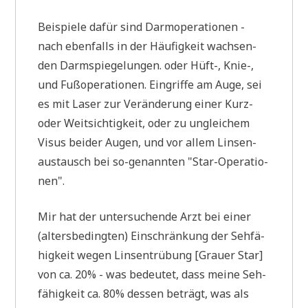
Bei­spie­le dafür sind Darm­ope­ra­tio­nen -
nach eben­falls in der Häu­fig­keit wach­sen­
den Darm­spie­ge­lun­gen. oder Hüft-, Knie-,
und Fuß­ope­ra­tio­nen. Ein­grif­fe am Auge, sei
es mit Laser zur Ver­än­de­rung einer Kurz-
oder Weit­sich­tig­keit, oder zu unglei­chem
Visus bei­der Augen, und vor allem Lin­sen­
aus­tausch bei so-genann­ten "Star-Ope­ra­tio­
nen".
Mir hat der unter­su­chen­de Arzt bei einer
(alters­be­ding­ten) Ein­schrän­kung der Seh­fä­
hig­keit wegen Lin­sen­trü­bung [Grau­er Star]
von ca. 20% - was bedeu­tet, dass mei­ne Seh­
fä­hig­keit ca. 80% des­sen beträgt, was als