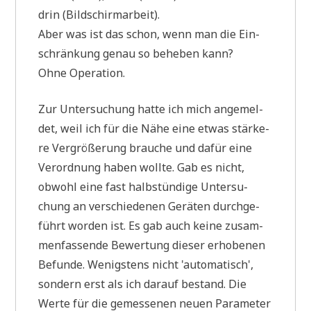
drin (Bild­schirm­ar­beit).
Aber was ist das schon, wenn man die Ein­
schrän­kung genau so behe­ben kann?
Ohne Operation.
Zur Unter­su­chung hat­te ich mich ange­mel­
det, weil ich für die Nähe eine etwas stär­ke­
re Ver­grö­ße­rung brau­che und dafür eine
Ver­ord­nung haben woll­te. Gab es nicht,
obwohl eine fast halb­stün­di­ge Unter­su­
chung an ver­schie­de­nen Gerä­ten durch­ge­
führt wor­den ist. Es gab auch kei­ne zusam­
men­fas­sen­de Bewer­tung die­ser erho­be­nen
Befun­de. Wenig­stens nicht 'auto­ma­tisch',
son­dern erst als ich dar­auf bestand. Die
Wer­te für die gemes­se­nen neu­en Para­me­ter