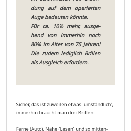
dung auf dem ope­rier­ten
Auge bedeu­ten könnte.
Für ca. 10% mehr, aus­ge­
hend von immer­hin noch
80% im Alter von 75 Jah­ren!
Die zudem ledig­lich Bril­len
als Aus­gleich erfordern.
Sicher, das ist zuwei­len etwas 'umständ­lich',
immer­hin braucht man drei Bril­len:
Fer­ne (Auto), Nähe (Lesen) und so mit­ten­