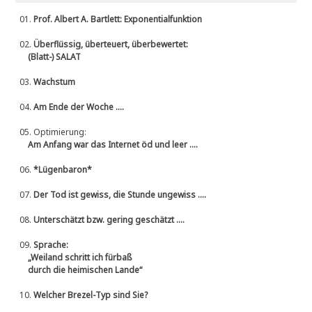
01.
Prof. Albert A. Bartlett: Exponentialfunktion
02.
Überflüssig, überteuert, überbewertet:
(Blatt-) SALAT
03.
Wachstum
04.
Am Ende der Woche ....
05.
Optimierung:
Am Anfang war das Internet öd und leer ....
06.
*Lügenbaron*
07.
Der Tod ist gewiss, die Stunde ungewiss ....
08.
Unterschätzt bzw. gering geschätzt ....
09.
Sprache:
„Weiland schritt ich fürbaß
durch die heimischen Lande“
10.
Welcher Brezel-Typ sind Sie?