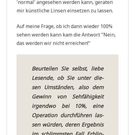
'nor­mal' ange­se­hen wer­den kann, gera­ten
mir künst­li­che Lin­sen ein­set­zen zu lassen.
Auf mei­ne Fra­ge, ob ich dann wie­der 100%
sehen wer­den kann kam die Ant­wort "Nein,
das wer­den wir nicht erreichen!"
Beur­tei­len Sie selbst, lie­be
Lesen­de, ob Sie unter die­
sen Umstän­den, also dem
Gewinn von Seh­fä­hig­keit
irgend­wo bei 10%, eine
Ope­ra­ti­on durch­füh­ren las­
sen wür­den, deren Ergeb­nis
im schlimm­sten Fall Erblin­