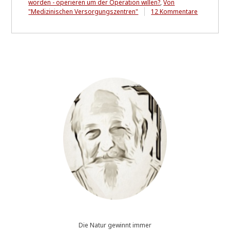
worden - operieren um der Operation willen?
,
Von
zu
"Medizinischen Versorgungszentren"
12 Kommentare
Außer
Spesen
nichts
gewesen
....
O
d
e
r
:
W
i
e
i
c
h
e
i
n
m
a
l
-
Die Natur gewinnt immer