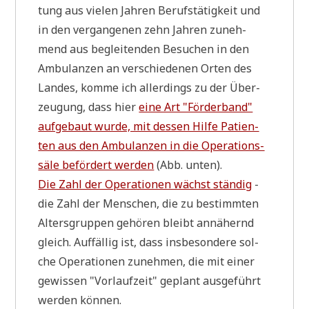
tung aus vie­len Jah­ren Berufs­tä­tig­keit und
in den ver­gan­ge­nen zehn Jah­ren zuneh­
mend aus beglei­ten­den Besu­chen in den
Ambu­lan­zen an ver­schie­de­nen Orten des
Lan­des, kom­me ich aller­dings zu der Über­
zeu­gung, dass hier
eine Art "För­der­band"
auf­ge­baut wur­de, mit des­sen Hil­fe Pati­en­
ten aus den Ambu­lan­zen in die Ope­ra­ti­ons­
sä­le beför­dert wer­den
(Abb. unten).
Die Zahl der Ope­ra­tio­nen wächst stän­dig
-
die Zahl der Men­schen, die zu bestimm­ten
Alters­grup­pen gehö­ren bleibt annä­hernd
gleich. Auf­fäl­lig ist, dass ins­be­son­de­re sol­
che Ope­ra­tio­nen zuneh­men, die mit einer
gewis­sen "Vor­lauf­zeit" geplant aus­ge­führt
wer­den können.