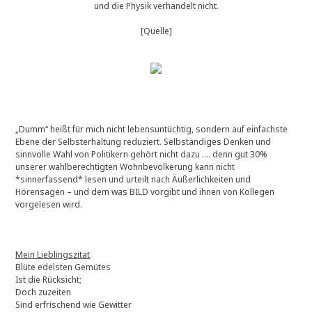
n
und die Physik verhandelt nicht.
a
c
[Quelle]
h
v
i
e
l
e
n
„Dumm“ heißt für mich nicht lebensuntüchtig, sondern auf einfachste
J
Ebene der Selbsterhaltung reduziert. Selbständiges Denken und
a
sinnvolle Wahl von Politikern gehört nicht dazu …. denn gut 30%
h
unserer wahlberechtigten Wohnbevölkerung kann nicht
r
*sinnerfassend* lesen und urteilt nach Äußerlichkeiten und
e
Hörensagen – und dem was BILD vorgibt und ihnen von Kollegen
n
vorgelesen wird.
w
i
e
d
Mein Lieblingszitat
e
Blüte edelsten Gemütes
r
Ist die Rücksicht;
-
Doch zuzeiten
z
Sind erfrischend wie Gewitter
u