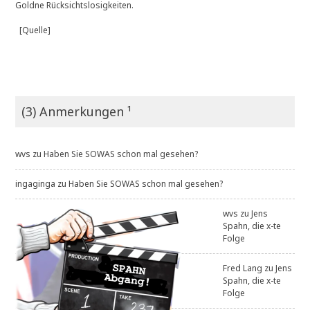
Goldne Rücksichtslosigkeiten.
e
i
[Quelle]
n
e
r
U
n
t
e
(3) Anmerkungen ¹
r
s
u
wvs
zu
Haben Sie SOWAS schon mal gesehen?
c
h
u
ingaginga
zu
Haben Sie SOWAS schon mal gesehen?
n
g
wvs
zu
Jens
g
Spahn, die x-te
i
Folge
n
g
Fred Lang
zu
Jens
Spahn, die x-te
Folge