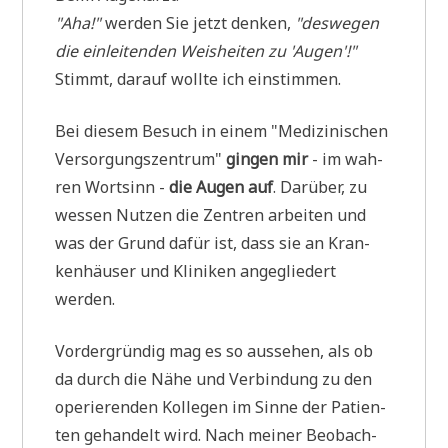
"Aha!"
wer­den Sie jetzt den­ken,
"des­we­gen
die ein­lei­ten­den Weis­hei­ten zu 'Augen'!"
Stimmt, dar­auf woll­te ich einstimmen.
Bei die­sem Besuch in einem "Medi­zi­ni­schen
Ver­sor­gungs­zen­trum"
gin­gen mir
- im wah­
ren Wort­sinn -
die Augen auf
. Dar­über, zu
wes­sen Nut­zen die Zen­tren arbei­ten und
was der Grund dafür ist, dass sie an Kran­
ken­häu­ser und Kli­ni­ken ange­glie­dert
werden.
Vor­der­grün­dig mag es so aus­se­hen, als ob
da durch die Nähe und Ver­bin­dung zu den
ope­rie­ren­den Kol­le­gen im Sin­ne der Pati­en­
ten gehan­delt wird. Nach mei­ner Beob­ach­