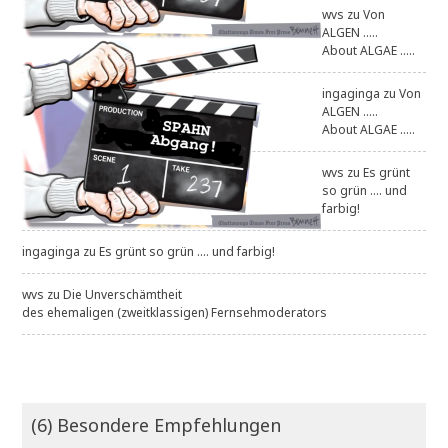
wvs
zu
Von
ALGEN .....
About ALGAE .....
ingaginga
zu
Von
ALGEN .....
About ALGAE .....
wvs
zu
Es grünt
so grün .... und
farbig!
ingaginga
zu
Es grünt so grün .... und farbig!
wvs
zu
Die Unverschämtheit
des ehemaligen (zweitklassigen) Fernsehmoderators
(6) Besondere Empfehlungen