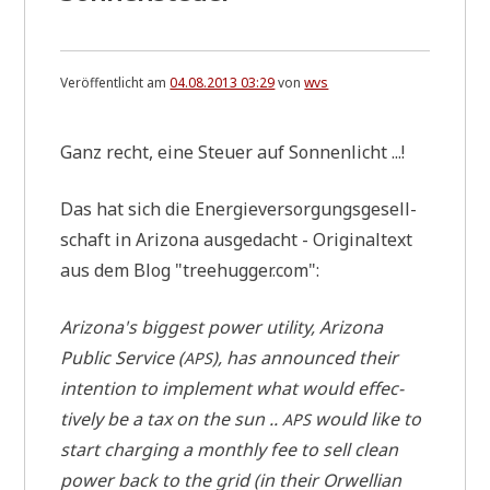
Veröffentlicht am
04.08.2013 03:29
von
wvs
Ganz recht, eine Steu­er auf Sonnenlicht ...!
Das hat sich die Ener­gie­ver­sor­gungs­ge­sell­
schaft in Ari­zo­na aus­ge­dacht - Ori­gi­nal­text
aus dem Blog "treehugger.com":
Arizona's big­gest power uti­li­ty, Ari­zo­na
Public Ser­vice (
), has announ­ced their
APS
inten­ti­on to imple­ment what would effec­
tively be a tax on the sun ..
would like to
APS
start char­ging a month­ly fee to sell clean
power back to the grid (in their Orwel­li­an