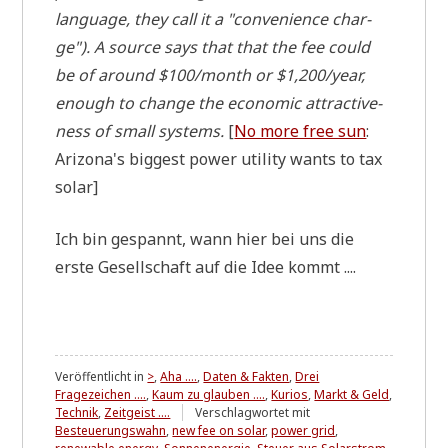
lan­guage, they call it a "con­ve­ni­ence char­
ge"). A source says that that the fee could
be of around $100/month or $1,200/year,
enough to chan­ge the eco­no­mic attrac­ti­ve­
ness of small systems.
[
No more free sun
:
Arizona's big­gest power uti­li­ty wants to tax
solar]
Ich bin gespannt, wann hier bei uns die
erste Gesell­schaft auf die Idee kommt ....
Veröffentlicht in
>
,
Aha ....
,
Daten & Fakten
,
Drei
Fragezeichen ....
,
Kaum zu glauben ....
,
Kurios
,
Markt & Geld
,
Technik
,
Zeitgeist ....
Verschlagwortet mit
Besteuerungswahn
,
new fee on solar
,
power grid
,