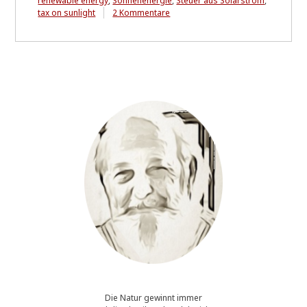
renewable energy
,
Sonnenenergie
,
Steuer aus Solarstrom
,
zu
tax on sunlight
2 Kommentare
Sonnensteuer
Die Natur gewinnt immer