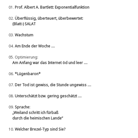
01.
Prof. Albert A. Bartlett: Exponentialfunktion
02.
Überflüssig, überteuert, überbewertet:
(Blatt-) SALAT
03.
Wachstum
04.
Am Ende der Woche ....
05.
Optimierung:
Am Anfang war das Internet öd und leer ....
06.
*Lügenbaron*
07.
Der Tod ist gewiss, die Stunde ungewiss ....
08.
Unterschätzt bzw. gering geschätzt ....
09.
Sprache:
„Weiland schritt ich fürbaß
durch die heimischen Lande“
10.
Welcher Brezel-Typ sind Sie?