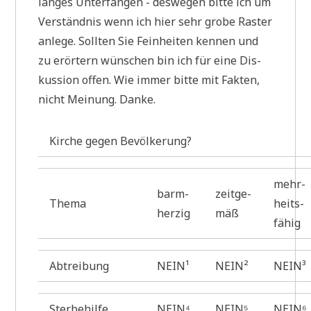
lan­ges Unter­fan­gen - des­we­gen bit­te ich um
Ver­ständ­nis wenn ich hier sehr gro­be Raster
anle­ge. Soll­ten Sie Fein­hei­ten ken­nen und
zu erör­tern wün­schen bin ich für eine Dis­
kus­si­on offen. Wie immer bit­te mit Fak­ten,
nicht Mei­nung. Danke.
Kir­che gegen Bevölkerung?
mehr­
barm­
zeit­ge­
Thema
heits­
her­zig
mäß
fä­hig
Abtreibung
NEIN¹
NEIN²
NEIN³
Sterbehilfe
NEIN⁴
NEIN⁵
NEIN⁶