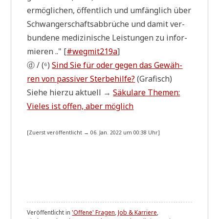
ermög­li­chen, öffent­lich und umfäng­lich über
Schwan­ger­schafts­ab­brü­che und damit ver­
bun­de­ne medi­zi­ni­sche Lei­stun­gen zu infor­
mie­ren .." [
#wegmit219a
]
ⓓ / (⁶)
Sind Sie für oder gegen das Gewäh­
ren von pas­si­ver Ster­be­hil­fe?
(Gra­fisch)
Sie­he hier­zu aktu­ell →
Säku­la­re The­men:
Vie­les ist offen, aber möglich
[Zuerst ver­öf­fent­licht → 06. Jan. 2022 um 00:38 Uhr]
Veröffentlicht in
'Offene' Fragen
,
Job & Karriere
,