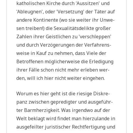
katho­li­schen Kir­che durch 'Aus­sit­zen' und
'Ableug­nen', oder 'Ver­set­zung' der Täter auf
ande­re Kon­ti­nen­te (wo sie wei­ter ihr Unwe­
sen trei­ben!) die Sexua­li­täts­de­lik­te gro­ßer
Zah­len ihrer Geist­li­chen zu 'ver­schlep­pen'
und durch Ver­zö­ge­run­gen der Ver­fah­rens­
wei­se in Kauf zu neh­men, dass Vie­le der
Betrof­fe­nen mög­li­cher­wei­se die Erle­di­gung
ihrer Fäl­le schon nicht mehr erle­ben wer­
den, will ich hier nicht wei­ter eingehen.
Wor­um es hier geht ist die rie­si­ge Dis­kre­
panz zwi­schen gepre­dig­ter und aus­ge­führ­
ter Barm­her­zig­keit. Was irgend­wo auf der
Welt beklagt wird fin­det man hier­zu­lan­de in
aus­ge­feil­ter juri­sti­scher Recht­fer­ti­gung und