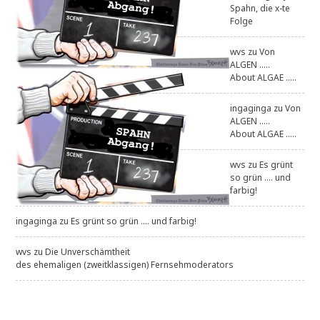
Spahn, die x-te
Folge
wvs
zu
Von
ALGEN .....
About ALGAE .....
ingaginga
zu
Von
ALGEN .....
About ALGAE .....
wvs
zu
Es grünt
so grün .... und
farbig!
ingaginga
zu
Es grünt so grün .... und farbig!
wvs
zu
Die Unverschämtheit
des ehemaligen (zweitklassigen) Fernsehmoderators