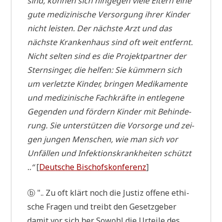
sind, kön­nen sich hin­ge­gen vie­le Eltern eine
gute medi­zi­ni­sche Ver­sor­gung ihrer Kin­der
nicht lei­sten. Der näch­ste Arzt und das
näch­ste Kran­ken­haus sind oft weit ent­fernt.
Nicht sel­ten sind es die Pro­jekt­part­ner der
Stern­sin­ger, die hel­fen: Sie küm­mern sich
um ver­letz­te Kin­der, brin­gen Medi­ka­men­te
und medi­zi­ni­sche Fach­kräf­te in ent­le­ge­ne
Gegen­den und för­dern Kin­der mit Behin­de­
rung. Sie unter­stüt­zen die Vor­sor­ge und zei­
gen jun­gen Men­schen, wie man sich vor
Unfäl­len und Infek­ti­ons­krank­hei­ten schützt
..“
[
Deut­sche Bischofs­kon­fe­renz
]
ⓑ ".. Zu oft klärt noch die Justiz offe­ne ethi­
sche Fra­gen und treibt den Gesetz­ge­ber
damit vor sich her. Sowohl die Urtei­le des