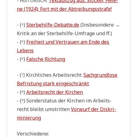
-
:
Text­aus­zug aus: Stöcker, Hele­
HISTORISCH
ne (1924): Fort mit der Abtrei­bungs­stra­fe!
- (⁴)
Sterbehilfe-Debatte.de
(Ins­be­son­de­re →
Kri­tik an der Ster­be­hil­fe-Umfra­ge und ff.)
- (⁵)
Frei­heit und Ver­trau­en am Ende des
Lebens
- (⁶)
Fal­sche Richtung
- (⁷) Kirch­li­ches Arbeits­recht:
Sach­grund­lo­se
Befri­stung stark eingeschränkt
- (⁸)
Arbeits­recht der Kirchen
- (⁹) Son­der­sta­tus der Kir­chen im Arbeits­
recht bleibt umstrit­ten
Vor­wurf der Dis­kri­
mi­nie­rung
Verschiedene: