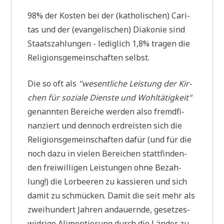
98% der Kosten bei der (katho­li­schen) Cari­
tas und der (evan­ge­li­schen) Dia­ko­nie sind
Staats­zah­lun­gen - ledig­lich 1,8% tra­gen die
Reli­gi­ons­ge­mein­schaf­ten selbst.
Die so oft als
"wesent­li­che Lei­stung der Kir­
chen für sozia­le Dien­ste und Wohl­tä­tig­keit"
genann­ten Berei­che wer­den also fremd­fi­
nan­ziert und den­noch erdrei­sten sich die
Reli­gi­ons­ge­mein­schaf­ten dafür (und für die
noch dazu in vie­len Berei­chen statt­fin­den­
den frei­wil­li­gen Lei­stun­gen ohne Bezah­
lung!) die Lor­bee­ren zu kas­sie­ren und sich
damit zu schmücken. Damit die seit mehr als
zwei­hun­dert Jah­ren andau­ern­de, geset­zes­
wid­ri­ge Ali­men­tie­rung durch die Län­der zu