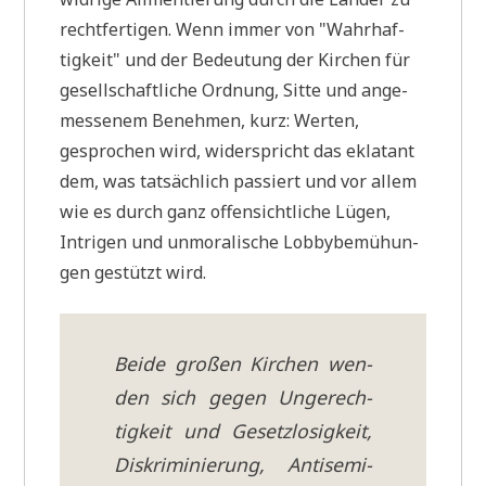
recht­fer­ti­gen. Wenn immer von "Wahr­haf­
tig­keit" und der Bedeu­tung der Kir­chen für
gesell­schaft­li­che Ord­nung, Sit­te und ange­
mes­se­nem Beneh­men, kurz: Wer­ten,
gespro­chen wird, wider­spricht das ekla­tant
dem, was tat­säch­lich pas­siert und vor allem
wie es durch ganz offen­sicht­li­che Lügen,
Intri­gen und unmo­ra­li­sche Lob­by­be­mü­hun­
gen gestützt wird.
Bei­de gro­ßen Kir­chen wen­
den sich gegen Unge­rech­
tig­keit und Gesetz­lo­sig­keit,
Dis­kri­mi­nie­rung, Anti­se­mi­