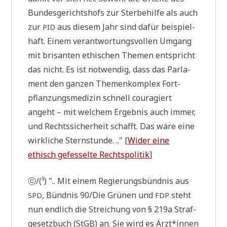
Bun­des­ge­richts­hofs zur Ster­be­hil­fe als auch
zur
aus die­sem Jahr sind dafür bei­spiel­
PID
haft. Einem ver­ant­wor­tungs­vol­len Umgang
mit bri­san­ten ethi­schen The­men ent­spricht
das nicht. Es ist not­wen­dig, dass das Par­la­
ment den gan­zen The­men­kom­plex Fort­
pflan­zungs­me­di­zin schnell cou­ra­giert
angeht – mit wel­chem Ergeb­nis auch immer,
und Rechts­si­cher­heit schafft. Das wäre eine
wirk­li­che Stern­stun­de. .." [
Wider eine
ethisch gefes­sel­te Rechts­po­li­tik
]
ⓒ/(³) ".. Mit einem Regie­rungs­bünd­nis aus
, Bünd­nis 90/Die Grü­nen und
steht
SPD
FDP
nun end­lich die Strei­chung von § 219a Straf­
ge­setz­buch (StGB) an. Sie wird es Ärzt*innen