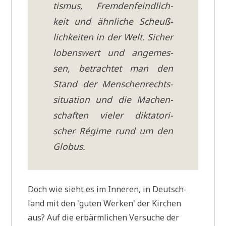
tis­mus, Frem­den­feind­lich­
keit und ähn­li­che Scheuß­
lich­kei­ten in der Welt. Sicher
lobens­wert und ange­mes­
sen, betrach­tet man den
Stand der Men­schen­rechts­
si­tua­ti­on und die Machen­
schaf­ten vie­ler dik­ta­to­ri­
scher Régime rund um den
Glo­bus.
Doch wie sieht es im Inne­ren, in Deutsch­
land mit den 'guten Wer­ken' der Kir­chen
aus? Auf die erbärm­li­chen Ver­su­che der