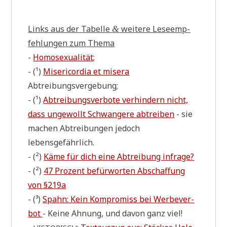
Links aus der Tabel­le
wei­te­re Lese­emp­
&
feh­lun­gen zum Thema
-
Homo­se­xua­li­tät
;
- (¹)
Miser­i­cor­dia et mise­ra
Abtreibungsvergebung;
- (¹)
Abtrei­bungs­ver­bo­te ver­hin­dern nicht,
dass unge­wollt Schwan­ge­re abtrei­ben
- sie
machen Abtrei­bun­gen jedoch
lebensgefährlich.
- (²)
Käme für dich eine Abtrei­bung infrage?
- (²)
47 Pro­zent befür­wor­ten Abschaf­fung
von §219a
- (³)
Spahn: Kein Kom­pro­miss bei Wer­be­ver­
bot
- Kei­ne Ahnung, und davon ganz viel!