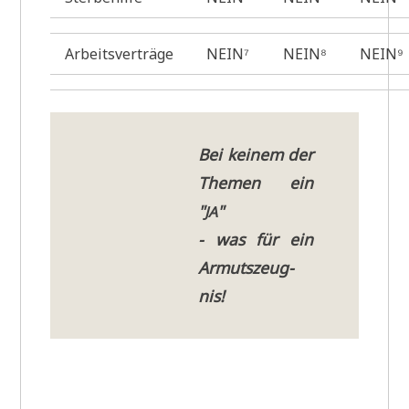
Arbeitsverträge
NEIN⁷
NEIN⁸
NEIN⁹
Bei kei­nem der
The­men ein
"
"
JA
- was für ein
Armuts­zeug­
nis!