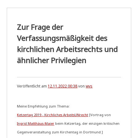
Zur Frage der
Verfassungsmäßigkeit des
kirchlichen Arbeitsrechts und
ähnlicher Privilegien
Veröffentlicht am
12.11.2022 00:38
von
wvs
Mei­ne Emp­feh­lung zum Thema:
Ket­zert­ag 2019 - Kirch­li­ches Arbeits­UN­recht
[Vor­trag von
Ingrid Mat­thä­us-Mai­er
beim Ket­zert­ag, der ein­zi­gen kri­ti­schen
Gegen­ver­an­stal­tung zum Kir­chen­tag in Dortmund.]