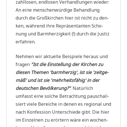
zahl­lo­sen, end­lo­sen Ver­hand­lun­gen wie­der:
An eine men­schen­wür­di­ge Behand­lung
durch die Groß­kir­chen hier ist nicht zu den­
ken, wäh­rend ihre Reprä­sen­tan­ten Scho­
nung und Barm­her­zig­keit (!) durch die Justiz
erfahren.
Neh­men wir aktu­el­le Bei­spie­le her­aus und
fra­gen
"Ist die Ein­stel­lung der Kir­chen zu
die­sen The­men 'barm­her­zig', ist sie 'zeit­ge­
mäß' und ist sie 'mehr­heits­fä­hig' in der
deut­schen Bevöl­ke­rung?"
. Natür­lich
umfasst eine sol­che Betrach­tung pau­scha­li­
siert vie­le Berei­che in denen es regio­nal und
nach Kon­fes­si­on Unter­schie­de gibt. Die hier
im Ein­zel­nen zu erör­tern wäre ein wochen­