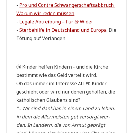
-
Pro und Con­tra Schwan­ger­schafts­ab­bruch:
War­um wir reden müssen
-
Lega­le Abtrei­bung – Für
Wider
&
-
Ster­be­hil­fe in Deutsch­land und Euro­pa:
Die
Tötung auf Verlangen
ⓐ Kin­der hel­fen Kin­dern - und die Kir­che
bestimmt wie das Geld ver­teilt wird.
Ob das immer im Inter­es­se
Kin­der
ALLER
geschieht oder wird nur denen gehol­fen, die
katho­li­schen Glau­bens sind?
".. Wir sind dank­bar, in einem Land zu leben,
in dem die Aller­mei­sten gut ver­sorgt wer­
den. In Län­dern, die von Armut geprägt