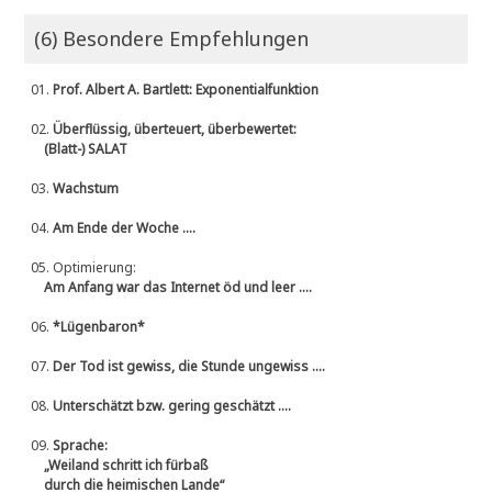
(6) Besondere Empfehlungen
01.
Prof. Albert A. Bartlett: Exponentialfunktion
02.
Überflüssig, überteuert, überbewertet:
(Blatt-) SALAT
03.
Wachstum
04.
Am Ende der Woche ....
05.
Optimierung:
Am Anfang war das Internet öd und leer ....
06.
*Lügenbaron*
07.
Der Tod ist gewiss, die Stunde ungewiss ....
08.
Unterschätzt bzw. gering geschätzt ....
09.
Sprache:
„Weiland schritt ich fürbaß
durch die heimischen Lande“