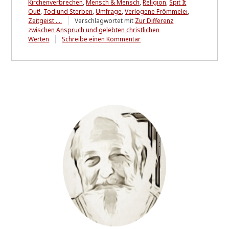
Kirchenverbrechen
,
Mensch & Mensch
,
Religion
,
Spit It
Out!
,
Tod und Sterben
,
Umfrage
,
Verlogene Frömmelei
,
Zeitgeist ....
Verschlagwortet mit
Zur Differenz
zwischen Anspruch und gelebten christlichen
zu
Werten
Schreibe einen Kommentar
Zur
Frage
der
Verfassungsmäßigkeit
des
kirchlichen
Arbeitsrechts
und
ähnlicher
Privilegien