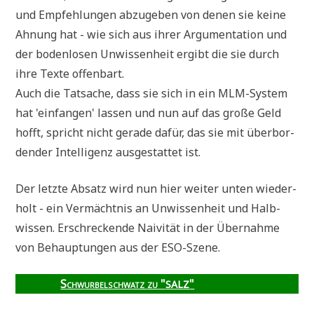
und Emp­feh­lun­gen abzu­ge­ben von denen sie kei­ne
Ahnung hat - wie sich aus ihrer Argu­men­ta­ti­on und
der boden­lo­sen Unwis­sen­heit ergibt die sie durch
ihre Tex­te offenbart.
Auch die Tat­sa­che, dass sie sich in ein MLM-System
hat 'ein­fan­gen' las­sen und nun auf das gro­ße Geld
hofft, spricht nicht gera­de dafür, das sie mit über­bor­
den­der Intel­li­genz aus­ge­stat­tet ist.
Der letz­te Absatz wird nun hier wei­ter unten wie­der­
holt - ein Ver­mächt­nis an Unwis­sen­heit und Halb­
wis­sen. Erschrecken­de Nai­vi­tät in der Über­nah­me
von Behaup­tun­gen aus der ESO-Szene.
Schwur­bel­schwatz zu "
"
SALZ