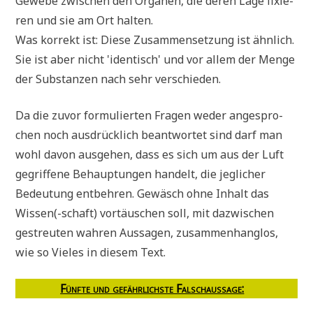
Gewe­be zwi­schen den Orga­nen, die deren Lage fixie­
ren und sie am Ort halten.
Was kor­rekt ist: Die­se Zusam­men­set­zung ist ähn­lich.
Sie ist aber nicht 'iden­tisch' und vor allem der Men­ge
der Sub­stan­zen nach sehr verschieden.
Da die zuvor for­mu­lier­ten Fra­gen weder ange­spro­
chen noch aus­drück­lich beant­wor­tet sind darf man
wohl davon aus­ge­hen, dass es sich um aus der Luft
gegrif­fe­ne Behaup­tun­gen han­delt, die jeg­li­cher
Bedeu­tung ent­beh­ren. Gewäsch ohne Inhalt das
Wissen(-schaft) vor­täu­schen soll, mit dazwi­schen
gestreu­ten wah­ren Aus­sa­gen, zusam­men­hang­los,
wie so Vie­les in die­sem Text.
Fünf­te und gefähr­lich­ste Falsch­aus­sa­ge
: