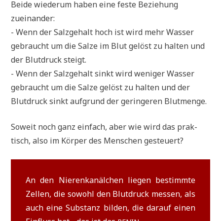
Bei­de wie­der­um haben eine feste Bezie­hung
zueinander:
- Wenn der Salz­ge­halt hoch ist wird mehr Was­ser
gebraucht um die Sal­ze im Blut gelöst zu hal­ten und
der Blut­druck steigt.
- Wenn der Salz­ge­halt sinkt wird weni­ger Was­ser
gebraucht um die Sal­ze gelöst zu hal­ten und der
Blut­druck sinkt auf­grund der gerin­ge­ren Blutmenge.
Soweit noch ganz ein­fach, aber wie wird das prak­
tisch, also im Kör­per des Men­schen gesteuert?
An den Nie­ren­ka­näl­chen lie­gen bestimm­te
Zel­len, die sowohl den Blut­druck mes­sen, als
auch eine Sub­stanz bil­den, die dar­auf einen