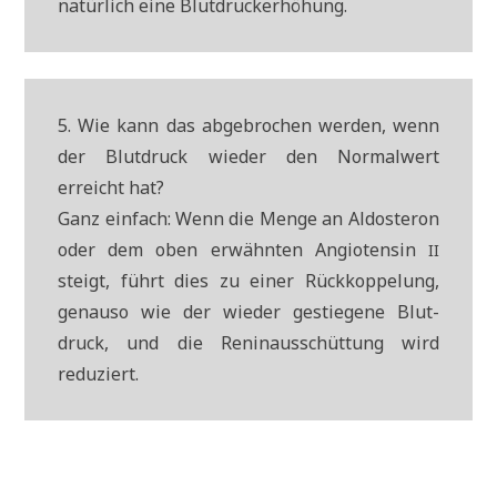
natür­lich eine Blutdruckerhöhung.
5. Wie kann das abge­bro­chen wer­den, wenn
der Blut­druck wie­der den Nor­mal­wert
erreicht hat?
Ganz ein­fach: Wenn die Men­ge an Aldo­ste­ron
oder dem oben erwähn­ten Angio­ten­sin
II
steigt, führt dies zu einer Rück­kop­pe­lung,
genau­so wie der wie­der gestie­ge­ne Blut­
druck, und die Renin­aus­schüt­tung wird
reduziert.