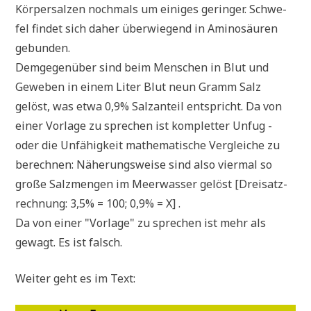
Kör­per­sal­zen noch­mals um eini­ges gerin­ger. Schwe­
fel fin­det sich daher über­wie­gend in Ami­no­säu­ren
gebunden.
Dem­ge­gen­über sind beim Men­schen in Blut und
Gewe­ben in einem Liter Blut neun Gramm Salz
gelöst, was etwa 0,9% Salz­an­teil ent­spricht. Da von
einer Vor­la­ge zu spre­chen ist kom­plet­ter Unfug -
oder die Unfä­hig­keit mathe­ma­ti­sche Ver­glei­che zu
berech­nen: Nähe­rungs­wei­se sind also vier­mal so
gro­ße Salz­men­gen im Meer­was­ser gelöst [Drei­satz­
rech­nung: 3,5% = 100; 0,9% = X] .
Da von einer "Vor­la­ge" zu spre­chen ist mehr als
gewagt. Es ist falsch.
Wei­ter geht es im Text: