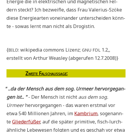
Ener­gie die in elek­tri­schen und magne­ti­schen Fel­
dern steckt? Ich bezweif­le, dass Frau Vale­ri­us-Szö­ke
die­se Ener­gie­ar­ten von­ein­an­der unter­schei­den könn­
te - sowas lernt man nicht als Drogistin.
{
: wiki­pe­dia com­mons Lizenz;
1.2,,
BILD
GNU
FDL
erstellt von Arthur Weas­ley (abge­ru­fen 12.7.2008)}
Zwei­te Falsch­aus­sa­ge
:
"
..da der Mensch aus dem sog. Urmeer her­vor­ge­gan­
gen ist.. "
- Der Mensch ist nicht
aus dem sog.
Urmeer
her­vor­ge­gan­gen - das waren erst­mal vor
etwa 540 Mil­lio­nen Jah­ren, im
Kam­bri­um
, soge­nann­
te
Glie­der­fü­ßer
, auf die spä­ter pri­mi­ti­ve, fisch-lurch-
ähn­li­che Lebe­we­sen folg­ten und es geschah vor etwa