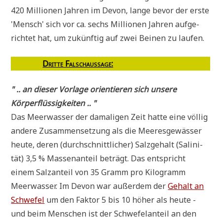
420 Mil­lio­nen Jah­ren im Devon, lan­ge bevor der erste
'Mensch' sich vor ca. sechs Mil­lio­nen Jah­ren auf­ge­
rich­tet hat, um zukünf­tig auf zwei Bei­nen zu laufen.
Drit­te Falsch­aus­sa­ge:
" .. an die­ser Vor­la­ge ori­en­tie­ren sich unse­re
Körperflüssigkeiten .. "
Das Meer­was­ser der dama­li­gen Zeit hat­te eine völ­lig
ande­re Zusam­men­set­zung als die Mee­res­ge­wäs­ser
heu­te, deren (durch­schnitt­li­cher) Salz­ge­halt (Sali­ni­
tät) 3,5 % Mas­sen­an­teil beträgt. Das ent­spricht
einem Salz­an­teil von 35 Gramm pro Kilo­gramm
Meer­was­ser. Im Devon war außer­dem der
Gehalt an
Schwe­fel
um den Fak­tor 5 bis 10 höher als heu­te -
und beim Men­schen ist der Schwe­fel­an­teil an den