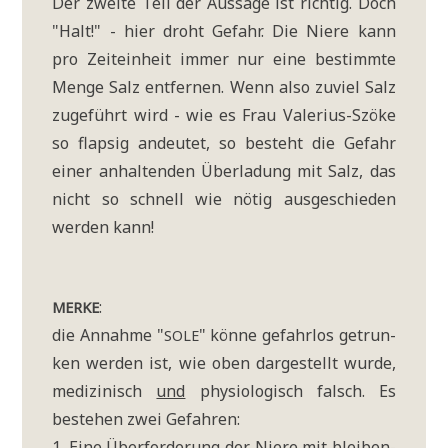
Der zwei­te Teil der Aus­sa­ge ist rich­tig. Doch
"Halt!" - hier droht Gefahr. Die Nie­re kann
pro Zeit­ein­heit immer nur eine bestimm­te
Men­ge Salz ent­fer­nen. Wenn also zuviel Salz
zuge­führt wird - wie es Frau Vale­ri­us-Szö­ke
so flap­sig andeu­tet, so besteht die Gefahr
einer anhal­ten­den Über­la­dung mit Salz, das
nicht so schnell wie nötig aus­ge­schie­den
wer­den kann!
:
MERKE
die Annah­me "
" kön­ne gefahr­los getrun­
SOLE
ken wer­den ist, wie oben dar­ge­stellt wur­de,
medi­zi­nisch
und
phy­sio­lo­gisch falsch. Es
bestehen zwei Gefahren:
1. Eine Über­for­de­rung der Nie­re mit blei­ben­