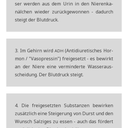
ser wer­den aus dem Urin in den Nie­ren­ka­
näl­chen wie­der zurück­ge­won­nen - dadurch
steigt der Blutdruck.
3. Im Gehirn wird
(Anti­di­ure­ti­sches Hor­
ADH
mon / "Vaso­pres­sin") frei­ge­setzt - es bewirkt
an der Nie­re eine ver­min­der­te Was­ser­aus­
schei­dung. Der Blut­druck steigt.
4. Die frei­ge­setz­ten Sub­stan­zen bewir­ken
zusätz­lich eine Stei­ge­rung von Durst und den
Wunsch Sal­zi­ges zu essen - auch das för­dert