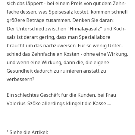
sich das läp­pert - bei einem Preis von gut dem Zehn­
fa­che des­sen, was Spei­se­salz kostet, kom­men schnell
grö­ße­re Beträ­ge zusam­men. Den­ken Sie daran:
Der Unter­schied zwi­schen "Hima­la­ya­salz" und Koch­
salz ist der­art gering, dass man Spe­zi­al­la­bo­re
braucht um das nach­zu­wei­sen. Für so wenig Unter­
schied das Zehn­fa­che an Kosten - ohne eine Wir­kung,
und wenn eine Wir­kung, dann die, die eige­ne
Gesund­heit dadurch zu rui­nie­ren anstatt zu
verbessern?
Ein schlech­tes Geschäft für die Kun­den, bei Frau
Vale­ri­us-Szö­ke aller­dings klin­gelt die Kasse ....
¹ Sie­he die Artikel: