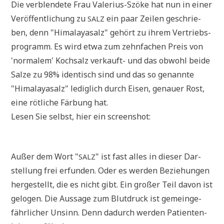
Die ver­blen­de­te Frau Vale­ri­us-Szö­ke hat nun in einer
Ver­öf­fent­li­chung zu
ein paar Zei­len geschrie­
SALZ
ben, denn "Hima­la­ya­salz" gehört zu ihrem Ver­triebs­
pro­gramm. Es wird etwa zum zehn­fa­chen Preis von
'nor­ma­lem' Koch­salz ver­kauft- und das obwohl bei­de
Sal­ze zu 98% iden­tisch sind und das so genann­te
"Hima­la­ya­salz" ledig­lich durch Eisen, genau­er Rost,
eine röt­li­che Fär­bung hat.
Lesen Sie selbst, hier ein screenshot:
Außer dem Wort "
" ist fast alles in die­ser Dar­
SALZ
stel­lung frei erfun­den. Oder es wer­den Bezie­hun­gen
her­ge­stellt, die es nicht gibt. Ein gro­ßer Teil davon ist
gelo­gen. Die Aus­sa­ge zum Blut­druck ist gemein­ge­
fähr­li­cher Unsinn. Denn dadurch wer­den Pati­en­ten­