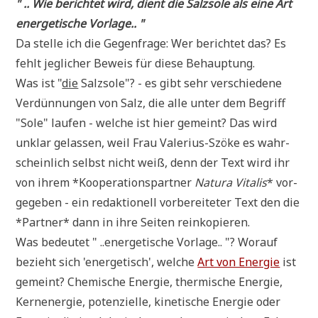
" .. Wie berich­tet wird, dient die Salz­so­le als eine Art
ener­ge­ti­sche Vorlage.. "
Da stel­le ich die Gegen­fra­ge: Wer berich­tet das? Es
fehlt jeg­li­cher Beweis für die­se Behauptung.
Was ist "
die
Salz­so­le"? - es gibt sehr ver­schie­de­ne
Ver­dün­nun­gen von Salz, die alle unter dem Begriff
"Sole" lau­fen - wel­che ist hier gemeint? Das wird
unklar gelas­sen, weil Frau Vale­ri­us-Szö­ke es wahr­
schein­lich selbst nicht weiß, denn der Text wird ihr
von ihrem *Koope­ra­ti­ons­part­ner
Natu­ra Vita­lis
* vor­
ge­ge­ben - ein redak­tio­nell vor­be­rei­te­ter Text den die
*Part­ner* dann in ihre Sei­ten reinkopieren.
Was bedeu­tet " ..ener­ge­ti­sche Vor­la­ge.. "? Wor­auf
bezieht sich 'ener­ge­tisch', wel­che
Art von Ener­gie
ist
gemeint? Che­mi­sche Ener­gie, ther­mi­sche Ener­gie,
Kern­ener­gie, poten­zi­el­le, kine­ti­sche Ener­gie oder