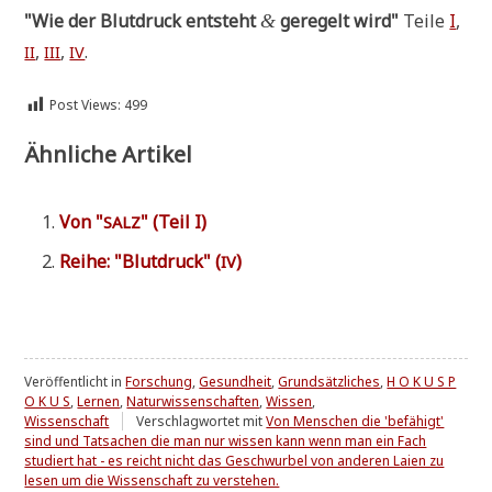
"Wie der Blut­druck ent­steht
gere­gelt wird"
Tei­le
I
,
&
,
,
.
II
III
IV
Post Views:
499
Ähnliche Artikel
Von "
" (Teil I)
SALZ
Rei­he: "Blut­druck" (
)
IV
Veröffentlicht in
Forschung
,
Gesundheit
,
Grundsätzliches
,
H O K U S P
O K U S
,
Lernen
,
Naturwissenschaften
,
Wissen
,
Wissenschaft
Verschlagwortet mit
Von Menschen die 'befähigt'
sind und Tatsachen die man nur wissen kann wenn man ein Fach
studiert hat - es reicht nicht das Geschwurbel von anderen Laien zu
lesen um die Wissenschaft zu verstehen.