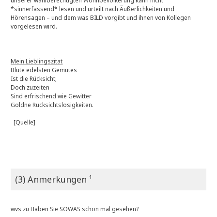
unserer wahlberechtigten Wohnbevölkerung kann nicht
*sinnerfassend* lesen und urteilt nach Äußerlichkeiten und
Hörensagen – und dem was BILD vorgibt und ihnen von Kollegen
vorgelesen wird.
Mein Lieblingszitat
Blüte edelsten Gemütes
Ist die Rücksicht;
Doch zuzeiten
Sind erfrischend wie Gewitter
Goldne Rücksichtslosigkeiten.
[Quelle]
(3) Anmerkungen ¹
wvs
zu
Haben Sie SOWAS schon mal gesehen?