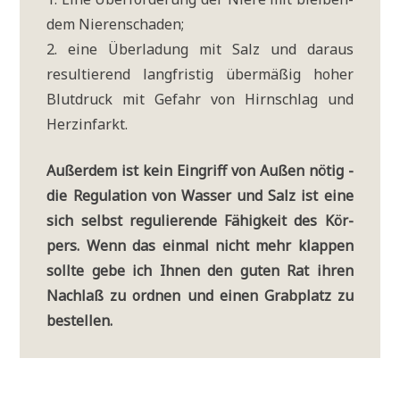
dem Nierenschaden;
2. eine Über­la­dung mit Salz und dar­aus
resul­tie­rend lang­fri­stig über­mä­ßig hoher
Blut­druck mit Gefahr von Hirn­schlag und
Herzinfarkt.
Außer­dem ist kein Ein­griff von Außen nötig -
die Regu­la­ti­on von Was­ser und Salz ist eine
sich selbst regu­lie­ren­de Fähig­keit des Kör­
pers. Wenn das ein­mal nicht mehr klap­pen
soll­te gebe ich Ihnen den guten Rat ihren
Nach­laß zu ord­nen und einen Grab­platz zu
bestellen.