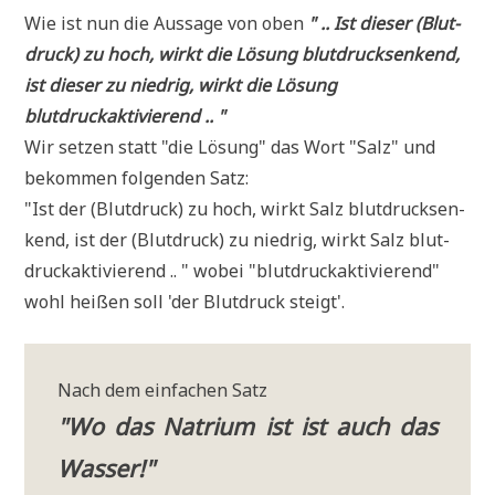
Wie ist nun die Aus­sa­ge von oben
" .. Ist die­ser (Blut­
druck) zu hoch, wirkt die Lösung blut­druck­sen­kend,
ist die­ser zu nied­rig, wirkt die Lösung
blutdruckaktivierend .. "
Wir set­zen statt "die Lösung" das Wort "Salz" und
bekom­men fol­gen­den Satz:
"Ist der (Blut­druck) zu hoch, wirkt Salz blut­druck­sen­
kend, ist der (Blut­druck) zu nied­rig, wirkt Salz blut­
druck­ak­ti­vie­rend .. " wobei "blut­druck­ak­ti­vie­rend"
wohl hei­ßen soll 'der Blut­druck steigt'.
Nach dem ein­fa­chen Satz
"Wo das Natri­um ist ist auch das
Wasser!"