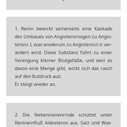
1. Renin bewirkt sei­ner­seits eine Kas­ka­de
des Umbau­es von Angio­ten­si­no­gen zu Angio­
ten­sin I, was wie­der­um zu Angio­ten­sin
ver­
II
än­dert wird. Die­se Sub­stanz führt zu einer
Ver­en­gung klei­ner Blut­ge­fä­ße, und weil es
davon eine Men­ge gibt, wirkt sich das rasch
auf den But­druck aus:
Er steigt wie­der an.
2. Die Neben­nie­ren­rin­de schüt­tet unter
Renin­e­influß Aldo­ste­ron aus. Salz und Was­