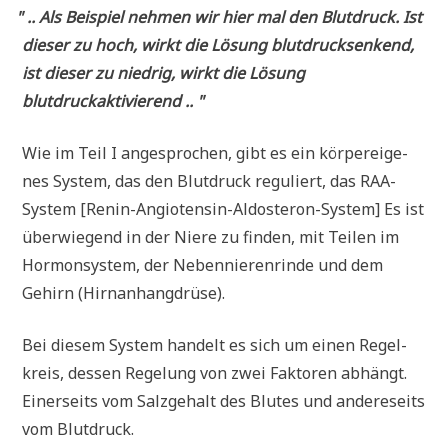
"
.. Als Bei­spiel neh­men wir hier mal den Blut­druck. Ist
die­ser zu hoch, wirkt die Lösung blut­druck­sen­kend,
ist die­ser zu nied­rig, wirkt die Lösung
blutdruckaktivierend .. "
Wie im Teil I ange­spro­chen, gibt es ein kör­per­ei­ge­
nes System, das den Blut­druck regu­liert, das RAA-
System [Renin-Angio­ten­sin-Aldo­ste­ron-System] Es ist
über­wie­gend in der Nie­re zu fin­den, mit Tei­len im
Hor­mon­sy­stem, der Neben­nie­ren­rin­de und dem
Gehirn (Hirn­an­hang­drü­se).
Bei die­sem System han­delt es sich um einen Regel­
kreis, des­sen Rege­lung von zwei Fak­to­ren abhängt.
Einer­seits vom Salz­ge­halt des Blu­tes und ande­re­seits
vom Blutdruck.