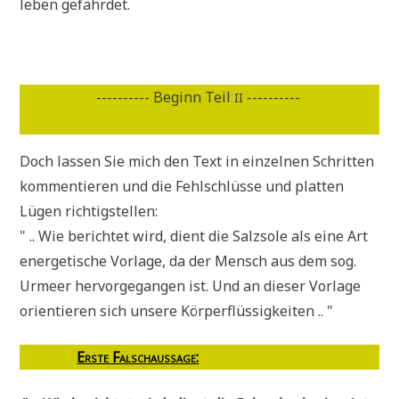
le­ben gefährdet.
---------- Beginn Teil
----------
II
Doch las­sen Sie mich den Text in ein­zel­nen Schrit­ten
kom­men­tie­ren und die Fehl­schlüs­se und plat­ten
Lügen richtigstellen:
" .. Wie berich­tet wird, dient die Salz­so­le als eine Art
ener­ge­ti­sche Vor­la­ge, da der Mensch aus dem sog.
Urmeer her­vor­ge­gan­gen ist. Und an die­ser Vor­la­ge
ori­en­tie­ren sich unse­re Körperflüssigkeiten .. "
Erste Falsch­aus­sa­ge
: