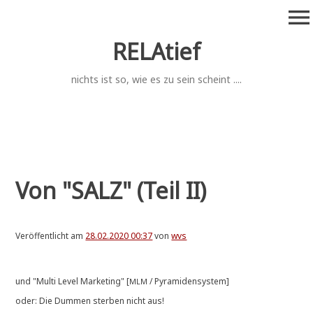
Zum
menu
Inhalt
springen
RELAtief
nichts ist so, wie es zu sein scheint ....
Von "SALZ" (Teil II)
Veröffentlicht am
28.02.2020 00:37
von
wvs
und "Mul­ti Level Mar­ke­ting" [
/ Pyramidensystem]
MLM
oder: Die Dum­men ster­ben nicht aus!