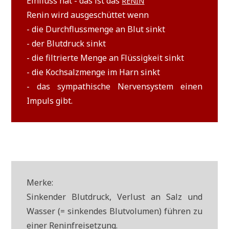
Ein­fluss hat - das ist das
RENIN
Renin wird aus­ge­schüt­tet wenn
- die Durch­fluss­men­ge an Blut sinkt
- der Blut­druck sinkt
- die fil­trier­te Men­ge an Flüs­sig­keit sinkt
- die Koch­salz­men­ge im Harn sinkt
- das sym­pa­thi­sche Ner­ven­sy­stem einen
Impuls gibt.
Mer­ke:
Sin­ken­der Blut­druck, Ver­lust an Salz und
Was­ser (= sin­ken­des Blut­vo­lu­men) füh­ren zu
einer Reninfreisetzung.