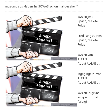
ingaginga
zu
Haben Sie SOWAS schon mal gesehen?
wvs
zu
Jens
Spahn, die x-te
Folge
Fred Lang
zu
Jens
Spahn, die x-te
Folge
wvs
zu
Von
ALGEN .....
About ALGAE .....
ingaginga
zu
Von
ALGEN .....
About ALGAE .....
wvs
zu
Es grünt
so grün .... und
farbig!