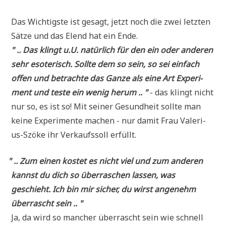
Das Wich­tig­ste ist gesagt, jetzt noch die zwei letz­ten
Sät­ze und das Elend hat ein Ende.
" .. Das klingt u.U. natür­lich für den ein oder ande­ren
sehr eso­te­risch. Soll­te dem so sein, so sei ein­fach
offen und betrach­te das Gan­ze als eine Art Expe­ri­
ment und teste ein wenig her­um .. "
- das klingt nicht
nur so, es ist so! Mit sei­ner Gesund­heit soll­te man
kei­ne Expe­ri­men­te machen - nur damit Frau Vale­ri­
us-Szö­ke ihr Ver­kaufs­soll erfüllt.
"
.. Zum einen kostet es nicht viel und zum ande­ren
kannst du dich so über­ra­schen las­sen, was
geschieht. Ich bin mir sicher, du wirst ange­nehm
über­rascht sein .. "
Ja, da wird so man­cher über­rascht sein wie schnell