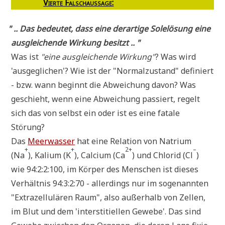
Vier­te Falsch­aus­sa­ge
:
"
.. Das bedeu­tet, dass eine der­ar­ti­ge Sole­lö­sung eine
aus­glei­chen­de Wir­kung besitzt .. "
Was ist
"eine aus­glei­chen­de Wir­kung"
? Was wird
'aus­ge­gli­chen'? Wie ist der "Nor­mal­zu­stand" defi­niert
- bzw. wann beginnt die Abwei­chung davon? Was
geschieht, wenn eine Abwei­chung pas­siert, regelt
sich das von selbst ein oder ist es eine fata­le
Störung?
Das
Meer­was­ser
hat eine Rela­ti­on von Natri­um
+
+
2+
–
(Na
), Kali­um (K
), Cal­ci­um (Ca
) und Chlo­rid (Cl
)
wie 94:2:2:100, im Kör­per des Men­schen ist die­ses
Ver­hält­nis 94:3:2:70 - aller­dings nur im soge­nann­ten
"Extra­zel­lu­lä­ren Raum", also außer­halb von Zel­len,
im Blut und dem 'intersti­ti­el­len Gewe­be'. Das sind