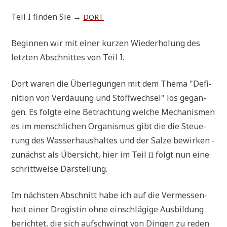
Teil I fin­den Sie →
DORT
Begin­nen wir mit einer kur­zen Wie­der­ho­lung des
letz­ten Abschnit­tes von Teil I.
Dort waren die Über­le­gun­gen mit dem The­ma "Defi­
ni­ti­on von Ver­dau­ung und Stoff­wech­sel" los gegan­
gen. Es folg­te eine Betrach­tung wel­che Mecha­nis­men
es im mensch­li­chen Orga­nis­mus gibt die die Steue­
rung des Was­ser­haus­hal­tes und der Sal­ze bewir­ken -
zunächst als Über­sicht, hier im Teil
folgt nun eine
II
schritt­wei­se Darstellung.
Im näch­sten Abschnitt habe ich auf die Ver­mes­sen­
heit einer Dro­gi­stin ohne ein­schlä­gi­ge Aus­bil­dung
berich­tet, die sich auf­schwingt von Din­gen zu reden