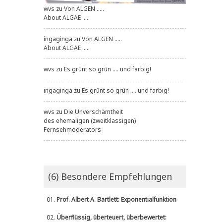
wvs
zu
Von ALGEN .....
About ALGAE .....
ingaginga
zu
Von ALGEN .....
About ALGAE .....
wvs
zu
Es grünt so grün .... und farbig!
ingaginga
zu
Es grünt so grün .... und farbig!
wvs
zu
Die Unverschämtheit
des ehemaligen (zweitklassigen)
Fernsehmoderators
(6) Besondere Empfehlungen
01.
Prof. Albert A. Bartlett: Exponentialfunktion
02.
Überflüssig, überteuert, überbewertet: