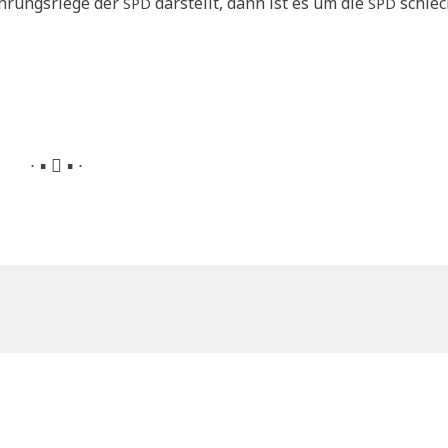
h­rungs­rie­ge der
dar­stellt, dann ist es um die
schlec
SPD
SPD
∙ ▪  ▪ ∙