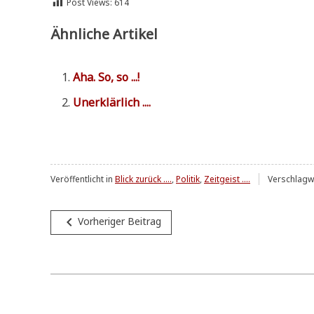
Post Views:
614
Ähnliche Artikel
Aha. So, so ...!
Uner­klär­lich ....
Veröffentlicht in
Blick zurück ....
,
Politik
,
Zeitgeist ....
Verschlagw
Beitragsnavigation
navigate_before
Vorheriger Beitrag