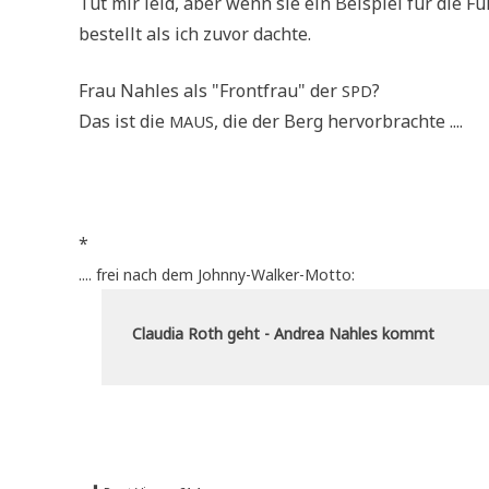
Tut mir leid, aber wenn sie ein Bei­spiel für die Fü
bestellt als ich zuvor dachte.
Frau Nah­les als "Front­frau" der
?
SPD
Das ist die
, die der Berg hervorbrachte ....
MAUS
*
.... frei nach dem Johnny-Walker-Motto:
Clau­dia Roth geht - Andrea Nah­les kommt