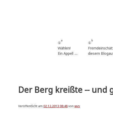
Zum
Inhalt
springen
a
b
①
①
Wählen!
Fremdeinschät
Ein Appell ....
diesem Blogau
Der Berg kreißte -- und 
Veröffentlicht am
02.12.2013 08:48
von
wvs