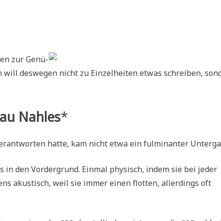
i­en zur Genü­
h will des­we­gen nicht zu Ein­zel­hei­ten etwas schrei­ben, son
au Nah­les
*
­ant­wor­ten hat­te, kam nicht etwa ein ful­mi­nan­ter Unterg
ts in den Vor­der­grund. Ein­mal phy­sisch, indem sie bei jeder
ens aku­stisch, weil sie immer einen flot­ten, aller­dings oft