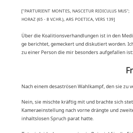
["PAR­TU­RI­ENT MON­TES, NAS­CE­TUR RIDI­CU­LUS MUS";
HORAZ (65 - 8 V.CHR.), ARS POE­TI­CA, VERS 139]
Über die Koali­ti­ons­ver­hand­lun­gen ist in den Med
ge berich­tet, gemeckert und dis­ku­tiert wor­den. Ic
zu einer Per­son die mir beson­ders auf­ge­fal­len ist:
Fr
Nach einem desa­strö­sen Wahl­kampf, den sie zu ver
Nein, sie misch­te kräf­tig mit und brach­te sich ste
Kame­ra­ein­stel­lung nach vor­ne dräng­te und zwei­t
inhalts­lo­sen Spruch parat hatte.