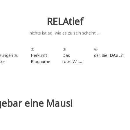
RELAtief
nichts ist so, wie es zu sein scheint ....
②
③
④
zungen zu
Herkunft
Das
der, die,
DAS
..?!
tor
Blogname
rote "A" ....
.
gebar eine Maus!