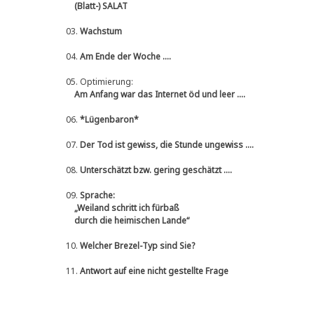
(Blatt-) SALAT
03.
Wachstum
04.
Am Ende der Woche ....
05.
Optimierung:
Am Anfang war das Internet öd und leer ....
06.
*Lügenbaron*
07.
Der Tod ist gewiss, die Stunde ungewiss ....
08.
Unterschätzt bzw. gering geschätzt ....
09.
Sprache:
„Weiland schritt ich fürbaß
durch die heimischen Lande“
10.
Welcher Brezel-Typ sind Sie?
11.
Antwort auf eine nicht gestellte Frage