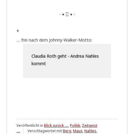
∙ ▪  ▪ ∙
*
.... frei nach dem Johnny-Walker-Motto:
Clau­dia Roth geht - Andrea Nah­les
kommt
Veröffentlicht in
Blick zurück ....
,
Politik
,
Zeitgeist
....
Verschlagwortet mit
Berg
,
Maus
,
Nahles
,