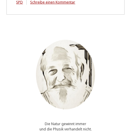
zu
SPD
Schreibe einen Kommentar
Der
Berg
kreißte
-
-
und
gebar
eine
Maus!
Die Natur gewinnt immer
und die Physik verhandelt nicht.