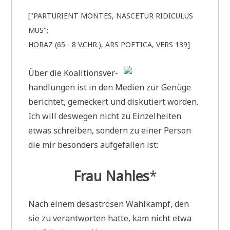
["PAR­TU­RI­ENT MON­TES, NAS­CE­TUR RIDI­CU­LUS
MUS";
HORAZ (65 - 8 V.CHR.), ARS POE­TI­CA, VERS 139]
Über die Koali­ti­ons­ver­
hand­lun­gen ist in den Medi­en zur Genü­ge
berich­tet, gemeckert und dis­ku­tiert wor­den.
Ich will des­we­gen nicht zu Ein­zel­hei­ten
etwas schrei­ben, son­dern zu einer Per­son
die mir beson­ders auf­ge­fal­len ist:
Frau Nah­les
*
Nach einem desa­strö­sen Wahl­kampf, den
sie zu ver­ant­wor­ten hat­te, kam nicht etwa