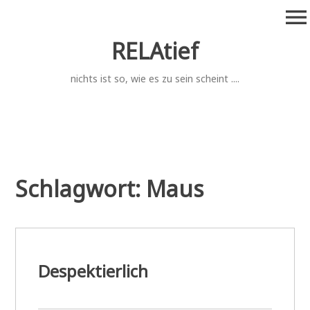
Zum
menu
Inhalt
springen
RELAtief
nichts ist so, wie es zu sein scheint ....
Schlagwort:
Maus
Despektierlich