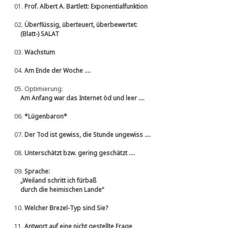
01.
Prof. Albert A. Bartlett: Exponentialfunktion
02.
Überflüssig, überteuert, überbewertet:
(Blatt-) SALAT
03.
Wachstum
04.
Am Ende der Woche ....
05.
Optimierung:
Am Anfang war das Internet öd und leer ....
06.
*Lügenbaron*
07.
Der Tod ist gewiss, die Stunde ungewiss ....
08.
Unterschätzt bzw. gering geschätzt ....
09.
Sprache:
„Weiland schritt ich fürbaß
durch die heimischen Lande“
10.
Welcher Brezel-Typ sind Sie?
11.
Antwort auf eine nicht gestellte Frage