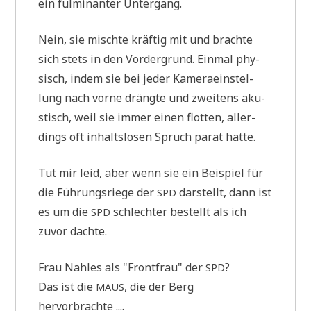
ein ful­mi­nan­ter Untergang.
Nein, sie misch­te kräf­tig mit und brach­te
sich stets in den Vor­der­grund. Ein­mal phy­
sisch, indem sie bei jeder Kame­ra­ein­stel­
lung nach vor­ne dräng­te und zwei­tens aku­
stisch, weil sie immer einen flot­ten, aller­
dings oft inhalts­lo­sen Spruch parat hatte.
Tut mir leid, aber wenn sie ein Bei­spiel für
die Füh­rungs­rie­ge der
dar­stellt, dann ist
SPD
es um die
schlech­ter bestellt als ich
SPD
zuvor dachte.
Frau Nah­les als "Front­frau" der
?
SPD
Das ist die
, die der Berg
MAUS
hervorbrachte ....