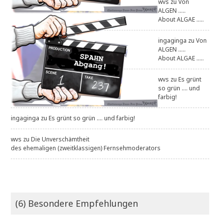
wvs
zu
Von
ALGEN .....
About ALGAE .....
ingaginga
zu
Von
ALGEN .....
About ALGAE .....
wvs
zu
Es grünt
so grün .... und
farbig!
ingaginga
zu
Es grünt so grün .... und farbig!
wvs
zu
Die Unverschämtheit
des ehemaligen (zweitklassigen) Fernsehmoderators
(6) Besondere Empfehlungen