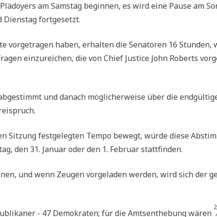
e Plä­doy­ers am Sams­tag begin­nen, es wird eine Pau­se am So
 Diens­tag fortgesetzt.
­te vor­ge­tra­gen haben, erhal­ten die Sena­to­ren 16 Stun­den,
Fra­gen ein­zu­rei­chen, die von Chief Justi­ce John Roberts vor­ge
ge­stimmt und danach mög­li­cher­wei­se über die end­gül­ti­g
Freispruch.
en Sit­zung fest­ge­leg­ten Tem­po bewegt, wür­de die­se Abstim
ag, den 31. Janu­ar oder den 1. Febru­ar stattfinden.
deh­nen, und wenn Zeu­gen vor­ge­la­den wer­den, wird sich der 
2
u­bli­ka­ner - 47 Demo­kra­ten; für die Amts­ent­he­bung wären