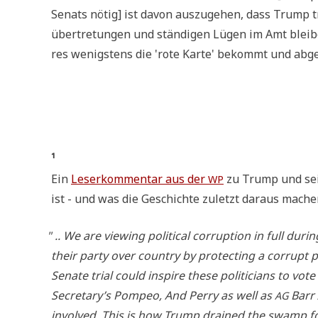
Senats nötig] ist davon aus­zu­ge­hen, dass Trump tr
über­tre­tun­gen und stän­di­gen Lügen im Amt blei­
res wenig­stens die 'rote Kar­te' bekommt und abge
¹
Ein
Leser­kom­men­tar aus der
zu Trump und sei­
WP
ist - und was die Geschich­te zuletzt dar­aus mache
"
.. We are vie­w­ing poli­ti­cal cor­rup­ti­on in full d
their par­ty over coun­try by pro­tec­ting a cor­rupt 
Sena­te tri­al could inspi­re the­se poli­ti­ci­ans to vot
Secretary’s Pom­peo, And Per­ry as well as
Barr
AG
invol­ved. This is how Trump drai­ned the swamp for