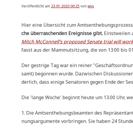
Veröffentlicht am
23.01.2020 00:25
von
wvs
Hier eine Über­sicht zum Amts­ent­he­bungs­pro­zes
che über­ra­schen­den Ereig­nis­se gibt.
Einst­wei­len a
Mitch McConnell’s pro­po­sed Sena­te tri­al will wo
fasst aus der Mam­mut­sit­zung, die von 13:00 bis 0
Der gest­ri­ge Tag war ein rei­ner "Geschäfts­ord­nun
samt) begon­nen wur­de. Dazwi­schen Dis­kus­sio­ne
der­lich, dass eini­ge Sena­to­ren gegen Ende der Ses­
Die 'lan­ge Woche' beginnt heu­te um 13.00 Uhr,
1. Die Amts­ent­he­bungs­be­am­ten des Reprä­sen­tan­
nungs­ar­gu­men­te vor­brin­gen. Sie haben 24 Stun­d