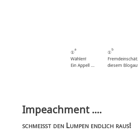
Zum
Inhalt
springen
a
b
①
①
Wählen!
Fremdeinschät
Ein Appell ....
diesem Blogau
Impeachment ....
schmeisst den Lumpen endlich raus!