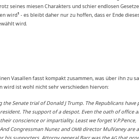
otz sei­nes mie­sen Cha­rak­ters und schier end­lo­sen Geset­ze
ben wird
¹
- es bleibt daher nur zu hof­fen, dass er Ende die­se
­wählt wird.
nen Vasal­len fasst kom­pakt zusam­men, was über ihn zu s
n wird ist wohl nicht sehr ver­schie­den hiervon:
uring the Sena­te tri­al of Donald J Trump. The Repu­bli­cans have 
pre­si­dent. The sup­port of a des­pot. Even the oath of office 
e their con­sci­ence or impar­tia­li­ty. Least we for­get V.P.Pence,
 And Con­gress­man Nunez and
direc­tor Mul­Va­ney are 
OMB
 his sup­port­ers. Att­or­ny gene­ral Barr was the
that pro­
AG