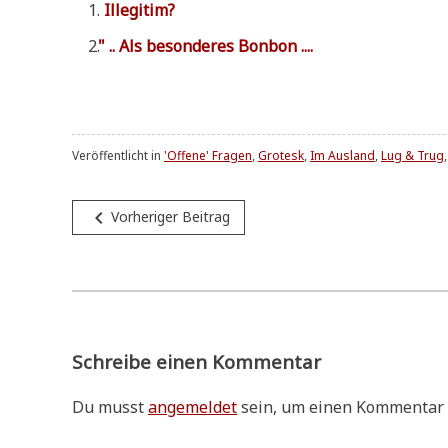
Ille­gi­tim?
"
.. Als beson­de­res Bonbon ....
Veröffentlicht in
'Offene' Fragen
,
Grotesk
,
Im Ausland
,
Lug & Trug
Beitragsnavigation
navigate_before
Vorheriger Beitrag
Schreibe einen Kommentar
Du musst
angemeldet
sein, um einen Kommentar