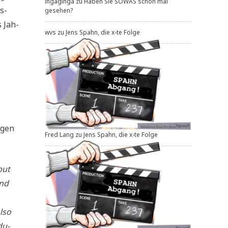
ingaginga
zu
Haben Sie SOWAS schon mal
s­
gesehen?
s Jah­
wvs
zu
Jens Spahn, die x-te Folge
agen
Fred Lang
zu
Jens Spahn, die x-te Folge
put
and
also
du­