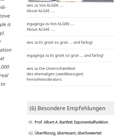
wvs
zu
Von ALGEN .....
li­
About ALGAE .....
bo­ve
yle is
ingaginga
zu
Von ALGEN .....
About ALGAE .....
y).
y
wvs
zu
Es grünt so grün .... und farbig!
­ti­on
ingaginga
zu
Es grünt so grün .... und farbig!
at
8,000
wvs
zu
Die Unverschämtheit
des ehemaligen (zweitklassigen)
real
Fernsehmoderators
 to
(6) Besondere Empfehlungen
01.
Prof. Albert A. Bartlett: Exponentialfunktion
02.
Überflüssig, überteuert, überbewertet: