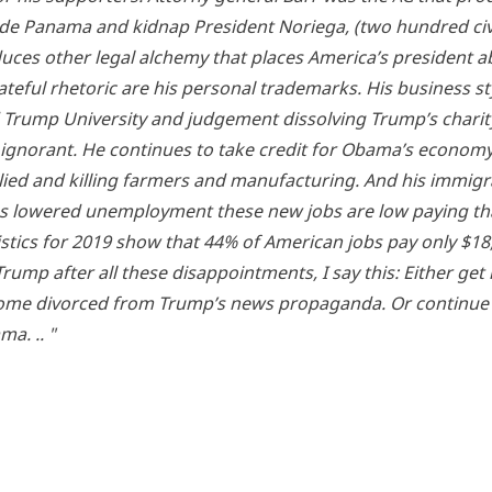
de Pana­ma and kid­nap Pre­si­dent Norie­ga, (two hundred civi­
ces other legal alche­my that places America’s pre­si­dent a
teful rhe­to­ric are his per­so­nal trade­marks. His busi­ness st
Trump Uni­ver­si­ty and jud­ge­ment dis­sol­ving Trump’s cha­ri­t
ly igno­rant. He con­ti­nues to take cre­dit for Obama’s eco­no­m
lied and kil­ling far­mers and manu­fac­tu­ring. And his immi­gra
has lowe­red unem­ployment the­se new jobs are low paying th
is­tics for 2019 show that 44% of Ame­ri­can jobs pay only $1
Trump after all the­se dis­ap­point­ments, I say this: Eit­her get 
­me divorced from Trump’s news pro­pa­gan­da. Or con­ti­n­ue
ma. .. "