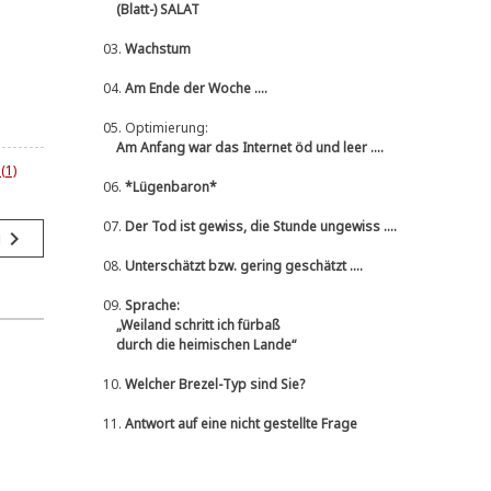
(Blatt-) SALAT
03.
Wachstum
04.
Am Ende der Woche ....
05.
Optimierung:
Am Anfang war das Internet öd und leer ....
(1)
06.
*Lügenbaron*
07.
Der Tod ist gewiss, die Stunde ungewiss ....
navigate_next
g
08.
Unterschätzt bzw. gering geschätzt ....
09.
Sprache:
„Weiland schritt ich fürbaß
durch die heimischen Lande“
10.
Welcher Brezel-Typ sind Sie?
11.
Antwort auf eine nicht gestellte Frage