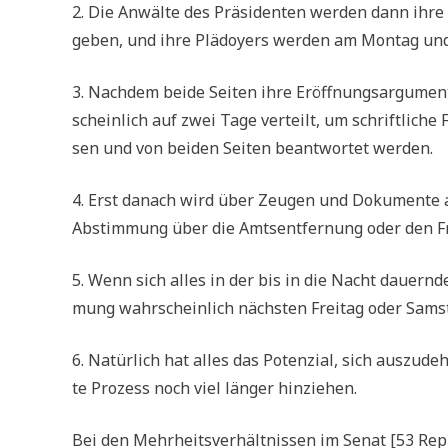
2. Die Anwäl­te des Prä­si­den­ten wer­den dann ihr
geben, und ihre Plä­doy­ers wer­den am Mon­tag und
3. Nach­dem bei­de Sei­ten ihre Eröff­nungs­ar­gu­men
schein­lich auf zwei Tage ver­teilt, um schrift­li­che 
sen und von bei­den Sei­ten beant­wor­tet werden.
4. Erst danach wird über Zeu­gen und Doku­men­te ab
Abstim­mung über die Amts­ent­fer­nung oder den 
5. Wenn sich alles in der bis in die Nacht dau­ern­d
mung wahr­schein­lich näch­sten Frei­tag oder Sams­t
6. Natür­lich hat alles das Poten­zi­al, sich aus­zu­
te Pro­zess noch viel län­ger hinziehen.
Bei den Mehr­heits­ver­hält­nis­sen im Senat [53 Rep