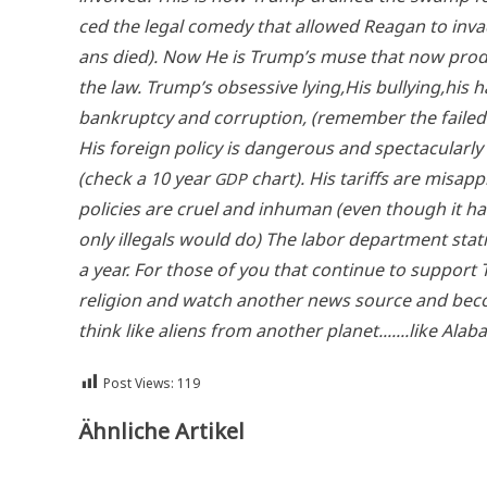
ced the legal come­dy that allo­wed Rea­gan to inva­
ans died). Now He is Trump’s muse that now pro­du­
the law. Trump’s obses­si­ve lying,His bullying,his ha
bank­rupt­cy and cor­rup­ti­on, (remem­ber the fai­led 
His for­eign poli­cy is dan­ge­rous and spec­ta­cu­lar­
(check a 10 year
chart). His tariffs are mis­ap­p
GDP
poli­ci­es are cruel and inhu­man (even though it 
only ille­gals would do) The labor depart­ment sta­t
a year. For tho­se of you that con­ti­n­ue to sup­port 
reli­gi­on and watch ano­ther news source and beco
think like ali­ens from ano­ther planet.......like Alaba
Post Views:
119
Ähnliche Artikel