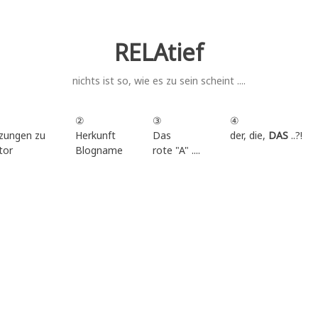
RELAtief
nichts ist so, wie es zu sein scheint ....
②
③
④
zungen zu
Herkunft
Das
der, die,
DAS
..?!
tor
Blogname
rote "A" ....
.