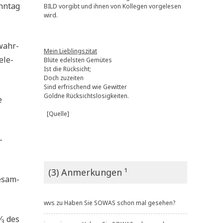
nn­tag
BILD vorgibt und ihnen von Kollegen vorgelesen
wird.
 wahr­
Mein Lieblingszitat
­le­
Blüte edelsten Gemütes
Ist die Rücksicht;
Doch zuzeiten
Sind erfrischend wie Gewitter
Goldne Rücksichtslosigkeiten.
e
[Quelle]
­
(3) Anmerkungen ¹
gesam­
wvs
zu
Haben Sie SOWAS schon mal gesehen?
⁄
des
3