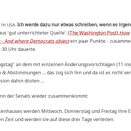
s in
.
Ich wer­de dazu nur etwas schrei­ben, wenn es irgen
USA
us 'gut unter­rich­te­ter Quel­le':
(The Washing­ton Post)
How
rk - And whe­re Demo­crats object
ein paar Punk­te - zusam­me
1:30 Uhr dauerte.
gs­tag" an dem mit ein­zel­nen Ände­rungs­vor­schlä­gen (11 ins
n
Abstim­mun­gen .... das zog sich hin und da ist es nicht ve
&
si­on dahin dösten ....
 wenn der Senats wie­der zusammenkommt:
ten­hau­ses wer­den Mitt­woch, Don­ners­tag und Frei­tag ihre E
en Zeit und wer­den sie auf die­se drei Tage verteilen.