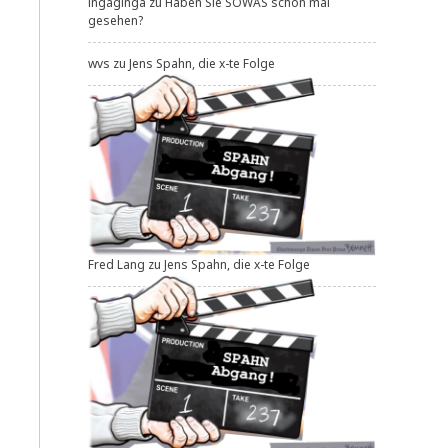
ingaginga
zu
Haben Sie SOWAS schon mal
gesehen?
wvs
zu
Jens Spahn, die x-te Folge
Fred Lang
zu
Jens Spahn, die x-te Folge