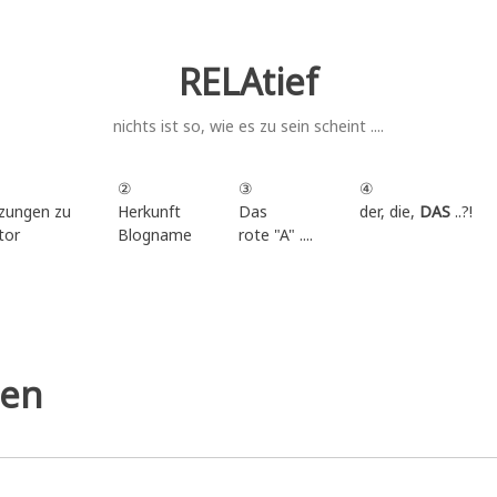
RELAtief
nichts ist so, wie es zu sein scheint ....
②
③
④
zungen zu
Herkunft
Das
der, die,
DAS
..?!
tor
Blogname
rote "A" ....
.
gen