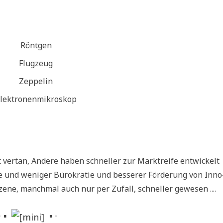
Rönt­gen
Flug­zeug
Zep­pe­lin
lek­tro­nen­mi­kro­skop
 ver­tan, Ande­re haben schnel­ler zur Markt­rei­fe ent­wickelt
e und weni­ger Büro­kra­tie und bes­se­rer För­de­rung von Inno
 Mäze­ne, manch­mal auch nur per Zufall, schnel­ler gewesen ....
∙ ▪
▪ ∙