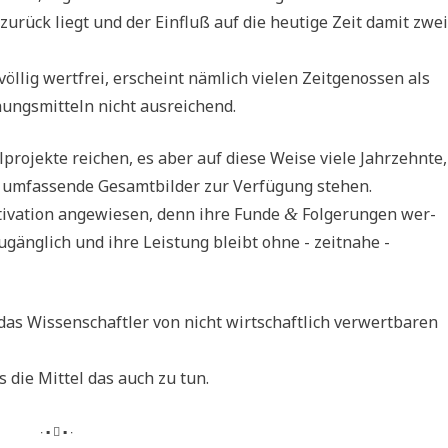
zurück liegt und der Ein­fluß auf die heu­ti­ge Zeit damit zwei
l­lig wert­frei, erscheint näm­lich vie­len Zeit­ge­nos­sen als
hungs­mit­teln nicht ausreichend.
­pro­jek­te rei­chen, es aber auf die­se Wei­se vie­le Jahr­zehn­te,
 umfas­sen­de Gesamt­bil­der zur Ver­fü­gung stehen.
i­va­ti­on ange­wie­sen, denn ihre Fun­de
Fol­ge­run­gen wer­
&
ugäng­lich und ihre Lei­stung bleibt ohne - zeit­na­he -
as Wis­sen­schaft­ler von nicht wirt­schaft­lich ver­wert­ba­ren
gs die Mit­tel das auch zu tun.
∙ ▪  ▪ ∙