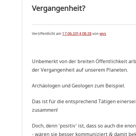
Vergangenheit?
Veröffentlicht am
17.06.2014 08:28
von
wvs
.
Unbe­merkt von der brei­ten Öffent­lich­keit arbe
der Ver­gan­gen­heit auf unse­rem Planeten.
Archäo­lo­gen und Geo­lo­gen zum Beispiel.
Das ist für die ent­spre­chend Täti­gen einer­sei
zusammen!
Doch, denn 'posi­tiv' ist, dass so auch die enor
- wären sie bes­ser kom­mu­ni­ziert
damit beka
&