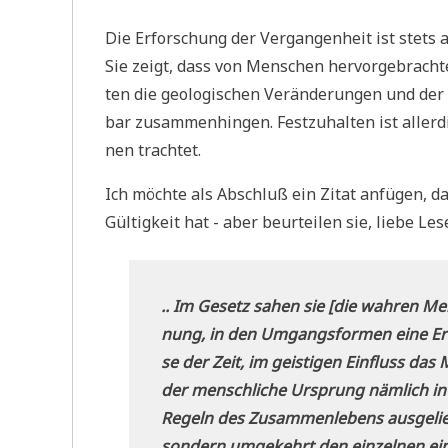
Die Erfor­schung der Ver­gan­gen­heit ist stets
Sie zeigt, dass von Men­schen her­vor­ge­brach­t
ten die geo­lo­gi­schen Ver­än­de­run­gen und der
bar zusam­men­hin­gen. Fest­zu­hal­ten ist alle
nen trachtet.
Ich möch­te als Abschluß ein Zitat anfü­gen, das 
Gül­tig­keit hat - aber beur­tei­len sie, lie­be Les
.. Im Gesetz sahen sie [die wah­ren Me
nung, in den Umgangs­for­men eine Erlei
se der Zeit, im gei­sti­gen Ein­fluss das 
der mensch­li­che Ursprung näm­lich in Ve
Regeln des Zusam­men­le­bens aus­ge­lie­
son­dern umge­kehrt den ein­zel­nen ein