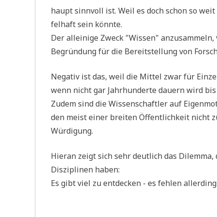
haupt sinn­voll ist. Weil es doch schon so weit 
fel­haft sein könnte.
Der allei­ni­ge Zweck "Wis­sen" anzu­sam­meln, vö
Begrün­dung für die Bereit­stel­lung von For­sc
Nega­tiv ist das, weil die Mit­tel zwar für Ein­zel
wenn nicht gar Jahr­hun­der­te dau­ern wird bis
Zudem sind die Wis­sen­schaft­ler auf Eigen­mo­t
den meist einer brei­ten Öffent­lich­keit nicht z
Würdigung.
Hier­an zeigt sich sehr deut­lich das Dilem­ma, d
Dis­zi­pli­nen haben:
Es gibt viel zu ent­decken - es feh­len aller­din