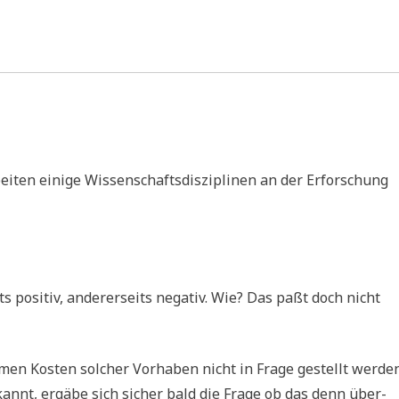
i­ten eini­ge Wis­sen­schafts­dis­zi­pli­nen an der Erfor­schung
ts posi­tiv, ande­rer­seits nega­tiv. Wie? Das paßt doch nicht
­men Kosten sol­cher Vor­ha­ben nicht in Fra­ge gestellt wer­de
nnt, ergä­be sich sicher bald die Fra­ge ob das denn über­