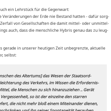
 auch ein Lehr­stück für die Gegenwart:
e Ver­än­de­run­gen der Erde nie Bestand hat­ten - dafür sorg­
 Zer­fall von Gesell­schaf­ten die damit mit­tel- oder unmit­tel­
r­dings auch, dass die mensch­li­che Hybris genau das zu leug­
gera­de in unse­rer heu­ti­gen Zeit unbe­grenz­te, aktu­el­le
er, selbst:
n­schen des Alter­tums] das Wesen der Staats­ord­
ch­te­rung des Ver­kehrs, im Wis­sen die Erfor­der­nis­
Mit­tel, die Men­schen zu sich hin­an­zu­zie­hen .. Gerät
r­ges­sen­heit, so ist der ein­zel­ne den star­ren
fert, die nicht mehr bloß einem Mit­ein­an­der die­nen,
­schrän­ken und ihn sei­ner Spon­ta­nei­tät berauben ..