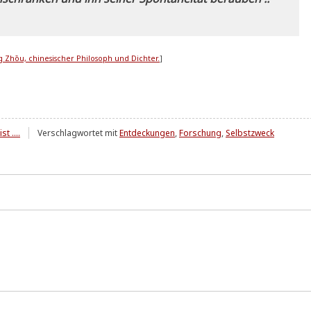
Zhōu, chi­ne­si­scher Phi­lo­soph und Dich­ter.
]
st ....
Verschlagwortet mit
Entdeckungen
,
Forschung
,
Selbstzweck