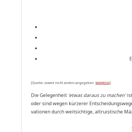
E
[Quel­le, soweit nicht anders ange­ge­ben:
]
WIKIPEDIA
Die Gele­gen­heit
'etwas dar­aus zu machen'
ist
oder sind wegen kür­ze­rer Ent­schei­dungs­we­g
va­tio­nen durch weit­sich­ti­ge, altru­isti­sche