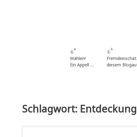
Zum
Inhalt
springen
a
b
①
①
Wählen!
Fremdeinschät
Ein Appell ....
diesem Blogau
Schlagwort:
Entdeckun