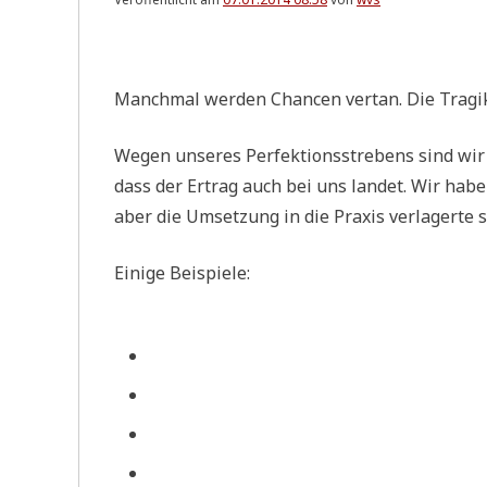
.
Manch­mal wer­den Chan­cen ver­tan. Die Tra­gi
Wegen unse­res Per­fek­ti­ons­stre­bens sind wir
dass der Ertrag auch bei uns lan­det. Wir haben d
aber die Umset­zung in die Pra­xis ver­la­ger­te
Eini­ge Beispiele: