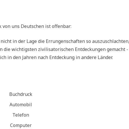
k von uns Deut­schen ist offenbar:
 nicht in der Lage die Errun­gen­schaf­ten so aus­zu­schlach­ten
ie wich­tig­sten zivi­li­sa­to­ri­schen Ent­deckun­gen gemacht -
 sich in den Jah­ren nach Ent­deckung in ande­re Länder.
Buch­druck
Auto­mo­bil
Tele­fon
Com­pu­ter