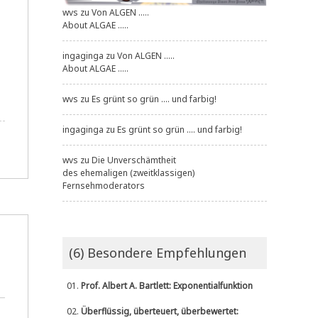
wvs
zu
Von ALGEN .....
About ALGAE .....
ingaginga
zu
Von ALGEN .....
About ALGAE .....
wvs
zu
Es grünt so grün .... und farbig!
ingaginga
zu
Es grünt so grün .... und farbig!
wvs
zu
Die Unverschämtheit
des ehemaligen (zweitklassigen)
Fernsehmoderators
(6) Besondere Empfehlungen
01.
Prof. Albert A. Bartlett: Exponentialfunktion
02.
Überflüssig, überteuert, überbewertet: