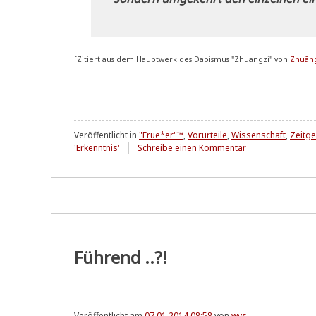
[Zitiert aus dem Haupt­werk des Dao­is­mus "Zhuang­zi" von
Zhuāng 
Veröffentlicht in
"Frue*er"™
,
Vorurteile
,
Wissenschaft
,
Zeitgei
zu
'Erkenntnis'
Schreibe einen Kommentar
Vergangenheit?
Führend ..?!
Veröffentlicht am
07.01.2014 08:58
von
wvs