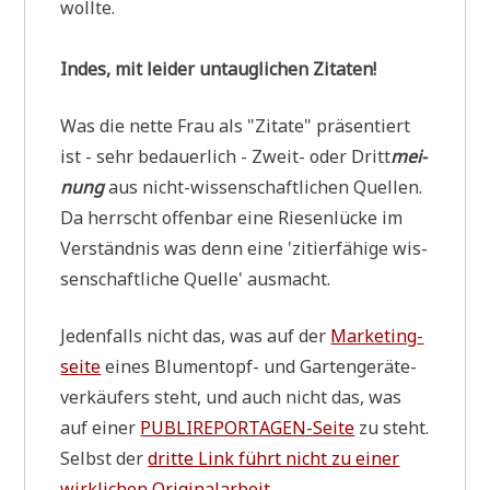
wollte.
Indes, mit lei­der untaug­li­chen Zita­ten!
Was die net­te Frau als "Zita­te" prä­sen­tiert
ist - sehr bedau­er­lich - Zweit- oder Dritt
mei­
nung
aus nicht-wis­sen­schaft­li­chen Quel­len.
Da herrscht offen­bar eine Rie­sen­lücke im
Ver­ständ­nis was denn eine 'zitier­fä­hi­ge wis­
sen­schaft­li­che Quel­le' ausmacht.
Jeden­falls nicht das, was auf der
Mar­ke­ting­
sei­te
eines Blu­men­topf- und Gar­ten­ge­rä­te­
ver­käu­fers steht, und auch nicht das, was
auf einer
PUBLI­RE­POR­TA­GEN-Sei­te
zu steht.
Selbst der
drit­te Link führt nicht zu einer
wirk­li­chen Ori­gi­nal­ar­beit
.