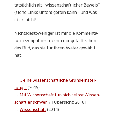
tat­säch­lich als "wis­sen­schaft­li­cher Beweis"
(sie­he Links unten) gel­ten kann - und was
eben nicht!
Nichts­de­sto­we­ni­ger ist mir die Kom­men­ta­
to­rin sym­pa­thisch, denn mir gefällt schon
das Bild, das sie für ihren Ava­tar gewählt
hat.
→
... eine wis­sen­schaft­li­che Grund­ein­stel­
lung ...
(2019)
→
Mit Wis­sen­schaft tun sich selbst Wis­sen­
schaft­ler schwer
←[Über­sicht; 2018]
→
Wis­sen­schaft
(2014)