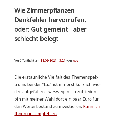
Wie Zimmerpflanzen
Denkfehler hervorrufen,
oder: Gut gemeint - aber
schlecht belegt
Veröffentlicht am
12.09.2021 13:21
von
wvs
Die erstaun­li­che Viel­falt des The­men­spek­
trums bei der "taz" ist mir erst kürz­lich wie­
der auf­ge­fal­len - wes­we­gen ich zufrie­den
bin mit mei­ner Wahl dort ein paar Euro für
den Wei­ter­be­stand zu inve­stie­ren.
Kann ich
Ihnen nur emp­feh­len
.