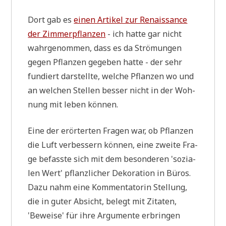
Dort gab es
einen Arti­kel zur Renais­sance
der Zim­mer­pflan­zen
- ich hat­te gar nicht
wahr­ge­nom­men, dass es da Strö­mun­gen
gegen Pflan­zen gege­ben hat­te - der sehr
fun­diert dar­stell­te, wel­che Pflan­zen wo und
an wel­chen Stel­len bes­ser nicht in der Woh­
nung mit leben können.
Eine der erör­ter­ten Fra­gen war, ob Pflan­zen
die Luft ver­bes­sern kön­nen, eine zwei­te Fra­
ge befass­te sich mit dem beson­de­ren 'sozia­
len Wert' pflanz­li­cher Deko­ra­ti­on in Büros.
Dazu nahm eine Kom­men­ta­to­rin Stel­lung,
die in guter Absicht, belegt mit Zita­ten,
'Bewei­se' für ihre Argu­men­te erbrin­gen