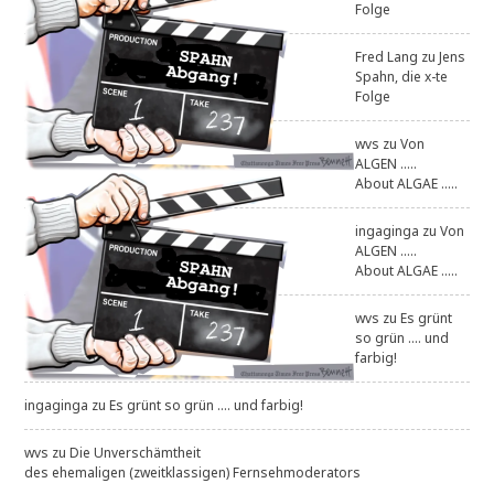
Folge
Fred Lang
zu
Jens
Spahn, die x-te
Folge
wvs
zu
Von
ALGEN .....
About ALGAE .....
ingaginga
zu
Von
ALGEN .....
About ALGAE .....
wvs
zu
Es grünt
so grün .... und
farbig!
ingaginga
zu
Es grünt so grün .... und farbig!
wvs
zu
Die Unverschämtheit
des ehemaligen (zweitklassigen) Fernsehmoderators