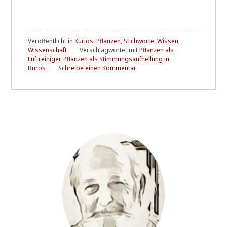
Veröffentlicht in
Kurios
,
Pflanzen
,
Stichworte
,
Wissen
,
Wissenschaft
Verschlagwortet mit
Pflanzen als
Luftreiniger
,
Pflanzen als Stimmungsaufhellung in
zu
Büros
Schreibe einen Kommentar
Wie
Zimmerpflanzen
Denkfehler
hervorrufen,
oder:
Gut
gemeint
-
aber
schlecht
belegt