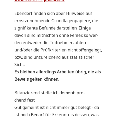
Eben­dort fin­den sich aber Hin­wei­se auf
ernst­zu­neh­men­de Grund­la­gen­pa­pie­re, die
signi­fi­kan­te Befun­de dar­stel­len. Eini­ge
davon sind mit­nich­ten ohne Feh­ler, so wer­
den ent­we­der die Teil­neh­mer­zah­len
und/oder die Prüf­kri­te­ri­en nicht offen­ge­legt,
bzw. sind unzu­rei­chend aus sta­ti­sti­scher
Sicht.
Es blei­ben aller­dings Arbei­ten übrig, die als
Beweis gel­ten können.
Bilan­zie­rend stel­le ich dem­entspre­
chend fest:
Gut gemeint ist nicht immer gut belegt - da
ist noch Bedarf für Erkennt­nis des­sen, was