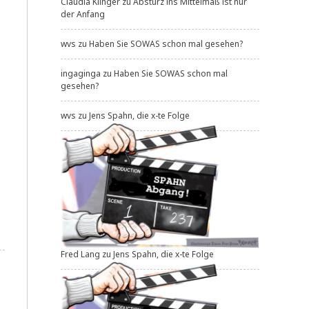
Claudia Klinger
zu
Absturz ins Mittelmaß ist nur
der Anfang
wvs
zu
Haben Sie SOWAS schon mal gesehen?
ingaginga
zu
Haben Sie SOWAS schon mal
gesehen?
wvs
zu
Jens Spahn, die x-te Folge
Fred Lang
zu
Jens Spahn, die x-te Folge