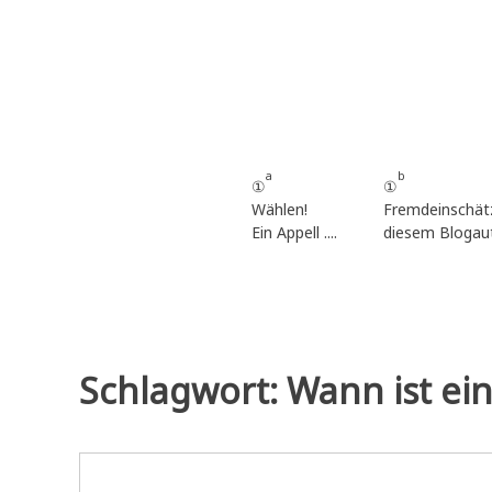
Zum
Inhalt
springen
a
b
①
①
Wählen!
Fremdeinschät
Ein Appell ....
diesem Blogau
Schlagwort:
Wann ist ein