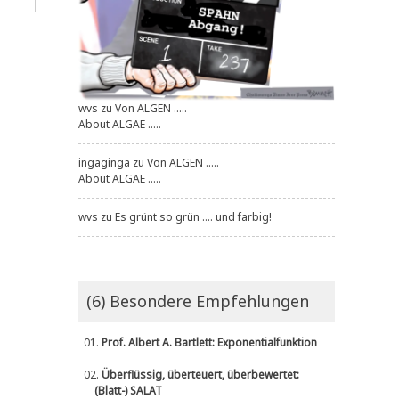
wvs
zu
Von ALGEN .....
About ALGAE .....
ingaginga
zu
Von ALGEN .....
About ALGAE .....
wvs
zu
Es grünt so grün .... und farbig!
(6) Besondere Empfehlungen
01.
Prof. Albert A. Bartlett: Exponentialfunktion
02.
Überflüssig, überteuert, überbewertet:
(Blatt-) SALAT