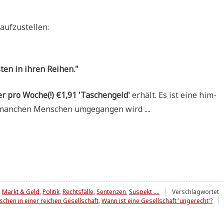
 aufzustellen:
ten in ihren Reihen."
er pro Woche(!) €1,91 'Taschen­geld'
erhält. Es ist eine him­
t man­chen Men­schen umge­gan­gen wird ....
,
Markt & Geld
,
Politik
,
Rechtsfälle
,
Sentenzen
,
Suspekt ....
Verschlagwortet
hen in einer reichen Gesellschaft
,
Wann ist eine Gesellschaft 'ungerecht'?