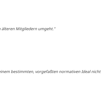
n älte­ren Mit­glie­dern umgeht."
inem bestimm­ten, vor­ge­faß­ten nor­ma­ti­ven Ide­al nicht