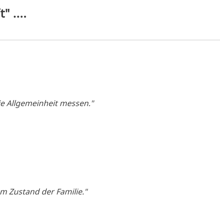
" ....
ie All­ge­mein­heit messen."
em Zustand der Familie."