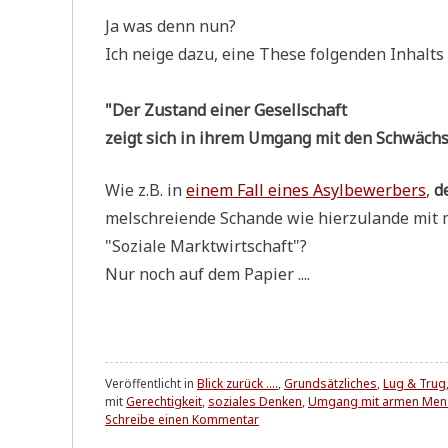
Ja was denn nun?
Ich nei­ge dazu, eine The­se fol­gen­den Inhalts
"Der Zustand einer Gesell­schaft
zeigt sich in ihrem Umgang mit den Schwäch­s
Wie z.B. in
einem Fall eines Asyl­be­wer­bers
,
d
mel­schrei­en­de Schan­de wie hier­zu­lan­de mi
"Sozia­le Marktwirtschaft"?
Nur noch auf dem Papier ....
Veröffentlicht in
Blick zurück ....
,
Grundsätzliches
,
Lug & Trug
mit
Gerechtigkeit
,
soziales Denken
,
Umgang mit armen Mensc
zu
Schreibe einen Kommentar
"Der