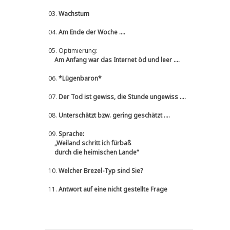
03.
Wachstum
04.
Am Ende der Woche ....
05.
Optimierung:
Am Anfang war das Internet öd und leer ....
06.
*Lügenbaron*
07.
Der Tod ist gewiss, die Stunde ungewiss ....
08.
Unterschätzt bzw. gering geschätzt ....
09.
Sprache:
„Weiland schritt ich fürbaß
durch die heimischen Lande“
10.
Welcher Brezel-Typ sind Sie?
11.
Antwort auf eine nicht gestellte Frage