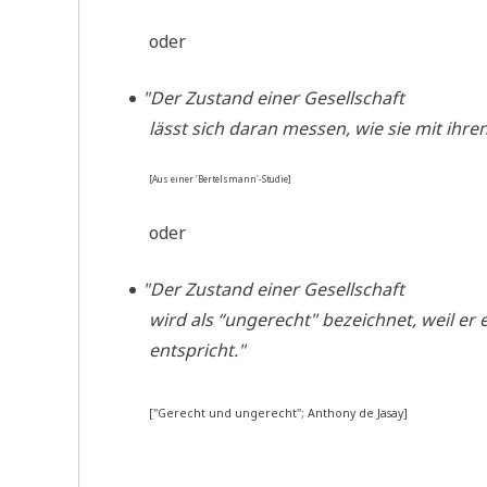
oder
"
Der Zustand einer Gesell­schaft
lässt sich dar­an mes­sen, wie sie mit ihre
[Aus einer 'Bertelsmann'-Studie]
oder
"
Der Zustand einer Gesell­schaft
wird als “unge­recht" bezeich­net, weil er e
entspricht."
["Gerecht und unge­recht"; Antho­ny de Jasay]