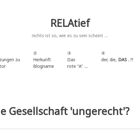
RELAtief
nichts ist so, wie es zu sein scheint ....
②
③
④
zungen zu
Herkunft
Das
der, die,
DAS
..?!
tor
Blogname
rote "A" ....
.
e Gesellschaft 'ungerecht'?