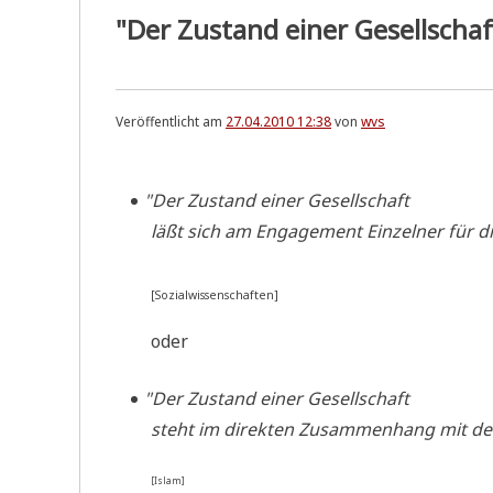
"Der Zustand einer Gesellschaft
Veröffentlicht am
27.04.2010 12:38
von
wvs
"
Der Zustand einer Gesell­schaft
läßt sich am Enga­ge­ment Ein­zel­ner für d
[Sozi­al­wis­sen­schaf­ten]
oder
"
Der Zustand einer Gesell­schaft
steht im direk­ten Zusam­men­hang mit d
[Islam]