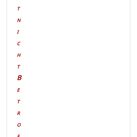
t
n
i
c
h
t
B
e
t
r
o
f