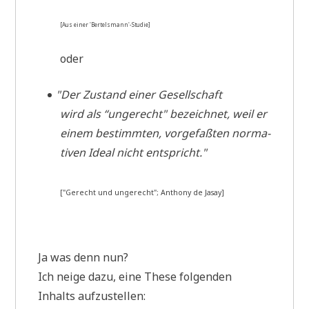
[Aus einer 'Bertelsmann'-Studie]
oder
"
Der Zustand einer Gesell­schaft
wird als “unge­recht" bezeich­net, weil er
einem bestimm­ten, vor­ge­faß­ten nor­ma­
ti­ven Ide­al nicht entspricht."
["Gerecht und unge­recht"; Antho­ny de Jasay]
Ja was denn nun?
Ich nei­ge dazu, eine The­se fol­gen­den
Inhalts aufzustellen: