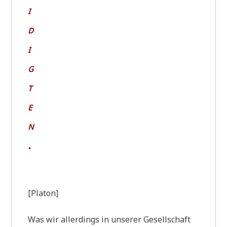
i
d
i
g
t
e
n
.
[Pla­ton]
Was wir aller­dings in unse­rer Gesell­schaft