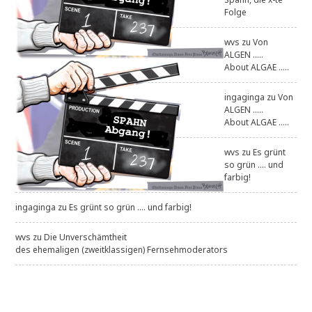
Folge
wvs
zu
Von
ALGEN .....
About ALGAE .....
ingaginga
zu
Von
ALGEN .....
About ALGAE .....
wvs
zu
Es grünt
so grün .... und
farbig!
ingaginga
zu
Es grünt so grün .... und farbig!
wvs
zu
Die Unverschämtheit
des ehemaligen (zweitklassigen) Fernsehmoderators