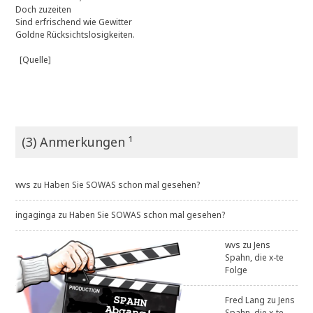
Doch zuzeiten
Sind erfrischend wie Gewitter
Goldne Rücksichtslosigkeiten.
[Quelle]
(3) Anmerkungen ¹
wvs
zu
Haben Sie SOWAS schon mal gesehen?
ingaginga
zu
Haben Sie SOWAS schon mal gesehen?
wvs
zu
Jens
Spahn, die x-te
Folge
Fred Lang
zu
Jens
Spahn, die x-te