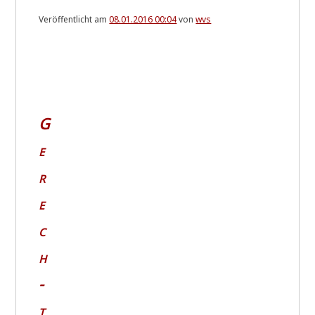
Veröffentlicht am
08.01.2016 00:04
von
wvs
.
G
e
r
e
c
h
­
t