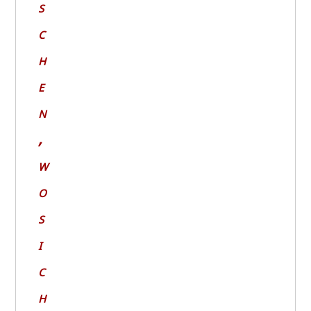
s
c
h
e
n
,
w
o
s
i
c
h