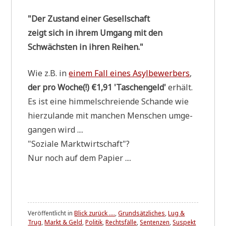
"Der Zustand einer Gesell­schaft
zeigt sich in ihrem Umgang mit den
Schwäch­sten in ihren Reihen."
Wie z.B. in
einem Fall eines Asyl­be­wer­bers
,
der pro Woche(!) €1,91 'Taschen­geld'
erhält.
Es ist eine him­mel­schrei­en­de Schan­de wie
hier­zu­lan­de mit man­chen Men­schen umge­
gan­gen wird ....
"Sozia­le Marktwirtschaft"?
Nur noch auf dem Papier ....
Veröffentlicht in
Blick zurück ....
,
Grundsätzliches
,
Lug &
Trug
,
Markt & Geld
,
Politik
,
Rechtsfälle
,
Sentenzen
,
Suspekt