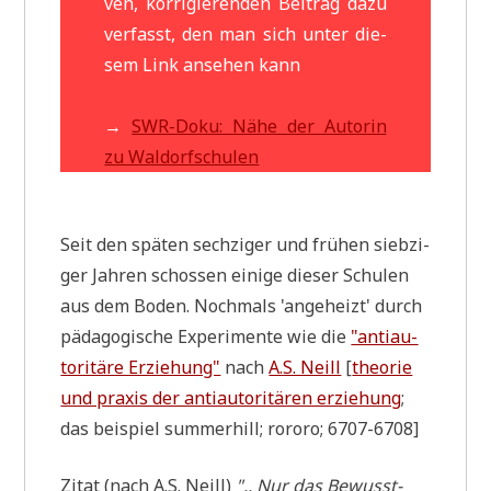
ven, kor­ri­gie­ren­den Bei­trag dazu
ver­fasst, den man sich unter die­
sem Link anse­hen kann
→
SWR-Doku: Nähe der Autorin
zu Waldorfschulen
Seit den spä­ten sech­zi­ger und frü­hen sieb­zi­
ger Jah­ren schos­sen eini­ge die­ser Schu­len
aus dem Boden. Noch­mals 'ange­heizt' durch
päd­ago­gi­sche Expe­ri­men­te wie die
"anti­au­
to­ri­tä­re Erzie­hung"
nach
A.S. Neill
[
theo­rie
und pra­xis der anti­au­to­ri­tä­ren erzie­hung
;
das bei­spiel sum­merhill; rororo; 6707-6708]
Zitat (nach A.S. Neill)
".. Nur das Bewusst­