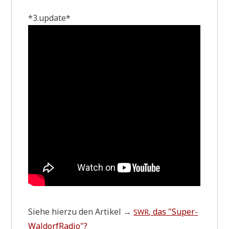
*3.update*
Sie­he hier­zu den Arti­kel →
, das "Super­
SWR
Wal­dorf­Ra­dio"?