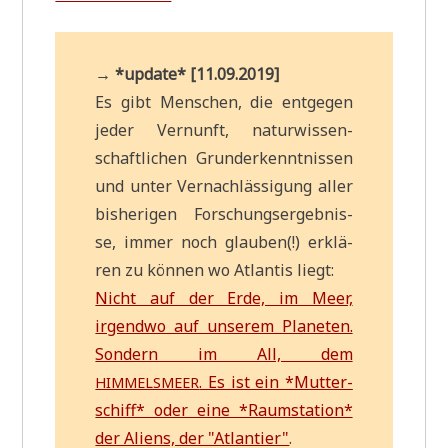
→ *update* [11.09.2019]
Es gibt Men­schen, die ent­ge­gen
jeder Ver­nunft, natur­wis­sen­
schaft­li­chen Grund­er­kennt­nis­sen
und unter Ver­nach­läs­si­gung aller
bis­he­ri­gen For­schungs­er­geb­nis­
se, immer noch glau­ben(!) erklä­
ren zu kön­nen wo Atlan­tis liegt:
Nicht auf der Erde, im Meer,
irgend­wo auf unse­rem Pla­ne­ten.
Son­dern im All, dem
. Es ist ein *Mut­ter­
HIMMELSMEER
schiff* oder eine *Raum­sta­ti­on*
der Ali­ens, der "Atlan­tier"
.