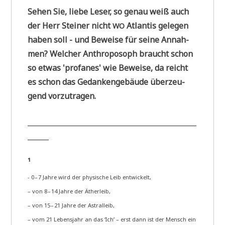
Sehen Sie, lie­be Leser, so genau weiß auch
der Herr Stei­ner nicht
Atlan­tis gele­gen
WO
haben soll - und Bewei­se für sei­ne Annah­
men? Wel­cher Anthro­po­soph braucht schon
so etwas 'pro­fa­nes' wie Bewei­se, da reicht
es schon das Gedan­ken­ge­bäu­de über­zeu­
gend vorzutragen.
________________________________________________
______
¹
- 0 – 7 Jah­re wird der phy­si­sche Leib entwickelt,
– von 8 – 14 Jah­re der Ätherleib,
– von 15 – 21 Jah­re der Astralleib,
– vom 21 Lebens­jahr an das ‘Ich’ – erst dann ist der Mensch ein