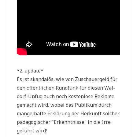
*2. update*
Es ist skan­da­lös, wie von Zuschau­er­geld für
den öffent­li­chen Rund­funk für die­sen Wal­
dorf-Unfug auch noch kosten­lo­se Rekla­me
gemacht wird, wobei das Publi­kum durch
man­gel­haf­te Erklä­rung der Her­kunft sol­cher
päd­ago­gi­scher "Erkennt­nis­se" in die Irre
geführt wird!