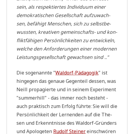
sein, als respek­tier­tes Indi­vi­du­um einer
demo­kra­ti­schen Gesell­schaft auf­zu­wach­
sen, befä­higt Men­schen, sich zu selbst­be­
wuss­ten, krea­ti­ven gemein­schafts- und kon­
flikt­fä­hi­gen Per­sön­lich­kei­ten zu ent­wickeln,
wel­che den Anfor­de­run­gen einer moder­nen
Lei­stungs­ge­sell­schaft gewach­sen sind .."
Die soge­nann­te "
Wal­dorf-Päd­ago­gik
" ist
hin­ge­gen das genaue Gegen­teil des­sen, was
Neill pro­pa­gier­te und in sei­nem Expe­ri­ment
"sum­merhill" - das immer noch besteht -
auch prak­tisch zum Erfolg führ­te: Sie will die
Per­sön­lich­keit der Ler­nen­den auf die The­
sen und Erkennt­nis­se des Wal­dorf-Grün­ders
und Apo­lo­ge­ten
Rudolf Stei­ner
ein­schwö­ren