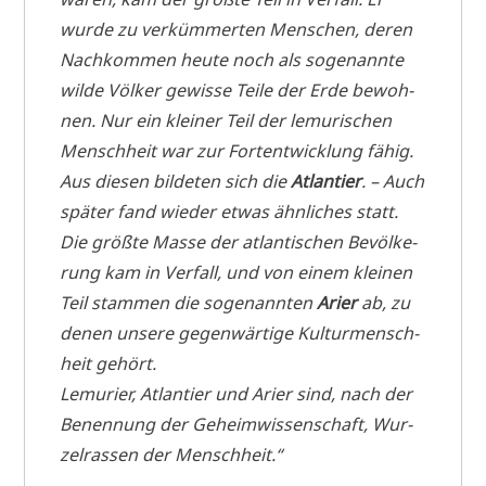
wur­de zu ver­küm­mer­ten Men­schen, deren
Nach­kom­men heu­te noch als soge­nann­te
wil­de Völ­ker gewis­se Tei­le der Erde bewoh­
nen. Nur ein klei­ner Teil der lemu­ri­schen
Mensch­heit war zur Fort­ent­wick­lung fähig.
Aus die­sen bil­de­ten sich die
Atlan­tier
. – Auch
spä­ter fand wie­der etwas ähn­li­ches statt.
Die größ­te Mas­se der atlan­ti­schen Bevöl­ke­
rung kam in Ver­fall, und von einem klei­nen
Teil stam­men die soge­nann­ten
Ari­er
ab, zu
denen unse­re gegen­wär­ti­ge Kul­tur­mensch­
heit gehört.
Lemu­rier, Atlan­tier und Ari­er sind, nach der
Benen­nung der Geheim­wis­sen­schaft, Wur­
zel­ras­sen der Menschheit.“