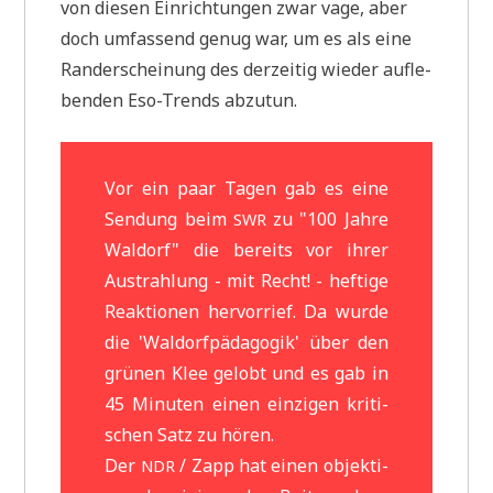
von die­sen Ein­rich­tun­gen zwar vage, aber
doch umfas­send genug war, um es als eine
Rand­er­schei­nung des der­zei­tig wie­der auf­le­
ben­den Eso-Trends abzutun.
Vor ein paar Tagen gab es eine
Sen­dung beim
zu "100 Jah­re
SWR
Wal­dorf" die bereits vor ihrer
Aus­trah­lung - mit Recht! - hef­ti­ge
Reak­tio­nen her­vor­rief. Da wur­de
die 'Wal­dorf­päd­ago­gik' über den
grü­nen Klee gelobt und es gab in
45 Minu­ten einen ein­zi­gen kri­ti­
schen Satz zu hören.
Der
/ Zapp hat einen objek­ti­
NDR