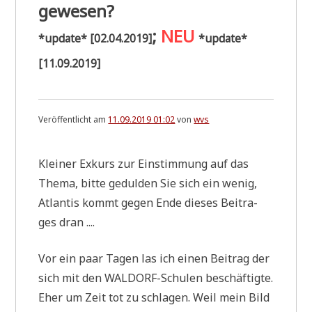
gewesen?
;
NEU
*update* [02.04.2019]
*update*
[11.09.2019]
Veröffentlicht am
11.09.2019 01:02
von
wvs
Klei­ner Exkurs zur Ein­stim­mung auf das
The­ma, bit­te gedul­den Sie sich ein wenig,
Atlan­tis kommt gegen Ende die­ses Bei­tra­
ges dran ....
Vor ein paar Tagen las ich einen Bei­trag der
sich mit den WAL­DORF-Schu­len beschäf­tig­te.
Eher um Zeit tot zu schla­gen. Weil mein Bild