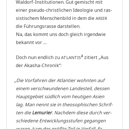
Wal­dorf-Insti­tu­tio­nen. Gut gemischt mit
einer pseu­do-christ­li­chen Ideo­lo­gie und ras­
si­sti­schem Men­schen­bild in dem die
ARIER
die Füh­rungs­ras­se darstellen.
Na, das kommt uns doch gleich irgend­wie
bekannt vor ....
Doch nun end­lich zu
²
zitiert „Aus
ATLANTIS
der Akasha-Chronik“:
„
Die Vor­fah­ren der Atlan­tier wohn­ten auf
einem ver­schwun­de­nen Lan­des­teil, des­sen
Haupt­ge­biet süd­lich vom heu­ti­gen Asi­en
lag. Man nennt sie in theo­so­phi­schen Schrif­
ten die
Lemu­rier
. Nach­dem die­se durch ver­
schie­de­ne Ent­wick­lungs­stu­fen gegan­gen
waren, kam der größ­te Teil in Ver­fall. Er