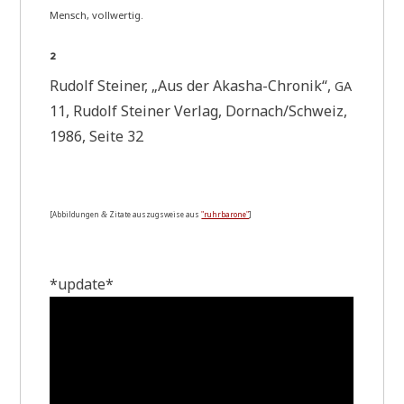
Mensch, vollwertig.
²
Rudolf Stei­ner, „Aus der Aka­sha-Chro­nik“,
GA
11, Rudolf Stei­ner Ver­lag, Dornach/Schweiz,
1986, Sei­te 32
[Abbil­dun­gen
Zita­te aus­zugs­wei­se aus
"ruhr­ba­ro­ne"
]
&
*update*