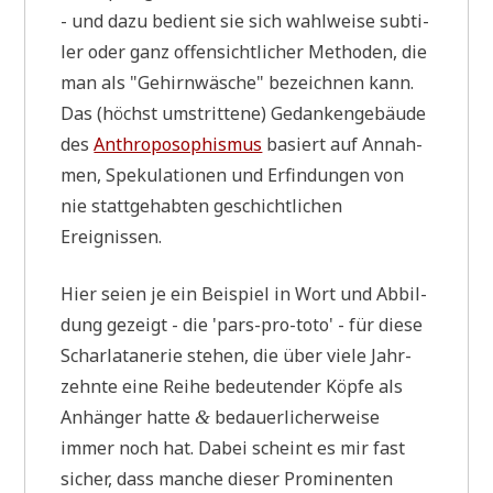
- und dazu bedient sie sich wahl­wei­se sub­ti­
ler oder ganz offen­sicht­li­cher Metho­den, die
man als "Gehirn­wä­sche" bezeich­nen kann.
Das (höchst umstrit­te­ne) Gedan­ken­ge­bäu­de
des
Anthro­po­so­phis­mus
basiert auf Annah­
men, Spe­ku­la­tio­nen und Erfin­dun­gen von
nie statt­ge­hab­ten geschicht­li­chen
Ereignissen.
Hier sei­en je ein Bei­spiel in Wort und Abbil­
dung gezeigt - die 'pars-pro-toto' - für die­se
Schar­la­ta­ne­rie ste­hen, die über vie­le Jahr­
zehn­te eine Rei­he bedeu­ten­der Köp­fe als
Anhän­ger hat­te
bedau­er­li­cher­wei­se
&
immer noch hat. Dabei scheint es mir fast
sicher, dass man­che die­ser Pro­mi­nen­ten