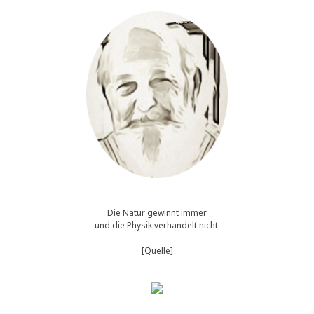
die
ATLANT(I)ER
gewesen?
*
u
p
d
a
t
e
*
[
0
2
.
0
4
Die Natur gewinnt immer
.
und die Physik verhandelt nicht.
2
0
[Quelle]
1
9
]
;
N