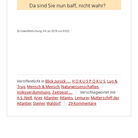
Da sind Sie nun baff, nicht wahr?
[Erst­ver­öf­fet­li­chung: 04. Jul 2018 um 8:02]
Veröffentlicht in
Blick zurück ....
,
H O K U S P O K U S
,
Lug &
Trug
,
Mensch & Mensch
,
Naturwissenschaften
,
Volksverdummung
,
Zeitgeist ....
Verschlagwortet mit
A.S. Neill
,
Arier
,
Atlantier
,
Atlantis
,
Lemurer
,
Mutterschiff der
zu
Atlantier
,
Steiner
,
Waldorf
29 Kommentare
Wo
lag
ATLANTIS
und
wer
sind