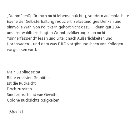
E
U
„Dumm“ heißt für mich nicht lebensuntüchtig, sondern auf einfachste
*
Ebene der Selbsterhaltung reduziert. Selbständiges Denken und
u
sinnvolle Wahl von Politikern gehört nicht dazu …. denn gut 30%
p
unserer wahlberechtigten Wohnbevölkerung kann nicht
d
*sinnerfassend* lesen und urteilt nach Äußerlichkeiten und
a
Hörensagen – und dem was BILD vorgibt und ihnen von Kollegen
t
vorgelesen wird.
e
*
[
1
Mein Lieblingszitat
1
Blüte edelsten Gemütes
.
Ist die Rücksicht;
0
Doch zuzeiten
9
Sind erfrischend wie Gewitter
.
Goldne Rücksichtslosigkeiten.
2
0
[Quelle]
1
9
]