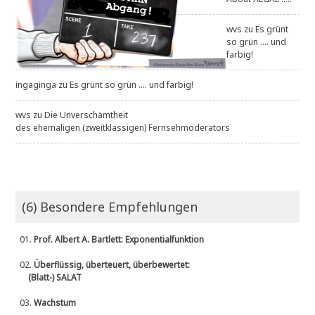
wvs
zu
Es grünt
so grün .... und
farbig!
ingaginga
zu
Es grünt so grün .... und farbig!
wvs
zu
Die Unverschämtheit
des ehemaligen (zweitklassigen) Fernsehmoderators
(6) Besondere Empfehlungen
01.
Prof. Albert A. Bartlett: Exponentialfunktion
02.
Überflüssig, überteuert, überbewertet:
(Blatt-) SALAT
03.
Wachstum