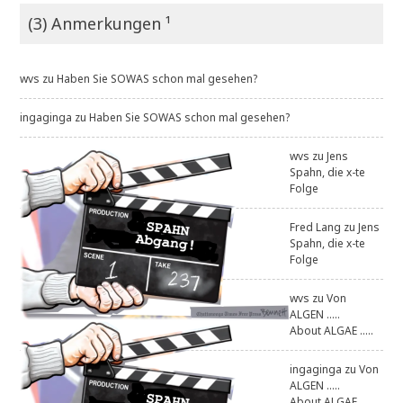
(3) Anmerkungen ¹
wvs
zu
Haben Sie SOWAS schon mal gesehen?
ingaginga
zu
Haben Sie SOWAS schon mal gesehen?
wvs
zu
Jens
Spahn, die x-te
Folge
Fred Lang
zu
Jens
Spahn, die x-te
Folge
wvs
zu
Von
ALGEN .....
About ALGAE .....
ingaginga
zu
Von
ALGEN .....
About ALGAE .....