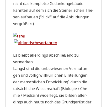
nicht das kom­plet­te Gedan­ken­ge­bäu­de
kann­ten auf dem sich die Steiner'schen The­
sen auf­bau­en ("click!" auf die Abbil­dun­gen
vergrößert).
Es bleibt aller­dings abschlie­ßend zu
vermerken:
Längst sind die unbe­wie­se­nen Ver­mu­tun­
gen und völ­lig will­kür­li­chen Ein­tei­lun­gen
der mensch­li­chen Ent­wick­lung
¹
durch die
tat­säch­li­che Wis­sen­schaft (Bio­lo­gie / Che­
mie / Medi­zin) wider­legt, sie bil­den aller­
dings auch heu­te noch das Grund­ge­rüst der