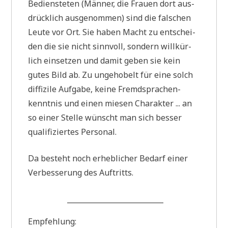
Bedien­ste­ten (Män­ner, die Frau­en dort aus­
drück­lich aus­ge­nom­men) sind die fal­schen
Leu­te vor Ort. Sie haben Macht zu ent­schei­
den die sie nicht sinn­voll, son­dern will­kür­
lich ein­set­zen und damit geben sie kein
gutes Bild ab. Zu unge­ho­belt für eine solch
dif­fi­zi­le Auf­ga­be, kei­ne Fremd­spra­chen­
kennt­nis und einen mie­sen Cha­rak­ter ... an
so einer Stel­le wünscht man sich bes­ser
qua­li­fi­zier­tes Personal.
Da besteht noch erheb­li­cher Bedarf einer
Ver­bes­se­rung des Auftritts.
___________________________
Emp­feh­lung: