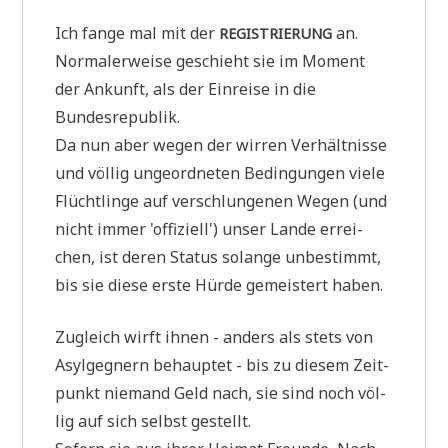
Ich fan­ge mal mit der
an.
REGISTRIERUNG
Nor­ma­ler­wei­se geschieht sie im Moment
der Ankunft, als der Ein­rei­se in die
Bundesrepublik.
Da nun aber wegen der wir­ren Ver­hält­nis­se
und völ­lig unge­ord­ne­ten Bedin­gun­gen vie­le
Flücht­lin­ge auf ver­schlun­ge­nen Wegen (und
nicht immer 'offi­zi­ell') unser Lan­de errei­
chen, ist deren Sta­tus solan­ge unbe­stimmt,
bis sie die­se erste Hür­de gemei­stert haben.
Zugleich wirft ihnen - anders als stets von
Asyl­geg­nern behaup­tet - bis zu die­sem Zeit­
punkt nie­mand Geld nach, sie sind noch völ­
lig auf sich selbst gestellt.