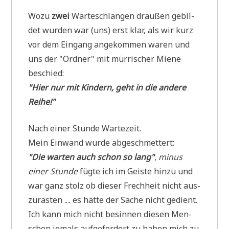
Wozu
zwei
War­te­schlan­gen drau­ßen gebil­
det wur­den war (uns) erst klar, als wir kurz
vor dem Ein­gang ange­kom­men waren und
uns der "Ord­ner" mit mür­ri­scher Mie­ne
beschied:
"Hier nur mit Kin­dern, geht in die ande­re
Rei­he!"
Nach einer Stun­de Wartezeit.
Mein Ein­wand wur­de abgeschmettert:
"Die war­ten auch schon so lang"
,
minus
einer Stun­de
füg­te ich im Gei­ste hin­zu und
war ganz stolz ob die­ser Frech­heit nicht aus­
zu­ra­sten .... es hät­te der Sache nicht gedient.
Ich kann mich nicht besin­nen die­sen Men­
schen jemals auf­ge­for­dert zu haben mich zu