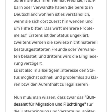
Sofern sie aus ihrer Hei­mat Freun­de, Nach­
barn oder Ver­wand­te haben die bereits in
Deutsch­land woh­nen ist es ver­ständ­lich,
wenn sie sich dort zuerst hin wen­den und
um Hil­fe bit­ten. Das wirft meh­re­re Pro­ble­
me auf. Erstens ist der Sta­tus unge­klärt,
zwei­tens wer­den die sowie­so nicht mate­ri­ell
best­aus­ge­stat­te­ten Freun­de oder Ver­wand­
ten bela­stet, und drit­tens wird die Ein­glie­de­
rung verzögert.
Es ist also in all­sei­ti­gem Inter­es­se den Sta­
tus mög­lichst schnell und pro­blem­los zu klä­
ren bzw. den Auf­ent­halt zu legalisieren.
Nun muß man wis­sen, dass zwar das
"Bun­
des­amt für Migra­ti­on und Flücht­lin­ge"
für
die Unter­brin­gung und Ver­sor­gung, spä­ter