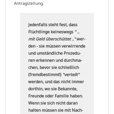
Antragstellung.
Jeden­falls steht fest, dass
Flücht­lin­ge kei­nes­wegs
" ..
mit Geld über­schüt­tet .."
wer­
den - sie müs­sen ver­wir­ren­de
und umständ­li­che Pro­ze­du­
ren erken­nen und durch­ma­
chen, bevor sie schließ­lich
(fremd­be­stimmt!)
"ver­teilt"
wer­den, und das nicht immer
dort­hin, wo sie Bekann­te,
Freun­de oder Fami­lie haben.
Wenn sie sich nicht dar­an
hal­ten müs­sen sie mit Nach­