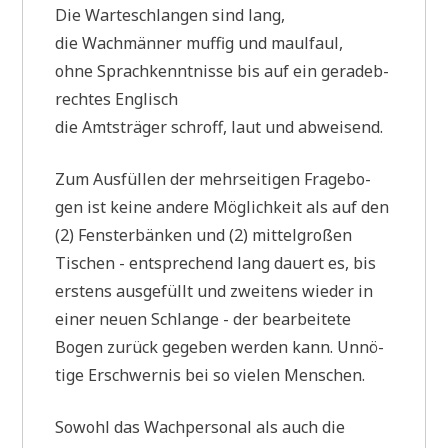
Die War­te­schlan­gen sind lang,
die Wach­män­ner muf­fig und maulfaul,
ohne Sprach­kennt­nis­se bis auf ein gera­deb­
rech­tes Englisch
die Amts­trä­ger schroff, laut und abweisend.
Zum Aus­fül­len der mehr­sei­ti­gen Fra­ge­bo­
gen ist kei­ne ande­re Mög­lich­keit als auf den
(2) Fen­ster­bän­ken und (2) mit­tel­gro­ßen
Tischen - ent­spre­chend lang dau­ert es, bis
erstens aus­ge­füllt und zwei­tens wie­der in
einer neu­en Schlan­ge - der bear­bei­te­te
Bogen zurück gege­ben wer­den kann. Unnö­
ti­ge Erschwer­nis bei so vie­len Menschen.
Sowohl das Wach­per­so­nal als auch die