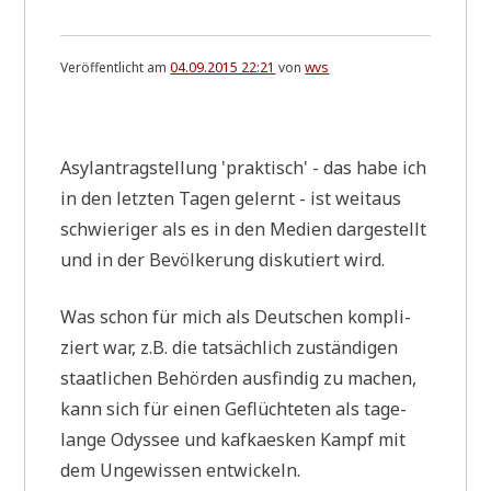
Veröffentlicht am
04.09.2015 22:21
von
wvs
.
Asyl­an­trag­stel­lung 'prak­tisch' - das habe ich
in den letz­ten Tagen gelernt - ist weit­aus
schwie­ri­ger als es in den Medi­en dar­ge­stellt
und in der Bevöl­ke­rung dis­ku­tiert wird.
Was schon für mich als Deut­schen kom­pli­
ziert war, z.B. die tat­säch­lich zustän­di­gen
staat­li­chen Behör­den aus­fin­dig zu machen,
kann sich für einen Geflüch­te­ten als tage­
lan­ge Odys­see und kaf­ka­es­ken Kampf mit
dem Unge­wis­sen entwickeln.