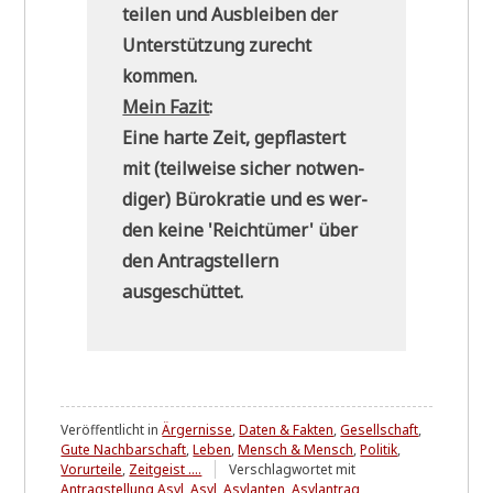
tei­len und Aus­blei­ben der
Unter­stüt­zung zurecht
kommen.
Mein Fazit
:
Eine har­te Zeit, gepfla­stert
mit (teil­wei­se sicher not­wen­
di­ger) Büro­kra­tie und es wer­
den kei­ne 'Reich­tü­mer' über
den Antrag­stel­lern
ausgeschüttet.
Veröffentlicht in
Ärgernisse
,
Daten & Fakten
,
Gesellschaft
,
Gute Nachbarschaft
,
Leben
,
Mensch & Mensch
,
Politik
,
Vorurteile
,
Zeitgeist ....
Verschlagwortet mit
Antragstellung Asyl
,
Asyl
,
Asylanten
,
Asylantrag
,