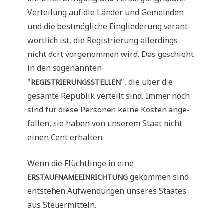
Ver­tei­lung auf die Län­der und Gemein­den
und die best­mög­li­che Ein­glie­de­rung ver­ant­
wort­lich ist, die Regi­strie­rung aller­dings
nicht dort vor­ge­nom­men wird. Das geschieht
in den soge­nann­ten
"
", die über die
REGISTRIERUNGSSTELLEN
gesam­te Repu­blik ver­teilt sind. Immer noch
sind für die­se Per­so­nen kei­ne Kosten ange­
fal­len, sie haben von unse­rem Staat nicht
einen Cent erhalten.
Wenn die Flücht­lin­ge in eine
gekom­men sind
ERSTAUFNAMEEINRICHTUNG
ent­ste­hen Auf­wen­dun­gen unse­res Staa­tes
aus Steuermitteln.