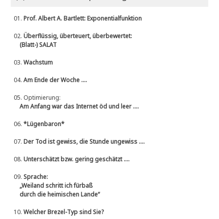
01.
Prof. Albert A. Bartlett: Exponentialfunktion
02.
Überflüssig, überteuert, überbewertet:
(Blatt-) SALAT
03.
Wachstum
04.
Am Ende der Woche ....
05.
Optimierung:
Am Anfang war das Internet öd und leer ....
06.
*Lügenbaron*
07.
Der Tod ist gewiss, die Stunde ungewiss ....
08.
Unterschätzt bzw. gering geschätzt ....
09.
Sprache:
„Weiland schritt ich fürbaß
durch die heimischen Lande“
10.
Welcher Brezel-Typ sind Sie?