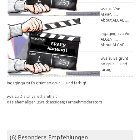
wvs
zu
Von
ALGEN .....
About ALGAE .....
ingaginga
zu
Von
ALGEN .....
About ALGAE .....
wvs
zu
Es grünt
so grün .... und
farbig!
ingaginga
zu
Es grünt so grün .... und farbig!
wvs
zu
Die Unverschämtheit
des ehemaligen (zweitklassigen) Fernsehmoderators
(6) Besondere Empfehlungen