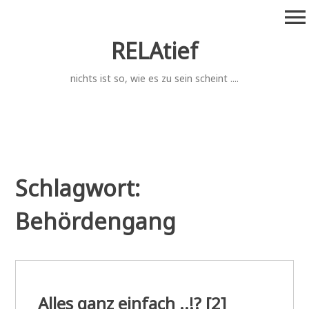
Zum
menu
Inhalt
springen
RELAtief
nichts ist so, wie es zu sein scheint ....
Schlagwort:
Behördengang
Alles ganz einfach ..!? [2]