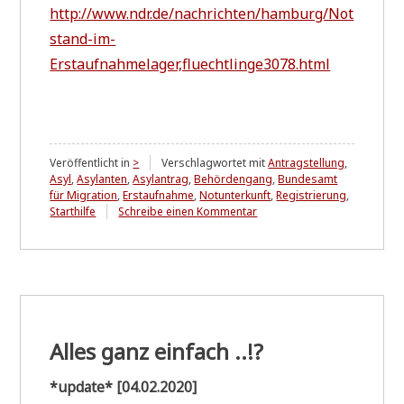
http://www.ndr.de/nachrichten/hamburg/Not
stand-im-
Erstaufnahmelager,fluechtlinge3078.html
Veröffentlicht in
>
Verschlagwortet mit
Antragstellung
,
Asyl
,
Asylanten
,
Asylantrag
,
Behördengang
,
Bundesamt
für Migration
,
Erstaufnahme
,
Notunterkunft
,
Registrierung
,
zu
Starthilfe
Schreibe einen Kommentar
Alles
ganz
einfach
..!?
[2]
Alles ganz einfach ..!?
*update* [04.02.2020]