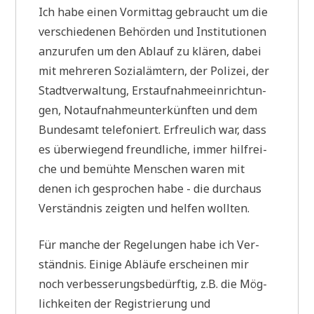
Ich habe einen Vor­mit­tag gebraucht um die
ver­schie­de­nen Behör­den und Insti­tu­tio­nen
anzu­ru­fen um den Ablauf zu klä­ren, dabei
mit meh­re­ren Sozi­al­äm­tern, der Poli­zei, der
Stadt­ver­wal­tung, Erst­auf­nah­me­ein­rich­tun­
gen, Not­auf­nah­me­un­ter­künf­ten und dem
Bun­des­amt tele­fo­niert. Erfreu­lich war, dass
es über­wie­gend freund­li­che, immer hilf­rei­
che und bemüh­te Men­schen waren mit
denen ich gespro­chen habe - die durch­aus
Ver­ständ­nis zeig­ten und hel­fen wollten.
Für man­che der Rege­lun­gen habe ich Ver­
ständ­nis. Eini­ge Abläu­fe erschei­nen mir
noch ver­bes­se­rungs­be­dürf­tig, z.B. die Mög­
lich­kei­ten der Regi­strie­rung und