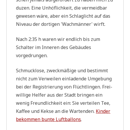
duzen. Eine Unhöf­lich­keit, die ver­meid­bar
gewe­sen wäre, aber ein Schlag­licht auf das
Niveau der dor­ti­gen 'Wach­män­ner' wirft.
Nach 2:35 h waren wir end­lich bis zum
Schal­ter im Inne­ren des Gebäu­des
vorgedrungen.
Schmuck­lo­se, zweck­mä­ßi­ge und bestimmt
nicht zum Ver­wei­len ein­la­den­de Umge­bung
bei der Regi­strie­rung von Flücht­lin­gen. Frei­
wil­li­ge Hel­fer aus der Stadt brin­gen ein
wenig Freund­lich­keit ein: Sie ver­tei­len Tee,
Kaf­fee und Kek­se an die War­ten­den.
Kin­der
bekom­men bun­te Luft­bal­lons
.