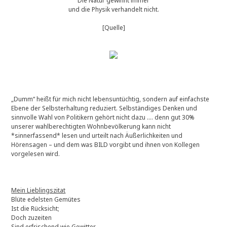
Die Natur gewinnt immer
und die Physik verhandelt nicht.
]
[Quelle]
„Dumm“ heißt für mich nicht lebensuntüchtig, sondern auf einfachste
Ebene der Selbsterhaltung reduziert. Selbständiges Denken und
sinnvolle Wahl von Politikern gehört nicht dazu …. denn gut 30%
unserer wahlberechtigten Wohnbevölkerung kann nicht
*sinnerfassend* lesen und urteilt nach Äußerlichkeiten und
Hörensagen – und dem was BILD vorgibt und ihnen von Kollegen
vorgelesen wird.
Mein Lieblingszitat
Blüte edelsten Gemütes
Ist die Rücksicht;
Doch zuzeiten
Sind erfrischend wie Gewitter