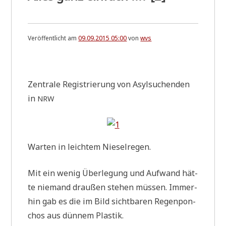
Veröffentlicht am
09.09.2015 05:00
von
wvs
.
Zen­tra­le Regi­strie­rung von Asyl­su­chen­den
in
NRW
War­ten in leich­tem Nieselregen.
Mit ein wenig Über­le­gung und Auf­wand hät­
te nie­mand drau­ßen ste­hen müs­sen. Immer­
hin gab es die im Bild sicht­ba­ren Regen­pon­
chos aus dün­nem Plastik.