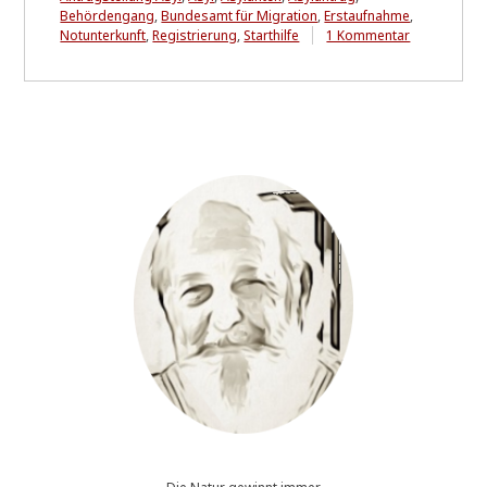
Behördengang
,
Bundesamt für Migration
,
Erstaufnahme
,
zu
Notunterkunft
,
Registrierung
,
Starthilfe
1 Kommentar
Alles
ganz
einfach
..!?
*
u
p
d
a
t
e
*
[
0
4
.
0
2
.
2
0
2
0