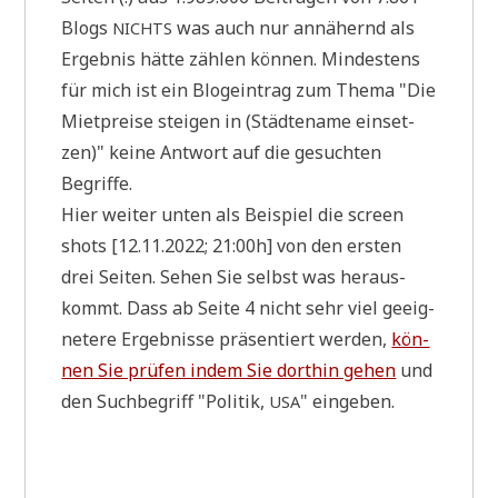
Blogs
was auch nur annä­hernd als
NICHTS
Ergeb­nis hät­te zäh­len kön­nen. Min­de­stens
für mich ist ein Blog­ein­trag zum The­ma "Die
Miet­prei­se stei­gen in (Städ­te­na­me ein­set­
zen)" kei­ne Ant­wort auf die gesuch­ten
Begriffe.
Hier wei­ter unten als Bei­spiel die screen
shots [12.11.2022; 21:00h] von den ersten
drei Sei­ten. Sehen Sie selbst was her­aus­
kommt. Dass ab Sei­te 4 nicht sehr viel geeig­
ne­te­re Ergeb­nis­se prä­sen­tiert wer­den,
kön­
nen Sie prü­fen indem Sie dort­hin gehen
und
den Such­be­griff "Poli­tik,
" eingeben.
USA