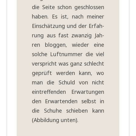
die Sei­te schon geschlos­sen
haben. Es ist, nach mei­ner
Ein­schät­zung und der Erfah­
rung aus fast zwan­zig Jah­
ren blog­gen, wie­der eine
sol­che Luft­num­mer die viel
ver­spricht was ganz schlecht
geprüft wer­den kann, wo
man die Schuld von nicht
ein­tref­fen­den Erwar­tun­gen
den Erwar­ten­den selbst in
die Schu­he schie­ben kann
(Abbil­dung unten).