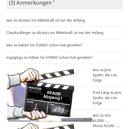
(3) Anmerkungen ¹
wvs
zu
Absturz ins Mittelmaß ist nur der Anfang
Claudia Klinger
zu
Absturz ins Mittelmaß ist nur der Anfang
wvs
zu
Haben Sie SOWAS schon mal gesehen?
ingaginga
zu
Haben Sie SOWAS schon mal gesehen?
wvs
zu
Jens
Spahn, die x-te
Folge
Fred Lang
zu
Jens
Spahn, die x-te
Folge
wvs
zu
Von
ALGEN .....
About ALGAE .....