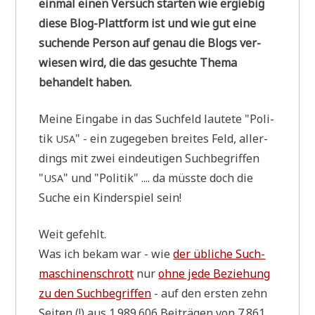
ein­mal einen Ver­such star­ten wie ergie­big
die­se Blog-Platt­form ist und wie gut eine
suchen­de Per­son auf genau die Blogs ver­
wie­sen wird, die das gesuch­te The­ma
behan­delt haben.
Mei­ne Ein­ga­be in das Such­feld lau­te­te "Poli­
tik
" - ein zuge­ge­ben brei­tes Feld, aller­
USA
dings mit zwei ein­deu­ti­gen Such­be­grif­fen
"
" und "Poli­tik" .... da müss­te doch die
USA
Suche ein Kin­der­spiel sein!
Weit gefehlt.
Was ich bekam war - wie
der übli­che Such­
ma­schi­nen­schrott
nur
ohne jede Bezie­hung
zu den Such­be­grif­fen
- auf den ersten zehn
Sei­ten (!) aus 1.989.606 Bei­trä­gen von 7.861