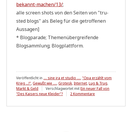
bekannt-machen/13/
;
alle screen shots von den Sei­ten von "tru­
sted blogs" als Beleg für die getrof­fe­nen
Aussagen]
* Blog­pa­ra­de; The­men­über­grei­fen­de
Blogsamm­lung; Blogplattform.
Veröffentlicht in
.... sine ira et studio ....
,
"Opa erzählt vom
Krieg ...!"
,
Gewußt wie ....
,
Grotesk
,
Internet
,
Lug & Trug
,
Markt & Geld
Verschlagwortet mit
Ein neuer Fall von
zu
"Des Kaisers neue Kleider"?
2 Kommentare
"trusted
blogs"
-
Einer
gewinnt
immer