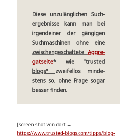
Die­se unzu­läng­li­chen Such­
ergeb­nis­se kann man bei
irgend­ei­ner der gän­gi­gen
Such­ma­schi­nen
ohne eine
zwi­schen­ge­schal­te­te
Aggre­
gat­sei­te
* wie "tru­sted
blogs"
zwei­fel­los min­de­
stens so, ohne Fra­ge sogar
bes­ser fin­den.
[screen shot von dort →
https://www.trusted-blogs.com/tipps/blog-