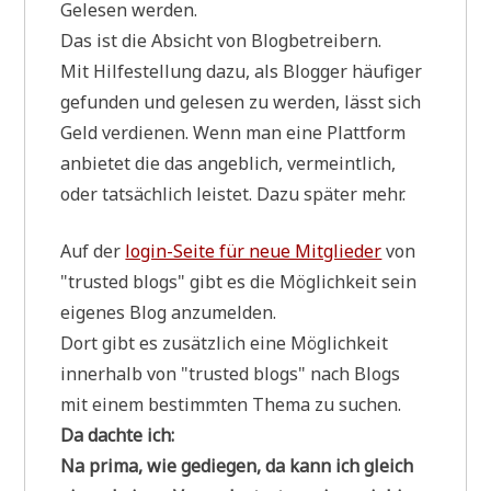
Gele­sen werden.
Das ist die Absicht von Blogbetreibern.
Mit Hil­fe­stel­lung dazu, als Blog­ger häu­fi­ger
gefun­den und gele­sen zu wer­den, lässt sich
Geld ver­die­nen. Wenn man eine Platt­form
anbie­tet die das angeb­lich, ver­meint­lich,
oder tat­säch­lich lei­stet. Dazu spä­ter mehr.
Auf der
log­in-Sei­te für neue Mit­glie­der
von
"tru­sted blogs" gibt es die Mög­lich­keit sein
eige­nes Blog anzumelden.
Dort gibt es zusätz­lich eine Mög­lich­keit
inner­halb von "tru­sted blogs" nach Blogs
mit einem bestimm­ten The­ma zu suchen.
Da dach­te ich:
Na pri­ma, wie gedie­gen, da kann ich gleich