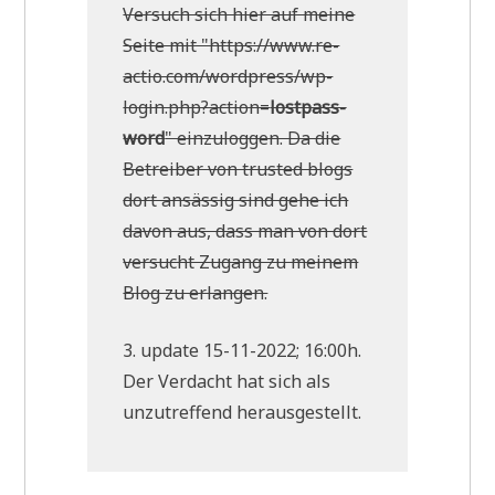
Ver­such sich hier auf mei­ne
Sei­te mit "https://www.re-
actio.com/wordpress/wp-
login.php?action=
lost­pass­
word
" ein­zu­log­gen. Da die
Betrei­ber von tru­sted blogs
dort ansäs­sig sind gehe ich
davon aus, dass man von dort
ver­sucht Zugang zu mei­nem
Blog zu erlangen.
3. update 15-11-2022; 16:00h.
Der Ver­dacht hat sich als
unzu­tref­fend herausgestellt.