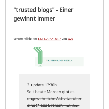
"trusted blogs" - Einer
gewinnt immer
Veröffentlicht am
13.11.2022 00:02
von
wvs
2. update 12:30h
Seit heu­te Mor­gen gibt es
unge­wöhn­li­che Akti­vi­tät über
eine
aus Bre­men
, mit dem
IP