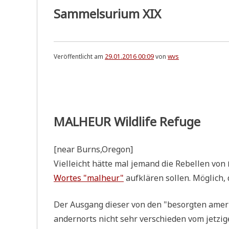
Sammelsurium XIX
Veröffentlicht am
29.01.2016 00:09
von
wvs
MALHEUR Wildlife Refuge
[near Burns,Oregon]
Viel­leicht hät­te mal jemand die Rebel­len von
Wor­tes "mal­heur"
auf­klä­ren sol­len. Mög­lic
Der Aus­gang die­ser von den "besorg­ten ame­ri­
andern­orts nicht sehr ver­schie­den vom jet­z