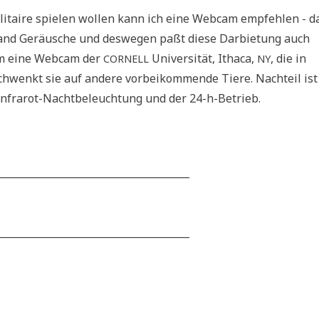
­taire spie­len wol­len kann ich eine Web­cam emp­feh­len - d
hand Geräu­sche und des­we­gen paßt die­se Dar­bie­tung auch
h um eine Web­cam der
Uni­ver­si­tät, Itha­ca,
, die in
CORNELL
NY
chwenkt sie auf ande­re vor­bei­kom­men­de Tie­re. Nach­teil ist
 Infra­rot-Nacht­be­leuch­tung und der 24-h-Betrieb.
______________________________________
______________________________________