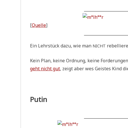
______________________
[
Quel­le
]
______________________
Ein Lehr­stück dazu, wie man
rebel­lie­r
NICHT
Kein Plan, kei­ne Ord­nung, kei­ne For­de­run­g
geht nicht gut
, zeigt aber wes Gei­stes Kind die
Putin
______________________