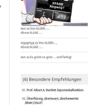
a
wvs
zu
Von ALGEN .....
About ALGAE .....
ingaginga
zu
Von ALGEN .....
About ALGAE .....
wvs
zu
Es grünt so grün .... und farbig!
(6) Besondere Empfehlungen
01.
Prof. Albert A. Bartlett: Exponentialfunktion
02.
Überflüssig, überteuert, überbewertet:
(Blatt-) SALAT