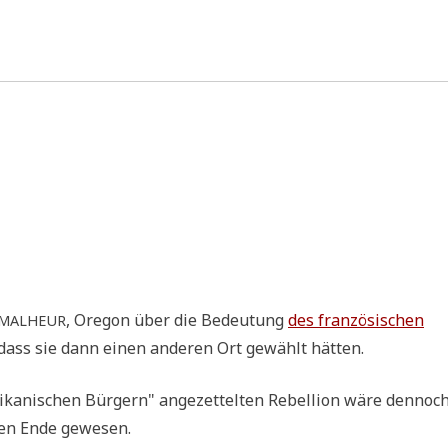
, Ore­gon über die Bedeu­tung
des fran­zö­si­schen
MALHEUR
h, dass sie dann einen ande­ren Ort gewählt hätten.
ka­ni­schen Bür­gern" ange­zet­tel­ten Rebel­li­on wäre den­noc
i­gen Ende gewesen.