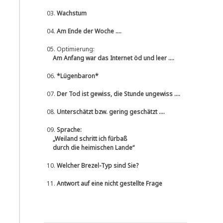
03.
Wachstum
04.
Am Ende der Woche ....
05.
Optimierung:
Am Anfang war das Internet öd und leer ....
06.
*Lügenbaron*
07.
Der Tod ist gewiss, die Stunde ungewiss ....
08.
Unterschätzt bzw. gering geschätzt ....
09.
Sprache:
„Weiland schritt ich fürbaß
durch die heimischen Lande“
10.
Welcher Brezel-Typ sind Sie?
11.
Antwort auf eine nicht gestellte Frage