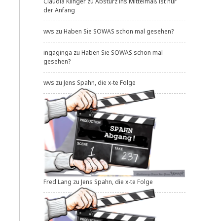
Claudia Klinger
zu
Absturz ins Mittelmaß ist nur
der Anfang
wvs
zu
Haben Sie SOWAS schon mal gesehen?
ingaginga
zu
Haben Sie SOWAS schon mal
gesehen?
wvs
zu
Jens Spahn, die x-te Folge
Fred Lang
zu
Jens Spahn, die x-te Folge