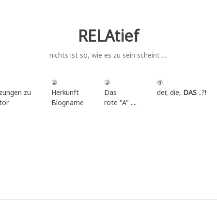
RELAtief
nichts ist so, wie es zu sein scheint ....
②
③
④
zungen zu
Herkunft
Das
der, die,
DAS
..?!
tor
Blogname
rote "A" ....
.