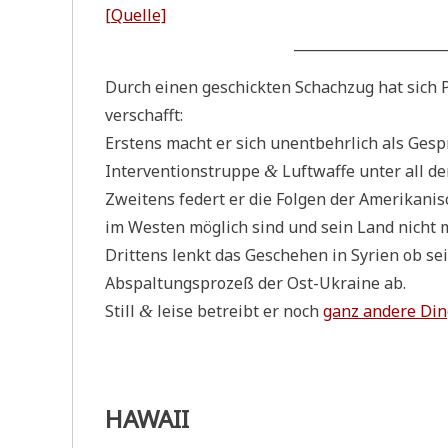
[Quel­le]
______________________
Durch einen geschick­ten Schach­zug hat sich Prä
verschafft:
Erstens macht er sich unent­behr­lich als Gespräc
Inter­ven­ti­ons­trup­pe
Luft­waf­fe unter all de
&
Zwei­tens federt er die Fol­gen der Ame­ri­ka­nisc
im Westen mög­lich sind und sein Land nicht 
Drit­tens lenkt das Gesche­hen in Syri­en ob se
Abspal­tungs­pro­zeß der Ost-Ukrai­ne ab.
Still
lei­se betreibt er noch
ganz ande­re Din
&
HAWAII