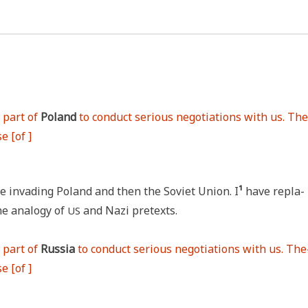
 part of
Pol­and
to con­duct serious nego­tia­ti­ons with us. The
e [of ]
re inva­ding Pol­and and then the Soviet Uni­on. I
¹
have repla­
e ana­lo­gy of
and Nazi pretexts.
US
e part of
Rus­sia
to con­duct serious nego­tia­ti­ons with us. The
e [of ]