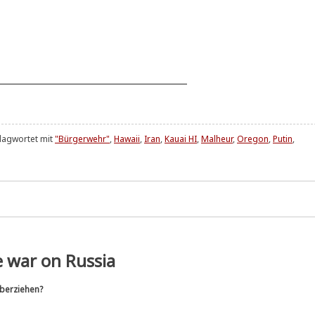
______________________________________
lagwortet mit
"Bürgerwehr"
,
Hawaii
,
Iran
,
Kauai HI
,
Malheur
,
Oregon
,
Putin
,
e war on Russia
überziehen?