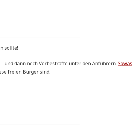
______________________________________
______________________________________
en sollte!
en - und dann noch Vor­be­straf­te unter den Anfüh­rern.
Sowas
­se frei­en Bür­ger sind.
______________________________________