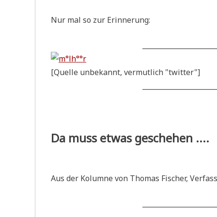
Nur mal so zur Erinnerung:
______________________
[Quel­le unbe­kannt, ver­mut­lich "twit­ter"]
______________________
Da muss etwas geschehen ....
Aus der Kolum­ne von Tho­mas Fischer, Verfas
______________________