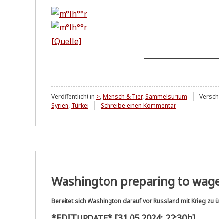
[Quel­le]
______________________
Veröffentlicht in
>
,
Mensch & Tier
,
Sammelsurium
Versch
zu
Syrien
,
Türkei
Schreibe einen Kommentar
Sammelsurium
XIX
Washington preparing to wag
Bereitet sich Washington darauf vor Russland mit Krieg zu 
*
EDIT
* [31.05.2024; 22:30h]
UPDATE