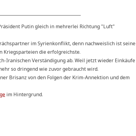
______________________________________
­si­dent Putin gleich in meh­rer­lei Rich­tung "Luft"
hs­part­ner im Syri­en­kon­flikt, denn nach­weis­lich ist sei­ne
n Kriegs­par­tei­en die erfolgreichste.
h-Ira­ni­schen Ver­stän­di­gung ab. Weil jetzt wie­der Ein­käu­fe
mehr so drin­gend wie zuvor gebraucht wird.
i­ner Bri­sanz von den Fol­gen der Krim-Annek­ti­on und dem
­ge
im Hintergrund.