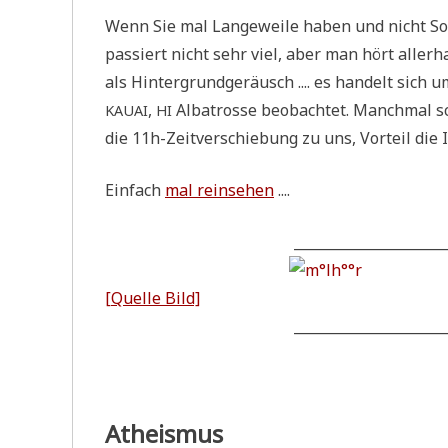
Wenn Sie mal Lan­ge­wei­le haben und nicht Soli
pas­siert nicht sehr viel, aber man hört aller­
als Hin­ter­grund­ge­räusch .... es han­delt sic
,
Alba­tros­se beob­ach­tet. Manch­mal s
KAUAI
HI
die 11h-Zeit­ver­schie­bung zu uns, Vor­teil die
Ein­fach
mal rein­se­hen
....
______________________
[Quel­le Bild]
______________________
Atheismus