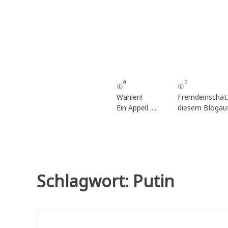
Zum
Inhalt
springen
a
b
①
①
Wählen!
Fremdeinschät
Ein Appell ....
diesem Blogau
Schlagwort:
Putin