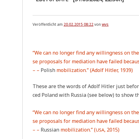
Veröffentlicht am
20.02.2015 08:22
von
wvs
.
“We can no lon­ger find any wil­ling­ness on the
se pro­po­sals for media­ti­on have fai­led becau­s
– –
Polish
mobi­lizati­on.” (Adolf Hit­ler, 1939)
The­se are the words of Adolf Hit­ler just befo­
ced Pol­and with Rus­sia (see below) to show th
“We can no lon­ger find any wil­ling­ness on th
se pro­po­sals for media­ti­on have fai­led becau­s
– –
Rus­si­an
mobi­lizati­on.” (
, 2015)
USA