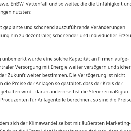
ewe, EnBW, Vat­ten­fall und so wei­ter, die die Unfä­hig­keit un
run­gen nutzten:
t geplan­te und scho­nend aus­zu­füh­ren­de Ver­än­de­run­gen
lung hin zu dezen­tra­ler, scho­nen­der und indi­vi­du­el­ler Erzeu
lig unbe­merkt wur­de eine sol­che Kapa­zi­tät an Fir­men auf­ge­
tra­ler Ver­sor­gung mit Ener­gie wei­ter ver­zö­gern und sicher
 der Zukunft wei­ter bestim­men. Die Ver­zö­ge­rung ist nicht
en die Prei­se der Anla­gen so gestal­tet, dass der Kreis der
 gehal­ten wird - dar­an ändern selbst die Steu­er­ermä­ßi­gun­
ro­du­zen­ten für Anla­gen­tei­le berech­nen, so sind die Prei­s
dem sich der Kli­ma­wan­del selbst mit äußer­sten Mar­ke­ting­