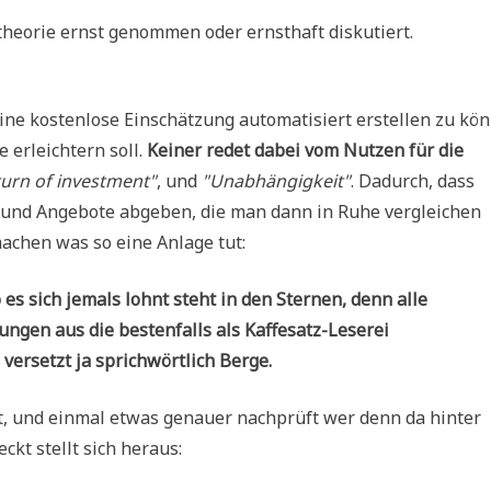
heo­rie ernst genom­men oder ernst­haft diskutiert.
ne kosten­lo­se Ein­schät­zung auto­ma­ti­siert erstel­len zu kön
e erleich­tern soll.
Kei­ner redet dabei vom Nut­zen für die
turn of invest­ment"
, und
"Unab­hän­gig­keit"
. Dadurch, dass
en und Ange­bo­te abge­ben, die man dann in Ruhe ver­glei­chen
machen was so eine Anla­ge tut:
Ob es sich jemals lohnt steht in den Ster­nen, denn alle
n­gen aus die besten­falls als Kaf­fe­satz-Lese­rei
ver­setzt ja sprich­wört­lich Berge.
, und ein­mal etwas genau­er nach­prüft wer denn da hin­ter
teckt stellt sich heraus: