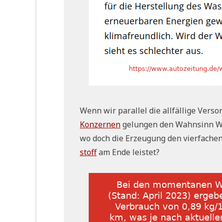
Wenn wir par­al­lel die all­fäl­li­ge Ver­
Kon­zer­nen
gelun­gen den Wahn­sinn Was
wo doch die Erzeu­gung den vier­fa­chen
stoff
am Ende lei­stet?