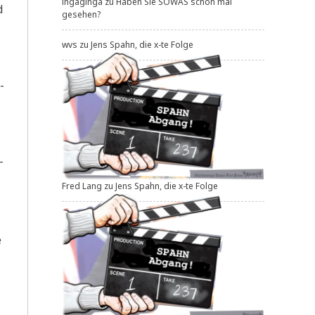
ingaginga
zu
Haben Sie SOWAS schon mal
d
gesehen?
wvs
zu
Jens Spahn, die x-te Folge
­
­
Fred Lang
zu
Jens Spahn, die x-te Folge
e