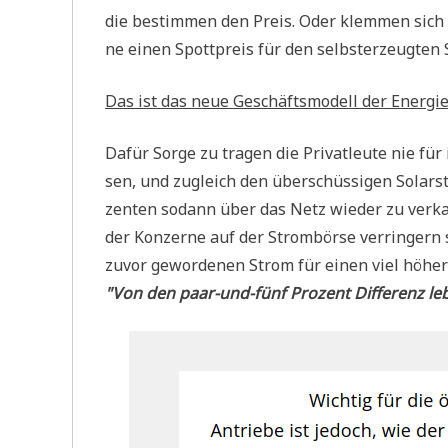
die bestim­men den Preis. Oder klem­men sich hi
ne einen Spott­preis für den selbst­er­zeug­ten 
Das ist das neue Geschäfts­mo­dell der Ener­gi
Dafür Sor­ge zu tra­gen die Pri­vat­leu­te nie für
sen, und zugleich den über­schüs­si­gen Solar­str
zen­ten sodann über das Netz wie­der zu ver­kau
der Kon­zer­ne auf der Strom­bör­se ver­rin­gern 
zuvor gewor­de­nen Strom für einen viel höhe­r
"Von den paar-und-fünf Pro­zent Dif­fe­renz leb