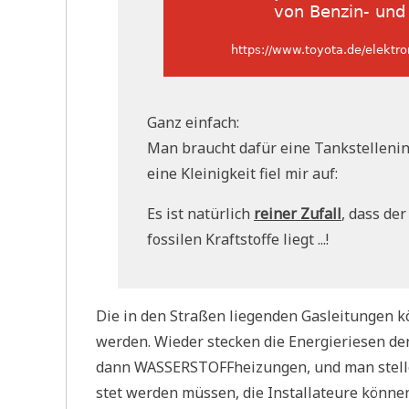
Ganz einfach:
Man braucht dafür eine Tank­stel­len­in
eine Klei­nig­keit fiel mir auf:
Es ist natür­lich
rei­ner Zufall
, dass der
fos­si­len Kraft­stof­fe liegt ...!
Die in den Stra­ßen lie­gen­den Gas­lei­tun­gen k
wer­den. Wie­der stecken die Ener­gie­rie­sen de
dann WAS­SER­STOFF­hei­zun­gen, und man stel­le
stet wer­den müs­sen, die Instal­la­teu­re kön­n