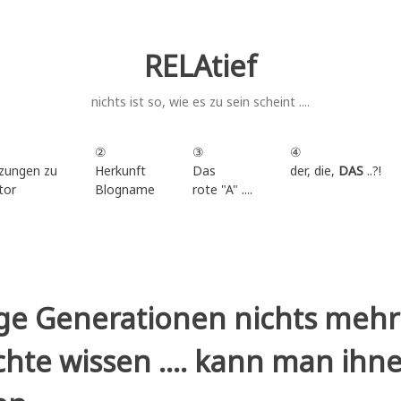
RELAtief
nichts ist so, wie es zu sein scheint ....
②
③
④
zungen zu
Herkunft
Das
der, die,
DAS
..?!
tor
Blogname
rote "A" ....
.
ge Generationen nichts mehr
chte wissen .... kann man ihn