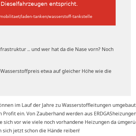
­fra­struk­tur ... und wer hat da die Nase vorn? Noch
 Was­ser­stoff­preis etwa auf glei­cher Höhe wie die
ön­nen im Lauf der Jah­re zu Was­ser­stoff­lei­tun­gen umge­baut
n Pro­fit ein. Von Zau­ber­hand wer­den aus ERD­GAS­hei­zun­ge
 sich vor wie vie­le noch vor­han­de­ne Hei­zun­gen da ümge­rü
en sich jetzt schon die Hän­de reiben!