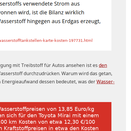
sor­gung mit Treib­stoff für Autos anse­hen ist es
den
­ser­stoff durch­zu­drücken. War­um wird das getan,
 Ener­gie­auf­wand des­sen bedeu­tet, was der
Was­ser­