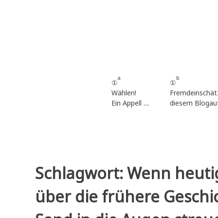
Zum
Inhalt
springen
a
b
①
①
Wählen!
Fremdeinschät
Ein Appell ....
diesem Blogau
Schlagwort:
Wenn heuti
über die frühere Geschi