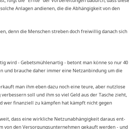
ßt, folgt die "Ern­te" der Vor­be­rei­tun­gen dadurch, dass die­s
sol­che Anla­gen andie­nen, die die Abhän­gig­keit von den
en, denn die Men­schen stre­ben doch frei­wil­lig danach sich
i­tig wird - Gebets­müh­len­ar­tig - betont man kön­ne so nur 40
ten und brau­che daher immer eine Netz­an­bin­dung um die
ver­kauft man ihm eben dazu noch eine teu­re, aber nutz­lo­se
gung ver­bes­sern soll und ihm so viel Geld aus der Tasche zieht,
und wer finan­zi­ell zu kämp­fen hat kämpft nicht gegen
oweit, dass eine wirk­li­che Netz­un­ab­hän­gig­keit dar­aus ent­
m von den Ver­sor­gungs­un­ter­neh­men gekauft wer­den - und