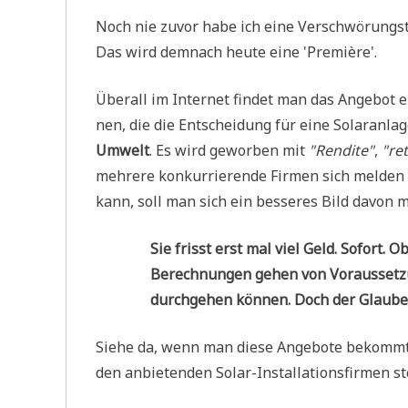
Noch nie zuvor habe ich eine Ver­schwö­rungs­t
Das wird dem­nach heu­te eine 'Pre­miè­re'.
Über­all im Inter­net fin­det man das Ange­bot ei
nen, die die Ent­schei­dung für eine Solar­an­la­g
Umwelt
. Es wird gewor­ben mit
"Ren­di­te"
,
"re
meh­re­re kon­kur­rie­ren­de Fir­men sich mel­d
kann, soll man sich ein bes­se­res Bild davon 
Sie frisst erst mal viel Geld. Sofort. 
Berech­nun­gen gehen von Vor­aus­set­zu
durch­ge­hen kön­nen. Doch der Glau­be 
Sie­he da, wenn man die­se Ange­bo­te bekommt
den anbie­ten­den Solar-Instal­la­ti­ons­fir­men s