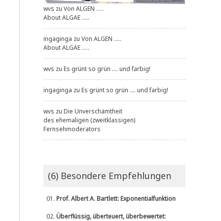
e
wvs
zu
Von ALGEN .....
About ALGAE .....
ingaginga
zu
Von ALGEN .....
About ALGAE .....
wvs
zu
Es grünt so grün .... und farbig!
ingaginga
zu
Es grünt so grün .... und farbig!
wvs
zu
Die Unverschämtheit
des ehemaligen (zweitklassigen)
Fernsehmoderators
(6) Besondere Empfehlungen
01.
Prof. Albert A. Bartlett: Exponentialfunktion
02.
Überflüssig, überteuert, überbewertet: