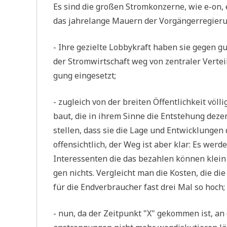
Es sind die gro­ßen Strom­kon­zer­ne, wie e-on, 
das jah­re­lan­ge Mau­ern der Vor­gän­ger­re­gie­
- Ihre geziel­te Lob­by­kraft haben sie gegen gu
der Strom­wirt­schaft weg von zen­tra­ler Ver­tei­
gung eingesetzt;
- zugleich von der brei­ten Öffent­lich­keit völ­
baut, die in ihrem Sin­ne die Ent­ste­hung dezen­
stel­len, dass sie die Lage und Ent­wick­lun­gen
offen­sicht­lich, der Weg ist aber klar: Es wer­d
Inter­es­sen­ten die das bezah­len kön­nen klein
gen nichts. Ver­gleicht man die Kosten, die die P
für die End­ver­brau­cher fast drei Mal so hoch;
- nun, da der Zeit­punkt "X" gekom­men ist, an 