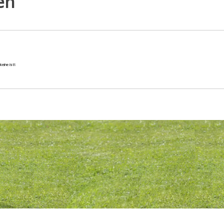
en
 keine ist!