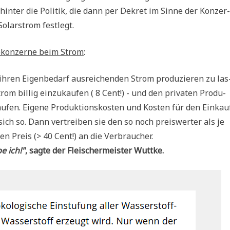
n­ter die Poli­tik, die dann per Dekret im Sin­ne der Kon­zer­
Solar­strom festlegt.
e­kon­zer­ne beim Strom
:
 ihren Eigen­be­darf aus­rei­chen­den Strom pro­du­zie­ren zu las
om bil­lig ein­zu­kau­fen ( 8 Cent!) - und den pri­va­ten Pro­du­
­fen. Eige­ne Pro­duk­ti­ons­ko­sten und Kosten für den Ein­kau
sich so. Dann ver­trei­ben sie den so noch preis­wer­ter als je
en Preis (> 40 Cent!) an die Verbraucher.
e ich!"
, sag­te der Flei­scher­mei­ster Wuttke.