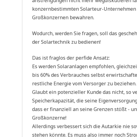
an­stren­gun­gen nicht mehr weg­dis­ku­tie­ren lä
kon­zern­be­stimm­ten Solar­teur-Unter­neh­men 
Groß­kon­zer­nen bewahren.
Wodurch, wer­den Sie fra­gen, soll das gesche­h
der Solar­tech­nik zu bedienen!
Das ist frag­los der per­fi­de Ansatz:
Es wer­den Solar­an­la­gen emp­foh­len, gleich­ze
bis 60% des Ver­brau­ches selbst erwirt­schaf­
rest­li­che Ener­gie vom Ver­sor­ger zu beziehen.
Glaubt ein poten­zi­el­ler Kun­de das nicht, so 
Spei­cher­ka­pa­zi­tät, die sei­ne Eigen­ver­sor­
dass er finan­zi­ell an sei­ne Gren­zen stößt - 
Großkonzerne!
Aller­dings ver­bes­sert sich die Aut­ar­kie nie s
ste­hen könn­te. Es muss also immer noch Stro