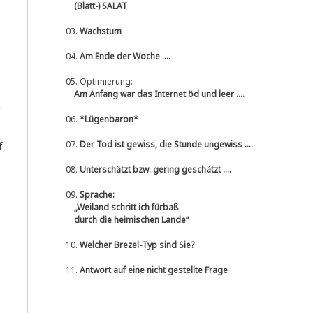
(Blatt-) SALAT
03.
Wachstum
04.
Am Ende der Woche ....
05.
Optimierung:
Am Anfang war das Internet öd und leer ....
­
06.
*Lügenbaron*
f
07.
Der Tod ist gewiss, die Stunde ungewiss ....
08.
Unterschätzt bzw. gering geschätzt ....
09.
Sprache:
„Weiland schritt ich fürbaß
durch die heimischen Lande“
10.
Welcher Brezel-Typ sind Sie?
11.
Antwort auf eine nicht gestellte Frage