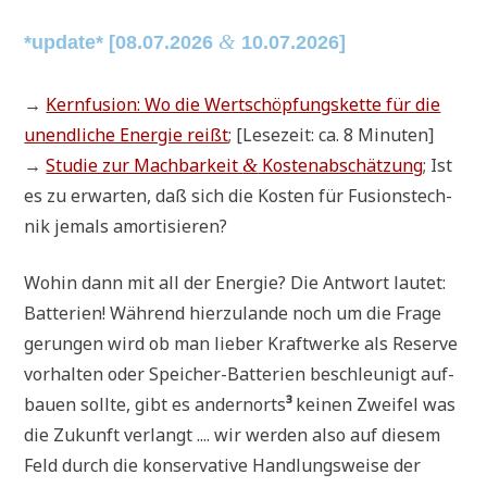
&
*update* [08.07.2026
10.07.2026]
→
Kern­fu­si­on: Wo die Wert­schöp­fungs­ket­te für die
unend­li­che Ener­gie reißt
; [Lese­zeit: ca. 8 Minuten]
→
Stu­die zur Mach­bar­keit
Kosten­ab­schät­zung
; Ist
&
es zu erwar­ten, daß sich die Kosten für Fusi­ons­tech­
nik jemals amortisieren?
Wohin dann mit all der Ener­gie? Die Ant­wort lau­tet:
Bat­te­rien! Wäh­rend hier­zu­lan­de noch um die Fra­ge
gerun­gen wird ob man lie­ber Kraft­wer­ke als Reser­ve
vor­hal­ten oder Spei­cher-Bat­te­rien beschleu­nigt auf­
bau­en soll­te, gibt es andern­orts
³
kei­nen Zwei­fel was
die Zukunft ver­langt .... wir wer­den also auf die­sem
Feld durch die kon­ser­va­ti­ve Hand­lungs­wei­se der