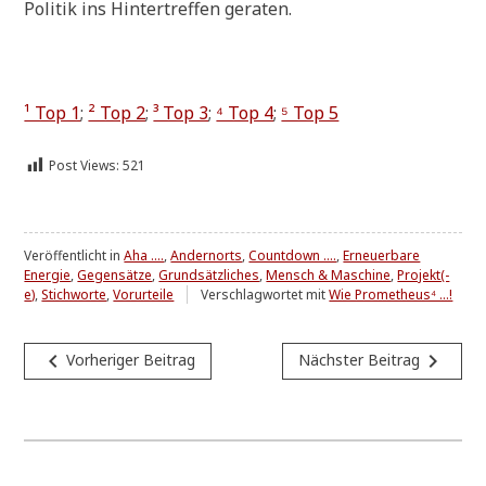
Poli­tik ins Hin­ter­tref­fen geraten.
¹ Top 1
;
² Top 2
;
³ Top 3
;
⁴ Top 4
;
⁵ Top 5
Post Views:
521
Veröffentlicht in
Aha ....
,
Andernorts
,
Countdown ....
,
Erneuerbare
Energie
,
Gegensätze
,
Grundsätzliches
,
Mensch & Maschine
,
Projekt(-
e)
,
Stichworte
,
Vorurteile
Verschlagwortet mit
Wie Prometheus⁴ ...!
Beitragsnavigation
navigate_before
navigate_next
Vorheriger Beitrag
Nächster Beitrag