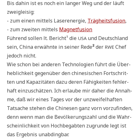
Bis dahin ist es noch ein lan­ger Weg und der läuft
zweigleisig:
- zum einen mit­tels Laser­en­er­gie,
Träg­heits­fu­si­on
,
- zum zwei­ten mit­tels
Magnet­fu­si­on
Füh­rend sol­len lt. Berich­t¹ die
und Deutsch­land
USA
sein, Chi­na erwähn­te in sei­ner Rede
²
der
Chef
RWE
jedoch nicht.
Wie schon bei ande­ren Tech­no­lo­gien führt die Über­
heb­lich­keit gegen­über den chi­ne­si­schen Fort­schrit­
ten und Kapa­zi­tä­ten dazu deren Fähig­kei­ten feh­ler­
haft ein­zu­schät­zen. Ich erlau­be mir daher die Annah­
me, daß wir eines Tages vor der unzwei­fel­haf­ten
Tat­sa­che ste­hen die Chi­ne­sen ganz vorn vor­zu­fin­den,
denn wenn man die Bevöl­ke­rungs­zahl und die Wahr­
schein­lich­keit von Hoch­be­gab­ten zugrun­de legt ist
das Ergeb­nis unabdingbar.