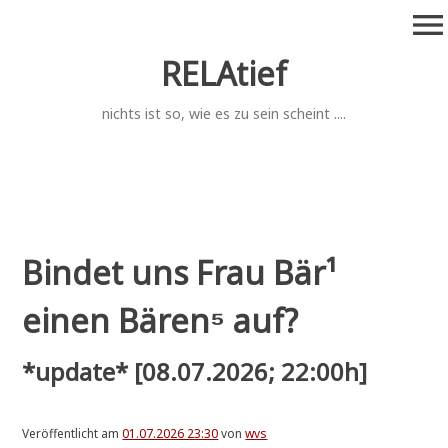
Zum
menu
Inhalt
springen
RELAtief
nichts ist so, wie es zu sein scheint ....
Bindet uns Frau Bär
¹
einen Bären
⁵
auf?
*update* [08.07.2026; 22:00h]
Veröffentlicht am
01.07.2026 23:30
von
wvs