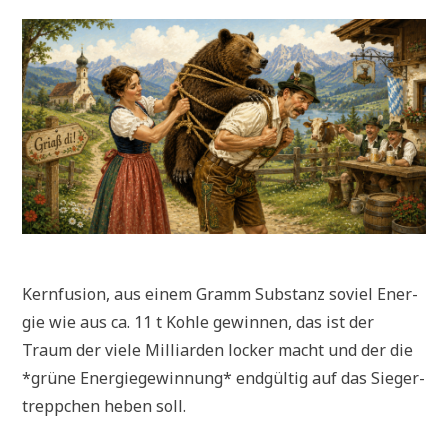
Kern­fu­si­on, aus einem Gramm Sub­stanz soviel Ener­
gie wie aus ca. 11 t Koh­le gewin­nen, das ist der
Traum der vie­le Mil­li­ar­den locker macht und der die
*grü­ne Ener­gie­ge­win­nung* end­gül­tig auf das Sie­ger­
trepp­chen heben soll.