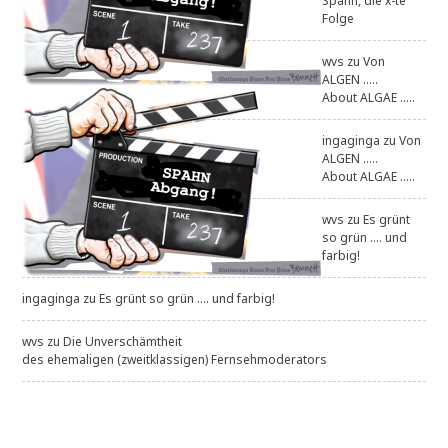
Spahn, die x-te
Folge
wvs
zu
Von
ALGEN .....
About ALGAE .....
ingaginga
zu
Von
ALGEN .....
About ALGAE .....
wvs
zu
Es grünt
so grün .... und
farbig!
ingaginga
zu
Es grünt so grün .... und farbig!
wvs
zu
Die Unverschämtheit
des ehemaligen (zweitklassigen) Fernsehmoderators