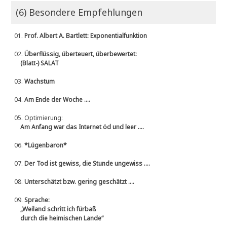
(6) Besondere Empfehlungen
01.
Prof. Albert A. Bartlett: Exponentialfunktion
02.
Überflüssig, überteuert, überbewertet:
(Blatt-) SALAT
03.
Wachstum
04.
Am Ende der Woche ....
05.
Optimierung:
Am Anfang war das Internet öd und leer ....
06.
*Lügenbaron*
07.
Der Tod ist gewiss, die Stunde ungewiss ....
08.
Unterschätzt bzw. gering geschätzt ....
09.
Sprache:
„Weiland schritt ich fürbaß
durch die heimischen Lande“