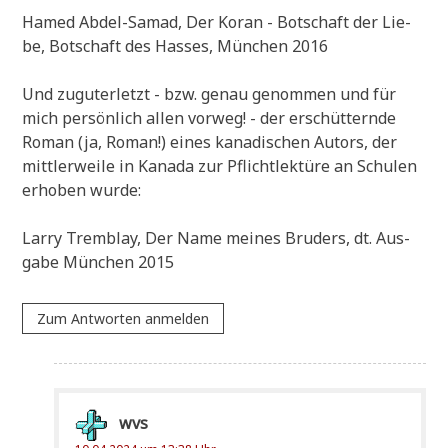
Hamed Abdel-Samad, Der Koran - Bot­schaft der Lie­
be, Bot­schaft des Has­ses, Mün­chen 2016
Und zugu­ter­letzt - bzw. genau genom­men und für
mich per­sön­lich allen vor­weg! - der erschüt­tern­de
Roman (ja, Roman!) eines kana­di­schen Autors, der
mitt­ler­wei­le in Kana­da zur Pflicht­lek­tü­re an Schu­len
erho­ben wurde:
Lar­ry Trem­b­lay, Der Name mei­nes Bru­ders, dt. Aus­
ga­be Mün­chen 2015
Zum Antworten anmelden
wvs