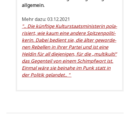
allgemein.
Mehr dazu: 03.12.2021
".. Die künf­ti­ge Kul­tur­staats­mi­ni­ste­rin pola­
ri­siert, wie kaum eine ande­re Spit­zen­po­li­ti­
ke­rin. Dabei bedient sie, die älter gewor­de­
nen Rebel­len in ihrer Par­tei und ist eine
Hel­din für all die­je­ni­gen, für die „mul­ti­kul­ti“
das Gegen­teil von einem Schimpf­wort ist.
Ein­mal wäre sie bei­na­he im Punk statt in
der Poli­tik gelandet.. "