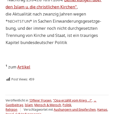
den Islam u. die christ­li­chen Kir­chen"
,
die Aktua­li­tät nach zwan­zig Jah­ren wegen
*
* in Sachen Ein­wan­de­rungs­ge­setz­ge­
NICHTSTUN
bung, und der immer noch nicht durch­ge­setz­ten
Tren­nung von Kir­che und Staat, ist ein trau­ri­ges
Kapi­tel bun­des­deut­scher Politik
¹
zum
Arti­kel
Post Views:
459
Veröffentlicht in
'Offene' Fragen
,
"Opa erzählt vom Krieg ...!"
,
→
Gastbeitrag
,
Islam
,
Mensch & Mensch
,
Politik
,
Religion
Verschlagwortet mit
Aushungern und Einpferchen
,
Hamas
,