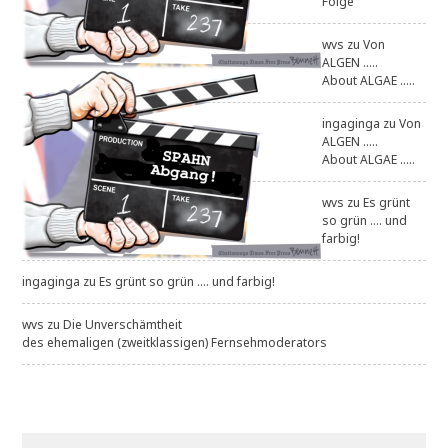
Folge
wvs
zu
Von
ALGEN .....
About ALGAE .....
ingaginga
zu
Von
ALGEN .....
About ALGAE .....
wvs
zu
Es grünt
so grün .... und
farbig!
ingaginga
zu
Es grünt so grün .... und farbig!
wvs
zu
Die Unverschämtheit
des ehemaligen (zweitklassigen) Fernsehmoderators