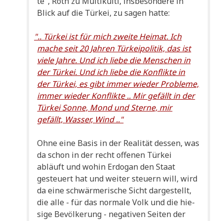
te", Roth zu Mul­ti­kul­ti, ins­be­son­de­re in
Blick auf die Tür­kei, zu sagen hatte:
"
.. Tür­kei ist für mich zwei­te Hei­mat. Ich
mache seit 20 Jah­ren Tür­kei­po­li­tik, das ist
vie­le Jah­re. Und ich lie­be die Men­schen in
der Tür­kei. Und ich lie­be die Kon­flik­te in
der Tür­kei, es gibt immer wie­der Pro­ble­me,
immer wie­der Kon­flik­te .. Mir gefällt in der
Tür­kei Son­ne, Mond und Ster­ne, mir
gefällt, Was­ser, Wind .."
Ohne eine Basis in der Rea­li­tät des­sen, was
da schon in der recht offe­nen Tür­kei
abläuft und wohin Erdo­gan den Staat
gesteu­ert hat und wei­ter steu­ern will, wird
da eine schwär­me­ri­sche Sicht dar­ge­stellt,
die alle - für das nor­ma­le Volk und die hie­
si­ge Bevöl­ke­rung - nega­ti­ven Sei­ten der