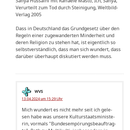
Safi­ya Hussai­ni mit Raf­fae­le Masto, Ich, Safi­ya,
Ver­ur­teilt zum Tod durch Stei­ni­gung, Welt­bild-
Ver­lag 2005
Dass in Deutsch­land das Grund­ge­setz über den
Regeln einer zuge­wan­der­ten Min­der­heit und
deren Reli­gi­on zu ste­hen hat, ist eigent­lich so
selbst­ver­ständ­lich, dass man sich wun­dert, dass
dar­über über­haupt dis­ku­tiert wer­den muss.
wvs
13.04.2024 um 15:29 Uhr
Mich wun­dert es nicht mehr seit ich gele­
sen habe was unse­re Kul­tur­staats­mi­ni­ste­
rin, vor­mals "Bun­des­em­pö­rungs­be­auf­trag­