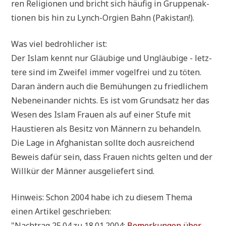
ren Reli­gio­nen und bricht sich häu­fig in Grup­pen­ak­
tio­nen bis hin zu Lynch-Orgi­en Bahn (Paki­stan!).
Was viel bedroh­li­cher ist:
Der Islam kennt nur Gläu­bi­ge und Ungläu­bi­ge - letz­
te­re sind im Zwei­fel immer vogel­frei und zu töten.
Dar­an ändern auch die Bemü­hun­gen zu fried­li­chem
Neben­ein­an­der nichts. Es ist vom Grund­satz her das
Wesen des Islam Frau­en als auf einer Stu­fe mit
Haus­tie­ren als Besitz von Män­nern zu behan­deln.
Die Lage in Afgha­ni­stan soll­te doch aus­rei­chend
Beweis dafür sein, dass Frau­en nichts gel­ten und der
Will­kür der Män­ner aus­ge­lie­fert sind.
Hin­weis: Schon 2004 habe ich zu die­sem The­ma
einen Arti­kel geschrieben:
"Nach­trag 25.04.zu 18.01.2004:
Bemer­kun­gen über