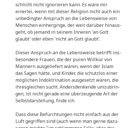
schlicht nicht igno­rie­ren kann. Es wäre mir
einer­lei, wenn mit die­ser Reli­gi­on nicht auch ein
unbe­ding­ter Anspruch an die Lebens­wei­se von
Men­schen ein­her­gin­ge, der weit dar­über hin­aus­
geht, ob jemand in sei­nem Inne­ren 'an Gott
glaubt' oder eben 'nicht an Gott glaubt'.
Die­ser Anspruch an die Lebens­wei­se betrifft ins­
be­son­de­re Frau­en, die der puren Will­kür von
Män­nern aus­ge­lie­fert wären, wenn der Islam
das Sagen hät­te, und Kin­der, die schutz­los einer
mög­li­chen Indok­tri­na­ti­on aus­ge­setzt wären, die
ihres­glei­chen sucht. Anders­den­ken­de umzu­brin­
gen, ist nicht gera­de eine über­zeu­gen­de Art der
Selbst­dar­stel­lung, fin­de ich.
Dass die­se Befürch­tun­gen nicht ein­fach aus der
Luft gegrif­fen sind (auch wenn man ger­ne dazu­