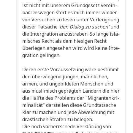
ist nicht mit unse­rem Grund­ge­setz ver­ein­
bar. Des­we­gen stört es mich immer wie­der
von Ver­su­chen zu lesen unter Ver­leug­nung
die­ser Tat­sa­che
'den Dia­log zu suchen'
und
die Inter­gra­ti­on anzu­stre­ben. So lan­ge isla­
mi­sches Recht als dem hie­si­gen Recht
über­le­gen ange­se­hen wird wird kei­ne Inte­
gra­ti­on gelingen.
Deren erste Vor­aus­set­zung wäre bestimmt
den über­wie­gend jun­gen, männ­li­chen,
armen, und unge­bil­de­ten Men­schen und
aus mus­li­misch gepräg­ten Län­dern die hier
die Hälf­te des Pro­blems der "Migran­ten­kri­
mi­na­li­tät" dar­stel­len die­se Grund­tat­sa­che
klar zu machen und jede Abwei­chung mit
dra­sti­schen Stra­fen zu belegen.
Die noch vor­herr­sche­de Ver­klä­rung von