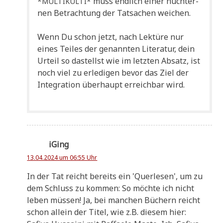
*
* muss end­lich einer nüch­ter­
MULTIKULTI
nen Betrach­tung der Tat­sa­chen weichen.
Wenn Du schon jetzt, nach Lek­tü­re nur
eines Tei­les der genann­ten Lite­ra­tur, dein
Urteil so dastellst wie im letz­ten Absatz, ist
noch viel zu erle­di­gen bevor das Ziel der
Inte­gra­ti­on über­haupt erreich­bar wird.
iGing
13.04.2024 um 06:55 Uhr
In der Tat reicht bereits ein 'Quer­le­sen', um zu
dem Schluss zu kom­men: So möch­te ich nicht
leben müs­sen! Ja, bei man­chen Büchern reicht
schon allein der Titel, wie z.B. die­sem hier: