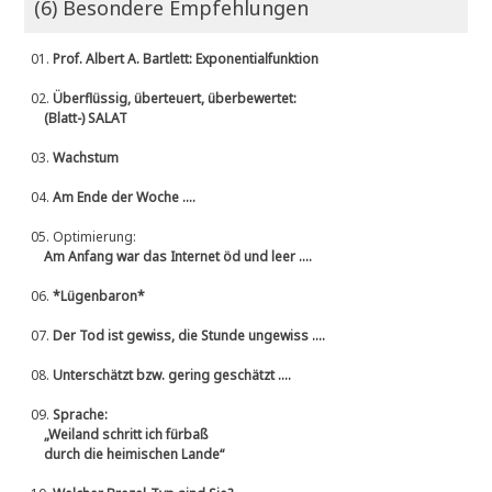
(6) Besondere Empfehlungen
01.
Prof. Albert A. Bartlett: Exponentialfunktion
02.
Überflüssig, überteuert, überbewertet:
(Blatt-) SALAT
03.
Wachstum
04.
Am Ende der Woche ....
05.
Optimierung:
Am Anfang war das Internet öd und leer ....
06.
*Lügenbaron*
07.
Der Tod ist gewiss, die Stunde ungewiss ....
08.
Unterschätzt bzw. gering geschätzt ....
09.
Sprache:
„Weiland schritt ich fürbaß
durch die heimischen Lande“