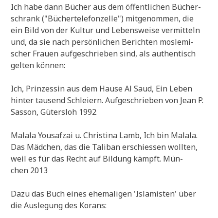
Ich habe dann Bücher aus dem öffent­li­chen Bücher­
schrank ("Bücher­te­le­fon­zel­le") mit­ge­nom­men, die
ein Bild von der Kul­tur und Lebens­wei­se ver­mit­teln
und, da sie nach per­sön­li­chen Berich­ten mos­le­mi­
scher Frau­en auf­ge­schrie­ben sind, als authen­tisch
gel­ten können:
Ich, Prin­zes­sin aus dem Hau­se Al Saud, Ein Leben
hin­ter tau­send Schlei­ern. Auf­ge­schrie­ben von Jean P.
Sas­son, Güters­loh 1992
Mala­la You­saf­zai u. Chri­sti­na Lamb, Ich bin Mala­la.
Das Mäd­chen, das die Tali­ban erschie­ssen woll­ten,
weil es für das Recht auf Bil­dung kämpft. Mün­
chen 2013
Dazu das Buch eines ehe­ma­li­gen 'Isla­mi­sten' über
die Aus­le­gung des Korans: