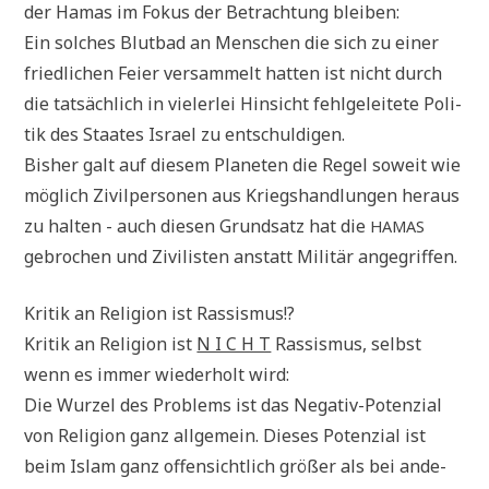
der Hamas im Fokus der Betrach­tung bleiben:
Ein sol­ches Blut­bad an Men­schen die sich zu einer
fried­li­chen Fei­er ver­sam­melt hat­ten ist nicht durch
die tat­säch­lich in vie­ler­lei Hin­sicht fehl­ge­lei­te­te Poli­
tik des Staa­tes Isra­el zu entschuldigen.
Bis­her galt auf die­sem Pla­ne­ten die Regel soweit wie
mög­lich Zivil­per­so­nen aus Kriegs­hand­lun­gen her­aus
zu hal­ten - auch die­sen Grund­satz hat die
HAMAS
gebro­chen und Zivi­li­sten anstatt Mili­tär angegriffen.
Kri­tik an Reli­gi­on ist Rassismus!?
Kri­tik an Reli­gi­on ist
N I C H T
Ras­sis­mus, selbst
wenn es immer wie­der­holt wird:
Die Wur­zel des Pro­blems ist das Nega­tiv-Poten­zi­al
von Reli­gi­on ganz all­ge­mein. Die­ses Poten­zi­al ist
beim Islam ganz offen­sicht­lich grö­ßer als bei ande­