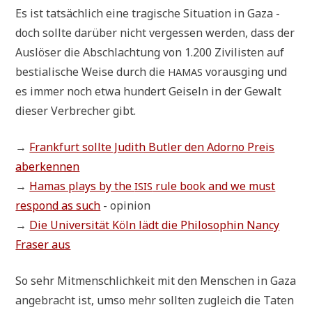
Es ist tat­säch­lich eine tra­gi­sche Situa­ti­on in Gaza -
doch soll­te dar­über nicht ver­ges­sen wer­den, dass der
Aus­lö­ser die Abschlach­tung von 1.200 Zivi­li­sten auf
bestia­li­sche Wei­se durch die
vor­aus­ging und
HAMAS
es immer noch etwa hun­dert Gei­seln in der Gewalt
die­ser Ver­bre­cher gibt.
→
Frank­furt soll­te Judith But­ler den Ador­no Preis
aberkennen
→
Hamas plays by the
rule book and we must
ISIS
respond as such
- opinion
→
Die Uni­ver­si­tät Köln lädt die Phi­lo­so­phin Nan­cy
Fra­ser aus
So sehr Mit­mensch­lich­keit mit den Men­schen in Gaza
ange­bracht ist, umso mehr soll­ten zugleich die Taten