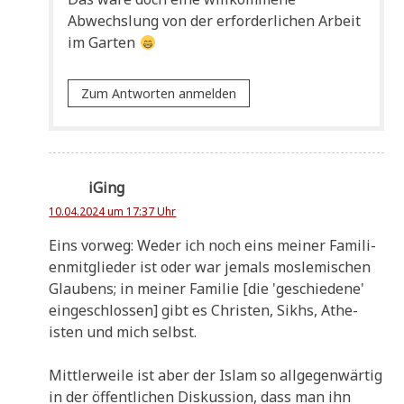
Abwechs­lung von der erfor­der­li­chen Arbeit
im Garten
Zum Antworten anmelden
iGing
10.04.2024 um 17:37 Uhr
Eins vor­weg: Weder ich noch eins mei­ner Fami­li­
en­mit­glie­der ist oder war jemals mos­le­mi­schen
Glau­bens; in mei­ner Fami­lie [die 'geschie­de­ne'
ein­ge­schlos­sen] gibt es Chri­sten, Sikhs, Athe­
isten und mich selbst.
Mitt­ler­wei­le ist aber der Islam so all­ge­gen­wär­tig
in der öffent­li­chen Dis­kus­si­on, dass man ihn