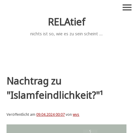
Zum
menu
Inhalt
springen
RELAtief
nichts ist so, wie es zu sein scheint ....
Nachtrag zu
"Islamfeindlichkeit?"
¹
Veröffentlicht am
09.04.2024 00:07
von
wvs