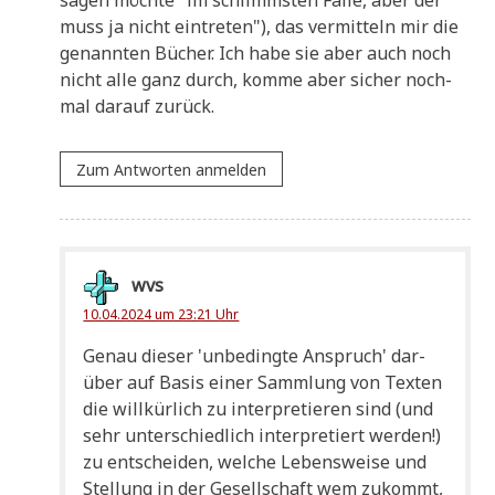
sa­gen möch­te "im schlimm­sten Fal­le, aber der
muss ja nicht ein­tre­ten"), das ver­mit­teln mir die
genann­ten Bücher. Ich habe sie aber auch noch
nicht alle ganz durch, kom­me aber sicher noch­
mal dar­auf zurück.
Zum Antworten anmelden
wvs
10.04.2024 um 23:21 Uhr
Genau die­ser 'unbe­ding­te Anspruch' dar­
über auf Basis einer Samm­lung von Tex­ten
die will­kür­lich zu inter­pre­tie­ren sind (und
sehr unter­schied­lich inter­pre­tiert wer­den!)
zu ent­schei­den, wel­che Lebens­wei­se und
Stel­lung in der Gesell­schaft wem zukommt,