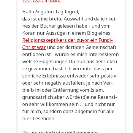
10.04.2024 um 13:38 Uhr
Hal­lo
guten Tag Ingrid,
&
das ist eine brei­te Aus­wahl und da ich kei­
nes der Bücher gele­sen habe - und vom
Koran nur Aus­zü­ge in einem Blog eines
Reli­gi­ons­skep­ti­kers der zuvor ein Fun­di-
Christ war
und der dor­ti­gen Gemein­schaft
ent­flo­hen ist - wür­de es mich inter­es­sie­ren
wel­che Fol­ge­run­gen Du nun aus der Lek­tü­
re gewon­nen hast. Ich ver­mu­te, dass per­
sön­li­che Erleb­nis­se ent­we­der sehr posi­tiv
oder sehr nega­tiv aus­fal­len, je nach Ver­
bleib im oder Ent­fer­nung vom Islam,
grund­sätz­lich aber wür­de (d)eine Rezen­si­
on sehr will­kom­men sein .... und nicht nur
für mich, son­dern ganz all­ge­mein für alle
hier Lesenden.
Das wäre doch eine will­kom­me­ne