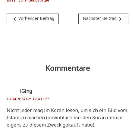
Israel
,
Schändungsorgie
Beitragsnavigation
navigate_before
navigate_next
Vorheriger Beitrag
Nächster Beitrag
Kommentare
iGing
10.04.2024 um 12:43 Uhr
Nicht jeder mag im Koran lesen, um sich ein Bild vom
Islam zu machen (obwohl ich mir den Koran ein­mal
eigens zu die­sem Zweck gekauft habe).