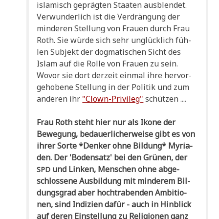
isla­misch gepräg­ten Staa­ten aus­blen­det.
Ver­wun­der­lich ist die Ver­drän­gung der
min­de­ren Stel­lung von Frau­en durch Frau
Roth. Sie wür­de sich sehr unglück­lich füh­
len Sub­jekt der dog­ma­ti­schen Sicht des
Islam auf die Rol­le von Frau­en zu sein.
Wovor sie dort der­zeit ein­mal ihre her­vor­
ge­ho­be­ne Stel­lung in der Poli­tik und zum
ande­ren ihr
"Clown-Pri­vi­leg"
schützen ....
Frau Roth steht hier nur als Iko­ne der
Bewe­gung, bedau­er­li­cher­wei­se gibt es von
ihrer Sor­te *Den­ker ohne Bil­dung* Myria­
den. Der 'Boden­satz' bei den Grü­nen, der
und Lin­ken, Men­schen ohne abge­
SPD
schlos­se­ne Aus­bil­dung mit min­de­rem Bil­
dungs­grad aber hoch­tra­ben­den Ambi­tio­
nen, sind Indi­zi­en dafür - auch in Hin­blick
auf deren Ein­stel­lung zu Reli­gio­nen ganz