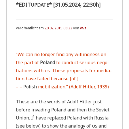
0
*
EDIT
* [31.05.2024; 22:30h]
UPDATE
3
-
2
0
1
Veröffentlicht am
20.02.2015 08:22
von
wvs
5
)
.
“We can no lon­ger find any wil­ling­ness on
the part of
Pol­and
to con­duct serious nego­
tia­ti­ons with us. The­se pro­po­sals for media­
ti­on have fai­led becau­se [of ]
– –
Polish
mobi­lizati­on.” (Adolf Hit­ler, 1939)
The­se are the words of Adolf Hit­ler just
befo­re inva­ding Pol­and and then the Soviet
Uni­on. I
¹
have repla­ced Pol­and with Rus­sia
(see below) to show the ana­lo­gy of
and
US