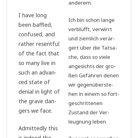
anderem.
I have long
Ich bin schon lan­ge
been baf­f­led,
ver­blüfft, ver­wirrt
con­fu­sed, and
und ziem­lich ver­är­
rather res­entful
gert über die Tat­sa­
of the fact that
che, dass so vie­le
so many live in
ange­sichts der gro­
such an advan­
ßen Gefah­ren denen
ced sta­te of
wir gegen­über­ste­
deni­al in light of
hen in einem so fort­
the gra­ve dan­
ge­schrit­te­nen
gers we face.
Zustand der Ver­
leug­nung leben.
Admit­ted­ly this
is inde­ed the