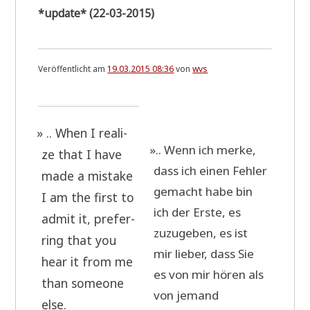
*update* (22-03-2015)
Veröffentlicht am
19.03.2015 08:36
von
wvs
»
.. When I rea­li­
»
.. Wenn ich mer­ke,
ze that I have
dass ich einen Feh­ler
made a mista­ke
gemacht habe bin
I am the first to
ich der Erste, es
admit it, pre­fer­
zuzu­ge­ben, es ist
ring that you
mir lie­ber, dass Sie
hear it from me
es von mir hören als
than someone
von jemand
else.