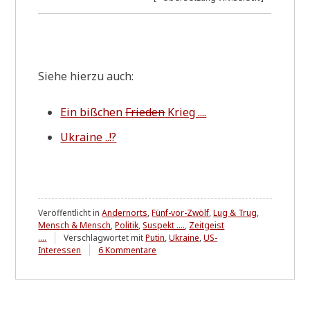
Sie­he hier­zu auch:
Ein biß­chen
Frie­den
Krieg ....
Ukrai­ne ..!?
Veröffentlicht in
Andernorts
,
Fünf-vor-Zwölf
,
Lug & Trug
,
Mensch & Mensch
,
Politik
,
Suspekt ....
,
Zeitgeist
....
Verschlagwortet mit
Putin
,
Ukraine
,
US-
zu
Interessen
6 Kommentare
Washington
preparing
to
wage