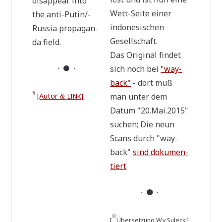
dis­ap­pear into
Wett-Sei­te einer
the anti-Putin/­
indo­ne­si­schen
Rus­sia pro­pa­gan­
Gesellschaft.
da field.
Das Ori­gi­nal fin­det
sich noch bei
"way­
・
・
back"
- dort muß
¹
[Autor
]
man unter dem
&
LINK
Datum "20.Mai.2015"
suchen; Die neun
Scans durch "way­
back"
sind doku­men­
tiert
・
・
ⓒ
[
Über­set­zung W.v.Sulecki]