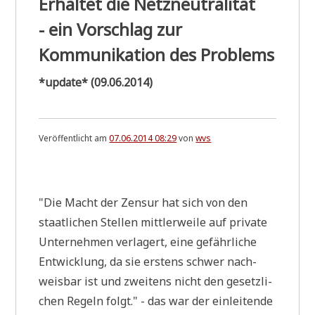
Erhaltet die Netzneutralität
o
r
- ein Vorschlag zur
k
s
Kommunikation des Problems
a
n
*update* (09.06.2014)
d
T
o
r
Veröffentlicht am
07.06.2014 08:29
von
wvs
c
h
e
.
s
*
"Die Macht der Zen­sur hat sich von den
staat­li­chen Stel­len mitt­ler­wei­le auf pri­va­te
Unter­neh­men ver­la­gert, eine gefähr­li­che
Ent­wick­lung, da sie erstens schwer nach­
weis­bar ist und zwei­tens nicht den gesetz­li­
chen Regeln folgt." - das war der ein­lei­ten­de