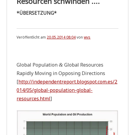
Resourcen schwinden ....
p
d
*ÜBERSETZUNG*
a
t
e
*
(
Veröffentlicht am
20.05.2014 08:04
von
wvs
0
9
.
.
0
Glo­bal Popu­la­ti­on
Glo­bal Resour­ces
6
&
.
Rapid­ly Moving in Oppo­sing Directions
2
0
[
http://independentreport.blogspot.com.es/2
1
014/05/global-population-global-
4
)
resources.html
]