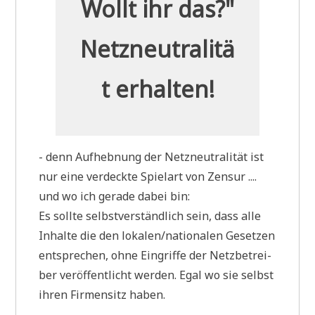
Wollt ihr das?"
Netzneutralitä
t erhalten!
- denn Auf­heb­nung der Netz­neu­tra­li­tät ist
nur eine ver­deck­te Spiel­art von Zen­sur ....
und wo ich gera­de dabei bin:
Es soll­te selbst­ver­ständ­lich sein, dass alle
Inhal­te die den lokalen/nationalen Geset­zen
ent­spre­chen, ohne Ein­grif­fe der Netz­be­trei­
ber ver­öf­fent­licht wer­den. Egal wo sie selbst
ihren Fir­men­sitz haben.