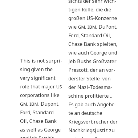
sichts der sehr wich­
ti­gen Rol­le, die die
gro­ßen US-Kon­zer­ne
wie
,
, DuPont,
GM
IBM
Ford, Stan­dard Oil,
Cha­se Bank spiel­ten,
.
wie auch Geor­ge und
This is not sur­pri­
Jeb Bushs Groß­va­ter
sing given the
Pres­cott, der an vor­
very signi­fi­cant
der­ster Stel­le von
role that major
US
der Nazi-Todes­ma­
cor­po­ra­ti­ons like
schi­ne pro­fi­tier­te ..
,
, Dupont,
GM
IBM
Es gab auch Ange­bo­
Ford, Stan­dard
te an deut­sche
Oil, Cha­se Bank
Kriegs­ver­bre­cher der
as well as Geor­ge
Nach­kriegs­ju­stiz zu