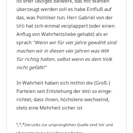
ist eher lästi­ges Bei­werk, das mit Wah­len
über­zeugt wer­den soll es habe Ein­fluß auf
das, was Poli­ti­ker tun. Herr Gabri­el von der
hat sich ein­mal ver­plap­pert (oder einen
SPD
Anflug von Wahr­heits­lie­be gehabt) als er
sprach
"Wenn wir für vier Jah­re gewählt sind
machen wir in die­sen vier Jah­ren was
WIR
für rich­tig hal­ten, selbst wenn es dem Volk
nicht gefällt!"
In Wahr­heit haben sich mit­hin die (Groß-)
Par­tei­en seit Ent­ste­hung der
so ein­ge­
BRD
rich­tet, dass ihnen, höch­stens wech­selnd,
stets eine Mehr­heit sicher ist.
¹, ², ³
Die Links zur ursprüng­li­chen Quel­le sind 'tot' und
ich konn­te kei­ne Spei­che­rung finden.