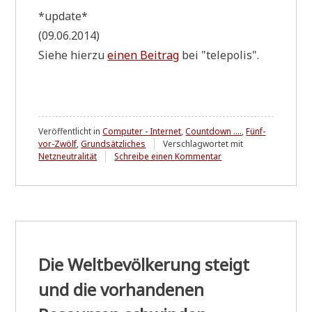
*update*
(09.06.2014)
Sie­he hier­zu
einen Bei­trag
bei "tele­po­lis".
Veröffentlicht in
Computer - Internet
,
Countdown ....
,
Fünf-
vor-Zwölf
,
Grundsätzliches
Verschlagwortet mit
zu
Netzneutralität
Schreibe einen Kommentar
Erhaltet
die
Netzneutralität
-
ein
Vorschlag
zur
Kommunikation
Die Weltbevölkerung steigt
des
Problems
und die vorhandenen
*
u