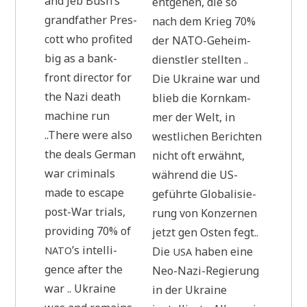
and Jeb Bush’s
ent­ge­hen, die so
grand­fa­ther Pres­
nach dem Krieg 70%
cott who pro­fi­ted
der NATO-Geheim­
big as a bank-
dienst­ler stell­ten ..
front direc­tor for
Die Ukrai­ne war und
the Nazi death
blieb die Korn­kam­
machi­ne run
mer der Welt, in
..The­re were also
west­li­chen Berich­ten
the deals Ger­man
nicht oft erwähnt,
war cri­mi­nals
wäh­rend die US-
made to escape
geführ­te Glo­ba­li­sie­
post-War tri­als,
rung von Kon­zer­nen
pro­vi­ding 70% of
jetzt gen Osten fegt..
’s intel­li­
NATO
Die
haben eine
USA
gence after the
Neo-Nazi-Regie­rung
war .. Ukrai­ne
in der Ukrai­ne