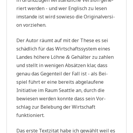
n
d
riert wer­den - und wer Eng­lisch zu lesen
a
imstan­de ist wird sowie­so die Ori­gi­nal­ver­si­
r
a
on vorziehen.
u
f
v
Der Autor räumt auf mit der The­se es sei
o
schäd­lich für das Wirt­schafts­sy­stem eines
r
R
Lan­des höhe­re Löh­ne
Gehäl­ter zu zah­len
&
u
und stellt in weni­gen Absät­zen klar, dass
s
s
genau das Gegen­teil der Fall ist - als Bei­
l
spiel führt er eine bereits abge­lau­fe­ne
a
n
Initia­ti­ve im Raum Seat­tle an, durch die
d
m
bewie­sen wer­den konn­te dass sein Vor­
i
schlag zur Bele­bung der Wirt­schaft
t
K
funktioniert.
r
i
e
Das erste Text­zi­tat habe ich gewählt weil es