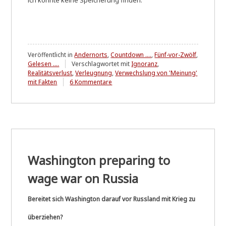
Veröffentlicht in
Andernorts
,
Countdown ....
,
Fünf-vor-Zwölf
,
Gelesen ....
Verschlagwortet mit
Ignoranz
,
Realitätsverlust
,
Verleugnung
,
Verwechslung von 'Meinung'
zu
mit Fakten
6 Kommentare
"THE
INFORMATION
VACUUM"
*
u
p
d
a
Washington preparing to
t
e
wage war on Russia
*
(
Bereitet sich Washington darauf vor Russland mit Krieg zu
2
2
überziehen?
-