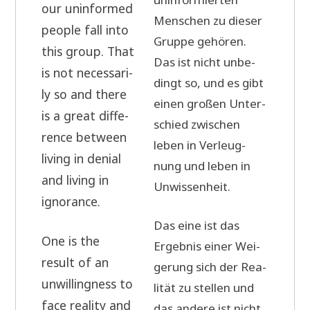
our unin­for­med
Men­schen zu die­ser
peo­p­le fall into
Grup­pe gehö­ren.
this group. That
Das ist nicht unbe­
is not neces­s­a­ri­
dingt so, und es gibt
ly so and the­re
einen gro­ßen Unter­
is a gre­at dif­fe­
schied zwi­schen
rence bet­ween
leben in Ver­leug­
living in deni­al
nung und leben in
and living in
Unwissenheit.
ignorance.
Das eine ist das
One is the
Ergeb­nis einer Wei­
result of an
ge­rung sich der Rea­
unwil­ling­ness to
li­tät zu stel­len und
face rea­li­ty and
das ande­re ist nicht