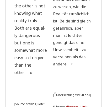
the other is not
zu wis­sen, wie die
kno­wing what
Rea­li­tät tat­säch­lich
rea­li­ty tru­ly is.
ist. Bei­de sind gleich
Both are equal­
gefähr­lich, aber
man ist leich­ter
ly dan­ge­rous
geneigt das eine-
but one is
Unwis­sen­heit - zu
some­what more
ver­zei­hen als das
easy to for­gi­ve
andere .. «
than the
other .. «
ⓒ
[
Über­set­zung W.v.Sulecki]
[Source of this Quo­te: