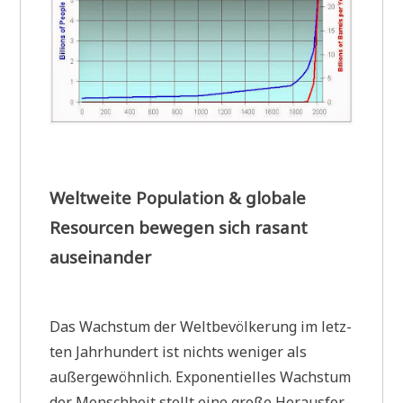
Weltweite Population & globale
Resourcen bewegen sich rasant
auseinander
Das Wachs­tum der Welt­be­völ­ke­rung im letz­
ten Jahr­hun­dert ist nichts weni­ger als
außer­ge­wöhn­lich. Expo­nen­ti­el­les Wachs­tum
der Mensch­heit stellt eine gro­ße Her­aus­for­