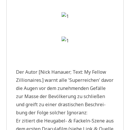
*
[
3
1
.
0
5
.
2
0
2
4
;
2
Der Autor [Nick Hanau­er; Text: My Fel­low
2
Zil­lion­aires.] warnt alle 'Super­rei­chen' davor
:
3
die Augen vor dem zuneh­men­den Gefäl­le
0
zur Mas­se der Bevöl­ke­rung zu schlie­ßen
h
]
und greift zu einer dra­sti­schen Beschrei­
bung der Fol­ge sol­cher Ignoranz:
Er zitiert die Heu­ga­bel-
Fackeln-Sze­ne aus
&
dem ersten Dra­cula­film (sie­he Link
Quel­le
&