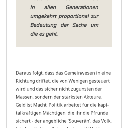
in allen Gene­ra­tio­nen
umge­kehrt pro­por­tio­nal zur
Bedeu­tung der Sache um
die es geht.
Dar­aus folgt, dass das Gemein­we­sen in eine
Rich­tung drif­tet, die von Weni­gen gesteu­ert
wird und das sicher nicht zugun­sten der
Mas­sen, son­dern der stärk­sten Akteu­re.
Geld ist Macht. Poli­tik arbei­tet für die kapi­
tal­kräf­ti­gen Mäch­ti­gen, die ihr die Pfrün­de
sichert - der angeb­li­che 'Sou­ve­rän', das Volk,