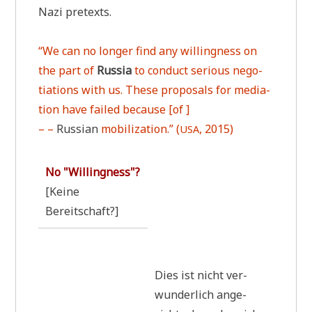
Nazi pretexts.
“We can no lon­ger find any wil­ling­ness on
the part of
Rus­sia
to con­duct serious nego­
tia­ti­ons with us. The­se pro­po­sals for media­
ti­on have fai­led becau­se [of ]
– –
Rus­si­an
mobi­lizati­on.” (
, 2015)
USA
No "Wil­ling­ness"?
[Kei­ne
Bereitschaft?]
.
Dies ist nicht ver­
wun­der­lich ange­