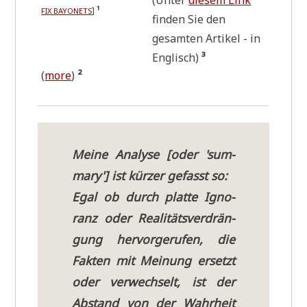
(Unter
die­sem Link
]
¹
FIX
BAYONETS
fin­den Sie den
gesam­ten Arti­kel - in
Eng­lisch)
³
(
more
)
²
Mei­ne Ana­ly­se [oder 'sum­
ma­ry'] ist kür­zer gefasst so:
Egal ob durch plat­te Igno­
ranz oder Rea­li­täts­ver­drän­
gung her­vor­ge­ru­fen, die
Fak­ten mit Mei­nung ersetzt
oder ver­wech­selt, ist der
Abstand von der Wahr­heit