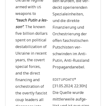
Ukrai­ne régime
ben wur­den, die ver­
armed with
US
deckt ope­rie­ren­den
wea­pons to
Spe­zi­al­ein­hei­ten,
“teach Putin a les­
und die direk­te
son”
. The known
Finan­zie­rung und
five bil­li­on dol­lars
Orche­strie­rung der
spent on poli­ti­cal
offen faschi­sti­schen
desta­bi­lizati­on of
Put­schi­sten ver­
Ukrai­ne in recent
schwin­den im Anti-
years, the covert
Putin, Anti-Russ­land
spe­cial forces,
Propagandanebel.
and the direct
*
finan­cing and
EDIT
UPDATE
[31.05.2024; 22:30h]
orche­stra­ti­on of
Die Quel­le wur­de
the overt­ly fascist
mitt­ler­wei­le auf­ge­
coup lea­ders all
löst und ist nun eine