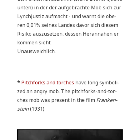
unten) in der der auf­ge­brach­te Mob sich zur
Lynch­ju­stiz auf­macht - und warnt die obe­
ren 0,01% sei­nes Lan­des davor sich die­sem
Risi­ko aus­zu­set­zen, des­sen Her­an­na­hen er
kom­men sieht.
Unausweichlich.
*
Pitch­forks and tor­ches
have long sym­bo­li­
zed an angry mob. The pitch­forks-and-tor­
ches mob was pre­sent in the film
Fran­ken­
stein
(1931)
Video-