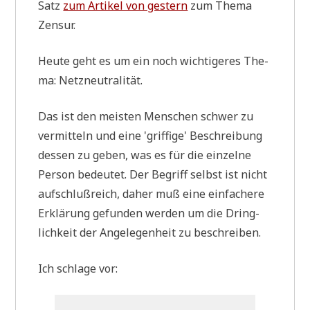
Satz
zum Arti­kel von gestern
zum The­ma
Zensur.
Heu­te geht es um ein noch wich­ti­ge­res The­
ma: Netzneutralität.
Das ist den mei­sten Men­schen schwer zu
ver­mit­teln und eine 'grif­fi­ge' Beschrei­bung
des­sen zu geben, was es für die ein­zel­ne
Per­son bedeu­tet. Der Begriff selbst ist nicht
auf­schluß­reich, daher muß eine ein­fa­che­re
Erklä­rung gefun­den wer­den um die Dring­
lich­keit der Ange­le­gen­heit zu beschreiben.
Ich schla­ge vor: