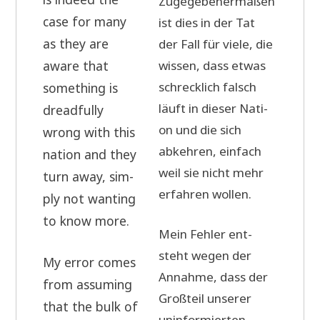
Zuge­ge­be­ner­ma­ßen
case for many
ist dies in der Tat
as they are
der Fall für vie­le, die
awa­re that
wis­sen, dass etwas
schreck­lich falsch
some­thing is
läuft in die­ser Nati­
dreadful­ly
on und die sich
wrong with this
abkeh­ren, ein­fach
nati­on and they
weil sie nicht mehr
turn away, sim­
erfah­ren wollen.
ply not wan­ting
to know more.
Mein Feh­ler ent­
steht wegen der
My error comes
Annah­me, dass der
from assum­ing
Groß­teil unse­rer
that the bulk of
unin­for­mier­ten