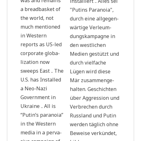
was and remains
instal­liert .. Alles sei
a bread­bas­ket of
"Putins Para­noia",
the world, not
durch eine all­ge­gen­
much men­tio­ned
wär­ti­ge Ver­leum­
in Western
dungs­kam­pa­gne in
reports as US-led
den west­li­chen
cor­po­ra­te glo­ba­
Medi­en gestützt und
lizati­on now
durch viel­fa­che
sweeps East .. The
Lügen wird die­se
U.S. has Instal­led
Mär zusam­men­ge­
a Neo-Nazi
hal­ten. Geschich­ten
Govern­ment in
über Aggres­si­on und
Ukrai­ne .. All is
Ver­bre­chen durch
“Putin’s para­noia”
Russ­land und Putin
in the Western
wer­den täg­lich ohne
media in a per­va­
Bewei­se ver­kün­det,