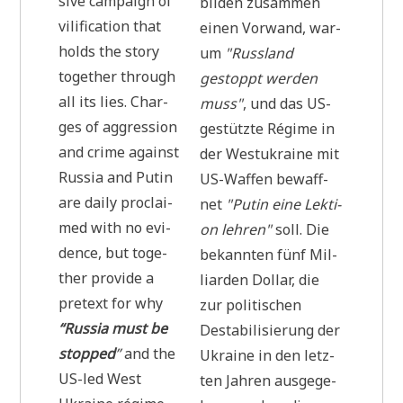
si­ve cam­paign of
bil­den zusam­men
vili­fi­ca­ti­on that
einen Vor­wand, war­
holds the sto­ry
um
"Russ­land
tog­e­ther through
gestoppt wer­den
all its lies. Char­
muss"
, und das US-
ges of aggres­si­on
gestütz­te Régime in
and crime against
der West­ukrai­ne mit
Rus­sia and Putin
US-Waf­fen bewaff­
are dai­ly pro­clai­
net
"Putin eine Lek­ti­
med with no evi­
on leh­ren"
soll. Die
dence, but tog­e­
bekann­ten fünf Mil­
ther pro­vi­de a
li­ar­den Dol­lar, die
pre­text for why
zur poli­ti­schen
“Rus­sia must be
Desta­bi­li­sie­rung der
stop­ped
”
and the
Ukrai­ne in den letz­
US-led West
ten Jah­ren aus­ge­ge­