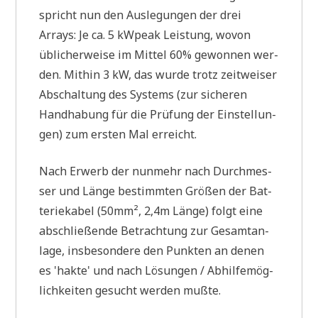
spricht nun den Aus­le­gun­gen der drei
Arrays: Je ca. 5 kWpeak Lei­stung, wovon
übli­cher­wei­se im Mit­tel 60% gewon­nen wer­
den. Mit­hin 3 kW, das wur­de trotz zeit­wei­ser
Abschal­tung des Systems (zur siche­ren
Hand­ha­bung für die Prü­fung der Ein­stel­lun­
gen) zum ersten Mal erreicht.
Nach Erwerb der nun­mehr nach Durch­mes­
ser und Län­ge bestimm­ten Grö­ßen der Bat­
te­rie­ka­bel (50mm², 2,4m Län­ge) folgt eine
abschlie­ßen­de Betrach­tung zur Gesamt­an­
la­ge, ins­be­son­de­re den Punk­ten an denen
es 'hak­te' und nach Lösun­gen / Abhil­fe­mög­
lich­kei­ten gesucht wer­den mußte.