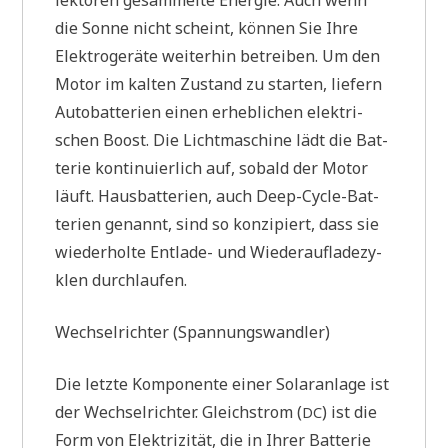
lek­to­ren gesam­mel­te Ener­gie. Auch wenn
die Son­ne nicht scheint, kön­nen Sie Ihre
Elek­tro­ge­rä­te wei­ter­hin betrei­ben. Um den
Motor im kal­ten Zustand zu star­ten, lie­fern
Auto­bat­te­rien einen erheb­li­chen elek­tri­
schen Boost. Die Licht­ma­schi­ne lädt die Bat­
te­rie kon­ti­nu­ier­lich auf, sobald der Motor
läuft. Haus­bat­te­rien, auch Deep-Cycle-Bat­
te­rien genannt, sind so kon­zi­piert, dass sie
wie­der­hol­te Ent­la­de- und Wie­der­auf­la­de­zy­
klen durchlaufen.
Wech­sel­rich­ter (Span­nungs­wand­ler)
Die letz­te Kom­po­nen­te einer Solar­an­la­ge ist
der Wech­sel­rich­ter. Gleich­strom (
) ist die
DC
Form von Elek­tri­zi­tät, die in Ihrer Bat­te­rie