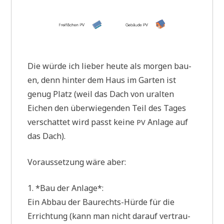
Die wür­de ich lie­ber heu­te als mor­gen bau­
en, denn hin­ter dem Haus im Gar­ten ist
genug Platz (weil das Dach von uralten
Eichen den über­wie­gen­den Teil des Tages
ver­schat­tet wird passt kei­ne
Anla­ge auf
PV
das Dach).
Vor­aus­set­zung wäre aber:
1. *Bau der Anlage*:
Ein Abbau der Bau­rechts-Hür­de für die
Errich­tung (kann man nicht dar­auf ver­trau­