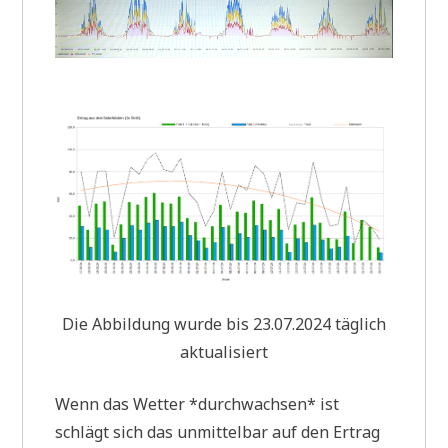
Die Abbil­dung wur­de bis 23.07.2024 täg­lich
aktualisiert
Wenn das Wet­ter *durch­wach­sen* ist
schlägt sich das unmit­tel­bar auf den Ertrag