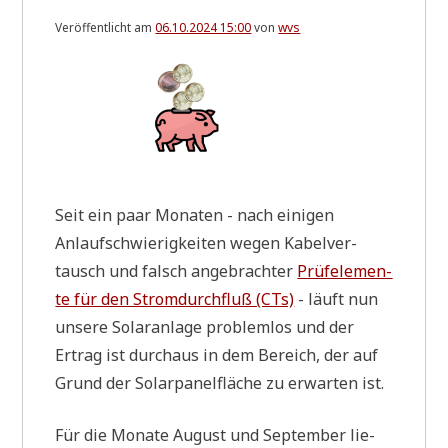
Veröffentlicht am
06.10.2024 15:00
von
wvs
Seit ein paar Mona­ten - nach eini­gen
Anlauf­schwie­rig­kei­ten wegen Kabel­ver­
tausch und falsch ange­brach­ter
Prü­f­ele­men­
te für den Strom­durch­fluß (CTs)
- läuft nun
unse­re Solar­an­la­ge pro­blem­los und der
Ertrag ist durch­aus in dem Bereich, der auf
Grund der Solar­pa­nel­flä­che zu erwar­ten ist.
Für die Mona­te August und Sep­tem­ber lie­