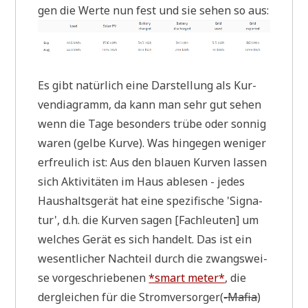
gen die Wer­te nun fest und sie sehen so aus:
Es gibt natür­lich eine Dar­stel­lung als Kur­
ven­dia­gramm, da kann man sehr gut sehen
wenn die Tage beson­ders trü­be oder son­nig
waren (gel­be Kur­ve). Was hin­ge­gen weni­ger
erfreu­lich ist: Aus den blau­en Kur­ven las­sen
sich Akti­vi­tä­ten im Haus able­sen - jedes
Haus­halts­ge­rät hat eine spe­zi­fi­sche 'Signa­
tur', d.h. die Kur­ven sagen [Fach­leu­ten] um
wel­ches Gerät es sich han­delt. Das ist ein
wesent­li­cher Nach­teil durch die zwangs­wei­
se vor­ge­schrie­be­nen
*smart meter*
, die
der­glei­chen für die Strom­ver­sor­ger(
-Mafia
)