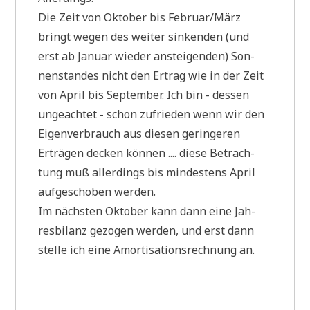
Die Zeit von Okto­ber bis Februar/März
bringt wegen des wei­ter sin­ken­den (und
erst ab Janu­ar wie­der anstei­gen­den) Son­
nen­stan­des nicht den Ertrag wie in der Zeit
von April bis Sep­tem­ber. Ich bin - des­sen
unge­ach­tet - schon zufrie­den wenn wir den
Eigen­ver­brauch aus die­sen gerin­ge­ren
Erträ­gen decken kön­nen .... die­se Betrach­
tung muß aller­dings bis min­de­stens April
auf­ge­scho­ben werden.
Im näch­sten Okto­ber kann dann eine Jah­
res­bi­lanz gezo­gen wer­den, und erst dann
stel­le ich eine Amor­ti­sa­ti­ons­rech­nung an.