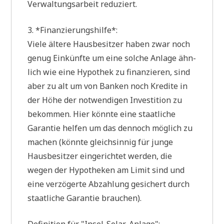
Ver­wal­tungs­ar­beit reduziert.
3. *Finan­zie­rungs­hil­fe*:
Vie­le älte­re Haus­be­sit­zer haben zwar noch
genug Ein­künf­te um eine sol­che Anla­ge ähn­
lich wie eine Hypo­thek zu finan­zie­ren, sind
aber zu alt um von Ban­ken noch Kre­di­te in
der Höhe der not­wen­di­gen Inve­sti­ti­on zu
bekom­men. Hier könn­te eine staat­li­che
Garan­tie hel­fen um das den­noch mög­lich zu
machen (könn­te gleich­sin­nig für jun­ge
Haus­be­sit­zer ein­ge­rich­tet wer­den, die
wegen der Hypo­the­ken am Limit sind und
eine ver­zö­ger­te Abzah­lung gesi­chert durch
staat­li­che Garan­tie brauchen).