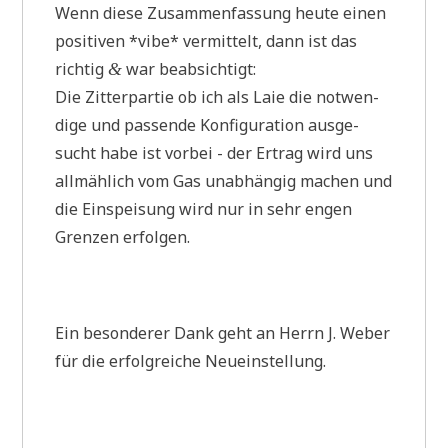
Wenn die­se Zusam­men­fas­sung heu­te einen
posi­ti­ven *vibe* ver­mit­telt, dann ist das
rich­tig
war beabsichtigt:
&
Die Zit­ter­par­tie ob ich als Laie die not­wen­
di­ge und pas­sen­de Kon­fi­gu­ra­ti­on aus­ge­
sucht habe ist vor­bei - der Ertrag wird uns
all­mäh­lich vom Gas unab­hän­gig machen und
die Ein­spei­sung wird nur in sehr engen
Gren­zen erfolgen.
Ein beson­de­rer Dank geht an Herrn J. Weber
für die erfolg­rei­che Neueinstellung.