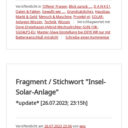
Veröffentlicht in
'Offene' Fragen
,
Blick zurück ....
,
D A N K E !
,
Daten & Fakten
,
Gewußt wie ....
,
Grundsätzliches
,
Hausbau
,
Markt & Geld
,
Mensch & Maschine
,
Projekt(-e)
,
SOLAR-
Anlagen-Wissen
,
Technik
,
Wissen
Verschlagwortet mit
Deye-Dreiphasen-Hybrid-Wechselrichter-SUN-10K-
SG04LP3-EU
,
Master-Slave Einstellung bei DEYE WR nur mit
zu
Batterieanschluß möglich!
Schreibe einen Kommentar
Der
'Durchbruc
ist
erreicht
....
Fragment / Stichwort "Insel-
Solar-Anlage"
*update* [26.07.2023; 23:15h]
Veröffentlicht am
26.07.2023 23:36
von
wvs