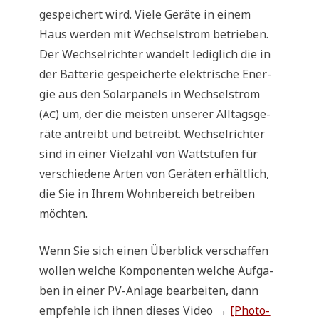
gespei­chert wird. Vie­le Gerä­te in einem
Haus wer­den mit Wech­sel­strom betrie­ben.
Der Wech­sel­rich­ter wan­delt ledig­lich die in
der Bat­te­rie gespei­cher­te elek­tri­sche Ener­
gie aus den Solar­pa­nels in Wech­sel­strom
(
) um, der die mei­sten unse­rer All­tags­ge­
AC
rä­te antreibt und betreibt. Wech­sel­rich­ter
sind in einer Viel­zahl von Watt­stu­fen für
ver­schie­de­ne Arten von Gerä­ten erhält­lich,
die Sie in Ihrem Wohn­be­reich betrei­ben
möchten.
Wenn Sie sich einen Über­blick ver­schaf­fen
wol­len wel­che Kom­po­nen­ten wel­che Auf­ga­
ben in einer PV-Anla­ge bear­bei­ten, dann
emp­feh­le ich ihnen die­ses Video →
[Pho­to­