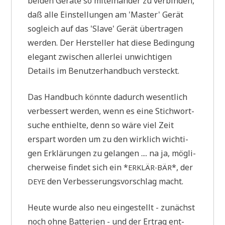
bei­den Gerä­te so mit­ein­an­der zu ver­bin­den,
daß alle Ein­stel­lun­gen am 'Master' Gerät
sogleich auf das 'Slave' Gerät über­tra­gen
wer­den. Der Her­stel­ler hat die­se Bedin­gung
ele­gant zwi­schen aller­lei unwich­ti­gen
Details im Benut­zer­hand­buch versteckt.
Das Hand­buch könn­te dadurch wesent­lich
ver­bes­sert wer­den, wenn es eine Stich­wort­
su­che ent­hiel­te, denn so wäre viel Zeit
erspart wor­den um zu den wirk­lich wich­ti­
gen Erklä­run­gen zu gelan­gen .... na ja, mög­li­
cher­wei­se fin­det sich ein *
*, der
ERKLÄR-BÄR
den Ver­bes­se­rungs­vor­schlag macht.
DEYE
Heu­te wur­de also neu ein­ge­stellt - zunächst
noch ohne Bat­te­rien - und der Ertrag ent­