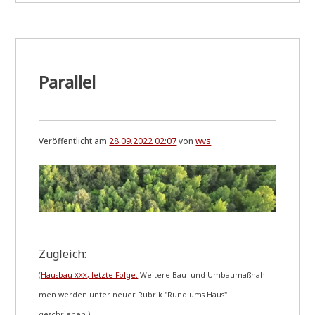
Stichwort
"Insel-
Solar-
Anlage"
*
u
Parallel
p
d
a
t
e
Veröffentlicht am
28.09.2022 02:07
von
wvs
*
[
2
6
.
0
7
.
Zugleich:
2
0
(
Haus­bau
, letz­te Fol­ge.
Wei­te­re Bau- und Umbau­maß­nah­
XXX
2
3
men wer­den unter neu­er Rubrik "Rund ums Haus"
;
geschrieben.)
2