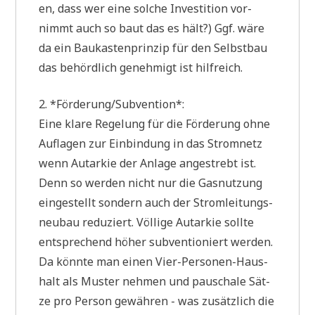
en, dass wer eine sol­che Inve­sti­ti­on vor­
nimmt auch so baut das es hält?) Ggf. wäre
da ein Bau­ka­sten­prin­zip für den Selbst­bau
das behörd­lich geneh­migt ist hilfreich.
2. *Förderung/Subvention*:
Eine kla­re Rege­lung für die För­de­rung ohne
Auf­la­gen zur Ein­bin­dung in das Strom­netz
wenn Aut­ar­kie der Anla­ge ange­strebt ist.
Denn so wer­den nicht nur die Gas­nut­zung
ein­ge­stellt son­dern auch der Strom­lei­tungs­
neu­bau redu­ziert. Völ­li­ge Aut­ar­kie soll­te
ent­spre­chend höher sub­ven­tio­niert wer­den.
Da könn­te man einen Vier-Per­so­nen-Haus­
halt als Muster neh­men und pau­scha­le Sät­
ze pro Per­son gewäh­ren - was zusätz­lich die