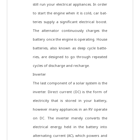
still run your elec­tri­cal appli­ances. In order
to start the engi­ne when it is cold, car bat­
te­ries sup­p­ly a signi­fi­cant elec­tri­cal boost.
The alter­na­tor con­ti­nuous­ly char­ges the
bat­tery once the engi­ne is ope­ra­ting. Hou­se
bat­te­ries, also known as deep cycle bat­te­
ries, are desi­gned to go through repea­ted
cycles of dischar­ge and recharge.
Inverter
The last com­po­nent of a solar system is the
inver­ter. Direct cur­rent (
) is the form of
DC
elec­tri­ci­ty that is stored in your bat­tery,
howe­ver many appli­ances in an
ope­ra­te
RV
on
. The inver­ter mere­ly con­verts the
DC
elec­tri­cal ener­gy held in the bat­tery into
alter­na­ting cur­rent (
), which powers and
AC