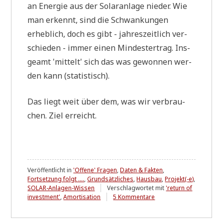
an Ener­gie aus der Solar­an­la­ge nie­der. Wie
man erkennt, sind die Schwan­kun­gen
erheb­lich, doch es gibt - jah­res­zeit­lich ver­
schie­den - immer einen Min­dester­trag. Ins­
ge­amt 'mit­telt' sich das was gewon­nen wer­
den kann (sta­ti­stisch).
Das liegt weit über dem, was wir ver­brau­
chen. Ziel erreicht.
Veröffentlicht in
'Offene' Fragen
,
Daten & Fakten
,
Fortsetzung folgt ....
,
Grundsätzliches
,
Hausbau
,
Projekt(-e)
,
SOLAR-Anlagen-Wissen
Verschlagwortet mit
'return of
zu
investment'
,
Amortisation
5 Kommentare
Zwischenbilanz
*