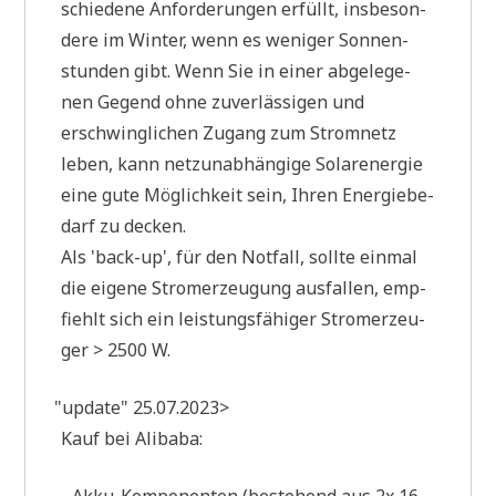
schie­de­ne Anfor­de­run­gen erfüllt, ins­be­son­
de­re im Win­ter, wenn es weni­ger Son­nen­
stun­den gibt. Wenn Sie in einer abge­le­ge­
nen Gegend ohne zuver­läs­si­gen und
erschwing­li­chen Zugang zum Strom­netz
leben, kann netz­un­ab­hän­gi­ge Solar­ener­gie
eine gute Mög­lich­keit sein, Ihren Ener­gie­be­
darf zu decken.
Als 'back-up', für den Not­fall, soll­te ein­mal
die eige­ne Strom­erzeu­gung aus­fal­len, emp­
fiehlt sich ein lei­stungs­fä­hi­ger Strom­erzeu­
ger > 2500 W.
"
update" 25.07.2023>
Kauf bei Alibaba: