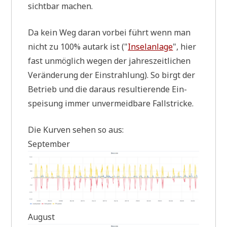
sicht­bar machen.
Da kein Weg dar­an vor­bei führt wenn man
nicht zu 100% aut­ark ist ("
Insel­an­la­ge
", hier
fast unmög­lich wegen der jah­res­zeit­li­chen
Ver­än­de­rung der Ein­strah­lung). So birgt der
Betrieb und die dar­aus resul­tie­ren­de Ein­
spei­sung immer unver­meid­ba­re Fallstricke.
Die Kur­ven sehen so aus:
September
August