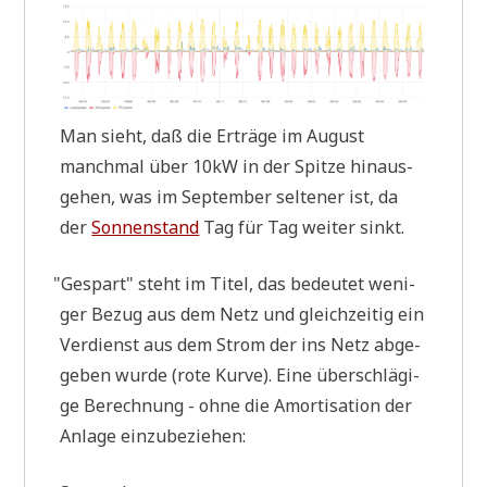
Man sieht, daß die Erträ­ge im August
manch­mal über 10kW in der Spit­ze hin­aus­
ge­hen, was im Sep­tem­ber sel­te­ner ist, da
der
Son­nen­stand
Tag für Tag wei­ter sinkt.
"
Gespart" steht im Titel, das bedeu­tet weni­
ger Bezug aus dem Netz und gleich­zei­tig ein
Ver­dienst aus dem Strom der ins Netz abge­
ge­ben wur­de (rote Kur­ve). Eine über­schlä­gi­
ge Berech­nung - ohne die Amor­ti­sa­ti­on der
Anla­ge einzubeziehen: