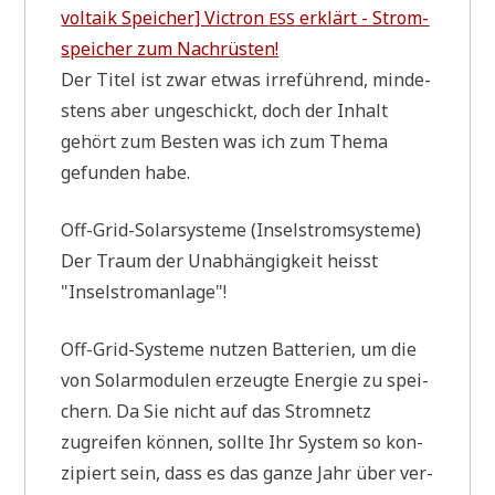
vol­ta­ik Spei­cher] Vic­tron
erklärt - Strom­
ESS
spei­cher zum Nachrüsten!
Der Titel ist zwar etwas irre­füh­rend, min­de­
stens aber unge­schickt, doch der Inhalt
gehört zum Besten was ich zum The­ma
gefun­den habe.
Off-Grid-Solar­sy­ste­me (Insel­strom­sy­ste­me)
Der Traum der Unab­hän­gig­keit heisst
"Insel­strom­an­la­ge"!
Off-Grid-Syste­me nut­zen Bat­te­rien, um die
von Solar­mo­du­len erzeug­te Ener­gie zu spei­
chern. Da Sie nicht auf das Strom­netz
zugrei­fen kön­nen, soll­te Ihr System so kon­
zi­piert sein, dass es das gan­ze Jahr über ver­