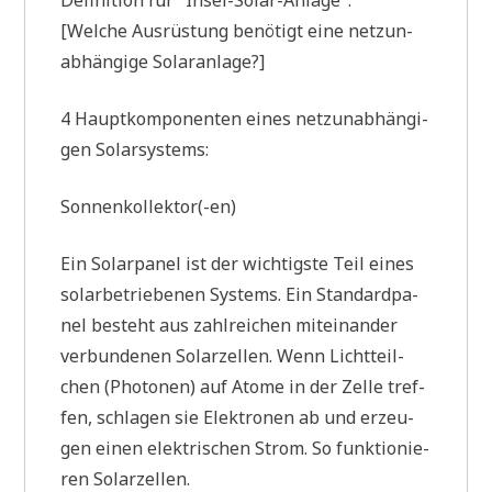
Defi­ni­ti­on für "Insel-Solar-Anla­ge":
[Wel­che Aus­rü­stung benö­tigt eine netz­un­
ab­hän­gi­ge Solaranlage?]
4 Haupt­kom­po­nen­ten eines netz­un­ab­hän­gi­
gen Solarsystems:
Sonnenkollektor(-en)
Ein Solar­pa­nel ist der wich­tig­ste Teil eines
solar­be­trie­be­nen Systems. Ein Stan­dard­pa­
nel besteht aus zahl­rei­chen mit­ein­an­der
ver­bun­de­nen Solar­zel­len. Wenn Licht­teil­
chen (Pho­to­nen) auf Ato­me in der Zel­le tref­
fen, schla­gen sie Elek­tro­nen ab und erzeu­
gen einen elek­tri­schen Strom. So funk­tio­nie­
ren Solarzellen.