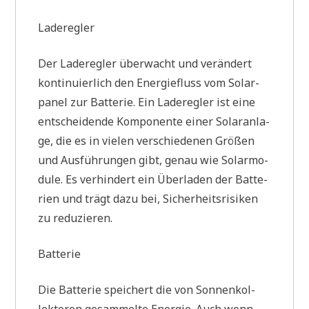
Lade­reg­ler
Der Lade­reg­ler über­wacht und ver­än­dert
kon­ti­nu­ier­lich den Ener­gie­fluss vom Solar­
pa­nel zur Bat­te­rie. Ein Lade­reg­ler ist eine
ent­schei­den­de Kom­po­nen­te einer Solar­an­la­
ge, die es in vie­len ver­schie­de­nen Grö­ßen
und Aus­füh­run­gen gibt, genau wie Solar­mo­
du­le. Es ver­hin­dert ein Über­la­den der Bat­te­
rien und trägt dazu bei, Sicher­heits­ri­si­ken
zu reduzieren.
Bat­te­rie
Die Bat­te­rie spei­chert die von Son­nen­kol­