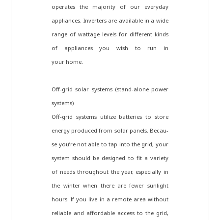
ope­ra­tes the majo­ri­ty of our ever­y­day
appli­ances. Inver­ters are available in a wide
ran­ge of wat­ta­ge levels for dif­fe­rent kinds
of appli­ances you wish to run in
your home.
Off-grid solar systems (stand-alo­ne power
systems)
Off-grid systems uti­li­ze bat­te­ries to store
ener­gy pro­du­ced from solar panels. Becau­
se you’re not able to tap into the grid, your
system should be desi­gned to fit a varie­ty
of needs throug­hout the year, espe­ci­al­ly in
the win­ter when the­re are fewer sun­light
hours. If you live in a remo­te area wit­hout
relia­ble and afforda­ble access to the grid,