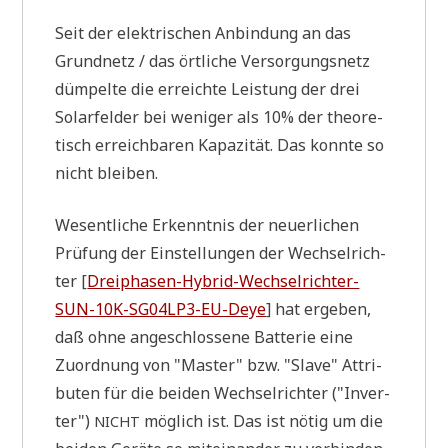
e
[
Seit der elek­tri­schen Anbin­dung an das
1
0
Grund­netz / das ört­li­che Ver­sor­gungs­netz
.
düm­pel­te die erreich­te Lei­stung der drei
0
7
Solar­fel­der bei weni­ger als 10% der theo­re­
.
tisch erreich­ba­ren Kapa­zi­tät. Das konn­te so
2
0
nicht bleiben.
2
4
;
Wesent­li­che Erkennt­nis der neu­er­li­chen
2
Prü­fung der Ein­stel­lun­gen der Wech­sel­rich­
1
:
ter [
Drei­pha­sen-Hybrid-Wech­sel­rich­ter-
1
SUN-10K-SG04L­P3-EU-Deye
] hat erge­ben,
0
h
daß ohne ange­schlos­se­ne Bat­te­rie eine
]
Zuord­nung von "Master" bzw. "Slave" Attri­
bu­ten für die bei­den Wech­sel­rich­ter ("Inver­
ter")
mög­lich ist. Das ist nötig um die
NICHT