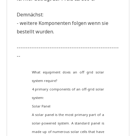
Dem­nächst:
- wei­te­re Kom­po­nen­ten fol­gen wenn sie
bestellt wurden.
--------------------------------------------------------
--
What equip­ment does an off grid solar
system require?
4 pri­ma­ry com­pon­ents of an off-grid solar
system:
Solar Panel
A solar panel is the most pri­ma­ry part of a
solar-powered system. A stan­dard panel is
made up of num­e­rous solar cells that have