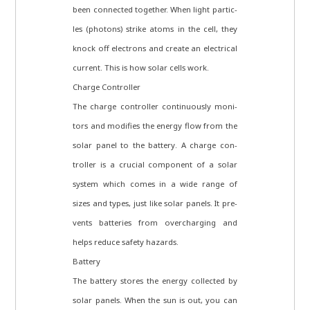
been con­nec­ted tog­e­ther. When light par­tic­
les (pho­tons) strike atoms in the cell, they
knock off elec­trons and crea­te an elec­tri­cal
cur­rent. This is how solar cells work.
Char­ge Controller
The char­ge con­trol­ler con­ti­nuous­ly moni­
tors and modi­fi­es the ener­gy flow from the
solar panel to the bat­tery. A char­ge con­
trol­ler is a cru­cial com­po­nent of a solar
system which comes in a wide ran­ge of
sizes and types, just like solar panels. It pre­
vents bat­te­ries from over­char­ging and
helps redu­ce safe­ty hazards.
Battery
The bat­tery stores the ener­gy coll­ec­ted by
solar panels. When the sun is out, you can