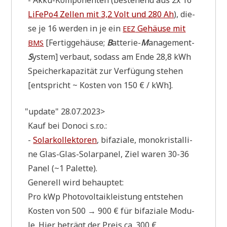
- Akku-Kom­po­nen­ten (bestehend aus 2x 16
LiFePo4 Zel­len mit 3,2 Volt und 280 Ah
), die­
se je 16 wer­den in je ein
Gehäu­se mit
EEZ
[Fer­tig­ge­häu­se;
B
atte­rie-
M
anage­ment-
BMS
S
ystem] ver­baut, sodass am Ende 28,8 kWh
Spei­cher­ka­pa­zi­tät zur Ver­fü­gung ste­hen
[ent­spricht ~ Kosten von 150 € / kWh].
"
update" 28.07.2023>
Kauf bei Dono­ci s.r.o.:
-
Solar­kol­lek­to­ren
, bifa­zia­le, mono­kri­stal­li­
ne Glas-Glas-Solar­pa­nel, Ziel waren 30-36
Panel (~1 Palette).
Gene­rell wird behauptet:
Pro kWp Pho­to­vol­ta­ik­lei­stung ent­ste­hen
Kosten von 500 → 900 € für bifa­zia­le Modu­
le. Hier beträgt der Preis ca. 300 €.