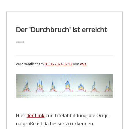
u
p
d
a
t
e
Der 'Durchbruch' ist erreicht
*
i
....
m
K
o
m
m
Veröffentlicht am
05.06.2024 02:13
von
wvs
e
n
t
a
r
v
o
n
h
e
Hier
der Link
zur Titel­ab­bil­dung, die Ori­gi­
u
nal­grö­ße ist da bes­ser zu erkennen.
t