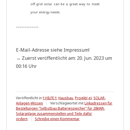
off-grid solar can be a gre­at way to meet
your ener­gy needs.
-------------
E-Mail-Adres­se sie­he Impressum!
→ Zuerst ver­öf­fent­licht am: 20. Jun. 2023 um
00:16 Uhr
Veröffentlicht in
!! HILFE !!
,
Hausbau
,
Projekt(-e)
,
SOLAR-
Anlagen-Wissen
Verschlagwortet mit
Linkadressen für
Bestellungen "Selbstbau Batteriespeicher" für 28kWh
,
Solaranlage zusammenstellen und Teile dafür
zu
ordern
Schreibe einen Kommentar
Fragment
/