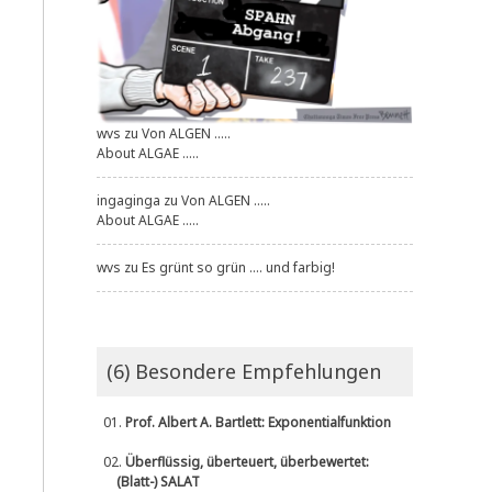
wvs
zu
Von ALGEN .....
About ALGAE .....
ingaginga
zu
Von ALGEN .....
About ALGAE .....
wvs
zu
Es grünt so grün .... und farbig!
(6) Besondere Empfehlungen
01.
Prof. Albert A. Bartlett: Exponentialfunktion
02.
Überflüssig, überteuert, überbewertet:
(Blatt-) SALAT