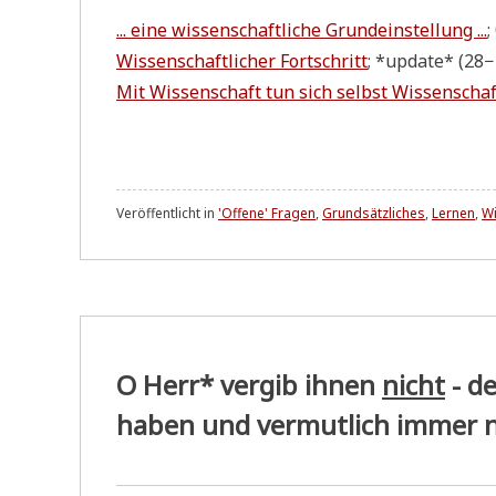
... eine wis­sen­schaft­li­che Grund­ein­stel­lung ...
;
Wis­sen­schaft­li­cher Fort­schritt
; *update* (28−
Mit Wis­sen­schaft tun sich selbst Wis­sen­scha
Veröffentlicht in
'Offene' Fragen
,
Grundsätzliches
,
Lernen
,
W
O Herr* vergib ihnen
nicht
- de
haben und vermutlich immer n