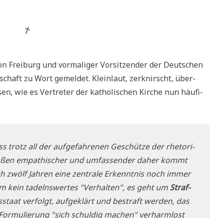
 von Frei­burg und vor­ma­li­ger Vor­sit­zen­der der Deut­schen
­schaft zu Wort gemel­det. Klein­laut, zer­knirscht, über­
en, wie es Ver­tre­ter der katho­li­schen Kir­che nun häu­fi­
s trotz all der auf­ge­fah­re­nen Geschüt­ze der rhe­to­ri­
ma­ßen empa­thi­scher und umfas­sen­der daher kommt
ch zwölf Jah­ren eine zen­tra­le Erkennt­nis noch immer
um kein tadelns­wer­tes "Ver­hal­ten", es geht um
Straf­
staat ver­folgt, auf­ge­klärt und bestraft wer­den, das
 For­mu­lie­rung "sich schul­dig machen" ver­harm­lost