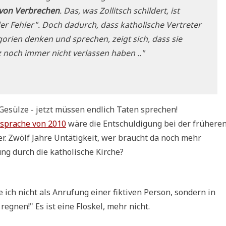
 von Ver­bre­chen
. Das, was Zol­lit­sch schil­dert, ist
er Feh­ler". Doch dadurch, dass katho­li­sche Ver­tre­ter
­go­rien den­ken und spre­chen, zeigt sich, dass sie
tiz noch immer nicht ver­las­sen haben .."
esül­ze - jetzt müs­sen end­lich Taten sprechen!
­spra­che von 2010
wäre die Ent­schul­di­gung bei der frü­he­re
­ger. Zwölf Jah­re Untä­tig­keit, wer braucht da noch mehr
ung durch die katho­li­sche Kirche?
ich nicht als Anru­fung einer fik­ti­ven Per­son, son­dern in
g­nen!" Es ist eine Flos­kel, mehr nicht.