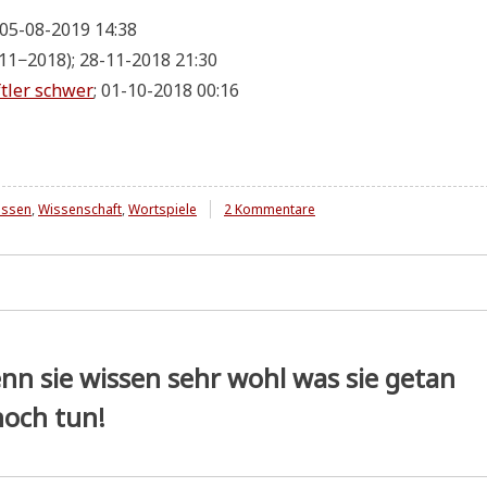
 05-08-2019 14:38
11−2018); 28-11-2018 21:30
ft­ler schwer
; 01-10-2018 00:16
zu
issen
,
Wissenschaft
,
Wortspiele
2 Kommentare
Vom
Wissen
....
nn sie wissen sehr wohl was sie getan
och tun!