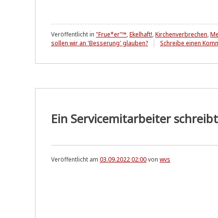
Veröffentlicht in
"Frue*er"™
,
Ekelhaft!
,
Kirchenverbrechen
,
Me
sollen wir an 'Besserung' glauben?
Schreibe einen Kom
Ein Servicemitarbeiter schreibt 
Veröffentlicht am
03.09.2022 02:00
von
wvs