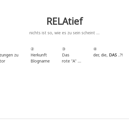
RELAtief
nichts ist so, wie es zu sein scheint ....
②
③
④
zungen zu
Herkunft
Das
der, die,
DAS
..?!
tor
Blogname
rote "A" ....
.