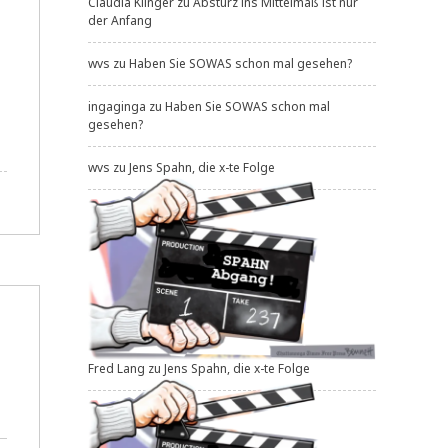
Claudia Klinger
zu
Absturz ins Mittelmaß ist nur
der Anfang
wvs
zu
Haben Sie SOWAS schon mal gesehen?
ingaginga
zu
Haben Sie SOWAS schon mal
gesehen?
wvs
zu
Jens Spahn, die x-te Folge
Fred Lang
zu
Jens Spahn, die x-te Folge