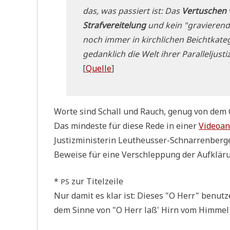
das, was pas­siert ist: Das
Ver­tu­schen
Straf­ver­ei­te­lung
und kein "gra­vie­ren­d
noch immer in kirch­li­chen Beicht­ka­te
gedank­lich die Welt ihrer Par­al­lel­ju­s
[
Quel­le
]
Wor­te sind Schall und Rauch, genug von dem G
Das min­de­ste für die­se Rede in einer
Video­an
Justiz­mi­ni­ste­rin Leu­theu­sser-Schnar­ren­ber
Bewei­se für eine Ver­schlep­pung der Auf­klä­r
*
zur Titelzeile
PS
Nur damit es klar ist: Die­ses "O Herr" benut­ze 
dem Sin­ne von "O Herr laß' Hirn vom Him­mel re