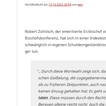
Veröffentlicht am
13.10.2022 20:54
von
wvs
Robert Zol­lit­sch, der eme­ri­tier­te Erz­bi­schof
Bischofs­kon­fe­renz, hat sich in einer Video­bot
schwäng­lich in eige­nen Schuld­ein­ge­ständ­nis­s
ger tun.
"
.. Durch die­se Wort­wahl zeigt sich, das
schen Gei­ße­lung, die zuge­ge­be­ner­
als zu frü­he­ren Zeit­punk­ten, auch na
kei­nen Ein­zug gehal­ten hat: Es geht 
ta­ten
. Die­se müs­sen durch den Rechts­
Bereu­en allei­ne reicht nicht. Auch die