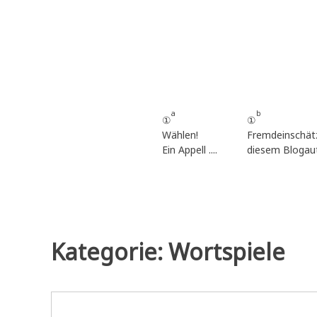
Zum
Inhalt
springen
a
b
①
①
Wählen!
Fremdeinschät
Ein Appell ....
diesem Blogau
Kategorie:
Wortspiele