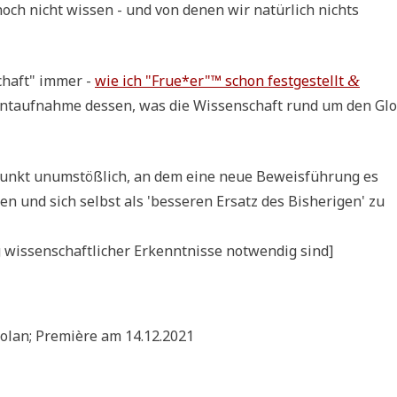
noch nicht wis­sen - und von denen wir natür­lich nichts
schaft" immer -
wie ich "Frue*er"™ schon fest­ge­stellt
&
­auf­nah­me des­sen, was die Wis­sen­schaft rund um den Glo
t­punkt unum­stöß­lich, an dem eine neue Beweis­füh­rung es
en und sich selbst als 'bes­se­ren Ersatz des Bis­he­ri­gen' zu
wis­sen­schaft­li­cher Erkennt­nis­se not­wen­dig sind]
olan; Pre­miè­re am 14.12.2021