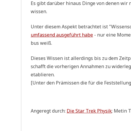
Es gibt dar­über hin­aus Din­ge von denen wir 
wissen.
Unter die­sem Aspekt betrach­tet ist "Wis­sen­
umfas­send aus­ge­führt habe
- nur eine Moment
bus weiß.
Die­ses Wis­sen ist aller­dings bis zu dem Zei
schafft die vor­he­ri­gen Annah­men zu wider­le­g
etablieren.
[Unter den Prä­mis­sen die für die Fest­stel­lung 
Ange­regt durch:
Die Star Trek Phy­sik
; Metin T