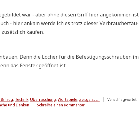
vermutlich
immer
abge­bil­det war - aber
ohne
die­sen Griff hier ange­kom­men ist
noch
tun!
uch - hier ankam wer­de ich es trotz die­ser Ver­brau­cher­täu­
 zusätz­lich kaufen.
­bau­en. Denn die Löcher für die Befe­sti­gungs­schrau­ben im
 das Fen­ster geöff­net ist.
 & Trug
,
Technik
,
Überraschung
,
Wortspiele
,
Zeitgeist ....
Verschlagwortet
zu
ache und Denken
Schreibe einen Kommentar
Ein
Servicemitarbeiter
schreibt
mir
....