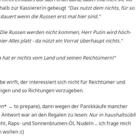
 halb zur Kas­sie­re­rin gebeugt
"Das nutzt dem nichts, für so
 dau­ert wenn die Rus­sen erst mal hier sind."
Die Rus­sen wer­den nicht kom­men, Herr Putin wird höch­
r Alles platt - da nützt ein Vor­rat über­haupt nichts."
hat er nichts vom Land und sei­nen Reichtümern!"
e wirft, der inter­es­siert sich nicht für Reich­tü­mer und
i­gen und so Rich­tun­gen vorzugeben.
en* → to prepa­re), dann wegen der Panik­käu­fe man­cher
Die Ant­wort war an den Rega­len zu lesen:
Nur in haus­halts­üb­li
ehl, Raps- und Son­nen­blu­men-Öl, Nudeln ... ich fra­ge mich
 wol­len ;c)