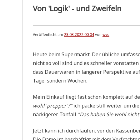
Von 'Logik' - und Zweifeln
Veröffentlicht am
23.03.2022 00:04
von
wvs
Heu­te beim Super­markt. Der übli­che umfas­sen
nicht so voll sind und es schnel­ler von­stat­ten
dass Dau­er­wa­ren in län­ge­rer Per­spek­ti­ve au
Tage, son­dern Wochen.
Mein Ein­kauf liegt fast schon kom­plett auf d
wohl 'prep­per'?"
ich packe still wei­ter um die
näcki­ge­rer Ton­fall
"Das haben Sie wohl nicht
Jetzt kann ich durch­lau­fen, vor den Kas­sen­b
Die Dame ist beschäf­tigt mit dem Ver­frach­ten