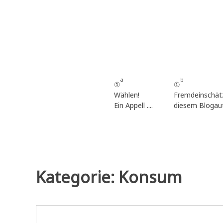
Zum
Inhalt
springen
a
b
①
①
Wählen!
Fremdeinschät
Ein Appell ....
diesem Blogau
Kategorie:
Konsum