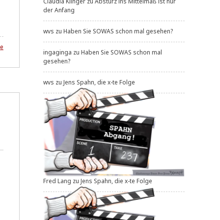
Claudia Klinger
zu
Absturz ins Mittelmaß ist nur
der Anfang
wvs
zu
Haben Sie SOWAS schon mal gesehen?
zu
e
ingaginga
zu
Haben Sie SOWAS schon mal
Von
gesehen?
'Logik'
-
und
wvs
zu
Jens Spahn, die x-te Folge
Zweifeln
Fred Lang
zu
Jens Spahn, die x-te Folge