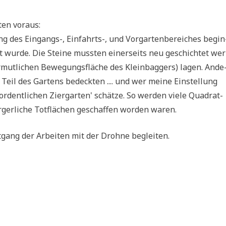
­ten voraus:
g des Ein­gangs-, Ein­fahrts-, und Vor­gar­ten­be­rei­ches begin
t wur­de. Die Stei­ne muss­ten einer­seits neu geschich­tet wer
­mut­li­chen Bewe­gungs­flä­che des Klein­bag­gers) lagen. Ande
n Teil des Gar­tens bedeck­ten .... und wer mei­ne Ein­stel­lung
rdent­li­chen Zier­gar­ten' schät­ze. So wer­den vie­le Qua­drat­
ger­li­che Tot­flä­chen geschaf­fen wor­den waren.
t­gang der Arbei­ten mit der Droh­ne begleiten.