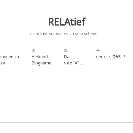
RELAtief
nichts ist so, wie es zu sein scheint ....
②
③
④
zungen zu
Herkunft
Das
der, die,
DAS
..?!
tor
Blogname
rote "A" ....
.