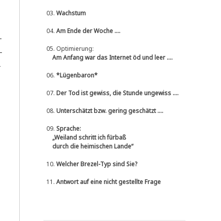
03.
Wachstum
04.
Am Ende der Woche ....
­
05.
Optimierung:
­
Am Anfang war das Internet öd und leer ....
­
06.
*Lügenbaron*
07.
Der Tod ist gewiss, die Stunde ungewiss ....
08.
Unterschätzt bzw. gering geschätzt ....
09.
Sprache:
„Weiland schritt ich fürbaß
durch die heimischen Lande“
10.
Welcher Brezel-Typ sind Sie?
11.
Antwort auf eine nicht gestellte Frage