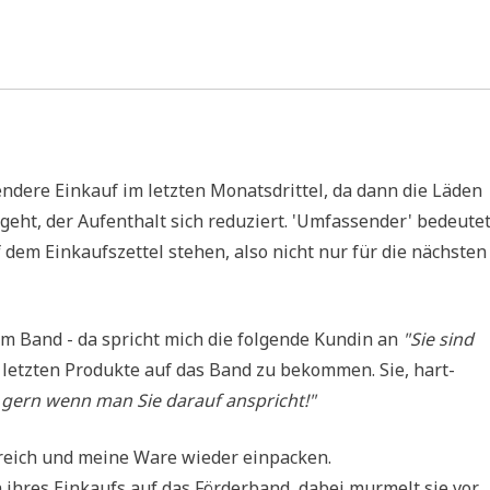
­de­re Ein­kauf im letz­ten Monats­drit­tel, da dann die Läden
 geht, der Auf­ent­halt sich redu­ziert. 'Umfas­sen­der' bedeu­tet
f dem Ein­kaufs­zet­tel ste­hen, also nicht nur für die näch­sten
em Band - da spricht mich die fol­gen­de Kun­din an
"Sie sind
 letz­ten Pro­duk­te auf das Band zu bekom­men. Sie, hart­
 gern wenn man Sie dar­auf anspricht!"
e­reich und mei­ne Ware wie­der einpacken.
 ihres Ein­kaufs auf das För­der­band, dabei mur­melt sie vor