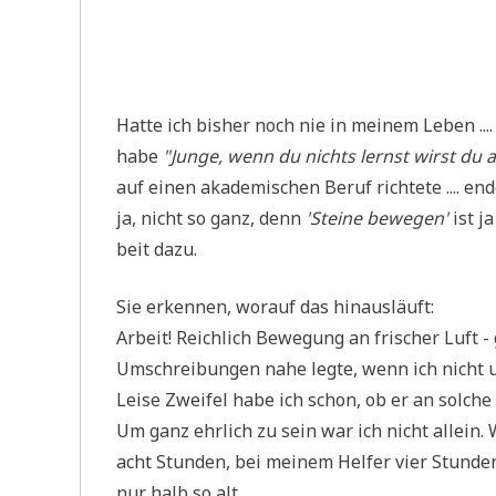
Hat­te ich bis­her noch nie in mei­nem Leben .
habe
"Jun­ge, wenn du nichts lernst wirst du al
auf einen aka­de­mi­schen Beruf rich­te­te .... en
ja, nicht so ganz, denn
'Stei­ne bewe­gen'
ist ja
beit dazu.
Sie erken­nen, wor­auf das hinausläuft:
Arbeit! Reich­lich Bewe­gung an fri­scher Luft 
Umschrei­bun­gen nahe leg­te, wenn ich nicht u
Lei­se Zwei­fel habe ich schon, ob er an sol­che
Um ganz ehr­lich zu sein war ich nicht allein.
acht Stun­den, bei mei­nem Hel­fer vier Stun­den
nur halb so alt.