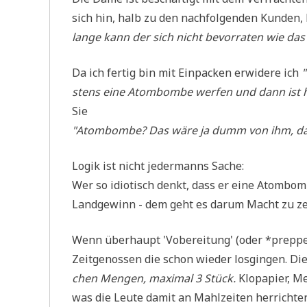
sich hin, halb zu den nach­fol­gen­den Kun­den,
lan­ge kann der sich nicht bevor­ra­ten wie das
Da ich fer­tig bin mit Ein­packen erwi­de­re ich
"
stens eine Atom­bom­be wer­fen und dann ist hie
Sie
"Atom­bom­be? Das wäre ja dumm von ihm, da 
Logik ist nicht jeder­manns Sache:
Wer so idio­tisch denkt, dass er eine Atom­bom­b
Land­ge­winn - dem geht es dar­um Macht zu ze
Wenn über­haupt 'Vobe­rei­tung' (oder *prep­p
Zeit­ge­nos­sen die schon wie­der los­gin­gen. 
chen Men­gen, maxi­mal 3 Stück.
Klo­pa­pier, M
was die Leu­te damit an Mahl­zei­ten her­rich­ten