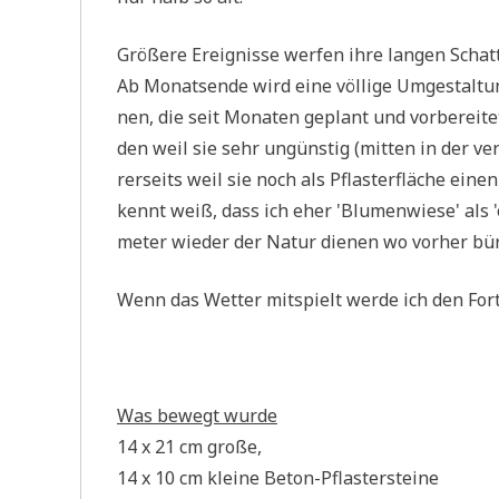
Grö­ße­re Ereig­nis­se wer­fen ihre lan­gen Schat
Ab Monats­en­de wird eine völ­li­ge Umge­stal­tun
nen, die seit Mona­ten geplant und vor­be­rei­te
den weil sie sehr ungün­stig (mit­ten in der ver
rer­seits weil sie noch als Pfla­ster­flä­che eine
kennt weiß, dass ich eher 'Blu­men­wie­se' als 'o
me­ter wie­der der Natur die­nen wo vor­her bür­
Wenn das Wet­ter mit­spielt wer­de ich den For
Was bewegt wurde
14 x 21 cm große,
14 x 10 cm klei­ne Beton-Pflastersteine