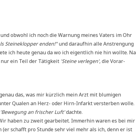
... und obwohl ich noch die War­nung mei­nes Vaters im Ohr
s Stei­ne­klop­per enden!"
und dar­auf­hin alle Anstren­gung
de­te ich heu­te genau da wo ich eigent­lich nie hin woll­te. Na
 nur ein Teil der Tätig­keit
'Stei­ne ver­le­gen'
, die Vor­ar­
- genau das, was mir kürz­lich mein Arzt mit blu­mi­gen
nter Qua­len an Herz- oder Hirn-Infarkt ver­ster­ben wolle.
'Bewe­gung an fri­scher Luft'
dachte.
 Wir haben zu zweit gear­bei­tet. Immer­hin waren es bei mir
 (er schafft pro Stun­de sehr viel mehr als ich, denn er ist