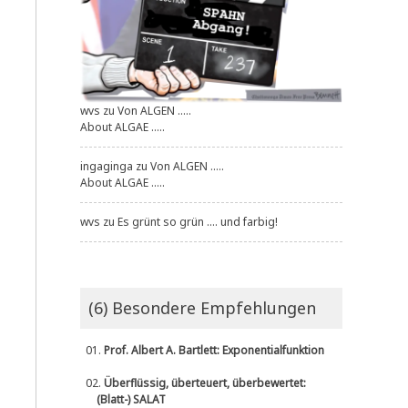
wvs
zu
Von ALGEN .....
About ALGAE .....
ingaginga
zu
Von ALGEN .....
About ALGAE .....
wvs
zu
Es grünt so grün .... und farbig!
(6) Besondere Empfehlungen
01.
Prof. Albert A. Bartlett: Exponentialfunktion
02.
Überflüssig, überteuert, überbewertet:
(Blatt-) SALAT